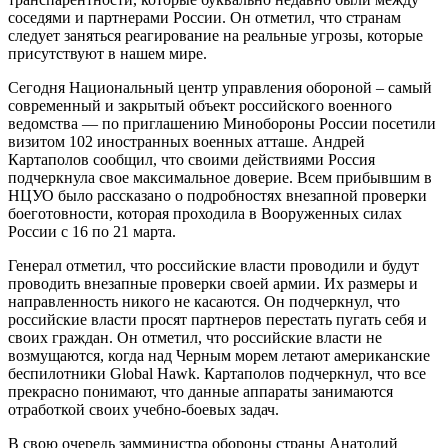
соседями и партнерами России. Он отметил, что странам
следует заняться реагирование на реальные угрозы, которые
присутствуют в нашем мире.
Сегодня Национальный центр управления обороной – самый
современный и закрытый объект российского военного
ведомства — по приглашению Минобороны России посетили
визитом 102 иностранных военных атташе. Андрей
Картаполов сообщил, что своими действиями Россия
подчеркнула свое максимальное доверие. Всем прибывшим в
НЦУО было рассказано о подробностях внезапной проверки
боеготовности, которая проходила в Вооруженных силах
России с 16 по 21 марта.
Генерал отметил, что российские власти проводили и будут
проводить внезапные проверки своей армии. Их размеры и
направленность никого не касаются. Он подчеркнул, что
российские власти просят партнеров перестать пугать себя и
своих граждан. Он отметил, что российские власти не
возмущаются, когда над Черным морем летают американские
беспилотники Global Hawk. Картаполов подчеркнул, что все
прекрасно понимают, что данные аппараты занимаются
отработкой своих учебно-боевых задач.
В свою очередь замминистра обороны страны Анатолий