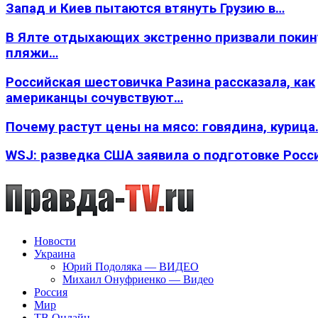
Запад и Киев пытаются втянуть Грузию в…
В Ялте отдыхающих экстренно призвали покин
пляжи…
Российская шестовичка Разина рассказала, как
американцы сочувствуют…
Почему растут цены на мясо: говядина, курица
WSJ: разведка США заявила о подготовке Росс
Новости
Украина
Юрий Подоляка — ВИДЕО
Михаил Онуфриенко — Видео
Россия
Мир
ТВ Онлайн