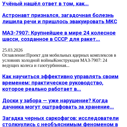
Учёный нашёл ответ в том, как...
Астронавт признался, загадочная болезнь
лишила речи и пришлось эвакуировать МКС
МАЗ-7907: Крупнейшее в мире 24 колесное
шасси, созданное в СССР для ракет...
25.03.2026
Оглавление:Проект для мобильных ядерных комплексов в
условиях холодной войныКонструкция МАЗ-7907: 24
ведущих колеса и газотурбинная...
Как научиться эффективно управлять своим
временем: практическое руководство,
которое реально работает в...
Доски у забора — уже нарушение? Когда
дачника могут оштрафовать за хранение...
Загадка черных саркофагов: исследователи
столкнулись с необъяснимым феноменом в