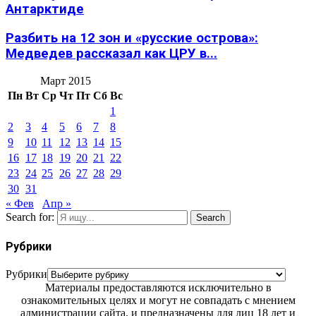
Антарктиде
Разбить на 12 зон и «русские острова»:
Медведев рассказал как ЦРУ в...
Март 2015
Пн
Вт
Ср
Чт
Пт
Сб
Вс
1
2
3
4
5
6
7
8
9
10
11
12
13
14
15
16
17
18
19
20
21
22
23
24
25
26
27
28
29
30
31
« Фев
Апр »
Search for:
Search
Рубрики
Рубрики
Материалы предоставляются исключительно в
ознакомительных целях и могут не совпадать с мнением
администрации сайта, и предназначены для лиц 18 лет и