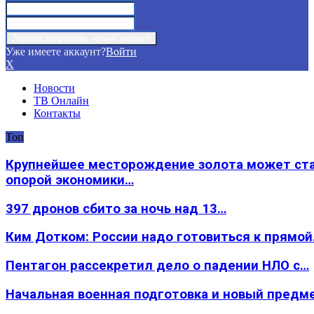
Уже имеете аккаунт?
Войти
X
Новости
ТВ Онлайн
Контакты
Топ
Крупнейшее месторождение золота может ст
опорой экономики…
397 дронов сбито за ночь над 13…
Ким Дотком: России надо готовиться к прямо
Пентагон рассекретил дело о падении НЛО с…
Начальная военная подготовка и новый предм