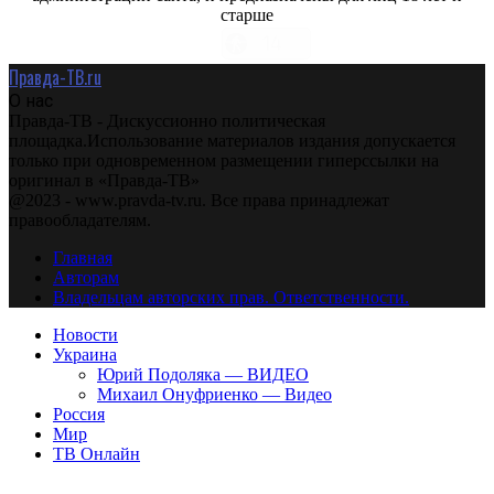
старше
Правда-ТВ.ru
О нас
Правда-ТВ - Дискуссионно политическая
площадка.Использование материалов издания допускается
только при одновременном размещении гиперссылки на
оригинал в «Правда-ТВ»
@2023 - www.pravda-tv.ru. Все права принадлежат
правообладателям.
Главная
Авторам
Владельцам авторских прав. Ответственности.
Новости
Украина
Юрий Подоляка — ВИДЕО
Михаил Онуфриенко — Видео
Россия
Мир
ТВ Онлайн