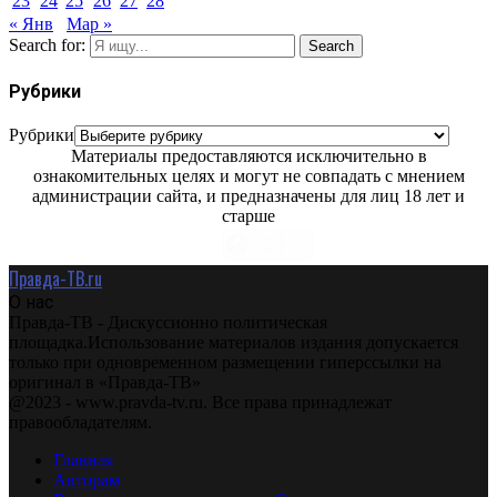
23
24
25
26
27
28
« Янв
Мар »
Search for:
Search
Рубрики
Рубрики
Материалы предоставляются исключительно в
ознакомительных целях и могут не совпадать с мнением
администрации сайта, и предназначены для лиц 18 лет и
старше
Правда-ТВ.ru
О нас
Правда-ТВ - Дискуссионно политическая
площадка.Использование материалов издания допускается
только при одновременном размещении гиперссылки на
оригинал в «Правда-ТВ»
@2023 - www.pravda-tv.ru. Все права принадлежат
правообладателям.
Главная
Авторам