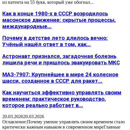
из патента на 55 букв, который уже обогнал...
Как в конце 1980-х в СССР возродилось
масонское движение: скрытые процессы,
международные...
Почему в детстве лето длилось вечно:
Учёный нашёл ответ в том, как...
Астронавт признался, загадочная болезнь
лишила речи и пришлось эвакуировать МКС
МАЗ-7907: Крупнейшее в мире 24 колесное
шасси, созданное в СССР для ракет...
Как научиться эффективно управлять своим
временем: практическое руководство,
которое реально работает в...
20.03.2026
20.03.2026
Оглавление:Почему умение управлять своим временем стало
критически важным навыком в современном миреГлавные