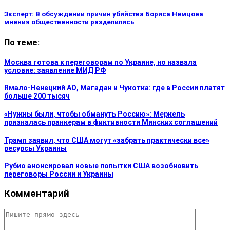
Эксперт: В обсуждении причин убийства Бориса Немцова
мнения общественности разделились
По теме:
Москва готова к переговорам по Украине, но назвала
условие: заявление МИД РФ
Ямало-Ненецкий АО, Магадан и Чукотка: где в России платят
больше 200 тысяч
«Нужны были, чтобы обмануть Россию»: Меркель
призналась пранкерам в фиктивности Минских соглашений
Трамп заявил, что США могут «забрать практически все»
ресурсы Украины
Рубио анонсировал новые попытки США возобновить
переговоры России и Украины
Комментарий