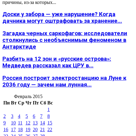
причины, из-за которых...
Доски у забора — уже нарушение? Когда
дачника могут оштрафовать за хранение...
Загадка черных саркофагов: исследователи
столкнулись с необъяснимым феноменом в
Антарктиде
Разбить на 12 зон и «русские острова»:
Медведев рассказал как ЦРУ в...
Россия построит электростанцию на Луне к
2036 году — зачем нам лунная...
Февраль 2015
Пн
Вт
Ср
Чт
Пт
Сб
Вс
1
2
3
4
5
6
7
8
9
10
11
12
13
14
15
16
17
18
19
20
21
22