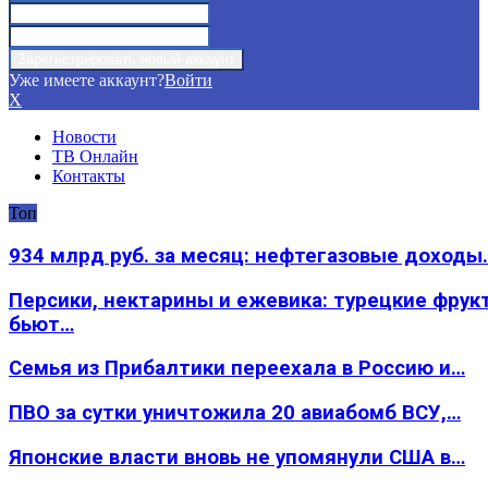
Уже имеете аккаунт?
Войти
X
Новости
ТВ Онлайн
Контакты
Топ
934 млрд руб. за месяц: нефтегазовые доходы
Персики, нектарины и ежевика: турецкие фрук
бьют…
Семья из Прибалтики переехала в Россию и…
ПВО за сутки уничтожила 20 авиабомб ВСУ,…
Японские власти вновь не упомянули США в…