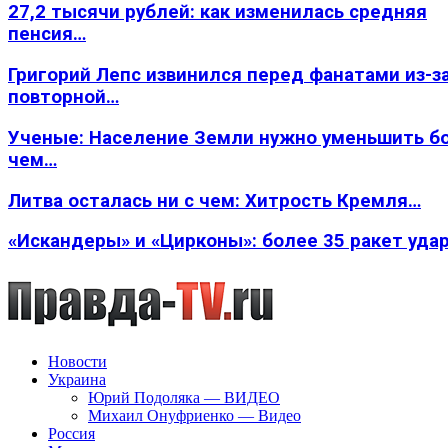
27,2 тысячи рублей: как изменилась средняя
пенсия…
Григорий Лепс извинился перед фанатами из-з
повторной…
Ученые: Население Земли нужно уменьшить б
чем…
Литва осталась ни с чем: Хитрость Кремля…
«Искандеры» и «Цирконы»: более 35 ракет уда
Новости
Украина
Юрий Подоляка — ВИДЕО
Михаил Онуфриенко — Видео
Россия