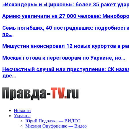
«Искандеры» и «Цирконы»: более 35 ракет уда
Армию увеличили на 27 000 человек: Минобор
Семь погибших, 40 пострадавших: подробности
по…
Мишустин анонсировал 12 новых курортов в р
Москва готова к переговорам по Украине, но…
Несчастный случай или преступление: СК назв
две…
Новости
Украина
Юрий Подоляка — ВИДЕО
Михаил Онуфриенко — Видео