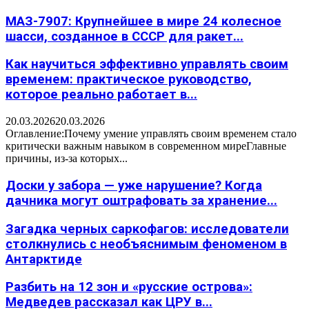
МАЗ-7907: Крупнейшее в мире 24 колесное
шасси, созданное в СССР для ракет...
Как научиться эффективно управлять своим
временем: практическое руководство,
которое реально работает в...
20.03.2026
20.03.2026
Оглавление:Почему умение управлять своим временем стало
критически важным навыком в современном миреГлавные
причины, из-за которых...
Доски у забора — уже нарушение? Когда
дачника могут оштрафовать за хранение...
Загадка черных саркофагов: исследователи
столкнулись с необъяснимым феноменом в
Антарктиде
Разбить на 12 зон и «русские острова»:
Медведев рассказал как ЦРУ в...