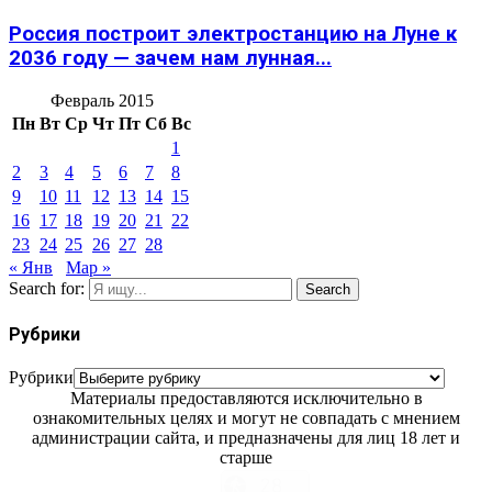
Россия построит электростанцию на Луне к
2036 году — зачем нам лунная...
Февраль 2015
Пн
Вт
Ср
Чт
Пт
Сб
Вс
1
2
3
4
5
6
7
8
9
10
11
12
13
14
15
16
17
18
19
20
21
22
23
24
25
26
27
28
« Янв
Мар »
Search for:
Search
Рубрики
Рубрики
Материалы предоставляются исключительно в
ознакомительных целях и могут не совпадать с мнением
администрации сайта, и предназначены для лиц 18 лет и
старше