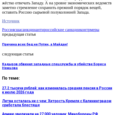
жёстко отвечать Западу. А на уровне экономических ведомств
заметно стремление сохранить прежний порядок вещей,
оставить Россию сырьевой полуколонией Запада.
Источник
Россия
сша
санкции
антироссийские санкции
контрмеры
предыдущая статья
Причина всех бед не Путин, а Майдан!
следующая статья
Кадыров обвинил западные спецслужбы в убийстве Бориса
Немцова
По теме:
27,2 тысячи рублей: как изменилась средняя пенсия в России
к июлю 2026 года
Литва осталась ни с чем: Хитрость Кремля с Калининградом
сработала блестяще
Армию увеличили на 27 000 человек: Минобороны РФ