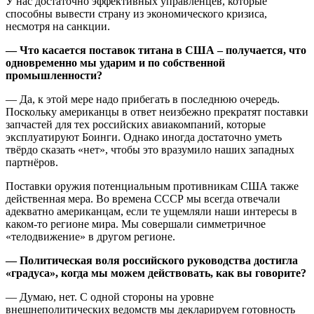
У нас достаточно эффективных управленцев, которые
способны вывести страну из экономического кризиса,
несмотря на санкции.
— Что касается поставок титана в США – получается, что
одновременно мы ударим и по собственной
промышленности?
— Да, к этой мере надо прибегать в последнюю очередь.
Поскольку американцы в ответ неизбежно прекратят поставки
запчастей для тех российских авиакомпаний, которые
эксплуатируют Боинги. Однако иногда достаточно уметь
твёрдо сказать «нет», чтобы это вразумило наших западных
партнёров.
Поставки оружия потенциальным противникам США также
действенная мера. Во времена СССР мы всегда отвечали
адекватно американцам, если те ущемляли наши интересы в
каком-то регионе мира. Мы совершали симметричное
«телодвижение» в другом регионе.
— Политическая воля российского руководства достигла
«градуса», когда мы можем действовать, как вы говорите?
— Думаю, нет. С одной стороны на уровне
внешнеполитических ведомств мы декларируем готовность