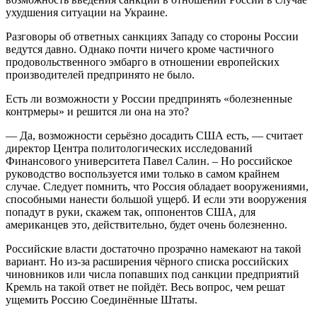
ухудшения ситуации на Украине.
Разговоры об ответных санкциях Западу со стороны России
ведутся давно. Однако почти ничего кроме частичного
продовольственного эмбарго в отношении европейских
производителей предпринято не было.
Есть ли возможности у России предпринять «болезненные
контрмеры» и решится ли она на это?
— Да, возможности серьёзно досадить США есть, — считает
директор Центра политологических исследований
Финансового университета Павел Салин. – Но российское
руководство воспользуется ими только в самом крайнем
случае. Следует помнить, что Россия обладает вооружениями,
способными нанести большой ущерб. И если эти вооружения
попадут в руки, скажем так, оппонентов США, для
американцев это, действительно, будет очень болезненно.
Российские власти достаточно прозрачно намекают на такой
вариант. Но из-за расширения чёрного списка российских
чиновников или числа попавших под санкции предприятий
Кремль на такой ответ не пойдёт. Весь вопрос, чем решат
ущемить Россию Соединённые Штаты.