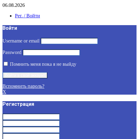
06.08.2026
Рег. / Войти
Войти
Username or email
Password
Помнить меня пока я не выйду
Вспомнить пароль?
X
Регистрация