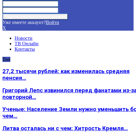
Уже имеете аккаунт?
Войти
X
Новости
ТВ Онлайн
Контакты
Топ
27,2 тысячи рублей: как изменилась средняя
пенсия…
Григорий Лепс извинился перед фанатами из-з
повторной…
Ученые: Население Земли нужно уменьшить б
чем…
Литва осталась ни с чем: Хитрость Кремля…