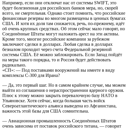
Например, если они отключат нас от системы SWIFT, это
будет болезненная для российских банков мера, но, скорей
всего, не смертельная. Однако стоит помнить, что российские
финансовые резервы во многом размещены в ценных бумагах
США. И хотя их доля там снижается, речь, по-прежнему, идёт
об очень крупных средствах. Об этом сейчас мало говорят, но
Соединённые Штаты могут наложить арест на эти активы.
Кроме того, многие российские компании за рубежом
заключают сделки в долларах. Любая сделка в долларах
безналом проходит через счета Федеральной резервной
системы США. Её можно заблокировать. Если Запад пойдёт
на меры такого порядка, то и Россия будет действовать
радикально.
«СП»: — Под поставками вооружений вы имеете в виду
комплексы С-300 для Ирана?
— Да, это первый шаг. Но в самом крайнем случае, мы можем
выйти из соглашения о нераспространении ядерного оружия.
Плюс к этому можно закрыть перевалочную базу НАТО в
Ульяновске. Хотя сейчас, когда большая часть войск
Североатлантического альянса выведена из Афганистана,
важность этой базы для США сомнительна.
— Авиационная промышленность Соединённых Штатов
очень зависима от поставок российского титана, — говорит