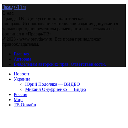
Правда-ТВ.ru
О нас
Правда-ТВ - Дискуссионно политическая
площадка.Использование материалов издания допускается
только при одновременном размещении гиперссылки на
оригинал в «Правда-ТВ»
@2023 - www.pravda-tv.ru. Все права принадлежат
правообладателям.
Главная
Авторам
Владельцам авторских прав. Ответственности.
Новости
Украина
Юрий Подоляка — ВИДЕО
Михаил Онуфриенко — Видео
Россия
Мир
ТВ Онлайн