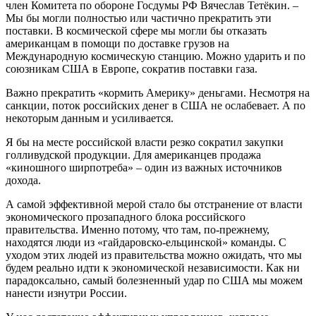
член Комитета по обороне Госдумы РФ Вячеслав Тетёкин. –
Мы бы могли полностью или частично прекратить эти
поставки. В космической сфере мы могли бы отказать
американцам в помощи по доставке грузов на
Международную космическую станцию. Можно ударить и по
союзникам США в Европе, сократив поставки газа.
Важно прекратить «кормить Америку» деньгами. Несмотря на
санкции, поток российских денег в США не ослабевает. А по
некоторым данным и усиливается.
Я бы на месте российской власти резко сократил закупки
голливудской продукции. Для американцев продажа
«киношного ширпотреба» – один из важных источников
дохода.
А самой эффективной мерой стало бы отстранение от власти
экономического прозападного блока российского
правительства. Именно потому, что там, по-прежнему,
находятся люди из «гайдаровско-ельцинской» команды. С
уходом этих людей из правительства можно ожидать, что мы
будем реально идти к экономической независимости. Как ни
парадоксально, самый болезненный удар по США мы можем
нанести изнутри России.