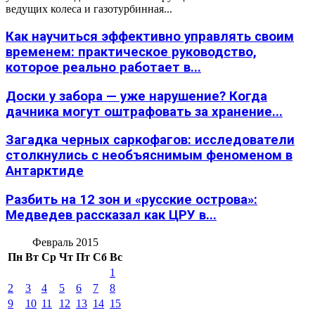
ведущих колеса и газотурбинная...
Как научиться эффективно управлять своим
временем: практическое руководство,
которое реально работает в...
Доски у забора — уже нарушение? Когда
дачника могут оштрафовать за хранение...
Загадка черных саркофагов: исследователи
столкнулись с необъяснимым феноменом в
Антарктиде
Разбить на 12 зон и «русские острова»:
Медведев рассказал как ЦРУ в...
Февраль 2015
Пн
Вт
Ср
Чт
Пт
Сб
Вс
1
2
3
4
5
6
7
8
9
10
11
12
13
14
15