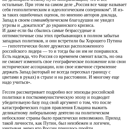
остальные. При этом на самом деле „Россия все чаще называет
себя геополитическим и идеологическим соперником“. И из-
за таких ошибочных оценок, по мнению авторов доклада,
Запад в своем сомнамбулическом благодушии не увидел
угрозы и „докатился“ до украинского кризиса.
И даже если бы сбылись самые безрассудные и
оптимистичные сны этих пребывающих в полном забытьи
западных политиков, и они встретили бы Хорошего Путина
— гипотетически более дружески расположенного
российского лидера — то и тогда бы он им не понравился.
Есть надежда, что Россия со временем сменит власть, но она
не сможет изменить свое географическое положение или свои
исторические ассоциации, или свое извечное стремление
держать Запад (который не всегда пересекал границу с
цветами в руках) в страхе и на расстоянии. И многому еще
надо учиться».
Гессен рассматривает подробно все эпизоды российской
политики в посткоммунистическую эпоху и подводит
убедительную базу под свой аргумент о том, что после
катастрофических годов правления Ельцина выжить
деликатному либеральному деятелю на политическом
небосклоне страны было практически невозможно. Приход
такой личности, как Путин, был неизбежен и логичен,
учитывая, через что России пришлось пройти.