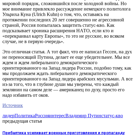
мировой порядок, сложившийся после холодной войны. Но
мое внимание привлекло рассуждение немецкого политолога
Ульриха Куна (Ulrich Kuhn) о том, что, оставаясь на
протяжении последних 20 лет совершенно не агрессивной
страной, Россия попыталась защитить статус-кво. Как
подсказывает хроника расширения НАТО, если кто и
«перекраивал карту Европы», то это не русские, во всяком
случае, не в первую очередь».
Это отличная статья. А тот факт, что ее написал Гессен, на дух
не переносящий Путина, делает ее еще убедительнее. Мы все
ждем и ждем либерального демократического
ориентированного на Запад лидера России, подобно тому, как
мы продолжаем ждать либерального демократического
ориентированного на Запад лидера арабских мусульман. А все
из-за того, что в глубине души мы уверены, что каждый
землянин на самом деле — американец по духу, просто его
надо избавить от оков.
Источник
лидер
Политика
Россия
интерес
Владимир Путин
статус-кво
предыдущая статья
Прибалтика усиливает военные приготовления и пропаганду