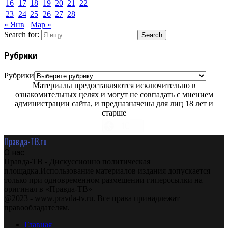
16
17
18
19
20
21
22
23
24
25
26
27
28
« Янв
Мар »
Search for:
Search
Рубрики
Рубрики
Материалы предоставляются исключительно в
ознакомительных целях и могут не совпадать с мнением
администрации сайта, и предназначены для лиц 18 лет и
старше
Правда-ТВ.ru
О нас
Правда-ТВ - Дискуссионно политическая
площадка.Использование материалов издания допускается
только при одновременном размещении гиперссылки на
оригинал в «Правда-ТВ»
@2023 - www.pravda-tv.ru. Все права принадлежат
правообладателям.
Главная