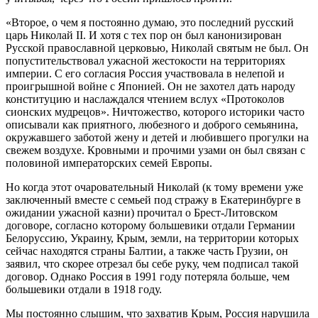
«Второе, о чем я постоянно думаю, это последний русский
царь Николай II. И хотя с тех пор он был канонизирован
Русской православной церковью, Николай святым не был. Он
попустительствовал ужасной жестокости на территориях
империи. С его согласия Россия участвовала в нелепой и
проигрышной войне с Японией. Он не захотел дать народу
конституцию и наслаждался чтением вслух «Протоколов
сионских мудрецов». Ничтожество, которого историки часто
описывали как приятного, любезного и доброго семьянина,
окружавшего заботой жену и детей и любившего прогулки на
свежем воздухе. Кровными и прочими узами он был связан с
половиной императорских семей Европы.
Но когда этот очаровательный Николай (к тому времени уже
заключенный вместе с семьей под стражу в Екатеринбурге в
ожидании ужасной казни) прочитал о Брест-Литовском
договоре, согласно которому большевики отдали Германии
Белоруссию, Украину, Крым, земли, на территории которых
сейчас находятся страны Балтии, а также часть Грузии, он
заявил, что скорее отрезал бы себе руку, чем подписал такой
договор. Однако Россия в 1991 году потеряла больше, чем
большевики отдали в 1918 году.
Мы постоянно слышим, что захватив Крым, Россия нарушила