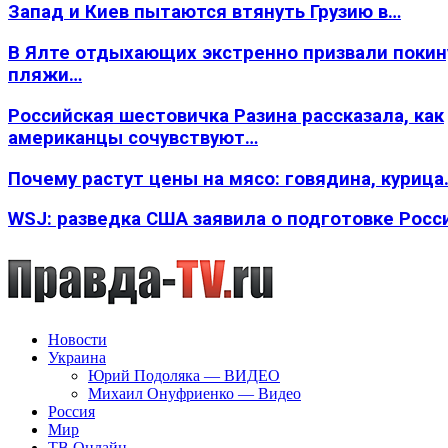
Запад и Киев пытаются втянуть Грузию в…
В Ялте отдыхающих экстренно призвали покин
пляжи…
Российская шестовичка Разина рассказала, как
американцы сочувствуют…
Почему растут цены на мясо: говядина, курица
WSJ: разведка США заявила о подготовке Росс
Новости
Украина
Юрий Подоляка — ВИДЕО
Михаил Онуфриенко — Видео
Россия
Мир
ТВ Онлайн