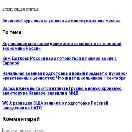
следующая статья
Биржевой курс евро опустился до минимума за два месяца
По теме:
Крупнейшее месторождение золота может стать опорой
экономики России
Ким Дотком: России надо готовиться к прямой войне с
Европой
Начальная военная подготовка и новый предмет о духовно-
нравственных ценностях: Что ждёт школьников 1 сентября
Запад и Киев пытаются втянуть Грузию в новую кровавую
авантюру на Кавказе, заявили в МИД
WSJ: разведка США заявила о подготовке Россией
нападения на НАТО
Комментарий