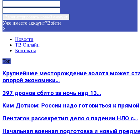
Уже имеете аккаунт?
Войти
X
Новости
ТВ Онлайн
Контакты
Топ
Крупнейшее месторождение золота может ст
опорой экономики…
397 дронов сбито за ночь над 13…
Ким Дотком: России надо готовиться к прямо
Пентагон рассекретил дело о падении НЛО с…
Начальная военная подготовка и новый предм