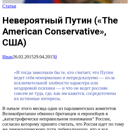
Статьи
Невероятный Путин («The
American Conservative»,
США)
Иван
26.02.2015
29.04.2015
0
«И тогда замолчали бы те, кто считает, что Путин
ведет себя ненормально и непредсказуемо — из-за
исключительной злобности характера или
нездоровой психики — и что он ведет россиян
совсем не туда, где, как им кажется, сосредоточены
их истинные интересы.
В начале этого месяца один из парламентских комитетов
Великобритании обвинил британцев и европейцев в
„катастрофически неправильном понимании“ России,
согласно которому принято считать, что Россия идет по тому
же демократическому пути либерализации, что и все