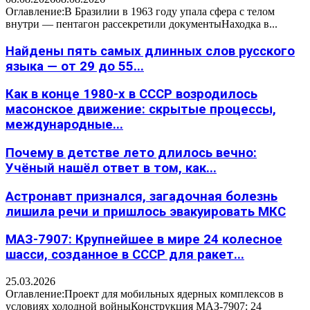
Оглавление:В Бразилии в 1963 году упала сфера с телом
внутри — пентагон рассекретили документыНаходка в...
Найдены пять самых длинных слов русского
языка — от 29 до 55...
Как в конце 1980-х в СССР возродилось
масонское движение: скрытые процессы,
международные...
Почему в детстве лето длилось вечно:
Учёный нашёл ответ в том, как...
Астронавт признался, загадочная болезнь
лишила речи и пришлось эвакуировать МКС
МАЗ-7907: Крупнейшее в мире 24 колесное
шасси, созданное в СССР для ракет...
25.03.2026
Оглавление:Проект для мобильных ядерных комплексов в
условиях холодной войныКонструкция МАЗ-7907: 24