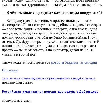
гибель людей. Если будет так — договорятся. Если привезти
туда эти ляшко, турчиновых — эта беда обязательно вернётся.
— В чём главные «подводные камни» отвода вооружений?
— Если дадут решать военным профессионалам — они
договорятся. Если полезут нацгвардейцы и «правые сектора»
— проблемы будут. У военных, поверьте, одна школа, одна
методика, и они договорятся. Им нужно просто поставить
политическую задачу: чтобы не было больше войны. И они
отведут. Да, будут споры, но уже не политические: не от той
линии ты танк отвёл, и так далее. Профессионалы решают
просто — ты на километр, я на километр, давай не на 50
уйдём, а на 55. И всё!
Также можете посмотреть все
новости Украины за сегодня
Источник
силовики
ополчение
донбасс
прекращение огня
дебальцево
предыдущая статья
Российская гуманитарная помощь доставлена в Дебальцево
следующая статья