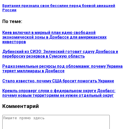
Британия признала свое бессилие перед боевой авиацией
России
По теме:
Киев включил в мирный план идею свободной
экономической зоны в Донбассе для американских
инвесторов
Дубинский из СИЗО: Зеленский готовит сдачу Донбасса и
переброску резервов в Сумскую область
Редкоземельные ресурсы под обломками: почему Украина
теряет миллиарды в Донбассе
Стало известно, почему США бросит помогать Украине
Кремль опроверг слухи о федеральном округе Донбасс:
почему новым территориям не нужен отдельный округ
Комментарий