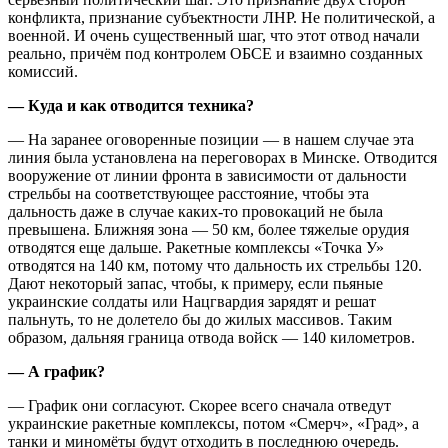
конфликта, признание субъектности ЛНР. Не политической, а
военной. И очень существенный шаг, что этот отвод начали
реально, причём под контролем ОБСЕ и взаимно созданных
комиссий.
— Куда и как отводится техника?
— На заранее оговоренные позиции — в нашем случае эта
линия была установлена на переговорах в Минске. Отводится
вооружение от линии фронта в зависимости от дальности
стрельбы на соответствующее расстояние, чтобы эта
дальность даже в случае каких-то провокаций не была
превышена. Ближняя зона — 50 км, более тяжелые орудия
отводятся еще дальше. Ракетные комплексы «Точка У»
отводятся на 140 км, потому что дальность их стрельбы 120.
Дают некоторый запас, чтобы, к примеру, если пьяные
украинские солдаты или Нацгвардия зарядят и решат
пальнуть, то не долетело бы до жилых массивов. Таким
образом, дальняя граница отвода войск — 140 километров.
— А график?
— График они согласуют. Скорее всего сначала отведут
украинские ракетные комплексы, потом «Смерч», «Град», а
танки и миномёты будут отходить в последнюю очередь.