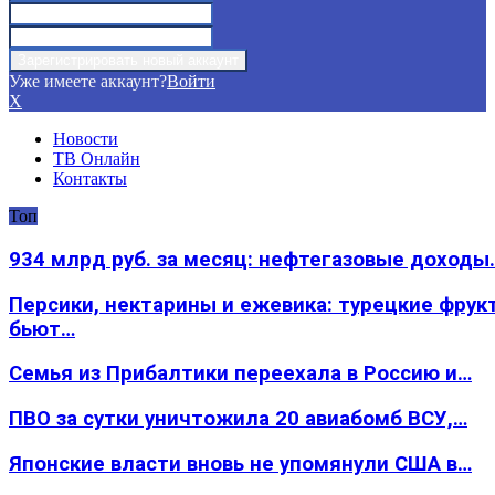
Уже имеете аккаунт?
Войти
X
Новости
ТВ Онлайн
Контакты
Топ
934 млрд руб. за месяц: нефтегазовые доходы
Персики, нектарины и ежевика: турецкие фрук
бьют…
Семья из Прибалтики переехала в Россию и…
ПВО за сутки уничтожила 20 авиабомб ВСУ,…
Японские власти вновь не упомянули США в…