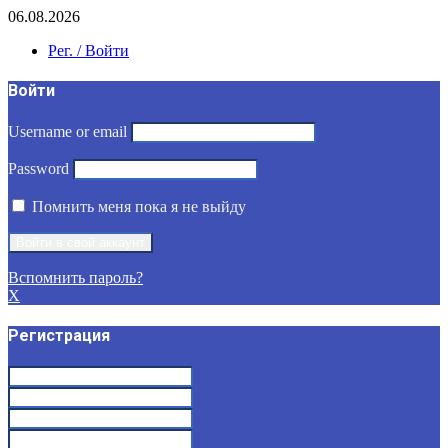
06.08.2026
Рег. / Войти
Войти
Username or email
Password
Помнить меня пока я не выйду
Вспомнить пароль?
X
Регистрация