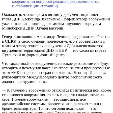
координации вопросов режима прекращения огня
и стабилизации ситуации).
Ожидается, что вечером в пятницу документ подпишет и
глава ДНР Александр Захарченко. График отвода вооружений
уже согласован, подтвердил замкомандующего корпусом
Минобороны ДНР Эдуард Басурин.
Генерал-полковник Александр Ленцов, представитель России
в СЦКК, в свою очередь, подчеркнул, что в соответствии с
планом отвода тяжелых вооружений Дебальцево является
внутренней территорией ДНР и ЛНР — его слова цитирует
Луганский информационный центр.
Что также тяжёлое вооружение, на какое расстояние его будут
отводить и почему так важен контроль за этим процессом? Об
этом «МК» спросил генерал-полковника Леонида Ивашова,
руководителя Международного центра геополитического
анализа и сотрудничества.
— К тяжелому вооружению относится практически всё, кроме
стрелкового вооружения, то есть того, что солдат носит на
себе. Тяжелое вооружение — это минометы, все
артиллерийские системы, бронетехника, включая танки и
бронетранспортёры. То, что сегодня подписали,— это
серьезный политический шаг. Это признание двух сторон