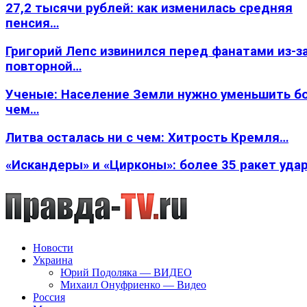
27,2 тысячи рублей: как изменилась средняя
пенсия…
Григорий Лепс извинился перед фанатами из-з
повторной…
Ученые: Население Земли нужно уменьшить б
чем…
Литва осталась ни с чем: Хитрость Кремля…
«Искандеры» и «Цирконы»: более 35 ракет уда
Новости
Украина
Юрий Подоляка — ВИДЕО
Михаил Онуфриенко — Видео
Россия