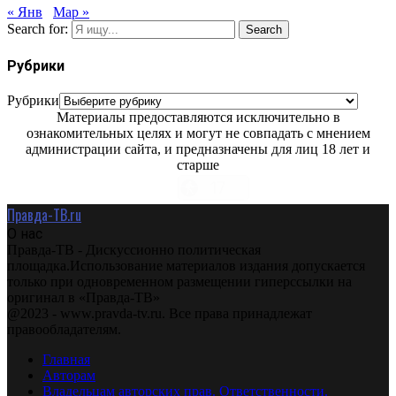
« Янв
Мар »
Search for:
Search
Рубрики
Рубрики
Материалы предоставляются исключительно в
ознакомительных целях и могут не совпадать с мнением
администрации сайта, и предназначены для лиц 18 лет и
старше
Правда-ТВ.ru
О нас
Правда-ТВ - Дискуссионно политическая
площадка.Использование материалов издания допускается
только при одновременном размещении гиперссылки на
оригинал в «Правда-ТВ»
@2023 - www.pravda-tv.ru. Все права принадлежат
правообладателям.
Главная
Авторам
Владельцам авторских прав. Ответственности.