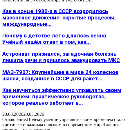
Как в конце 1980-х в СССР возродилось
масонское движение: скрытые процессы,
международные...
Почему в детстве лето длилось вечно:
Учёный нашёл ответ в том, как...
Астронавт признался, загадочная болезнь
лишила речи и пришлось эвакуировать МКС
МАЗ-7907: Крупнейшее в мире 24 колесное
шасси, созданное в СССР для ракет...
Как научиться эффективно управлять своим
временем: практическое руководство,
которое реально работает в...
20.03.2026
20.03.2026
Оглавление:Почему умение управлять своим временем стало
критически важным навыком в современном миреГлавные
причины, из-за которых...