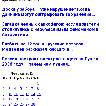
Доски у забора — уже нарушение? Когда
дачника могут оштрафовать за хранение...
Загадка черных саркофагов: исследователи
столкнулись с необъяснимым феноменом в
Антарктиде
Разбить на 12 зон и «русские острова»:
Медведев рассказал как ЦРУ в...
Россия построит электростанцию на Луне к
2036 году — зачем нам лунная...
Февраль 2015
Пн
Вт
Ср
Чт
Пт
Сб
Вс
1
2
3
4
5
6
7
8
9
10
11
12
13
14
15
16
17
18
19
20
21
22
23
24
25
26
27
28