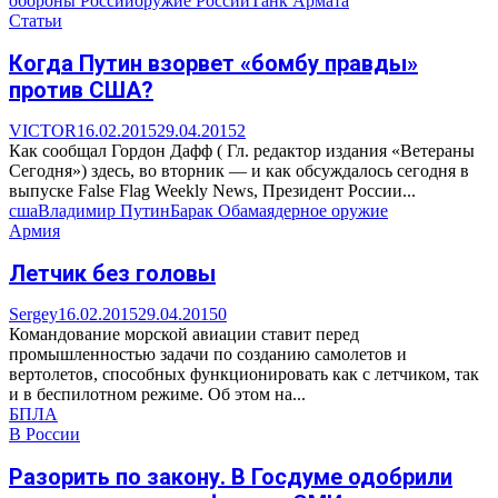
обороны России
оружие России
Танк Армата
Статьи
Когда Путин взорвет «бомбу правды»
против США?
VICTOR
16.02.2015
29.04.2015
2
Как сообщал Гордон Дафф ( Гл. редактор издания «Ветераны
Сегодня») здесь, во вторник — и как обсуждалось сегодня в
выпуске False Flag Weekly News, Президент России...
сша
Владимир Путин
Барак Обама
ядерное оружие
Армия
Летчик без головы
Sergey
16.02.2015
29.04.2015
0
Командование морской авиации ставит перед
промышленностью задачи по созданию самолетов и
вертолетов, способных функционировать как с летчиком, так
и в беспилотном режиме. Об этом на...
БПЛА
В России
Разорить по закону. В Госдуме одобрили