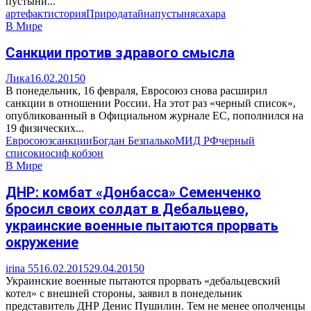
пустыни...
артефакт
история
Природа
тайна
пустыня
сахара
В Мире
Санкции против здравого смысла
Лика
16.02.2015
0
В понедельник, 16 февраля, Евросоюз снова расширил
санкции в отношении России. На этот раз «черный список»,
опубликованный в Официальном журнале ЕС, пополнился на
19 физических...
Евросоюз
санкции
Богдан Безпалько
МИД РФ
черный
список
иосиф кобзон
В Мире
ДНР: комбат «Донбасса» Семенченко
бросил своих солдат в Дебальцево,
украинские военные пытаются прорвать
окружение
irina 55
16.02.2015
29.04.2015
0
Украинские военные пытаются прорвать «дебальцевский
котел» с внешней стороны, заявил в понедельник
представитель ДНР Денис Пушилин. Тем не менее ополченцы