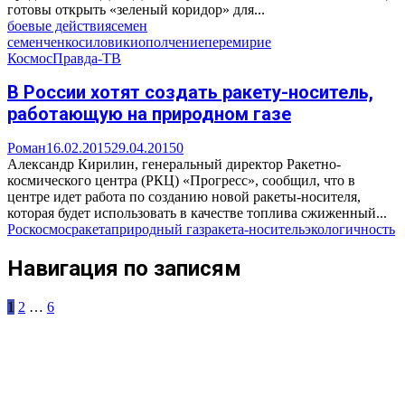
готовы открыть «зеленый коридор» для...
боевые действия
семен
семенченко
силовики
ополчение
перемирие
Космос
Правда-ТВ
В России хотят создать ракету-носитель,
работающую на природном газе
Роман
16.02.2015
29.04.2015
0
Александр Кирилин, генеральный директор Ракетно-
космического центра (РКЦ) «Прогресс», сообщил, что в
центре идет работа по созданию новой ракеты-носителя,
которая будет использовать в качестве топлива сжиженный...
Роскосмос
ракета
природный газ
ракета-носитель
экологичность
Навигация по записям
1
2
…
6