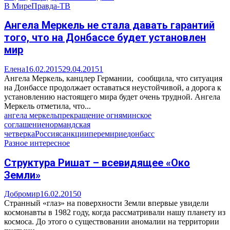
В Мире
Правда-ТВ
Ангела Меркель не стала давать гарантий
того, что на Донбассе будет установлен
мир
Елена
16.02.2015
29.04.2015
1
Ангела Меркель, канцлер Германии, сообщила, что ситуация
на Донбассе продолжает оставаться неустойчивой, а дорога к
установлению настоящего мира будет очень трудной. Ангела
Меркель отметила, что...
ангела меркель
прекращение огня
минское
соглашение
нормандская
четверка
Россия
санкции
перемирие
донбасс
Разное интересное
Структура Ришат – всевидящее «Око
Земли»
Добромир
16.02.2015
0
Странный «глаз» на поверхности Земли впервые увидели
космонавты в 1982 году, когда рассматривали нашу планету из
космоса. До этого о существовании аномалии на территории