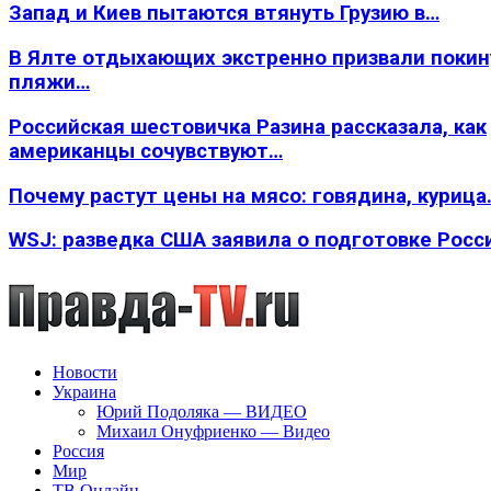
Запад и Киев пытаются втянуть Грузию в…
В Ялте отдыхающих экстренно призвали покин
пляжи…
Российская шестовичка Разина рассказала, как
американцы сочувствуют…
Почему растут цены на мясо: говядина, курица
WSJ: разведка США заявила о подготовке Росс
Новости
Украина
Юрий Подоляка — ВИДЕО
Михаил Онуфриенко — Видео
Россия
Мир
ТВ Онлайн