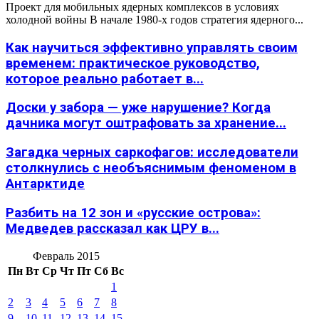
Проект для мобильных ядерных комплексов в условиях
холодной войны В начале 1980-х годов стратегия ядерного...
Как научиться эффективно управлять своим
временем: практическое руководство,
которое реально работает в...
Доски у забора — уже нарушение? Когда
дачника могут оштрафовать за хранение...
Загадка черных саркофагов: исследователи
столкнулись с необъяснимым феноменом в
Антарктиде
Разбить на 12 зон и «русские острова»:
Медведев рассказал как ЦРУ в...
Февраль 2015
Пн
Вт
Ср
Чт
Пт
Сб
Вс
1
2
3
4
5
6
7
8
9
10
11
12
13
14
15