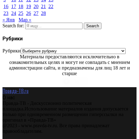
16
17
18
19
20
21
22
23
24
25
26
27
28
« Янв
Мар »
Search for:
Search
Рубрики
Рубрики
Материалы предоставляются исключительно в
ознакомительных целях и могут не совпадать с мнением
администрации сайта, и предназначены для лиц 18 лет и
старше
Правда-ТВ.ru
О нас
Правда-ТВ - Дискуссионно политическая
площадка.Использование материалов издания допускается
только при одновременном размещении гиперссылки на
оригинал в «Правда-ТВ»
@2023 - www.pravda-tv.ru. Все права принадлежат
правообладателям.