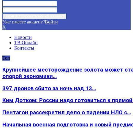
Уже имеете аккаунт?
Войти
X
Новости
ТВ Онлайн
Контакты
Топ
Крупнейшее месторождение золота может ст
опорой экономики…
397 дронов сбито за ночь над 13…
Ким Дотком: России надо готовиться к прямо
Пентагон рассекретил дело о падении НЛО с…
Начальная военная подготовка и новый предм