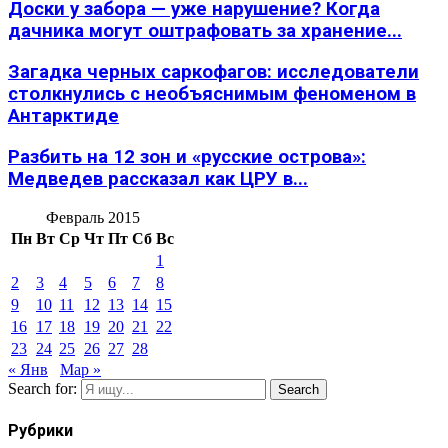
Доски у забора — уже нарушение? Когда
дачника могут оштрафовать за хранение...
Загадка черных саркофагов: исследователи
столкнулись с необъяснимым феноменом в
Антарктиде
Разбить на 12 зон и «русские острова»:
Медведев рассказал как ЦРУ в...
Февраль 2015
Пн
Вт
Ср
Чт
Пт
Сб
Вс
1
2
3
4
5
6
7
8
9
10
11
12
13
14
15
16
17
18
19
20
21
22
23
24
25
26
27
28
« Янв
Мар »
Search for:
Search
Рубрики