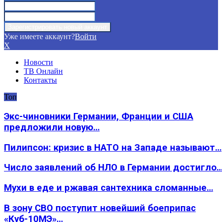
Уже имеете аккаунт?
Войти
X
Новости
ТВ Онлайн
Контакты
Топ
Экс-чиновники Германии, Франции и США
предложили новую…
Пилипсон: кризис в НАТО на Западе называют…
Число заявлений об НЛО в Германии достигло
Мухи в еде и ржавая сантехника сломанные…
В зону СВО поступит новейший боеприпас
«Куб-10МЭ»…