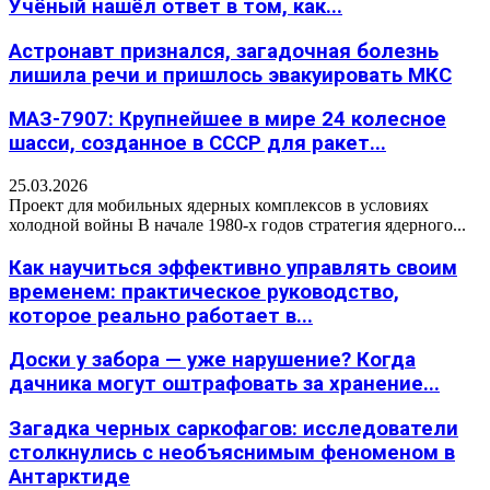
Учёный нашёл ответ в том, как...
Астронавт признался, загадочная болезнь
лишила речи и пришлось эвакуировать МКС
МАЗ-7907: Крупнейшее в мире 24 колесное
шасси, созданное в СССР для ракет...
25.03.2026
Проект для мобильных ядерных комплексов в условиях
холодной войны В начале 1980-х годов стратегия ядерного...
Как научиться эффективно управлять своим
временем: практическое руководство,
которое реально работает в...
Доски у забора — уже нарушение? Когда
дачника могут оштрафовать за хранение...
Загадка черных саркофагов: исследователи
столкнулись с необъяснимым феноменом в
Антарктиде