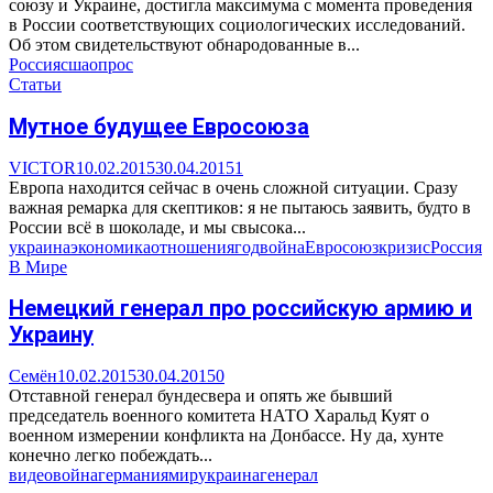
союзу и Украине, достигла максимума с момента проведения
в России соответствующих социологических исследований.
Об этом свидетельствуют обнародованные в...
Россия
сша
опрос
Статьи
Мутное будущее Евросоюза
VICTOR
10.02.2015
30.04.2015
1
Европа находится сейчас в очень сложной ситуации. Сразу
важная ремарка для скептиков: я не пытаюсь заявить, будто в
России всё в шоколаде, и мы свысока...
украина
экономика
отношения
год
война
Евросоюз
кризис
Россия
В Мире
Немецкий генерал про российскую армию и
Украину
Семён
10.02.2015
30.04.2015
0
Отставной генерал бундесвера и опять же бывший
председатель военного комитета НАТО Харальд Куят о
военном измерении конфликта на Донбассе. Ну да, хунте
конечно легко побеждать...
видео
война
германия
мир
украина
генерал