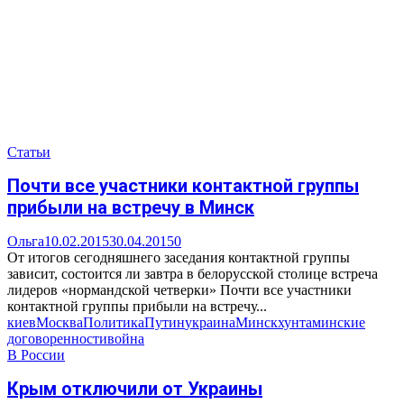
Статьи
Почти все участники контактной группы
прибыли на встречу в Минск
Ольга
10.02.2015
30.04.2015
0
От итогов сегодняшнего заседания контактной группы
зависит, состоится ли завтра в белорусской столице встреча
лидеров «нормандской четверки» Почти все участники
контактной группы прибыли на встречу...
киев
Москва
Политика
Путин
украина
Минск
хунта
минские
договоренности
война
В России
Крым отключили от Украины