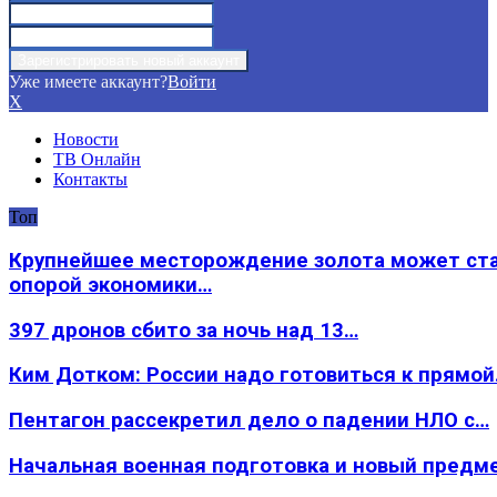
Уже имеете аккаунт?
Войти
X
Новости
ТВ Онлайн
Контакты
Топ
Крупнейшее месторождение золота может ст
опорой экономики…
397 дронов сбито за ночь над 13…
Ким Дотком: России надо готовиться к прямо
Пентагон рассекретил дело о падении НЛО с…
Начальная военная подготовка и новый предм