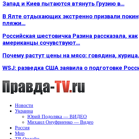
Запад и Киев пытаются втянуть Грузию в…
В Ялте отдыхающих экстренно призвали покин
пляжи…
Российская шестовичка Разина рассказала, как
американцы сочувствуют…
Почему растут цены на мясо: говядина, курица
WSJ: разведка США заявила о подготовке Росс
Новости
Украина
Юрий Подоляка — ВИДЕО
Михаил Онуфриенко — Видео
Россия
Мир
ТВ Онлайн