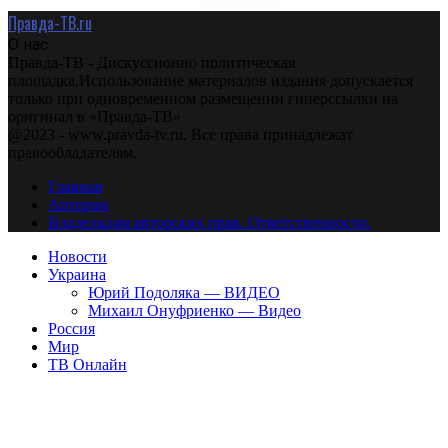
Правда-ТВ.ru
О нас
Правда-ТВ - Дискуссионно политическая
площадка.Использование материалов издания допускается
только при одновременном размещении гиперссылки на
оригинал в «Правда-ТВ»
@2023 - www.pravda-tv.ru. Все права принадлежат
правообладателям.
Главная
Авторам
Владельцам авторских прав. Ответственности.
Новости
Украина
Юрий Подоляка — ВИДЕО
Михаил Онуфриенко — Видео
Россия
Мир
ТВ Онлайн