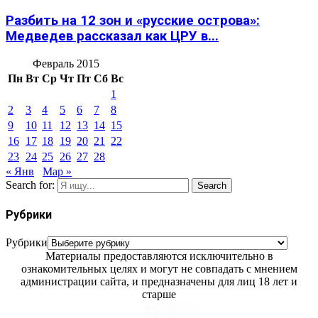
Разбить на 12 зон и «русские острова»:
Медведев рассказал как ЦРУ в...
Февраль 2015
Пн
Вт
Ср
Чт
Пт
Сб
Вс
1
2
3
4
5
6
7
8
9
10
11
12
13
14
15
16
17
18
19
20
21
22
23
24
25
26
27
28
« Янв
Мар »
Search for:
Search
Рубрики
Рубрики
Материалы предоставляются исключительно в
ознакомительных целях и могут не совпадать с мнением
администрации сайта, и предназначены для лиц 18 лет и
старше