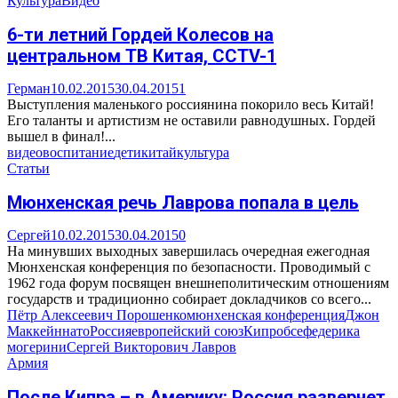
Культура
Видео
6-ти летний Гордей Колесов на
центральном ТВ Китая, CCTV-1
Герман
10.02.2015
30.04.2015
1
Выступления маленького россиянина покорило весь Китай!
Его таланты и артистизм не оставили равнодушных. Гордей
вышел в финал!...
видео
воспитание
дети
китай
культура
Статьи
Мюнхенская речь Лаврова попала в цель
Сергей
10.02.2015
30.04.2015
0
На минувших выходных завершилась очередная ежегодная
Мюнхенская конференция по безопасности. Проводимый с
1962 года форум посвящен внешнеполитическим отношениям
государств и традиционно собирает докладчиков со всего...
Пётр Алексеевич Порошенко
мюнхенская конференция
Джон
Маккейн
нато
Россия
европейский союз
Кипр
обсе
федерика
могерини
Сергей Викторович Лавров
Армия
После Кипра – в Америку: Россия развернет