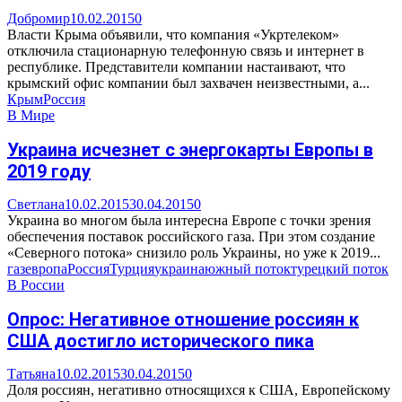
Добромир
10.02.2015
0
Власти Крыма объявили, что компания «Укртелеком»
отключила стационарную телефонную связь и интернет в
республике. Представители компании настаивают, что
крымский офис компании был захвачен неизвестными, а...
Крым
Россия
В Мире
Украина исчезнет с энергокарты Европы в
2019 году
Светлана
10.02.2015
30.04.2015
0
Украина во многом была интересна Европе с точки зрения
обеспечения поставок российского газа. При этом создание
«Северного потока» снизило роль Украины, но уже к 2019...
газ
европа
Россия
Турция
украина
южный поток
турецкий поток
В России
Опрос: Негативное отношение россиян к
США достигло исторического пика
Татьяна
10.02.2015
30.04.2015
0
Доля россиян, негативно относящихся к США, Европейскому