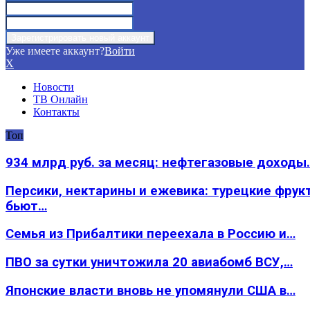
Уже имеете аккаунт?
Войти
X
Новости
ТВ Онлайн
Контакты
Топ
934 млрд руб. за месяц: нефтегазовые доходы
Персики, нектарины и ежевика: турецкие фрук
бьют…
Семья из Прибалтики переехала в Россию и…
ПВО за сутки уничтожила 20 авиабомб ВСУ,…
Японские власти вновь не упомянули США в…