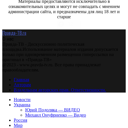
Материалы предоставляются исключительно в
ознакомительных целях и могут не совпадать с мнением
администрации сайта, и предназначены для лиц 18 лет и
старше
Правда-ТВ.ru
О нас
Правда-ТВ - Дискуссионно политическая
площадка.Использование материалов издания допускается
только при одновременном размещении гиперссылки на
оригинал в «Правда-ТВ»
@2023 - www.pravda-tv.ru. Все права принадлежат
правообладателям.
Главная
Авторам
Владельцам авторских прав. Ответственности.
Новости
Украина
Юрий Подоляка — ВИДЕО
Михаил Онуфриенко — Видео
Россия
Мир