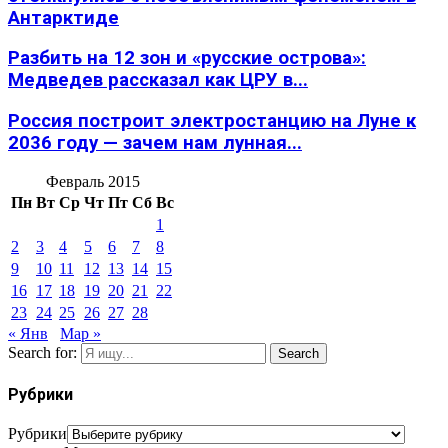
Антарктиде
Разбить на 12 зон и «русские острова»:
Медведев рассказал как ЦРУ в...
Россия построит электростанцию на Луне к
2036 году — зачем нам лунная...
Февраль 2015
Пн
Вт
Ср
Чт
Пт
Сб
Вс
1
2
3
4
5
6
7
8
9
10
11
12
13
14
15
16
17
18
19
20
21
22
23
24
25
26
27
28
« Янв
Мар »
Search for:
Search
Рубрики
Рубрики