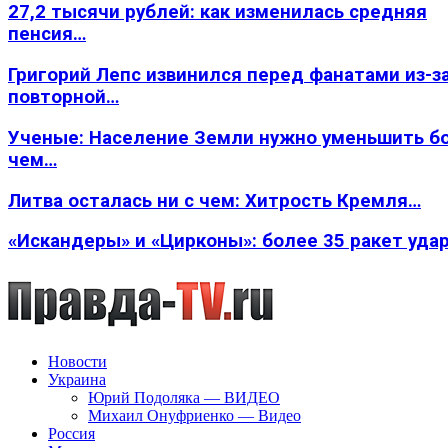
27,2 тысячи рублей: как изменилась средняя
пенсия…
Григорий Лепс извинился перед фанатами из-з
повторной…
Ученые: Население Земли нужно уменьшить б
чем…
Литва осталась ни с чем: Хитрость Кремля…
«Искандеры» и «Цирконы»: более 35 ракет уда
Новости
Украина
Юрий Подоляка — ВИДЕО
Михаил Онуфриенко — Видео
Россия