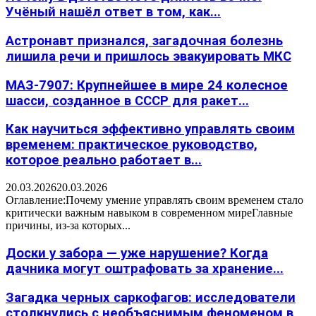
Учёный нашёл ответ в том, как...
Астронавт признался, загадочная болезнь
лишила речи и пришлось эвакуировать МКС
МАЗ-7907: Крупнейшее в мире 24 колесное
шасси, созданное в СССР для ракет...
Как научиться эффективно управлять своим
временем: практическое руководство,
которое реально работает в...
20.03.2026
20.03.2026
Оглавление:Почему умение управлять своим временем стало
критически важным навыком в современном миреГлавные
причины, из-за которых...
Доски у забора — уже нарушение? Когда
дачника могут оштрафовать за хранение...
Загадка черных саркофагов: исследователи
столкнулись с необъяснимым феноменом в