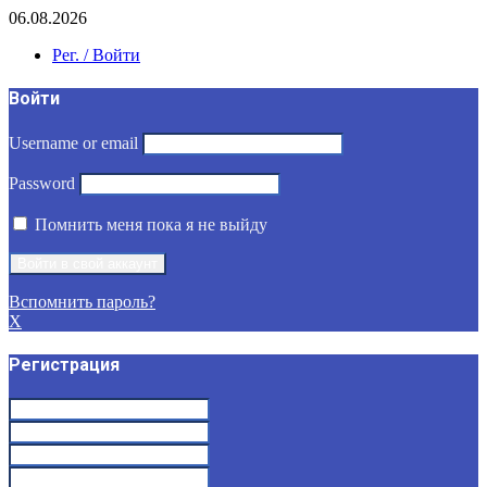
06.08.2026
Рег. / Войти
Войти
Username or email
Password
Помнить меня пока я не выйду
Вспомнить пароль?
X
Регистрация