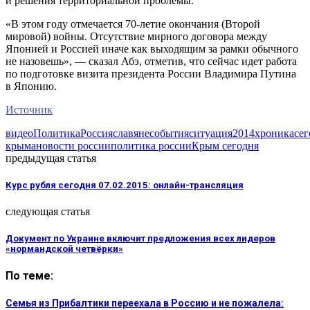
и решения территориальной проблемы.
«В этом году отмечается 70-летие окончания (Второй
мировой) войны. Отсутствие мирного договора между
Японией и Россией иначе как выходящим за рамки обычного
не назовешь», — сказал Абэ, отметив, что сейчас идет работа
по подготовке визита президента России Владимира Путина
в Японию.
Источник
видео
Политика
Россия
славяне
события
ситуация
2014
хроника
сег
крыма
новости россии
политика россии
Крым сегодня
предыдущая статья
Курс рубля сегодня 07.02.2015: онлайн-трансляция
следующая статья
Документ по Украине включит предложения всех лидеров
«нормандской четвёрки»
По теме:
Семья из Прибалтики переехала в Россию и не пожалела: