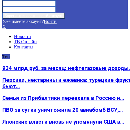
Уже имеете аккаунт?
Войти
X
Новости
ТВ Онлайн
Контакты
Топ
934 млрд руб. за месяц: нефтегазовые доходы
Персики, нектарины и ежевика: турецкие фрук
бьют…
Семья из Прибалтики переехала в Россию и…
ПВО за сутки уничтожила 20 авиабомб ВСУ,…
Японские власти вновь не упомянули США в…