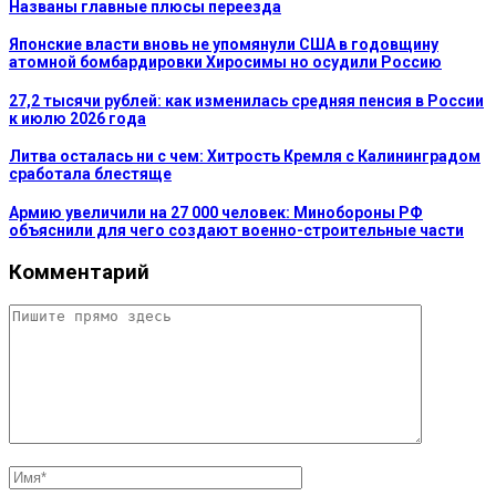
Названы главные плюсы переезда
Японские власти вновь не упомянули США в годовщину
атомной бомбардировки Хиросимы но осудили Россию
27,2 тысячи рублей: как изменилась средняя пенсия в России
к июлю 2026 года
Литва осталась ни с чем: Хитрость Кремля с Калининградом
сработала блестяще
Армию увеличили на 27 000 человек: Минобороны РФ
объяснили для чего создают военно-строительные части
Комментарий