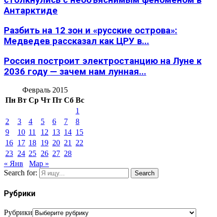
столкнулись с необъяснимым феноменом в
Антарктиде
Разбить на 12 зон и «русские острова»:
Медведев рассказал как ЦРУ в...
Россия построит электростанцию на Луне к
2036 году — зачем нам лунная...
Февраль 2015
Пн
Вт
Ср
Чт
Пт
Сб
Вс
1
2
3
4
5
6
7
8
9
10
11
12
13
14
15
16
17
18
19
20
21
22
23
24
25
26
27
28
« Янв
Мар »
Search for:
Search
Рубрики
Рубрики