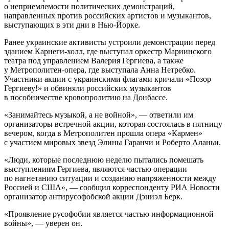
о неприемлемости политических демонстраций,
направленных против российских артистов и музыкантов,
выступающих в эти дни в Нью-Йорке.
Ранее украинские активисты устроили демонстрации перед
зданием Карнеги-холл, где выступал оркестр Мариинского
театра под управлением Валерия Гергиева, а также
у Метрополитен-опера, где выступала Анна Нетребко.
Участники акции с украинскими флагами кричали «Позор
Гергиеву!» и обвиняли российских музыкантов
в пособничестве кровопролитию на Донбассе.
«Занимайтесь музыкой, а не войной», — ответили им
организаторы встречной акции, которая состоялась в пятницу
вечером, когда в Метрополитен прошла опера «Кармен»
с участием мировых звезд Элины Гаранчи и Роберто Аланьи.
«Люди, которые последнюю неделю пытались помешать
выступлениям Гергиева, являются частью операции
по нагнетанию ситуации и созданию напряженности между
Россией и США», — сообщил корреспонденту РИА Новости
организатор антирусофобской акции Дэниэл Берк.
«Проявление русофобии является частью информационной
войны», — уверен он.