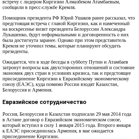
встречу с лидером Киргизии Алмазбеком Атамбаевым,
сообщили в пресс-службе Кремля.
Помощник президента РФ Юрий Ушаков ранее рассказал, что
предстоящая встреча с главой Киргизии, как и намеченный
на воскресенье визит президента Белоруссии Александра
Лукашенко, будут неформальными и договоренность о них
была достигнута заранее. Однако при этом представитель
Кремля не уточнил темы, которые планируют обсудить
президенты.
Ожидается, что в ходе беседы в субботу Путин и Атамбаев
затронут вопросы как двухсторонних отношений и состояние
экономик двух стран в условиях кризиса, так и предстоящее
присоединение Киргизии к Евразийскому экономическому
союзу (ЕАЭС), куда помимо России входят Казахстан,
Белоруссия и Армения.
Евразийское сотрудничество
Россия, Белоруссия и Казахстан подписали 29 мая 2014 года
в Астане договор о Евразийском экономическом союзе,
который вступил в силу 1 января 2015 года. Второго января
к ЕАЭС присоединилась Армения, в мае ожидается
присоединение Киргизии.