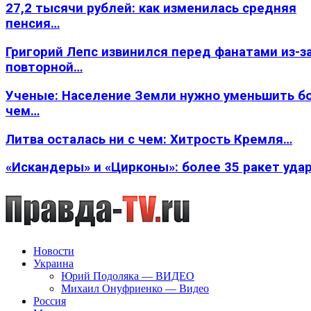
27,2 тысячи рублей: как изменилась средняя
пенсия…
Григорий Лепс извинился перед фанатами из-з
повторной…
Ученые: Население Земли нужно уменьшить б
чем…
Литва осталась ни с чем: Хитрость Кремля…
«Искандеры» и «Цирконы»: более 35 ракет уда
Новости
Украина
Юрий Подоляка — ВИДЕО
Михаил Онуфриенко — Видео
Россия