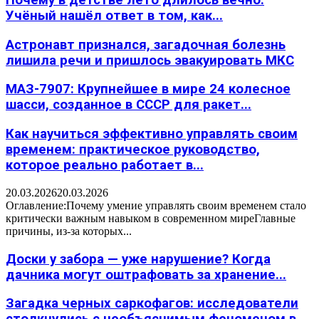
Почему в детстве лето длилось вечно:
Учёный нашёл ответ в том, как...
Астронавт признался, загадочная болезнь
лишила речи и пришлось эвакуировать МКС
МАЗ-7907: Крупнейшее в мире 24 колесное
шасси, созданное в СССР для ракет...
Как научиться эффективно управлять своим
временем: практическое руководство,
которое реально работает в...
20.03.2026
20.03.2026
Оглавление:Почему умение управлять своим временем стало
критически важным навыком в современном миреГлавные
причины, из-за которых...
Доски у забора — уже нарушение? Когда
дачника могут оштрафовать за хранение...
Загадка черных саркофагов: исследователи