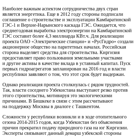
Наиболее важным аспектом сотрудничества двух стран
является энергетика. Еще в 2012 году стороны подписали
соглашение о строительстве и эксплуатации Камбаратинской
ГЭС-1 и Верхне-Нарынского каскада ГЭС. Ожидается, что
среднегодовая выработка электроэнергии на Камбаратинской
ГЭС составит более 4,3 миллиарда КВт.ч. Для реализации
проекта ОАО «Электрические станции» и «РусГидро» создали
акционерное общество на паритетных началах. Российская
сторона выделяет средства для строительства. Киргизия
предоставляет право пользования земельными участками
и другие активы в качестве вклада в уставный капитал. Пуск
первых гидроагрегатов запланирован на 2016 год и власти
республики заявляют о том, что этот срок будет выдержан.
Однако реализация проекта столкнулась с рядом трудностей.
Так, власти соседнего Узбекистана выступают резко против
этого строительства, мотивируя это экологическими
причинами. В Бишкеке в связи с этим рассчитывают
на поддержку Москвы в диалоге с Ташкентом.
Сложности у республики возникли и в ходе отопительного
сезона 2014-2015 годов, когда Узбекистан без объяснения
причин прекратил подачу природного газа на юг Киргизии.
Эксперты связывают данный демарш узбекской стороны