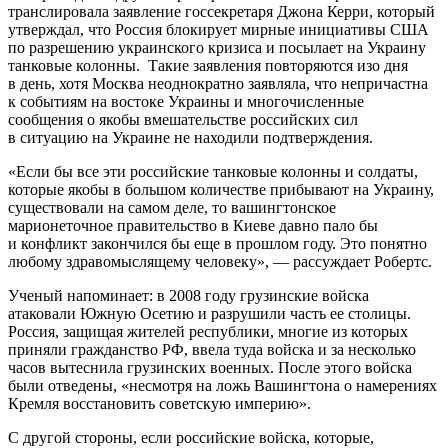
транслировала заявление госсекретаря Джона Керри, который
утверждал, что Россия блокирует мирные инициативы США
по разрешению украинского кризиса и посылает на Украину
танковые колонны. Такие заявления повторяются изо дня
в день, хотя Москва неоднократно заявляла, что непричастна
к событиям на востоке Украины и многочисленные
сообщения о якобы вмешательстве российских сил
в ситуацию на Украине не находили подтверждения.
«Если бы все эти российские танковые колонны и солдаты,
которые якобы в большом количестве прибывают на Украину,
существовали на самом деле, то вашингтонское
марионеточное правительство в Киеве давно пало бы
и конфликт закончился бы еще в прошлом году. Это понятно
любому здравомыслящему человеку», — рассуждает Робертс.
Ученый напоминает: в 2008 году грузинские войска
атаковали Южную Осетию и разрушили часть ее столицы.
Россия, защищая жителей республики, многие из которых
приняли гражданство РФ, ввела туда войска и за несколько
часов вытеснила грузинских военных. После этого войска
были отведены, «несмотря на ложь Вашингтона о намерениях
Кремля восстановить советскую империю».
С другой стороны, если российские войска, которые,