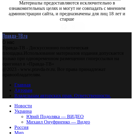
Материалы предоставляются исключительно в
ознакомительных целях и могут не совпадать с мнением
администрации сайта, и предназначены для лиц 18 лет и
старше
Правда-ТВ.ru
О нас
Правда-ТВ - Дискуссионно политическая
площадка.Использование материалов издания допускается
только при одновременном размещении гиперссылки на
оригинал в «Правда-ТВ»
@2023 - www.pravda-tv.ru. Все права принадлежат
правообладателям.
Главная
Авторам
Владельцам авторских прав. Ответственности.
Новости
Украина
Юрий Подоляка — ВИДЕО
Михаил Онуфриенко — Видео
Россия
Мир