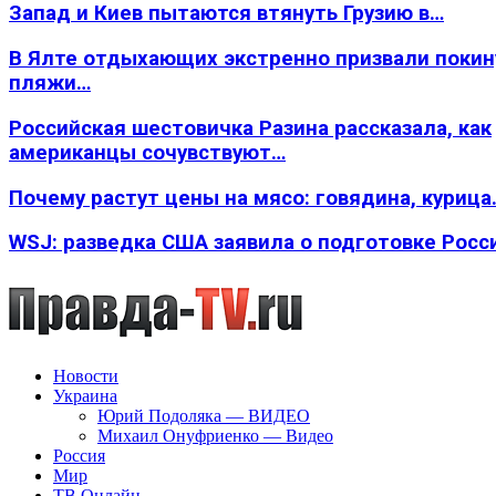
Запад и Киев пытаются втянуть Грузию в…
В Ялте отдыхающих экстренно призвали покин
пляжи…
Российская шестовичка Разина рассказала, как
американцы сочувствуют…
Почему растут цены на мясо: говядина, курица
WSJ: разведка США заявила о подготовке Росс
Новости
Украина
Юрий Подоляка — ВИДЕО
Михаил Онуфриенко — Видео
Россия
Мир
ТВ Онлайн