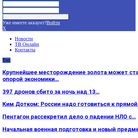
Уже имеете аккаунт?
Войти
X
Новости
ТВ Онлайн
Контакты
Топ
Крупнейшее месторождение золота может ст
опорой экономики…
397 дронов сбито за ночь над 13…
Ким Дотком: России надо готовиться к прямо
Пентагон рассекретил дело о падении НЛО с…
Начальная военная подготовка и новый предм