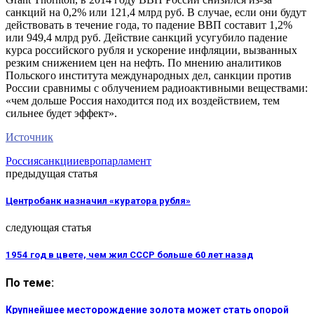
санкций на 0,2% или 121,4 млрд руб. В случае, если они будут
действовать в течение года, то падение ВВП составит 1,2%
или 949,4 млрд руб. Действие санкций усугубило падение
курса российского рубля и ускорение инфляции, вызванных
резким снижением цен на нефть. По мнению аналитиков
Польского института международных дел, санкции против
России сравнимы с облучением радиоактивными веществами:
«чем дольше Россия находится под их воздействием, тем
сильнее б​удет эффект».
Источник
Россия
санкции
европарламент
предыдущая статья
Центробанк назначил «куратора рубля»
следующая статья
1954 год в цвете, чем жил СССР больше 60 лет назад
По теме:
Крупнейшее месторождение золота может стать опорой