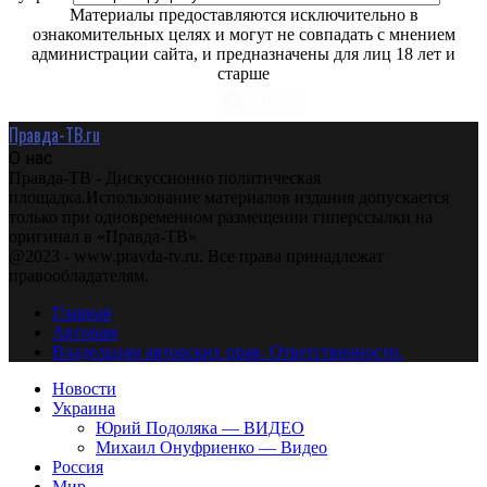
Материалы предоставляются исключительно в
ознакомительных целях и могут не совпадать с мнением
администрации сайта, и предназначены для лиц 18 лет и
старше
Правда-ТВ.ru
О нас
Правда-ТВ - Дискуссионно политическая
площадка.Использование материалов издания допускается
только при одновременном размещении гиперссылки на
оригинал в «Правда-ТВ»
@2023 - www.pravda-tv.ru. Все права принадлежат
правообладателям.
Главная
Авторам
Владельцам авторских прав. Ответственности.
Новости
Украина
Юрий Подоляка — ВИДЕО
Михаил Онуфриенко — Видео
Россия
Мир