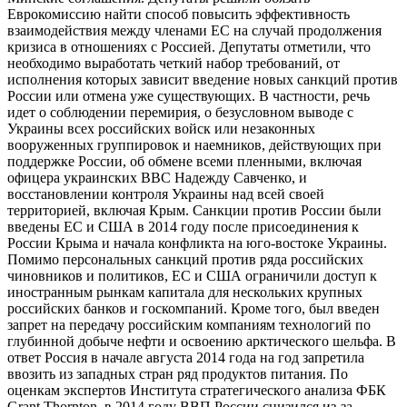
Еврокомиссию найти способ повысить эффективность
взаимодействия между членами ЕС на случай продолжения
кризиса в отношениях с Россией. Депутаты отметили, что
необходимо выработать четкий набор требований, от
исполнения которых зависит введение новых санкций против
России или отмена уже существующих. В частности, речь
идет о соблюдении перемирия, о безусловном выводе с
Украины всех российских войск или незаконных
вооруженных группировок и наемников, действующих при
поддержке России, об обмене всеми пленными, включая
офицера украинских ВВС Надежду Савченко, и
восстановлении контроля Украины над всей своей
территорией, включая Крым. Санкции против России были
введены ЕС и США в 2014 году после присоединения к
России Крыма и начала конфликта на юго-востоке Украины.
Помимо персональных санкций против ряда российских
чиновников и политиков, ЕС и США ограничили доступ к
иностранным рынкам капитала для нескольких крупных
российских банков и госкомпаний. Кроме того, был введен
запрет на передачу российским компаниям технологий по
глубинной добыче нефти и освоению арктического шельфа. В
ответ Россия в начале августа 2014 года на год запретила
ввозить из западных стран ряд продуктов питания. По
оценкам экспертов Института стратегического анализа ФБК
Grant Thornton, в 2014 году ВВП России снизился из-за