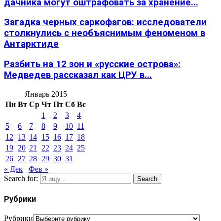
дачника могут оштрафовать за хранение...
Загадка черных саркофагов: исследователи
столкнулись с необъяснимым феноменом в
Антарктиде
Разбить на 12 зон и «русские острова»:
Медведев рассказал как ЦРУ в...
Январь 2015
Пн
Вт
Ср
Чт
Пт
Сб
Вс
1
2
3
4
5
6
7
8
9
10
11
12
13
14
15
16
17
18
19
20
21
22
23
24
25
26
27
28
29
30
31
« Дек
Фев »
Search for:
Search
Рубрики
Рубрики