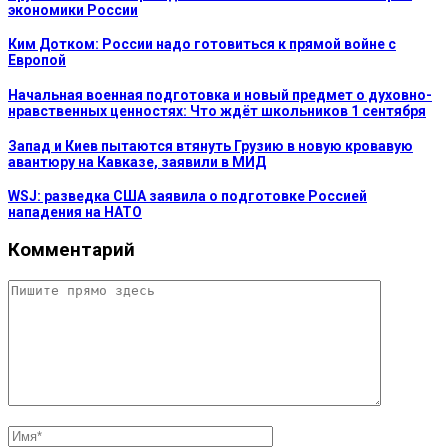
экономики России
Ким Дотком: России надо готовиться к прямой войне с
Европой
Начальная военная подготовка и новый предмет о духовно-
нравственных ценностях: Что ждёт школьников 1 сентября
Запад и Киев пытаются втянуть Грузию в новую кровавую
авантюру на Кавказе, заявили в МИД
WSJ: разведка США заявила о подготовке Россией
нападения на НАТО
Комментарий