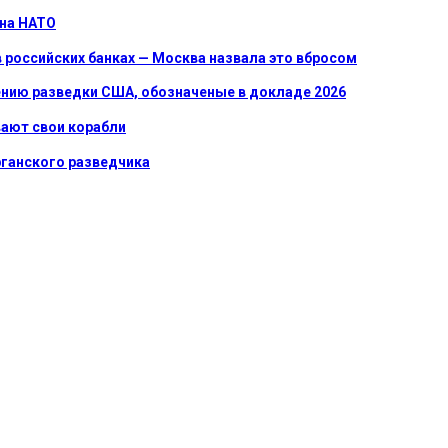
 на НАТО
 российских банках — Москва назвала это вбросом
нению разведки США, обозначеные в докладе 2026
вают свои корабли
урганского разведчика