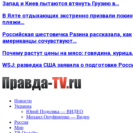
Запад и Киев пытаются втянуть Грузию в…
В Ялте отдыхающих экстренно призвали покин
пляжи…
Российская шестовичка Разина рассказала, как
американцы сочувствуют…
Почему растут цены на мясо: говядина, курица
WSJ: разведка США заявила о подготовке Росс
Новости
Украина
Юрий Подоляка — ВИДЕО
Михаил Онуфриенко — Видео
Россия
Мир
ТВ Онлайн