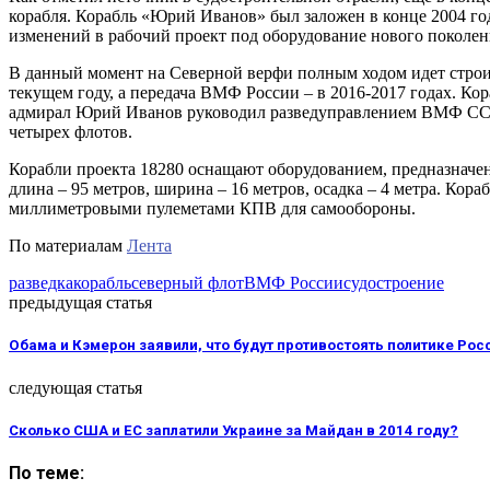
корабля. Корабль «Юрий Иванов» был заложен в конце 2004 год
изменений в рабочий проект под оборудование нового поколен
В данный момент на Северной верфи полным ходом идет строите
текущем году, а передача ВМФ России – в 2016-2017 годах. К
адмирал Юрий Иванов руководил разведуправлением ВМФ СССР в
четырех флотов.
Корабли проекта 18280 оснащают оборудованием, предназначен
длина – 95 метров, ширина – 16 метров, осадка – 4 метра. Кор
миллиметровыми пулеметами КПВ для самообороны.
По материалам
Лента
разведка
корабль
северный флот
ВМФ России
судостроение
предыдущая статья
Обама и Кэмерон заявили, что будут противостоять политике Ро
следующая статья
Сколько США и ЕС заплатили Украине за Майдан в 2014 году?
По теме: