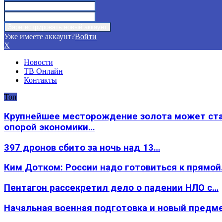
Уже имеете аккаунт?
Войти
X
Новости
ТВ Онлайн
Контакты
Топ
Крупнейшее месторождение золота может ст
опорой экономики…
397 дронов сбито за ночь над 13…
Ким Дотком: России надо готовиться к прямо
Пентагон рассекретил дело о падении НЛО с…
Начальная военная подготовка и новый предм