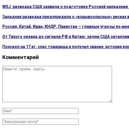
WSJ: разведка США заявила о подготовке Россией нападения
Западная разведка предупредила о «взрывоопасных» рисках в
Россия, Китай, Иран, КНДР, Пакистан — главные угрозы по м
От Тихого океана до сигнала РФ и Китаю: зачем США затапли
Похудел на 17 кг, спас товарища и получил звание: история к
Комментарий