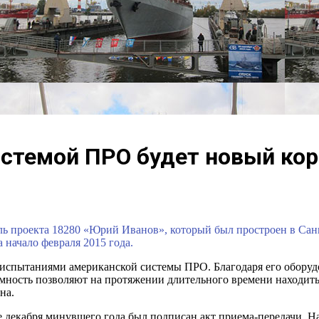
истемой ПРО будет новый ко
 проекта 18280 «Юрий Иванов», который был простроен в Санкт
 начало февраля 2015 года.
за испытаниями американской системы ПРО. Благодаря его обор
омность позволяют на протяжении длительного времени находить
на.
це декабря минувшего года был подписан акт приема-передачи.