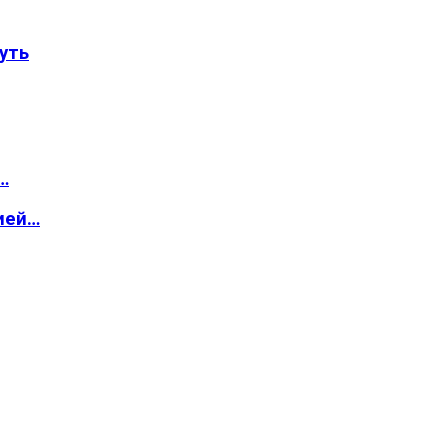
уть
…
ией…