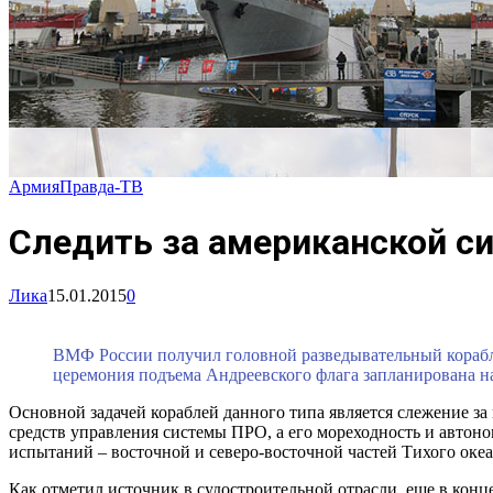
Армия
Правда-ТВ
Следить за американской с
Лика
15.01.2015
0
ВМФ России получил головной разведывательный корабль
церемония подъема Андреевского флага запланирована на
Основной задачей кораблей данного типа является слежение 
средств управления системы ПРО, а его мореходность и автон
испытаний – восточной и северо-восточной частей Тихого океа
Как отметил источник в судостроительной отрасли, еще в кон