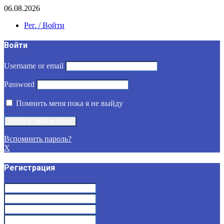
06.08.2026
Рег. / Войти
Войти
Username or email
Password
Помнить меня пока я не выйду
Вспомнить пароль?
X
Регистрация