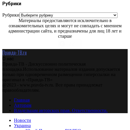
Рубрики
Рубрики
Материалы предоставляются исключительно в
ознакомительных целях и могут не совпадать с мнением
администрации сайта, и предназначены для лиц 18 лет и
старше
Правда-ТВ.ru
О нас
Правда-ТВ - Дискуссионно политическая
площадка.Использование материалов издания допускается
только при одновременном размещении гиперссылки на
оригинал в «Правда-ТВ»
@2023 - www.pravda-tv.ru. Все права принадлежат
правообладателям.
Главная
Авторам
Владельцам авторских прав. Ответственности.
Новости
Украина