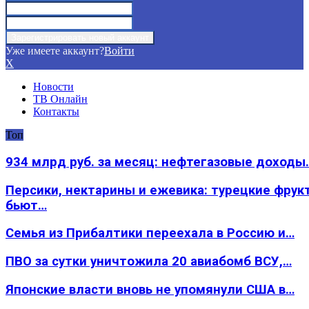
Уже имеете аккаунт?
Войти
X
Новости
ТВ Онлайн
Контакты
Топ
934 млрд руб. за месяц: нефтегазовые доходы
Персики, нектарины и ежевика: турецкие фрук
бьют…
Семья из Прибалтики переехала в Россию и…
ПВО за сутки уничтожила 20 авиабомб ВСУ,…
Японские власти вновь не упомянули США в…