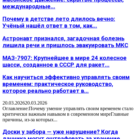
международные...
Почему в детстве лето длилось вечно:
Учёный нашёл ответ в том, как...
Астронавт признался, загадочная болезнь
лишила речи и пришлось эвакуировать МКС
МАЗ-7907: Крупнейшее в мире 24 колесное
шасси, созданное в СССР для ракет...
Как научиться эффективно управлять своим
временем: практическое руководство,
которое реально работает в...
20.03.2026
20.03.2026
Оглавление:Почему умение управлять своим временем стало
критически важным навыком в современном миреГлавные
причины, из-за которых...
Доски у забора — уже нарушение? Когда
дачника могут оштрафовать за хранение...