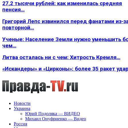
27,2 тысячи рублей: как изменилась средняя
пенсия…
Григорий Лепс извинился перед фанатами из-з
повторной…
Ученые: Население Земли нужно уменьшить б
чем…
Литва осталась ни с чем: Хитрость Кремля…
«Искандеры» и «Цирконы»: более 35 ракет уда
Новости
Украина
Юрий Подоляка — ВИДЕО
Михаил Онуфриенко — Видео
Россия