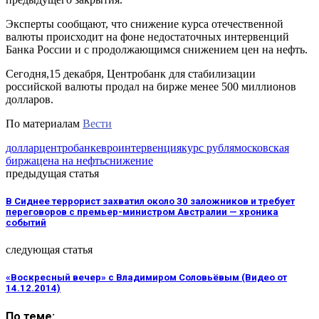
Эксперты сообщают, что снижение курса отечественной
валюты происходит на фоне недостаточных интервенций
Банка России и с продолжающимся снижением цен на нефть.
Сегодня,15 декабря, Центробанк для стабилизации
российской валюты продал на бирже менее 500 миллионов
долларов.
По материалам
Вести
доллар
центробанк
евро
интервенция
курс рубля
московская
биржа
цена на нефть
снижение
предыдущая статья
В Сиднее террорист захватил около 30 заложников и требует
переговоров с премьер-министром Австралии — хроника
событий
следующая статья
«Воскресный вечер» с Владимиром Соловьёвым (Видео от
14.12.2014)
По теме: