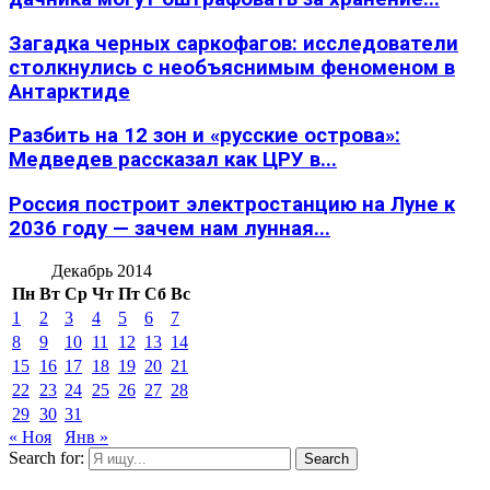
Загадка черных саркофагов: исследователи
столкнулись с необъяснимым феноменом в
Антарктиде
Разбить на 12 зон и «русские острова»:
Медведев рассказал как ЦРУ в...
Россия построит электростанцию на Луне к
2036 году — зачем нам лунная...
Декабрь 2014
Пн
Вт
Ср
Чт
Пт
Сб
Вс
1
2
3
4
5
6
7
8
9
10
11
12
13
14
15
16
17
18
19
20
21
22
23
24
25
26
27
28
29
30
31
« Ноя
Янв »
Search for:
Search