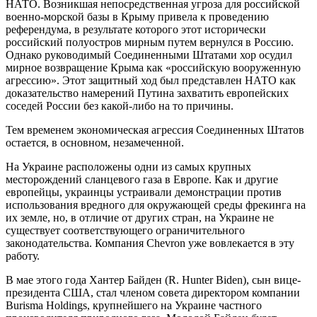
НАТО. Возникшая непосредственная угроза для российской
военно-морской базы в Крыму привела к проведению
референдума, в результате которого этот исторически
российский полуостров мирным путем вернулся в Россию.
Однако руководимый Соединенными Штатами хор осудил
мирное возвращение Крыма как «российскую вооруженную
агрессию». Этот защитный ход был представлен НАТО как
доказательство намерений Путина захватить европейских
соседей России без какой-либо на то причины.
Тем временем экономическая агрессия Соединенных Штатов
остается, в основном, незамеченной.
На Украине расположены одни из самых крупных
месторождений сланцевого газа в Европе. Как и другие
европейцы, украинцы устраивали демонстрации против
использования вредного для окружающей среды фрекинга на
их земле, но, в отличие от других стран, на Украине не
существует соответствующего ограничительного
законодательства. Компания Chevron уже вовлекается в эту
работу.
В мае этого года Хантер Байден (R. Hunter Biden), сын вице-
президента США, стал членом совета директором компании
Burisma Holdings, крупнейшего на Украине частного