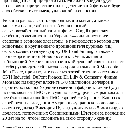
производителя природного газа. Молодой Байден будет
возглавлять юридическое подразделение этой фирмы и будет
способствовать ее «международной экспансии».
Украина располагает плодородными землями, а также
запасами сланцевой нефти. Американский
сельскохозяйственный гигант фирма Cargill проявляет
особенную активность на Украине — она инвестирует
средства в зерновые элеваторы, в производство кормов для
животных, в крупнейшего производителя куриных яиц
сельскохозяйственную фирму UkrLandFarming, а также в
черноморский порт Новороссийск. Очень активно
работающий Американо-украинский деловой совет включает
в себя руководителей высокого уровня компаний Monsanto,
John Deere, производителя сельскохозяйственного техники
CNH Industrial, DuPont Pioneer, Eli Lilly & Company. Фирма
Monsanto планирует вложить 140 миллионов долларов в
строительство «на Украине семенной фабрики, где не будут
использоваться ГМО», и, судя по всему, целевым рынком для
нее будет опасающийся ГМО европейский рынок. Как раз в
своей речи на заседании Американо-украинского делового
совета год назад Виктория Нуланд упомянула о 5 миллиардах
долларах, потраченных Соединенными Штатами за последние
20 лет на то, чтобы склонить на свою сторону Украину.
2 декабря президент Порошенко привел к присяге трех