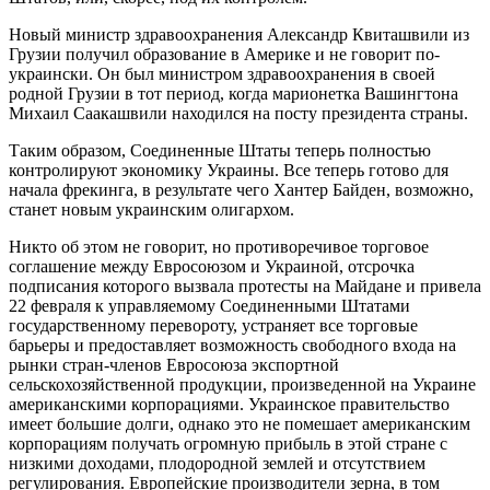
Новый министр здравоохранения Александр Квиташвили из
Грузии получил образование в Америке и не говорит по-
украински. Он был министром здравоохранения в своей
родной Грузии в тот период, когда марионетка Вашингтона
Михаил Саакашвили находился на посту президента страны.
Таким образом, Соединенные Штаты теперь полностью
контролируют экономику Украины. Все теперь готово для
начала фрекинга, в результате чего Хантер Байден, возможно,
станет новым украинским олигархом.
Никто об этом не говорит, но противоречивое торговое
соглашение между Евросоюзом и Украиной, отсрочка
подписания которого вызвала протесты на Майдане и привела
22 февраля к управляемому Соединенными Штатами
государственному перевороту, устраняет все торговые
барьеры и предоставляет возможность свободного входа на
рынки стран-членов Евросоюза экспортной
сельскохозяйственной продукции, произведенной на Украине
американскими корпорациями. Украинское правительство
имеет большие долги, однако это не помешает американским
корпорациям получать огромную прибыль в этой стране с
низкими доходами, плодородной землей и отсутствием
регулирования. Европейские производители зерна, в том