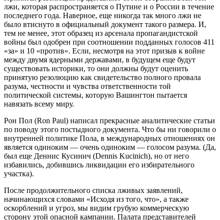
лжи, которая распространяется о Путине и о России в течение
последнего года. Наверное, еще никогда так много лжи не
было втиснуто в официальный документ такого размера. И,
тем не менее, этот образец из арсенала пропагандистской
войны был одобрен при соотношении подданных голосов 411
«за» и 10 «против». Если, несмотря на этот призыв к войне
между двумя ядерными державами, в будущем еще будут
существовать историки, то они должны будут оценить
принятую резолюцию как свидетельство полного провала
разума, честности и чувства ответственности той
политической системы, которую Вашингтон пытается
навязать всему миру.
Рон Пол (Ron Paul) написал прекрасные аналитические статьи
по поводу этого постыдного документа. Что бы ни говорили о
внутренней политике Пола, в международных отношениях он
является одиноким — очень одиноким — голосом разума. (Да,
был еще Деннис Кусинич (Dennis Kucinich), но от него
избавились, добившись ликвидации его избирательного
участка).
После продолжительного списка лживых заявлений,
начинающихся словами «Исходя из того, что», а также
оскорблений и угроз, мы видим грубую коммерческую
сторону этой опасной кампании. Палата представителей