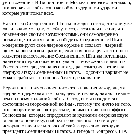
уничтожение». И Вашингтон, и Москва прекрасно понимали,
что «горячая» война означает обмен ядерными ударами,
которые уничтожат всех.
На этот раз Соединенные Штаты исходят из того, что они уже
«выиграли» холодную войну, и создается впечатление, что,
опьяненные своими возможностями, они самоуверенно
полагают, что могут вновь победить. Соединенные Штаты
модернизируют свое ядерное оружие и создают «ядерный
щит» на российской границе, единственной целью которого
является предоставление Соединенным Штатам потенциала
нанесения первого ядерного удара — возможности лишить
Россию всех средств нанесения удара возмездия в ответ на
ядерную атаку Соединенных Штатов. Подобный вариант не
может сработать, но он ослабляет сдерживание.
Вероятность прямого военного столкновения между двумя
ядерными державами сегодня, действительно, намного выше,
чем во время холодной войны. Сегодня мы находимся в
состоянии «замороженной войны», потому что ничто из того,
что говорят или делают русские, не имеет никакого эффекта.
Те неоконы, которые определяют за кулисами американскую
внешнюю политику, изобрели совершенно фиктивную
историю относительно российской «агрессии», которую
президент Соединенных Штатов, а теперь и Конгресс США