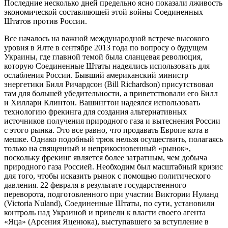
Последние несколько дней предельно ясно показали лживость
экономической составляющей этой войны Соединенных
Штатов против России.
Все началось на важной международной встрече высокого
уровня в Ялте в сентябре 2013 года по вопросу о будущем
Украины, где главной темой была сланцевая революция,
которую Соединенные Штаты надеялись использовать для
ослабления России. Бывший американский министр
энергетики Билл Ричардсон (Bill Richardson) присутствовал
там для большей убедительности, а приветствовали его Билл
и Хиллари Клинтон. Вашингтон надеялся использовать
технологию фрекинга для создания альтернативных
источников получения природного газа и вытеснения России
с этого рынка. Это все равно, что продавать Европе кота в
мешке. Однако подобный трюк нельзя осуществить, полагаясь
только на священный и неприкосновенный «рынок»,
поскольку фрекинг является более затратным, чем добыча
природного газа Россией. Необходим был масштабный кризис
для того, чтобы исказить рынок с помощью политического
давления. 22 февраля в результате государственного
переворота, подготовленного при участии Виктории Нуланд
(Victoria Nuland), Соединенные Штаты, по сути, установили
контроль над Украиной и привели к власти своего агента
«Яца» (Арсения Яценюка), выступавшего за вступление в