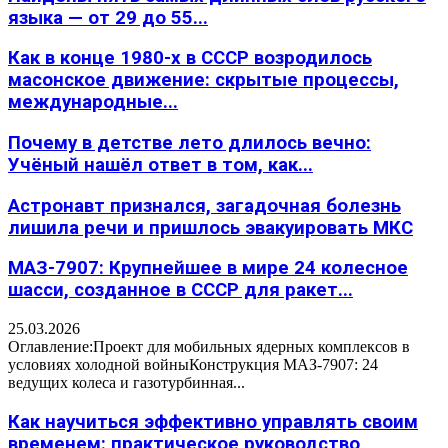
языка — от 29 до 55...
Как в конце 1980-х в СССР возродилось
масонское движение: скрытые процессы,
международные...
Почему в детстве лето длилось вечно:
Учёный нашёл ответ в том, как...
Астронавт признался, загадочная болезнь
лишила речи и пришлось эвакуировать МКС
МАЗ-7907: Крупнейшее в мире 24 колесное
шасси, созданное в СССР для ракет...
25.03.2026
Оглавление:Проект для мобильных ядерных комплексов в
условиях холодной войныКонструкция МАЗ-7907: 24
ведущих колеса и газотурбинная...
Как научиться эффективно управлять своим
временем: практическое руководство,