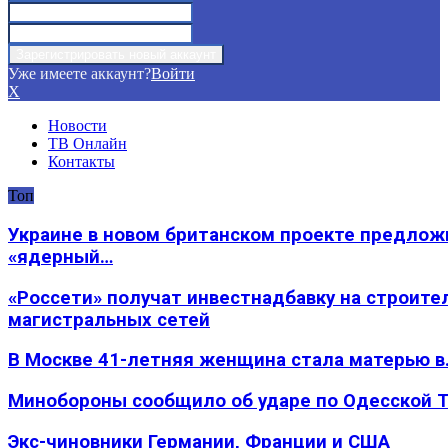
Уже имеете аккаунт?
Войти
X
Новости
ТВ Онлайн
Контакты
Топ
Украине в новом британском проекте предлож
«ядерный…
«Россети» получат инвестнадбавку на строите
магистральных сетей
В Москве 41-летняя женщина стала матерью в
Минобороны сообщило об ударе по Одесской 
Экс-чиновники Германии, Франции и США