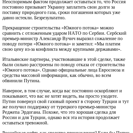
Неоспоримым фактом продолжает оставаться то, что Россия
постоянно призывает Украину заплатить свои долги за
поставку природного газа, сроки погашения которых уже
давно истекли. Безрезультатно.
Прекращение строительства «Южного потока» можно
сравнить с отложенным ударом НАТО по Сербии. Сербский
премьер-министр Александр Вучич выразил сожаление по
поводу потери «Южного потока» и заметил: «Мы платим
свою цену из-за конфликта между крупными державами».
Итальянские партнеры, участвовавшие в этой сделке, также
были сильно расстроены по поводу отказа от строительства
«Южного потока». Однако официальные лица Евросоюза и
средства массовой информации, как обычно, во всем
обвинили Путина.
Наверное, в том случае, когда вас постоянно оскорбляют и
показывают, что вас не хотят видеть, вы просто уходите.
Путин повернул свой газовый проект в сторону Турции и тут
же получил поддержку от турецкого премьер-министра
Реджепа Эрдогана. Похоже, что это хорошая сделка для
России и для Турции, однако вся эта история продолжает
оставаться тревожной.
Российская нефть как средство принуждения? Если бы Путин