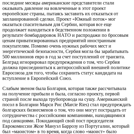
последние месяцы американские представители стали
оказывать давление на вовлеченные в этот проект
европейские страны, пытаясь заставить их отказаться от
запланированной сделки. Проект «Южный поток» мог
оказаться спасительным для Сербии, которая все еще
продолжает находиться в бедственном положении в
результате бомбардировок НАТО и распродажи по бросовым
ценам приватизированных предприятий иностранным
покупателям. Помимо очень нужных рабочих мест и
энергетической безопасности, Сербия могла бы зарабатывать
500 миллионов евро в год за счет поступлений от транзита.
Белград игнорировал предупреждения о том, что Сербия
должна присоединиться к антироссийской внешней политике
Евросоюза для того, чтобы сохранить статус кандидата на
вступление в Европейский Союз.
Слабым звеном была Болгария, которая также рассчитывала
на получение прибыли и была, согласно проекту, первой
страной после выхода трубопровода на сушу. Американский
посол в Болгарии Марси Рис (Marcie Ries) стал предупреждать
болгарских бизнесменов о том, что они могут пострадать от
сотрудничества с российскими компаниями, находящимися
под санкциями. Покидающий свой пост председателя
Еврокомиссии Жозе Мануэл Баррозу из Португалии, который
был «маоистом» в то время, когда слово «маоист» было