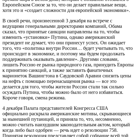
Европейском Союзе за то, что он делает правильные вещи,
хотя это и «создает сложности для европейской экономики».
В своей речи, произнесенной 3 декабря на встрече с
ведущими генеральными директорами компаний, Обама
сказал, что принятые санкции направлены на то, чтобы
изменить «установки» Путина, однако американский
президент не думает, что они принесут успех. Он ожидает
того, что «политика внутри России… будет учитывать то, что
происходит в экономике, и поэтому мы будем продолжать
поддерживать оказывать давление». Другими словами,
лишить Россию ее рынка природного газа, принудить Европы
к принятию санкций, а также заставить фанатичных
марионеток Вашингтона в Саудовской Аравии снизить цены
на нефть с помощью перенасыщения рынка — все это
делается для того, чтобы жители России стали так сильно
осуждать Путина, чтобы можно было от него избавиться.
Короче говоря, смена режима.
4 декабря Палата представителей Конгресса США
официально раскрыла американские мотивы, скрывающиеся
за нынешней путаницей, и приняла то, что, несомненно,
можно считать наихудшим законодательным актом, который
когда либо был одобрен — речь идет о резолюции 758.
Принятая резолюция представляет собой собрание всей той