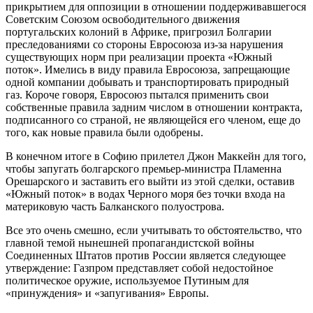
прикрытием для оппозиции в отношении поддерживавшегося
Советским Союзом освободительного движения
португальских колоний в Африке, пригрозил Болгарии
преследованиями со стороны Евросоюза из-за нарушения
существующих норм при реализации проекта «Южный
поток». Имелись в виду правила Евросоюза, запрещающие
одной компании добывать и транспортировать природный
газ. Короче говоря, Евросоюз пытался применить свои
собственные правила задним числом в отношении контракта,
подписанного со страной, не являющейся его членом, еще до
того, как новые правила были одобрены.
В конечном итоге в Софию прилетел Джон Маккейн для того,
чтобы запугать болгарского премьер-министра Пламенна
Орешарского и заставить его выйти из этой сделки, оставив
«Южный поток» в водах Черного моря без точки входа на
материковую часть Балканского полуострова.
Все это очень смешно, если учитывать то обстоятельство, что
главной темой нынешней пропагандистской войны
Соединенных Штатов против России является следующее
утверждение: Газпром представляет собой недостойное
политическое оружие, используемое Путиным для
«принуждения» и «запугивания» Европы.