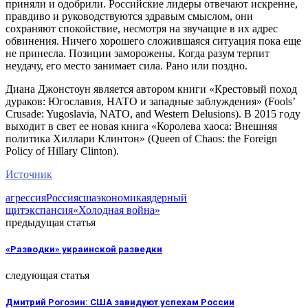
приняли и одобрили. Российские лидеры отвечают искренне,
правдиво и руководствуются здравым смыслом, они
сохраняют спокойствие, несмотря на звучащие в их адрес
обвинения. Ничего хорошего сложившаяся ситуация пока еще
не принесла. Позиции заморожены. Когда разум терпит
неудачу, его место занимает сила. Рано или поздно.
Диана Джонстоун является автором книги «Крестовый поход
дураков: Югославия, НАТО и западные заблуждения» (Fools’
Crusade: Yugoslavia, NATO, and Western Delusions). В 2015 году
выходит в свет ее новая книга «Королева хаоса: Внешняя
политика Хиллари Клинтон» (Queen of Chaos: the Foreign
Policy of Hillary Clinton).
Источник
агрессия
Россия
сша
экономика
ядерный
щит
экспансия
«Холодная война»
предыдущая статья
«Разводки» украинской разведки
следующая статья
Дмитрий Рогозин: США завидуют успехам России