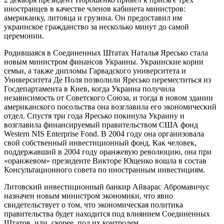
иностранцев в качестве членов кабинета министров:
американку, литовца и грузина. Он предоставил им
украинское гражданство за несколько минут до самой
церемонии.
Родившаяся в Соединенных Штатах Наталья Яресько стала
новым министром финансов Украины. Украинские корни
семьи, а также дипломы Гарвадского университета и
Университета Де Поля позволили Яресько переместиться из
Госдепартамента в Киев, когда Украина получила
независимость от Советского Союза, и тогда в новом здании
американского посольства она возглавила его экономический
отдел. Спустя три года Яресько покинула Украину и
возглавила финансируемый правительством США фонд
Western NIS Enterprise Fond. В 2004 году она организовала
свой собственный инвестиционный фонд. Как человек,
поддержавший в 2004 году оранжевую революцию, она при
«оранжевом» президенте Викторе Ющенко вошла в состав
Консультационного совета по иностранным инвестициям.
Литовский инвестиционный банкир Айварас Абромавичус
назначен новым министром экономики, что явно
свидетельствует о том, что экономическая политика
правительства будет находится под влиянием Соединенных
Штатов, или, скорее, под их контролем.