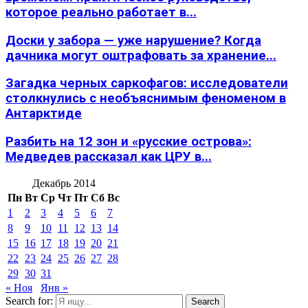
которое реально работает в...
Доски у забора — уже нарушение? Когда
дачника могут оштрафовать за хранение...
Загадка черных саркофагов: исследователи
столкнулись с необъяснимым феноменом в
Антарктиде
Разбить на 12 зон и «русские острова»:
Медведев рассказал как ЦРУ в...
Декабрь 2014
Пн
Вт
Ср
Чт
Пт
Сб
Вс
1
2
3
4
5
6
7
8
9
10
11
12
13
14
15
16
17
18
19
20
21
22
23
24
25
26
27
28
29
30
31
« Ноя
Янв »
Search for:
Search