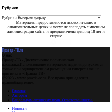
Рубрики
Рубрики
Материалы предоставляются исключительно в
ознакомительных целях и могут не совпадать с мнением
администрации сайта, и предназначены для лиц 18 лет и
старше
Правда-ТВ.ru
О нас
Правда-ТВ - Дискуссионно политическая
площадка.Использование материалов издания допускается
только при одновременном размещении гиперссылки на
оригинал в «Правда-ТВ»
@2023 - www.pravda-tv.ru. Все права принадлежат
правообладателям.
Главная
Авторам
Владельцам авторских прав. Ответственности.
Новости