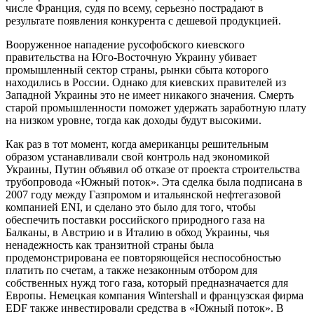
числе Франция, судя по всему, серьезно пострадают в
результате появления конкурента с дешевой продукцией.
Вооруженное нападение русофобского киевского
правительства на Юго-Восточную Украину убивает
промышленный сектор страны, рынки сбыта которого
находились в России. Однако для киевских правителей из
Западной Украины это не имеет никакого значения. Смерть
старой промышленности поможет удержать заработную плату
на низком уровне, тогда как доходы будут высокими.
Как раз в тот момент, когда американцы решительным
образом устанавливали свой контроль над экономикой
Украины, Путин объявил об отказе от проекта строительства
трубопровода «Южный поток». Эта сделка была подписана в
2007 году между Газпромом и итальянской нефтегазовой
компанией ENI, и сделано это было для того, чтобы
обеспечить поставки российского природного газа на
Балканы, в Австрию и в Италию в обход Украины, чья
ненадежность как транзитной страны была
продемонстрирована ее повторяющейся неспособностью
платить по счетам, а также незаконным отбором для
собственных нужд того газа, который предназначается для
Европы. Немецкая компания Wintershall и французская фирма
EDF также инвестировали средства в «Южный поток». В