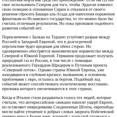
смог использовать Газпром для того, чтобы Эрдоган изменил
свою позицию в отношении Сирии и отказался от своего
решения сбросить Башара аль-Асада для нанесения поражения
фанатикам из Исламского государства, то это можно было бы
считать отличным результатом. Но пока признаков подобного
развития событий нет.
Переключение с Балкан на Турцию углубляет разрыв между
Россией и Западной Европой, что в долгосрочной
перспективе будет вредным для обеих сторон. Но
одновременно обостряется экономическое неравенство между
Северной и Южной Европой. Германия продолжает получать
природный газ из России, в том числе с помощью
реализованного Герхардом Шредером и Путиным проекта
«Северный поток». Однако страны Южной Европы, уже
находящиеся в глубоком кризисе, вызванном, в основном,
проблемами с евро, остались за бортом. Подобный ход
событий может способствовать политическому восстанию,
признаки которого увеличиваются в этих странах.
Когда в Италии стали раздаваться голоса тех людей, которые
считали, что антироссийские санкции наносят ущерб Европе,
но оставляют невредимыми Соединенные Штаты, европейцы
могли найти утешение в добрых словах лауреата Нобелевской
премии мира в Белом доме, который с похвалой отозвался о