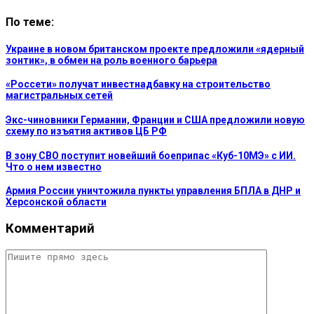
По теме:
Украине в новом британском проекте предложили «ядерный
зонтик», в обмен на роль военного барьера
«Россети» получат инвестнадбавку на строительство
магистральных сетей
Экс-чиновники Германии, Франции и США предложили новую
схему по изъятия активов ЦБ РФ
В зону СВО поступит новейший боеприпас «Куб-10МЭ» с ИИ.
Что о нем известно
Армия России уничтожила пункты управления БПЛА в ДНР и
Херсонской области
Комментарий