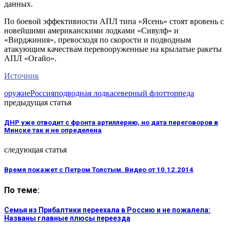
данных.
По боевой эффективности АПЛ типа «Ясень» стоят вровень с
новейшими американскими лодками «Сивулф» и
«Вирджиния», превосходя по скорости и подводным
атакующим качествам перевооруженные на крылатые ракеты
АПЛ «Огайо».
Источник
оружие
Россия
подводная лодка
северный флот
торпеда
предыдущая статья
ДНР уже отводит с фронта артиллерию, но дата переговоров в
Минске так и не определена
следующая статья
Время покажет с Петром Толстым. Видео от 10.12.2014
По теме:
Семья из Прибалтики переехала в Россию и не пожалела:
Названы главные плюсы переезда