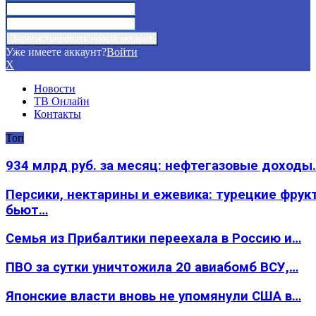
Уже имеете аккаунт?
Войти
X
Новости
ТВ Онлайн
Контакты
Топ
934 млрд руб. за месяц: нефтегазовые доходы
Персики, нектарины и ежевика: турецкие фрук
бьют…
Семья из Прибалтики переехала в Россию и…
ПВО за сутки уничтожила 20 авиабомб ВСУ,…
Японские власти вновь не упомянули США в…