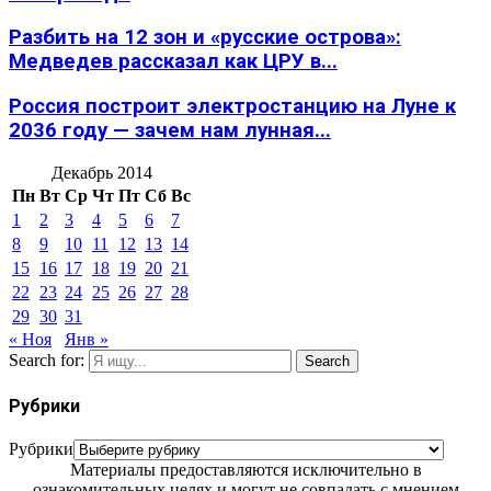
Разбить на 12 зон и «русские острова»:
Медведев рассказал как ЦРУ в...
Россия построит электростанцию на Луне к
2036 году — зачем нам лунная...
Декабрь 2014
Пн
Вт
Ср
Чт
Пт
Сб
Вс
1
2
3
4
5
6
7
8
9
10
11
12
13
14
15
16
17
18
19
20
21
22
23
24
25
26
27
28
29
30
31
« Ноя
Янв »
Search for:
Search
Рубрики
Рубрики
Материалы предоставляются исключительно в
ознакомительных целях и могут не совпадать с мнением