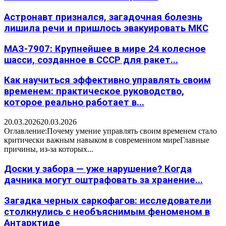
Астронавт признался, загадочная болезнь
лишила речи и пришлось эвакуировать МКС
МАЗ-7907: Крупнейшее в мире 24 колесное
шасси, созданное в СССР для ракет...
Как научиться эффективно управлять своим
временем: практическое руководство,
которое реально работает в...
20.03.2026
20.03.2026
Оглавление:Почему умение управлять своим временем стало
критически важным навыком в современном миреГлавные
причины, из-за которых...
Доски у забора — уже нарушение? Когда
дачника могут оштрафовать за хранение...
Загадка черных саркофагов: исследователи
столкнулись с необъяснимым феноменом в
Антарктиде