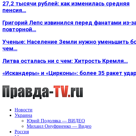
27,2 тысячи рублей: как изменилась средняя
пенсия…
Григорий Лепс извинился перед фанатами из-з
повторной…
Ученые: Население Земли нужно уменьшить б
чем…
Литва осталась ни с чем: Хитрость Кремля…
«Искандеры» и «Цирконы»: более 35 ракет уда
Новости
Украина
Юрий Подоляка — ВИДЕО
Михаил Онуфриенко — Видео
Россия