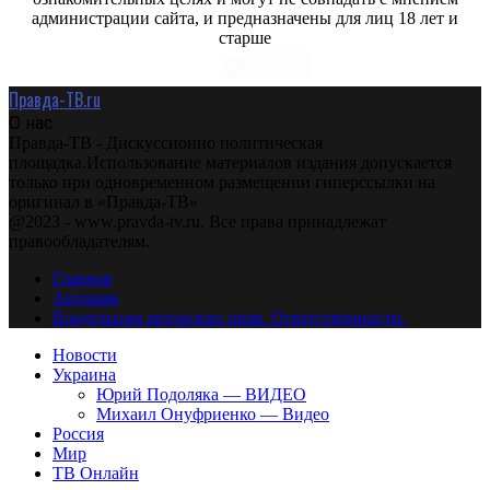
администрации сайта, и предназначены для лиц 18 лет и
старше
Правда-ТВ.ru
О нас
Правда-ТВ - Дискуссионно политическая
площадка.Использование материалов издания допускается
только при одновременном размещении гиперссылки на
оригинал в «Правда-ТВ»
@2023 - www.pravda-tv.ru. Все права принадлежат
правообладателям.
Главная
Авторам
Владельцам авторских прав. Ответственности.
Новости
Украина
Юрий Подоляка — ВИДЕО
Михаил Онуфриенко — Видео
Россия
Мир
ТВ Онлайн