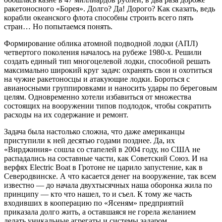
ракетоносного «Борея». Долго? Да! Дорого? Как сказать, ведь
корабли океанского флота способны строить всего пять
стран… Но попытаемся понять.
Формирование облика атомной подводной лодки (АПЛ)
четвертого поколения началось на рубеже 1980-х. Решили
создать единый тип многоцелевой лодки, способной решать
максимально широкий круг задач: охранять свои и охотиться
на чужие ракетоносцы и атакующие лодки. Бороться с
авианосными группировками и наносить удары по береговым
целям. Одновременно хотели избавиться от множества
состоящих на вооружении типов подлодок, чтобы сократить
расходы на их содержание и ремонт.
Задача была настолько сложна, что даже американцы
приступили к ней десятью годами позднее. Да, их
«Вирджиния» сошла со стапелей в 2004 году, но США не
распадались на составные части, как Советский Союз. И на
верфях Electric Boat в Гротоне не царило запустение, как в
Северодвинске. А что касается денег на вооружение, так всем
известно — до начала двухтысячных наша оборонка жила по
принципу — кто что нашел, то и съел. К тому же часть
входивших в кооперацию по «Ясеням» предприятий
приказала долго жить, а оставшаяся не горела желанием
делать уникальные агрегаты и системы задаром.