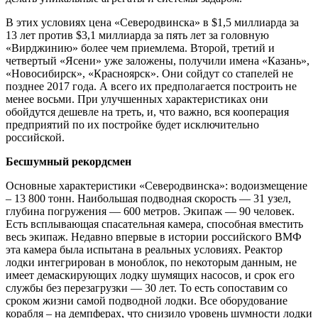
В этих условиях цена «Северодвинска» в $1,5 миллиарда за
13 лет против $3,1 миллиарда за пять лет за головную
«Вирджинию» более чем приемлема. Второй, третий и
четвертый «Ясени» уже заложены, получили имена «Казань»,
«Новосибирск», «Красноярск». Они сойдут со стапелей не
позднее 2017 года. А всего их предполагается построить не
менее восьми. При улучшенных характеристиках они
обойдутся дешевле на треть, и, что важно, вся кооперация
предприятий по их постройке будет исключительно
российской.
Бесшумный рекордсмен
Основные характеристики «Северодвинска»: водоизмещение
– 13 800 тонн. Наибольшая подводная скорость — 31 узел,
глубина погружения — 600 метров. Экипаж — 90 человек.
Есть всплывающая спасательная камера, способная вместить
весь экипаж. Недавно впервые в истории российского ВМФ
эта камера была испытана в реальных условиях. Реактор
лодки интегрирован в моноблок, по некоторым данным, не
имеет демаскирующих лодку шумящих насосов, и срок его
службы без перезагрузки — 30 лет. То есть сопоставим со
сроком жизни самой подводной лодки. Все оборудование
корабля – на демпферах, что снизило уровень шумности лодки