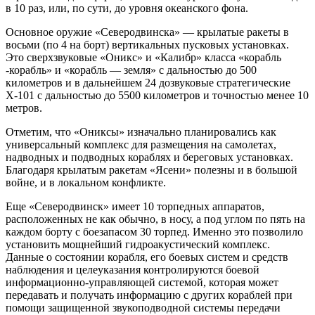
в 10 раз, или, по сути, до уровня океанского фона.
Основное оружие «Северодвинска» — крылатые ракеты в
восьми (по 4 на борт) вертикальных пусковых установках.
Это сверхзвуковые «Оникс» и «Калибр» класса «корабль
-корабль» и «корабль — земля» с дальностью до 500
километров и в дальнейшем 24 дозвуковые стратегические
Х-101 с дальностью до 5500 километров и точностью менее 10
метров.
Отметим, что «Ониксы» изначально планировались как
универсальный комплекс для размещения на самолетах,
надводных и подводных кораблях и береговых установках.
Благодаря крылатым ракетам «Ясени» полезны и в большой
войне, и в локальном конфликте.
Еще «Северодвинск» имеет 10 торпедных аппаратов,
расположенных не как обычно, в носу, а под углом по пять на
каждом борту с боезапасом 30 торпед. Именно это позволило
установить мощнейший гидроакустический комплекс.
Данные о состоянии корабля, его боевых систем и средств
наблюдения и целеуказания контролируются боевой
информационно-управляющей системой, которая может
передавать и получать информацию с других кораблей при
помощи защищенной звукоподводной системы передачи