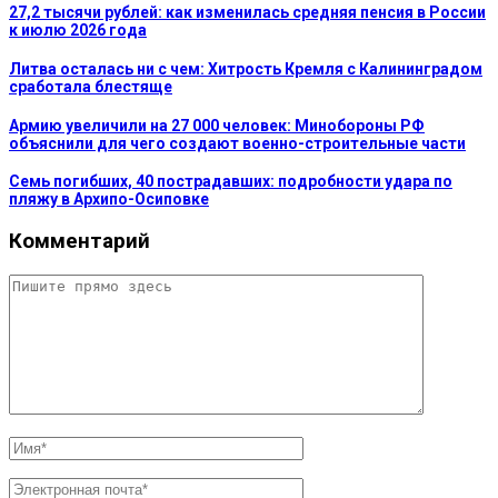
27,2 тысячи рублей: как изменилась средняя пенсия в России
к июлю 2026 года
Литва осталась ни с чем: Хитрость Кремля с Калининградом
сработала блестяще
Армию увеличили на 27 000 человек: Минобороны РФ
объяснили для чего создают военно-строительные части
Семь погибших, 40 пострадавших: подробности удара по
пляжу в Архипо-Осиповке
Комментарий