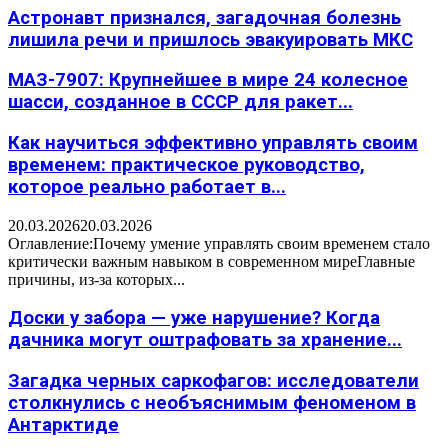
Астронавт признался, загадочная болезнь
лишила речи и пришлось эвакуировать МКС
МАЗ-7907: Крупнейшее в мире 24 колесное
шасси, созданное в СССР для ракет...
Как научиться эффективно управлять своим
временем: практическое руководство,
которое реально работает в...
20.03.2026
20.03.2026
Оглавление:Почему умение управлять своим временем стало
критически важным навыком в современном миреГлавные
причины, из-за которых...
Доски у забора — уже нарушение? Когда
дачника могут оштрафовать за хранение...
Загадка черных саркофагов: исследователи
столкнулись с необъяснимым феноменом в
Антарктиде