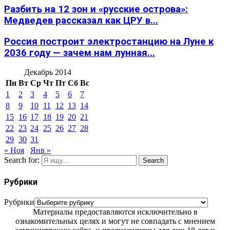
Разбить на 12 зон и «русские острова»:
Медведев рассказал как ЦРУ в...
Россия построит электростанцию на Луне к
2036 году — зачем нам лунная...
Декабрь 2014
Пн
Вт
Ср
Чт
Пт
Сб
Вс
1
2
3
4
5
6
7
8
9
10
11
12
13
14
15
16
17
18
19
20
21
22
23
24
25
26
27
28
29
30
31
« Ноя
Янв »
Search for:
Search
Рубрики
Рубрики
Материалы предоставляются исключительно в
ознакомительных целях и могут не совпадать с мнением