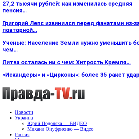
27,2 тысячи рублей: как изменилась средняя
пенсия…
Григорий Лепс извинился перед фанатами из-з
повторной…
Ученые: Население Земли нужно уменьшить б
чем…
Литва осталась ни с чем: Хитрость Кремля…
«Искандеры» и «Цирконы»: более 35 ракет уда
Новости
Украина
Юрий Подоляка — ВИДЕО
Михаил Онуфриенко — Видео
Россия