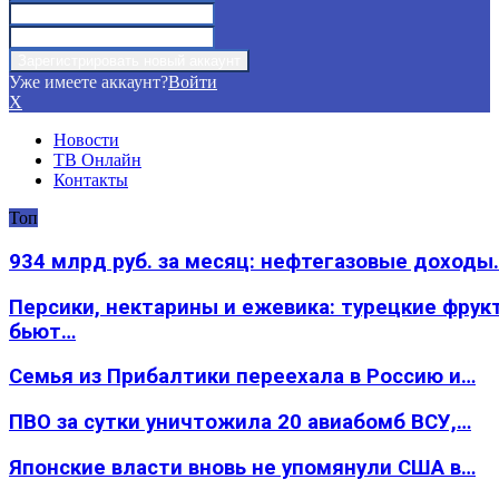
Уже имеете аккаунт?
Войти
X
Новости
ТВ Онлайн
Контакты
Топ
934 млрд руб. за месяц: нефтегазовые доходы
Персики, нектарины и ежевика: турецкие фрук
бьют…
Семья из Прибалтики переехала в Россию и…
ПВО за сутки уничтожила 20 авиабомб ВСУ,…
Японские власти вновь не упомянули США в…