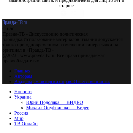
администрации сайта, и предназначены для лиц 18 лет и
старше
Правда-ТВ.ru
О нас
Правда-ТВ - Дискуссионно политическая
площадка.Использование материалов издания допускается
только при одновременном размещении гиперссылки на
оригинал в «Правда-ТВ»
@2023 - www.pravda-tv.ru. Все права принадлежат
правообладателям.
Главная
Авторам
Владельцам авторских прав. Ответственности.
Новости
Украина
Юрий Подоляка — ВИДЕО
Михаил Онуфриенко — Видео
Россия
Мир
ТВ Онлайн