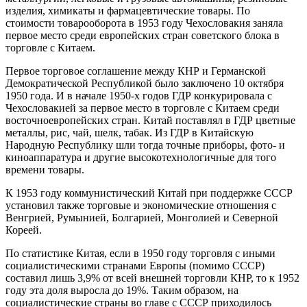
изделия, химикаты и фармацевтические товары. По
стоимости товарооборота в 1953 году Чехословакия заняла
первое место среди европейских стран советского блока в
торговле с Китаем.
Первое торговое соглашение между КНР и Германской
Демократической Республикой было заключено 10 октября
1950 года. И в начале 1950-х годов ГДР конкурировала с
Чехословакией за первое место в торговле с Китаем среди
восточноевропейских стран. Китай поставлял в ГДР цветные
металлы, рис, чай, шелк, табак. Из ГДР в Китайскую
Народную Республику шли тогда точные приборы, фото- и
киноаппаратура и другие высокотехнологичные для того
времени товары.
К 1953 году коммунистический Китай при поддержке СССР
установил также торговые и экономические отношения с
Венгрией, Румынией, Болгарией, Монголией и Северной
Кореей.
По статистике Китая, если в 1950 году торговля с иными
социалистическими странами Европы (помимо СССР)
составил лишь 3,9% от всей внешней торговли КНР, то к 1952
году эта доля выросла до 19%. Таким образом, на
социалистические страны во главе с СССР приходилось