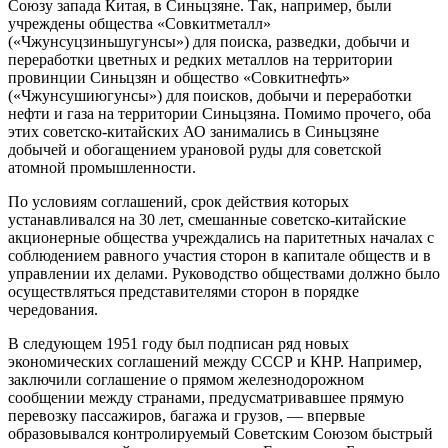
Союзу запада Китая, в Синьцзяне. Так, например, были
учреждены общества «Совкитметалл»
(«Чжунсуцзиньшугунсы») для поиска, разведки, добычи и
переработки цветных и редких металлов на территории
провинции Синьцзян и общество «Совкитнефть»
(«Чжунсушиюгунсы») для поисков, добычи и переработки
нефти и газа на территории Синьцзяна. Помимо прочего, оба
этих советско-китайских АО занимались в Синьцзяне
добычей и обогащением урановой руды для советской
атомной промышленности.
По условиям соглашений, срок действия которых
устанавливался на 30 лет, смешанные советско-китайские
акционерные общества учреждались на паритетных началах с
соблюдением равного участия сторон в капитале обществ и в
управлении их делами. Руководство обществами должно было
осуществляться представителями сторон в порядке
чередования.
В следующем 1951 году был подписан ряд новых
экономических соглашений между СССР и КНР. Например,
заключили соглашение о прямом железнодорожном
сообщении между странами, предусматривавшее прямую
перевозку пассажиров, багажа и грузов, — впервые
образовывался контролируемый Советским Союзом быстрый