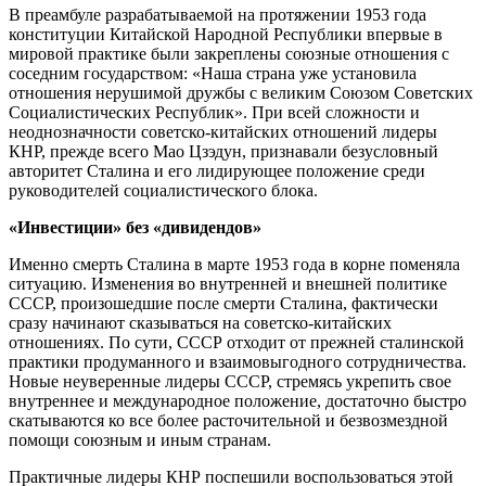
В преамбуле разрабатываемой на протяжении 1953 года
конституции Китайской Народной Республики впервые в
мировой практике были закреплены союзные отношения с
соседним государством: «Наша страна уже установила
отношения нерушимой дружбы с великим Союзом Советских
Социалистических Республик». При всей сложности и
неоднозначности советско-китайских отношений лидеры
КНР, прежде всего Мао Цзэдун, признавали безусловный
авторитет Сталина и его лидирующее положение среди
руководителей социалистического блока.
«Инвестиции» без «дивидендов»
Именно смерть Сталина в марте 1953 года в корне поменяла
ситуацию. Изменения во внутренней и внешней политике
СССР, произошедшие после смерти Сталина, фактически
сразу начинают сказываться на советско-китайских
отношениях. По сути, СССР отходит от прежней сталинской
практики продуманного и взаимовыгодного сотрудничества.
Новые неуверенные лидеры СССР, стремясь укрепить свое
внутреннее и международное положение, достаточно быстро
скатываются ко все более расточительной и безвозмездной
помощи союзным и иным странам.
Практичные лидеры КНР поспешили воспользоваться этой