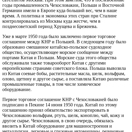
годы промышленность Чехословакии, Польши и Восточной
Германии имели в Европе куда больший вес, чем в наше
время. А политика и экономика этих стран при Сталине
контролировалась из Москвы куда жестче, чем в
позднесоветский период Хрущева и Брежнева.
Уже в марте 1950 года было заключено первое торговое
соглашение между КНР и Польшей. В следующем году было
образовано смешанное китайско-польское судоходное
общество, осуществляющее морское сообщение между
портами Китая и Польши. Морские суда этого общества
обслуживали также товарооборот Китая с другими
европейскими странами советского блока. Польша вывозила
из Китая соевые бобы, растительные масла, шелк, вольфрам,
олово, щетину и другое сырье, а поставляла Китаю различные
промышленные товары, в том числе химическое
оборудование.
Первое торговое соглашение КНР с Чехословакией было
подписано в Пекине 14 июня 1950 года. Китай по этому
соглашению принял обязательство экспортировать в
Чехословакию вольфрам, ртуть, шелк, коноплю, чай, кожу и
другое сырье. Чехословакия, в свою очередь, обязалась
ввозить в Китай оборудование для машиностроения и
металлургии, легковые и грузовые автомашины, резиновые