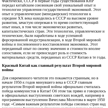
Фактически, СССР в первые годы существования КНР
передал китайским союзникам свой уникальный опыт и
технологии управления государственной экономикой. Этот
опыт и управленческие (менеджерские) технологии к
середине ХХ века находились в СССР на высоком уровне
развития, зачастую опережая в то время соответствующий
опыт иных, в том числе экономически развитых,
капиталистических стран. Эти технологии, управленческие и
технические, были наработаны в ходе успешной
форсированной индустриализации, в ходе Второй мировой
войны и послевоенного восстановления экономики. Этот
переданный опыт по своему значению и стоимости вполне
сопоставим, если не превосходит роль и стоимость
материальных средств, переданных из СССР Китаю в те годы.
Красный Китай как главный результат Второй мировой
войны
Для современного читателя это покажется странным, но в
начале 1950-х годов минувшего века в СССР главным
результатом Второй мировой войны официально считалась
победа коммунистов в Китае! Об этом так прямо и говорилось
в официальных выступлениях советских вождей, например в
программном выступлении Вячеслава Молотова в марте 1950
года: «Самым важным результатом победы союзных стран над