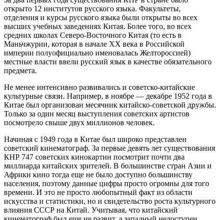
открыто 12 институтов русского языка. Факультеты,
отделения и курсы русского языка были открыты во всех
высших учебных заведениях Китая. Более того, во всех
средних школах Северо-Восточного Китая (то есть в
Маньчжурии, которая в начале ХХ века в Российской
империи полуофициально именовалась Желтороссией)
местные власти ввели русский язык в качестве обязательного
предмета.
Не менее интенсивно развивались и советско-китайские
культурные связи. Например, в ноябре — декабре 1952 года в
Китае был организован месячник китайско-советской дружбы.
Только за один месяц выступления советских артистов
посмотрело свыше двух миллионов человек.
Начиная с 1949 года в Китае был широко представлен
советский кинематограф. За первые девять лет существования
КНР 747 советских кинокартин посмотрит почти два
миллиарда китайских зрителей. В большинстве стран Азии и
Африки кино тогда еще не было доступно большинству
населения, поэтому данные цифры просто огромны для того
времени. И это не просто любопытный факт из области
искусства и статистики, но и свидетельство роста культурного
влияния СССР на Китай. Учитывая, что китайский
кинематограф был еще не развит, а западный недоступен,