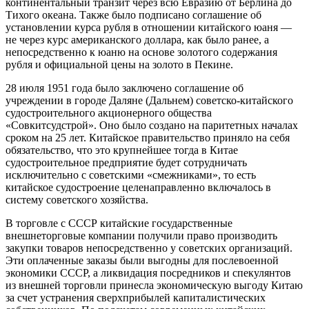
континентальный транзит через всю Евразию от Берлина до
Тихого океана. Также было подписано соглашение об
установлении курса рубля в отношении китайского юаня —
не через курс американского доллара, как было ранее, а
непосредственно к юаню на основе золотого содержания
рубля и официальной цены на золото в Пекине.
28 июля 1951 года было заключено соглашение об
учреждении в городе Даляне (Дальнем) советско-китайского
судостроительного акционерного общества
«Совкитсудстрой». Оно было создано на паритетных началах
сроком на 25 лет. Китайское правительство приняло на себя
обязательство, что это крупнейшее тогда в Китае
судостроительное предприятие будет сотрудничать
исключительно с советскими «смежниками», то есть
китайское судостроение целенаправленно включалось в
систему советского хозяйства.
В торговле с СССР китайские государственные
внешнеторговые компании получили право производить
закупки товаров непосредственно у советских организаций.
Эти оплаченные заказы были выгодны для послевоенной
экономики СССР, а ликвидация посредников и спекулянтов
из внешней торговли принесла экономическую выгоду Китаю
за счет устранения сверхприбылей капиталистических