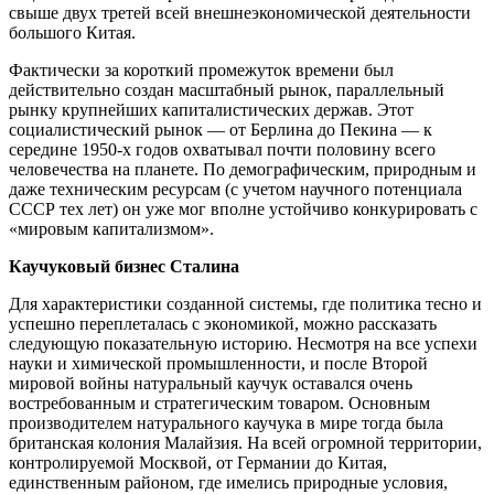
свыше двух третей всей внешнеэкономической деятельности
большого Китая.
Фактически за короткий промежуток времени был
действительно создан масштабный рынок, параллельный
рынку крупнейших капиталистических держав. Этот
социалистический рынок — от Берлина до Пекина — к
середине 1950-х годов охватывал почти половину всего
человечества на планете. По демографическим, природным и
даже техническим ресурсам (с учетом научного потенциала
СССР тех лет) он уже мог вполне устойчиво конкурировать с
«мировым капитализмом».
Каучуковый бизнес Сталина
Для характеристики созданной системы, где политика тесно и
успешно переплеталась с экономикой, можно рассказать
следующую показательную историю. Несмотря на все успехи
науки и химической промышленности, и после Второй
мировой войны натуральный каучук оставался очень
востребованным и стратегическим товаром. Основным
производителем натурального каучука в мире тогда была
британская колония Малайзия. На всей огромной территории,
контролируемой Москвой, от Германии до Китая,
единственным районом, где имелись природные условия,