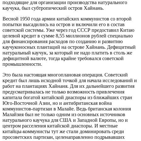
подходящие для организации производства натурального
каучука, был субтропический остров Хайнань.
Весной 1950 года армии китайских коммунистов со второй
попытки высадились на остров и включили его в состав
советской системы. Уже через год СССР предоставил Китаю
целевой кредит в сумме 8,55 миллионов рублей специально
для финансирования расходов по созданию и развитию
каучуконосных плантаций на острове Хайнань. Дефицитный
натуральный каучук, за который не надо платить в столь же
дефицитной валюте, тогда крайне требовался советской
промышленности.
Это была настоящая многоплановая операция. Советский
кредит был лишь исходной точкой для начала исследований и
работ на плантациях Хайнаня. Для их дальнейшего развития
предусматривалась не только возможность привлечения
капитала богатой китайской диаспоры из ближайших стран
Юго-Восточной Азии, но и антибританская война
коммунистов-партизан в Малайе. Ведь британская колония
Малайзия был не только одним из основных источников
натурального каучука для США и Западной Европы, но и
центром расселения китайской диаспоры. И местные
китайцы-коммунисты тут же стали доминировать среди
просоветских партизан, целенаправленно подрывавших