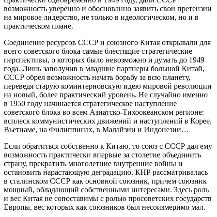
возможность уверенно и обоснованно заявить свои претензии
на мировое лидерство, не только в идеологическом, но и в
практическом плане.
Соединение ресурсов СССР и союзного Китая открывали для
всего советского блока самые блестящие стратегические
перспективы, о которых было невозможно и думать до 1949
года. Лишь заполучив в младшие партнеры большой Китай,
СССР обрел возможность начать борьбу за всю планету,
переведя старую коминтерновскую идею мировой революции
на новый, более практический уровень. Не случайно именно
в 1950 году начинается стратегическое наступление
советского блока во всем Азиатско-Тихоокеанском регионе:
всплеск коммунистических движений и наступлений в Корее,
Вьетнаме, на Филиппинах, в Малайзии и Индонезии…
Если обратиться собственно к Китаю, то союз с СССР дал ему
возможность практически впервые за столетие объединить
страну, прекратить многолетние внутренние войны и
остановить нарастающую деградацию. КНР рассматривалась
в сталинском СССР как основной союзник, причем союзник
мощный, обладающий собственными интересами. Здесь роль
и вес Китая не сопоставимы с ролью просоветских государств
Европы, вес которых как союзников был несоизмеримо мал.