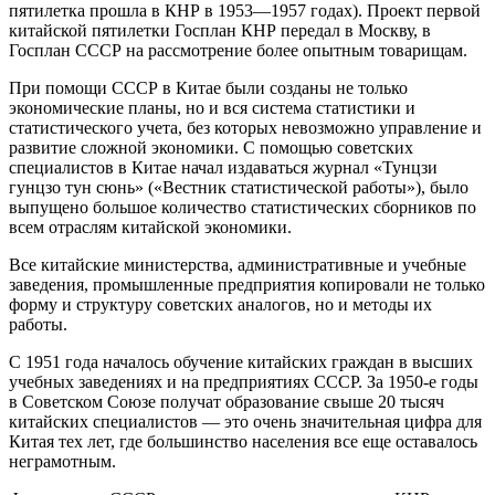
пятилетка прошла в КНР в 1953—1957 годах). Проект первой
китайской пятилетки Госплан КНР передал в Москву, в
Госплан СССР на рассмотрение более опытным товарищам.
При помощи СССР в Китае были созданы не только
экономические планы, но и вся система статистики и
статистического учета, без которых невозможно управление и
развитие сложной экономики. С помощью советских
специалистов в Китае начал издаваться журнал «Тунцзи
гунцзо тун сюнь» («Вестник статистической работы»), было
выпущено большое количество статистических сборников по
всем отраслям китайской экономики.
Все китайские министерства, административные и учебные
заведения, промышленные предприятия копировали не только
форму и структуру советских аналогов, но и методы их
работы.
С 1951 года началось обучение китайских граждан в высших
учебных заведениях и на предприятиях СССР. За 1950-е годы
в Советском Союзе получат образование свыше 20 тысяч
китайских специалистов — это очень значительная цифра для
Китая тех лет, где большинство населения все еще оставалось
неграмотным.