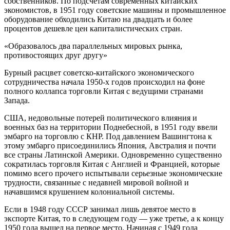
собственников. По подсчетам современных китайских
экономистов, в 1951 году советские машины и промышленное
оборудование обходились Китаю на двадцать и более
процентов дешевле цен капиталистических стран.
«Образовалось два параллельных мировых рынка,
противостоящих друг другу»
Бурный расцвет советско-китайского экономического
сотрудничества начала 1950-х годов происходил на фоне
полного коллапса торговли Китая с ведущими странами
Запада.
США, недовольные потерей политического влияния и
военных баз на территории Поднебесной, в 1951 году ввели
эмбарго на торговлю с КНР. Под давлением Вашингтона к
этому эмбарго присоединились Япония, Австралия и почти
все страны Латинской Америки. Одновременно существенно
сократилась торговля Китая с Англией и Францией, которые
помимо всего прочего испытывали серьезные экономические
трудности, связанные с недавней мировой войной и
начавшимся крушением колониальной системы.
Если в 1948 году СССР занимал лишь девятое место в
экспорте Китая, то в следующем году — уже третье, а к концу
1950 года вышел на первое место. Начиная с 1949 года