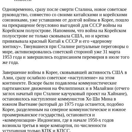
Одновременно, сразу после смерти Сталина, новое советское
руководство, совместно со своими китайскими и корейскими
союзниками, уже уставшими от долгой войны в Корее, пошло
на прекращение безусловно выгодной для СССР войны на
Корейском полуострове. Напомним, что война на Корейском
полуострове не только сковывала США, но и крепко
привязывала красный Китай к СССР и его «ядерному
зонтику». Тянувшиеся при Сталине ритуальные переговоры о
мире, активизировались советской стороной уже 31 марта
1953 года и завершились подписанием перемирия в июле того
же года.
Завершение войны в Корее, сковывавшей активность США в
Азии, сразу ослабило советское «наступление» на этом
континенте. Вскоре были подавлены коммунистические
партизанские движения на Филиппинах и в Малайзии (отчего
заглох начатый при Сталине каучуковый проект на Хайнане),
остановилось наступление коммунистов Хо Ши Мина в
южном Вьетнаме (который до 1975 года останется, подобно
Корее, разделенным на северное коммунистическое и южное
проамериканское государства), остановится и
«коммунизация» Индонезии, где в начале 1950-х годов
возникла третья в мире компартия, по численности
уступавшая только КПК и КПСС.