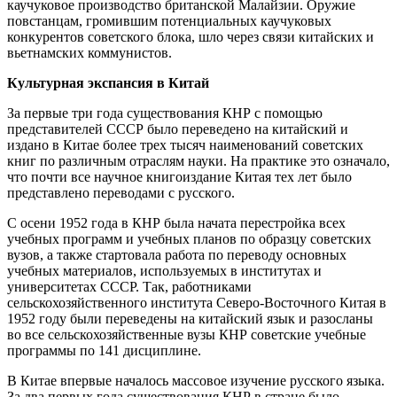
каучуковое производство британской Малайзии. Оружие
повстанцам, громившим потенциальных каучуковых
конкурентов советского блока, шло через связи китайских и
вьетнамских коммунистов.
Культурная экспансия в Китай
За первые три года существования КНР с помощью
представителей СССР было переведено на китайский и
издано в Китае более трех тысяч наименований советских
книг по различным отраслям науки. На практике это означало,
что почти все научное книгоиздание Китая тех лет было
представлено переводами с русского.
С осени 1952 года в КНР была начата перестройка всех
учебных программ и учебных планов по образцу советских
вузов, а также стартовала работа по переводу основных
учебных материалов, используемых в институтах и
университетах СССР. Так, работниками
сельскохозяйственного института Северо-Восточного Китая в
1952 году были переведены на китайский язык и разосланы
во все сельскохозяйственные вузы КНР советские учебные
программы по 141 дисциплине.
В Китае впервые началось массовое изучение русского языка.
За два первых года существования КНР в стране было