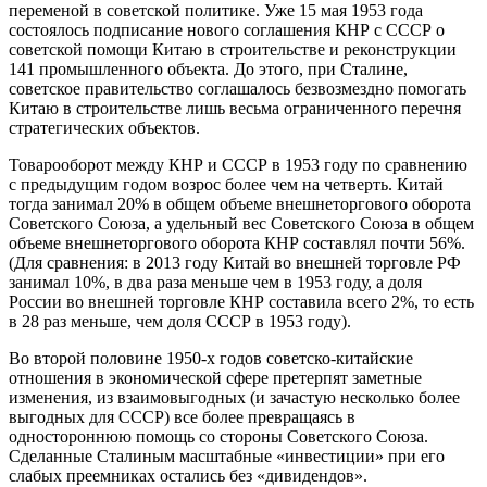
переменой в советской политике. Уже 15 мая 1953 года
состоялось подписание нового соглашения КНР с СССР о
советской помощи Китаю в строительстве и реконструкции
141 промышленного объекта. До этого, при Сталине,
советское правительство соглашалось безвозмездно помогать
Китаю в строительстве лишь весьма ограниченного перечня
стратегических объектов.
Товарооборот между КНР и СССР в 1953 году по сравнению
с предыдущим годом возрос более чем на четверть. Китай
тогда занимал 20% в общем объеме внешнеторгового оборота
Советского Союза, а удельный вес Советского Союза в общем
объеме внешнеторгового оборота КНР составлял почти 56%.
(Для сравнения: в 2013 году Китай во внешней торговле РФ
занимал 10%, в два раза меньше чем в 1953 году, а доля
России во внешней торговле КНР составила всего 2%, то есть
в 28 раз меньше, чем доля СССР в 1953 году).
Во второй половине 1950-х годов советско-китайские
отношения в экономической сфере претерпят заметные
изменения, из взаимовыгодных (и зачастую несколько более
выгодных для СССР) все более превращаясь в
одностороннюю помощь со стороны Советского Союза.
Сделанные Сталиным масштабные «инвестиции» при его
слабых преемниках остались без «дивидендов».