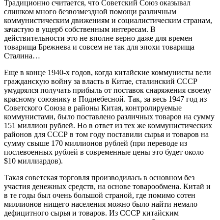
Традиционно считается, что Советский Союз оказывал
слишком много безвозмездной помощи различным
коммунистическим движениям и социалистическим странам,
зачастую в ущерб собственным интересам. В
действительности это не вполне верно даже для времен
товарища Брежнева и совсем не так для эпохи товарища
Сталина…
Еще в конце 1940-х годов, когда китайские коммунисты вели
гражданскую войну за власть в Китае, сталинский СССР
умудрялся получать прибыль от поставок снаряжения своему
красному союзнику в Поднебесной. Так, за весь 1947 год из
Советского Союза в районы Китая, контролируемые
коммунистами, было поставлено различных товаров на сумму
151 миллион рублей. Но в ответ из тех же коммунистических
районов для СССР в том году поставили сырья и товаров на
сумму свыше 170 миллионов рублей (при переводе из
послевоенных рублей в современные цены это будет около
$10 миллиардов).
Такая советская торговля производилась в основном без
участия денежных средств, на основе товарообмена. Китай и
в те годы был очень большой страной, где помимо сотен
миллионов нищего населения можно было найти немало
дефицитного сырья и товаров. Из СССР китайским