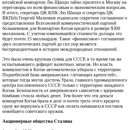
китайской компартии Лю Щаоци тайно прилетел в Москву на
переговоры по всем финансовым и экономическим вопросам.
В итоге, секретарь ЦК КПК Лю Шаоци и секретарь ЦК
ВКП(б) Георгий Маленков подписали секретное соглашение о
предоставлении Всесоюзной коммунистической партией
большевиков для Компартии Китая кредита в размере $300
миллионов. С учетом изменившейся стоимости доллара это
будет почти 15 миллиардов. Такое «финансовое» соглашение
двух политических партий до сих пор является
беспрецедентным в истории международных отношений.
Это была очень крупная сумма для СССР, в то время так же
испытывавшего дефицит валютных запасов. Но власть
коммунистов в Китае автоматически убирала с территории
Поднебесной базы американских «летающих крепостей»,
которые тогда могли достичь Урала, главного промышленного
центра послевоенного СССР, только с территории западного
Китая. Безопасность от американских самолетов с ядерными
бомбами стоила любых денег. Тем более что эти деньги
компартия Китая брала в долг и почти треть этого кредита
сразу же вернулась в СССР как оплата начавшихся поставок
новейшего советского оружия.
Акционерные общества Сталина