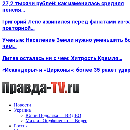
27,2 тысячи рублей: как изменилась средняя
пенсия…
Григорий Лепс извинился перед фанатами из-з
повторной…
Ученые: Население Земли нужно уменьшить б
чем…
Литва осталась ни с чем: Хитрость Кремля…
«Искандеры» и «Цирконы»: более 35 ракет уда
Новости
Украина
Юрий Подоляка — ВИДЕО
Михаил Онуфриенко — Видео
Россия