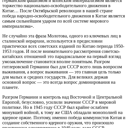
германским фашизмом и японским империализмом является
торжество национально-освободительного движения в
Китае… После Октябрьской революции в нашей стране
победа народно-освободительного движения в Китае является
самым сильнейшим ударом по всей системе мирового
империализма».
Не случайно эта фраза Молотова, одного из ключевых лиц в
сталинской иерархии, используется в предисловии
практически всех советских изданий по Китаю периода 1950-
1953 годов. И после внимательного рассмотрения советско-
китайских отношений это парадоксальное на первый взгляд
умозаключение становится вполне понятным. Разгром
гитлеровской Германии был для СССР всего лишь вопросом
выживания, а вопрос выживания — это главная цель только
для малых и средних государств. Для великих держав
основной вопрос — это всегда вопрос доминирования на
планете.
Разгром Германии и контроль над Восточной и Центральной
Европой, безусловно, усилили значение СССР в мировой
политике. Но в 1945 году СССР был крайне ослаблен
минувшей войной, к тому же США обладали монополией на
ядерное оржие. Поэтому, именно победа коммунистов Китая и
создание собственного ядерного оружия, что произошло
практически одновременно в 1949 году, дали СССР