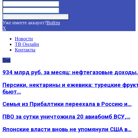
Уже имеете аккаунт?
Войти
X
Новости
ТВ Онлайн
Контакты
Топ
934 млрд руб. за месяц: нефтегазовые доходы
Персики, нектарины и ежевика: турецкие фрук
бьют…
Семья из Прибалтики переехала в Россию и…
ПВО за сутки уничтожила 20 авиабомб ВСУ,…
Японские власти вновь не упомянули США в…