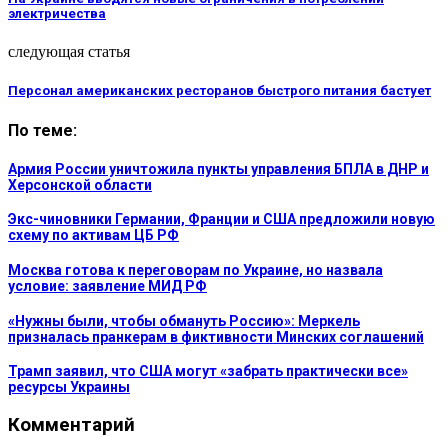
электричества
следующая статья
Персонал американских ресторанов быстрого питания бастует
По теме:
Армия России уничтожила пункты управления БПЛА в ДНР и
Херсонской области
Экс-чиновники Германии, Франции и США предложили новую
схему по активам ЦБ РФ
Москва готова к переговорам по Украине, но назвала
условие: заявление МИД РФ
«Нужны были, чтобы обмануть Россию»: Меркель
призналась пранкерам в фиктивности Минских соглашений
Трамп заявил, что США могут «забрать практически все»
ресурсы Украины
Комментарий