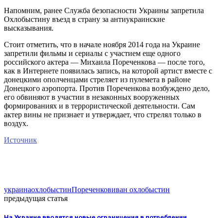
Напомним, ранее Служба безопасности Украины запретила
Охлобыстину въезд в страну за антиукраинские
высказывания.
Стоит отметить, что в начале ноября 2014 года на Украине
запретили фильмы и сериалы с участием еще одного
российского актера — Михаила Пореченкова — после того,
как в Интернете появилась запись, на которой артист вместе с
донецкими ополченцами стреляет из пулемета в районе
Донецкого аэропорта. Против Пореченкова возбуждено дело,
его обвиняют в участии в незаконных вооруженных
формированиях и в террористической деятельности. Сам
актер вины не признает и утверждает, что стрелял только в
воздух.
Источник
украина
охлобыстин
Пореченков
иван охлобыстин
предыдущая статья
На Украине вводятся новые ограничения в потреблении