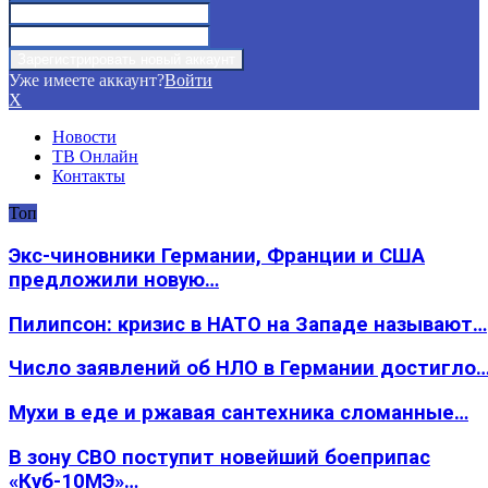
Уже имеете аккаунт?
Войти
X
Новости
ТВ Онлайн
Контакты
Топ
Экс-чиновники Германии, Франции и США
предложили новую…
Пилипсон: кризис в НАТО на Западе называют…
Число заявлений об НЛО в Германии достигло
Мухи в еде и ржавая сантехника сломанные…
В зону СВО поступит новейший боеприпас
«Куб-10МЭ»…