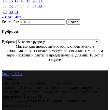
15
16
17
18
19
20
21
22
23
24
25
26
27
28
29
30
31
« Ноя
Янв »
Search for:
Search
Рубрики
Рубрики
Материалы предоставляются исключительно в
ознакомительных целях и могут не совпадать с мнением
администрации сайта, и предназначены для лиц 18 лет и
старше
Правда-ТВ.ru
О нас
Правда-ТВ - Дискуссионно политическая
площадка.Использование материалов издания допускается
только при одновременном размещении гиперссылки на
оригинал в «Правда-ТВ»
@2023 - www.pravda-tv.ru. Все права принадлежат
правообладателям.