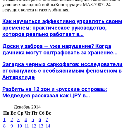
условиях холодной войныКонструкция МАЗ-7907: 24
ведущих колеса и газотурбинная...
Как научиться эффективно управлять своим
временем: практическое руководство,
которое реально работает в...
Доски у забора — уже нарушение? Когда
дачника могут оштрафовать за хранение...
Загадка черных саркофагов: исследователи
столкнулись с необъяснимым феноменом в
Антарктиде
Разбить на 12 зон и «русские острова»:
Медведев рассказал как ЦРУ в...
Декабрь 2014
Пн
Вт
Ср
Чт
Пт
Сб
Вс
1
2
3
4
5
6
7
8
9
10
11
12
13
14