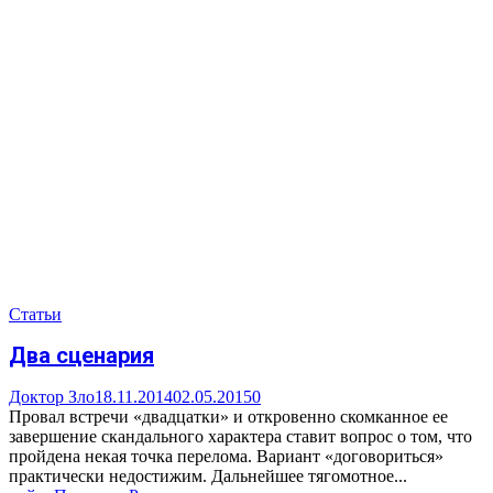
Статьи
Два сценария
Доктор Зло
18.11.2014
02.05.2015
0
Провал встречи «двадцатки» и откровенно скомканное ее
завершение скандального характера ставит вопрос о том, что
пройдена некая точка перелома. Вариант «договориться»
практически недостижим. Дальнейшее тягомотное...