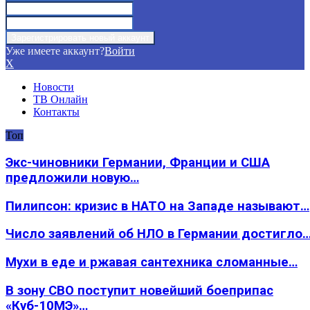
Уже имеете аккаунт?
Войти
X
Новости
ТВ Онлайн
Контакты
Топ
Экс-чиновники Германии, Франции и США
предложили новую…
Пилипсон: кризис в НАТО на Западе называют…
Число заявлений об НЛО в Германии достигло
Мухи в еде и ржавая сантехника сломанные…
В зону СВО поступит новейший боеприпас
«Куб-10МЭ»…