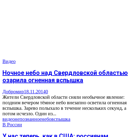
Видео
Ночное небо над Свердловской областью
озарила огненная вспышка
Добромир
18.11.2014
0
Жители Свердловской области сняли необычное явление:
поздним вечером тёмное небо внезапно осветила огненная
вспышка. Зарево полыхало в течение нескольких секунд, а
потом исчезло. Один из...
видео
непознанное
небо
вспышка
В России
У нас теперь, как в США: россиянам