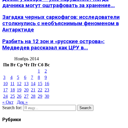
дачника могут оштрафовать за хранение...
Загадка черных саркофагов: исследователи
столкнулись с необъяснимым феноменом в
Антарктиде
Разбить на 12 зон и «русские острова»:
Медведев рассказал как ЦРУ в...
Ноябрь 2014
Пн
Вт
Ср
Чт
Пт
Сб
Вс
1
2
3
4
5
6
7
8
9
10
11
12
13
14
15
16
17
18
19
20
21
22
23
24
25
26
27
28
29
30
« Окт
Дек »
Search for:
Search
Рубрики