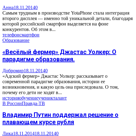
Анна
18.11.2014
0
Самым трудным в производстве YotaPhone стала интеграция
второго дисплея — именно той уникальной детали, благодаря
которой российский смартфон выделяется на фоне
конкурентов. Об этом в...
телефон
смартфон
Образование
«Весёлый фермер» Джастас Уолкер: О
парадигме образования.
Добромир
18.11.2014
0
«Адский фермер» Джастас Уолкер: рассказывает о
современной парадигме образования, истории ее
возникновения, и какую цель она приследовала. О том,
почему его дети не ходят в...
история
обучение
ученик
талант
В России
Правда-ТВ
Владимир Путин поддержал решение о
плавающем курсе рубля
Лика
18.11.2014
18.11.2014
0