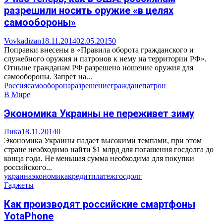
разрешили носить оружие «в целях
самообороны»
Vovkadizan
18.11.2014
02.05.2015
0
Поправки внесены в «Правила оборота гражданского и
служебного оружия и патронов к нему на территории РФ».
Отныне гражданам РФ разрешено ношение оружия для
самообороны. Запрет на...
Россия
самооборона
разрешение
граждане
патрон
В Мире
Экономика Украины не переживет зиму
Лика
18.11.2014
0
Экономика Украины падает высокими темпами, при этом
стране необходимо найти $1 млрд для погашения госдолга до
конца года. Не меньшая сумма необходима для покупки
российского...
украина
экономика
кредит
платеж
госдолг
Гаджеты
Как производят российские смартфоны
YotaPhone