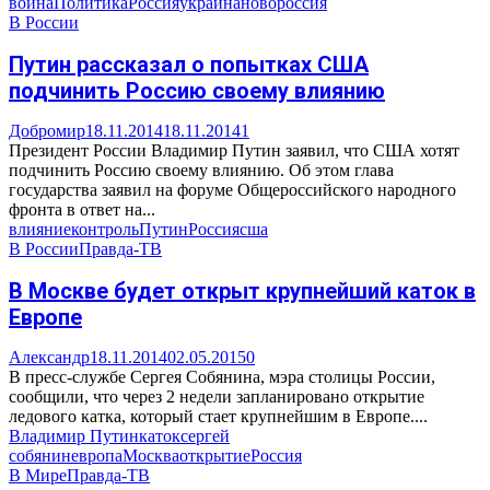
война
Политика
Россия
украина
новороссия
В России
Путин рассказал о попытках США
подчинить Россию своему влиянию
Добромир
18.11.2014
18.11.2014
1
Президент России Владимир Путин заявил, что США хотят
подчинить Россию своему влиянию. Об этом глава
государства заявил на форуме Общероссийского народного
фронта в ответ на...
влияние
контроль
Путин
Россия
сша
В России
Правда-ТВ
В Москве будет открыт крупнейший каток в
Европе
Александр
18.11.2014
02.05.2015
0
В пресс-службе Сергея Собянина, мэра столицы России,
сообщили, что через 2 недели запланировано открытие
ледового катка, который стает крупнейшим в Европе....
Владимир Путин
каток
сергей
собянин
европа
Москва
открытие
Россия
В Мире
Правда-ТВ