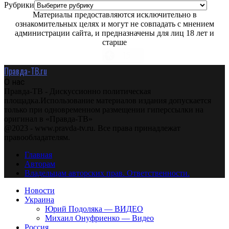
Рубрики
Материалы предоставляются исключительно в
ознакомительных целях и могут не совпадать с мнением
администрации сайта, и предназначены для лиц 18 лет и
старше
Правда-ТВ.ru
О нас
Правда-ТВ - Дискуссионно политическая
площадка.Использование материалов издания допускается
только при одновременном размещении гиперссылки на
оригинал в «Правда-ТВ»
@2023 - www.pravda-tv.ru. Все права принадлежат
правообладателям.
Главная
Авторам
Владельцам авторских прав. Ответственности.
Новости
Украина
Юрий Подоляка — ВИДЕО
Михаил Онуфриенко — Видео
Россия