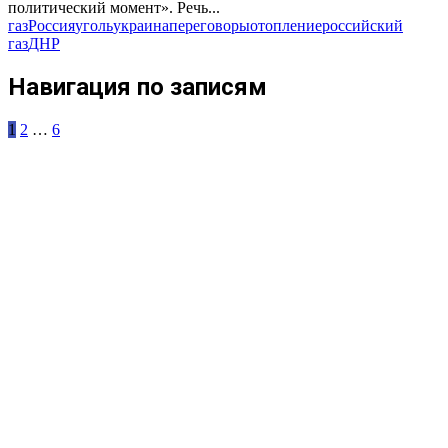
политический момент». Речь...
газ
Россия
уголь
украина
переговоры
отопление
российский
газ
ДНР
Навигация по записям
1
2
…
6