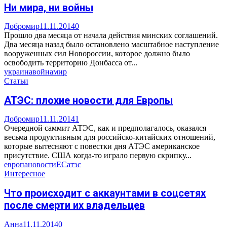
Ни мира, ни войны
Добромир
11.11.2014
0
Прошло два месяца от начала действия минских соглашений.
Два месяца назад было остановлено масштабное наступление
вооруженных сил Новороссии, которое должно было
освободить территорию Донбасса от...
украина
война
мир
Статьи
АТЭС: плохие новости для Европы
Добромир
11.11.2014
1
Очередной саммит АТЭС, как и предполагалось, оказался
весьма продуктивным для российско-китайских отношений,
которые вытесняют с повестки дня АТЭС американское
присутствие. США когда-то играло первую скрипку...
европа
новости
ЕС
атэс
Интересное
Что происходит с аккаунтами в соцсетях
после смерти их владельцев
Анна
11.11.2014
0