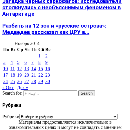
Загадка черных саркофагов: исследователи
столкнулись с необъяснимым феноменом в
Антарктиде
Разбить на 12 зон и «русские острова»:
Медведев рассказал как ЦРУ в...
Ноябрь 2014
Пн
Вт
Ср
Чт
Пт
Сб
Вс
1
2
3
4
5
6
7
8
9
10
11
12
13
14
15
16
17
18
19
20
21
22
23
24
25
26
27
28
29
30
« Окт
Дек »
Search for:
Search
Рубрики
Рубрики
Материалы предоставляются исключительно в
ознакомительных целях и могут не совпадать с мнением