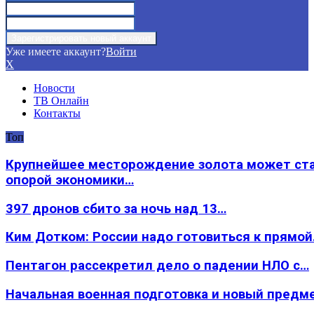
Уже имеете аккаунт?
Войти
X
Новости
ТВ Онлайн
Контакты
Топ
Крупнейшее месторождение золота может ст
опорой экономики…
397 дронов сбито за ночь над 13…
Ким Дотком: России надо готовиться к прямо
Пентагон рассекретил дело о падении НЛО с…
Начальная военная подготовка и новый предм