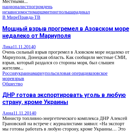
Местными...
националист
погром
день
независимости
марш
митинг
польша
радикал
В Мире
Правда-ТВ
Мощный взрыв прогремел в Азовском море
недалеко от Мариуполя
Лика
11.11.2014
0
Очень сильный взрыв прогремел в Азовском море недалеко от
Мариуполя, Донецкая область. Как сообщили местные СМИ,
взрыв, который раздался со стороны моря, был слышен
жителям...
Россия
украина
мариуполь
силовая операция
азовское
море
взрыв
Общество
ДНР готова экспортировать уголь в любую
страну, кроме Украины
Анна
11.11.2014
0
Министр топливно-энергетического комплекса ДНР Алексей
Грановский на встрече с журналистами заявил: «На экспорт
мы готовы работать в любую сторону, кроме Украины… Это