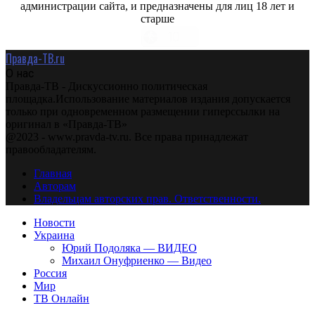
администрации сайта, и предназначены для лиц 18 лет и
старше
Правда-ТВ.ru
О нас
Правда-ТВ - Дискуссионно политическая
площадка.Использование материалов издания допускается
только при одновременном размещении гиперссылки на
оригинал в «Правда-ТВ»
@2023 - www.pravda-tv.ru. Все права принадлежат
правообладателям.
Главная
Авторам
Владельцам авторских прав. Ответственности.
Новости
Украина
Юрий Подоляка — ВИДЕО
Михаил Онуфриенко — Видео
Россия
Мир
ТВ Онлайн