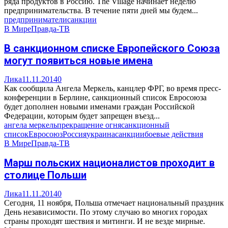
ряда продуктов в Россию. The Village начинает неделю
предпринимательства. В течение пяти дней мы будем...
предприниматели
санкции
В Мире
Правда-ТВ
В санкционном списке Европейского Союза
могут появиться новые имена
Лика
11.11.2014
0
Как сообщила Ангела Меркель, канцлер ФРГ, во время пресс-
конференции в Берлине, санкционный список Евросоюза
будет дополнен новыми именами граждан Российской
Федерации, которым будет запрещен въезд...
ангела меркель
прекращение огня
санкционный
список
Евросоюз
Россия
украина
санкции
боевые действия
В Мире
Правда-ТВ
Марш польских националистов проходит в
столице Польши
Лика
11.11.2014
0
Сегодня, 11 ноября, Польша отмечает национальный праздник
День независимости. По этому случаю во многих городах
страны проходят шествия и митинги. И не везде мирные.