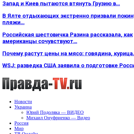
Запад и Киев пытаются втянуть Грузию в…
В Ялте отдыхающих экстренно призвали покин
пляжи…
Российская шестовичка Разина рассказала, как
американцы сочувствуют…
Почему растут цены на мясо: говядина, курица
WSJ: разведка США заявила о подготовке Росс
Новости
Украина
Юрий Подоляка — ВИДЕО
Михаил Онуфриенко — Видео
Россия
Мир
ТВ Онлайн