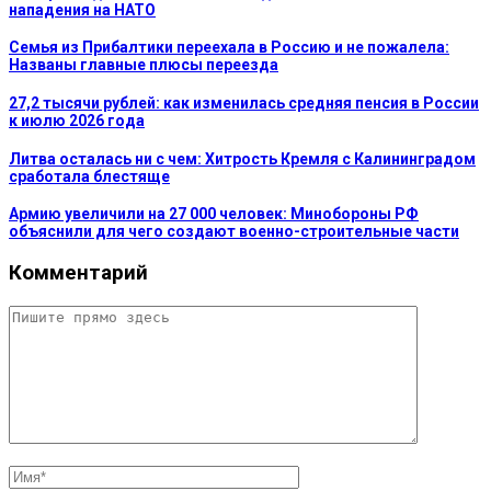
нападения на НАТО
Семья из Прибалтики переехала в Россию и не пожалела:
Названы главные плюсы переезда
27,2 тысячи рублей: как изменилась средняя пенсия в России
к июлю 2026 года
Литва осталась ни с чем: Хитрость Кремля с Калининградом
сработала блестяще
Армию увеличили на 27 000 человек: Минобороны РФ
объяснили для чего создают военно-строительные части
Комментарий