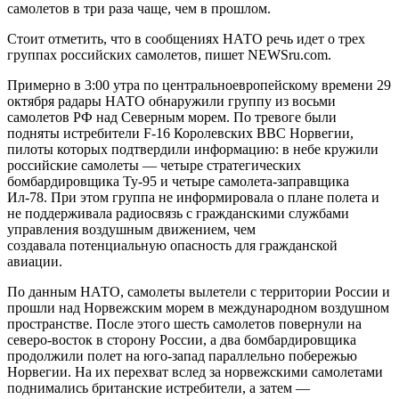
самолетов в три раза чаще, чем в прошлом.
Стоит отметить, что в сообщениях НАТО речь идет о трех
группах российских самолетов, пишет NEWSru.com.
Примерно в 3:00 утра по центральноевропейскому времени 29
октября радары НАТО обнаружили группу из восьми
самолетов РФ над Северным морем. По тревоге были
подняты истребители F-16 Королевских ВВС Норвегии,
пилоты которых подтвердили информацию: в небе кружили
российские самолеты — четыре стратегических
бомбардировщика Ту-95 и четыре самолета-заправщика
Ил-78. При этом группа не информировала о плане полета и
не поддерживала радиосвязь с гражданскими службами
управления воздушным движением, чем
создавала потенциальную опасность для гражданской
авиации.
По данным НАТО, самолеты вылетели с территории России и
прошли над Норвежским морем в международном воздушном
пространстве. После этого шесть самолетов повернули на
северо-восток в сторону России, а два бомбардировщика
продолжили полет на юго-запад параллельно побережью
Норвегии. На их перехват вслед за норвежскими самолетами
поднимались британские истребители, а затем —