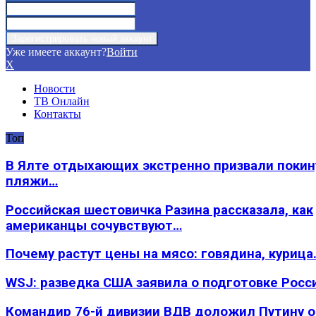
Уже имеете аккаунт?
Войти
X
Новости
ТВ Онлайн
Контакты
Топ
В Ялте отдыхающих экстренно призвали покин
пляжи…
Российская шестовичка Разина рассказала, как
американцы сочувствуют…
Почему растут цены на мясо: говядина, курица
WSJ: разведка США заявила о подготовке Росс
Командир 76-й дивизии ВДВ доложил Путину 