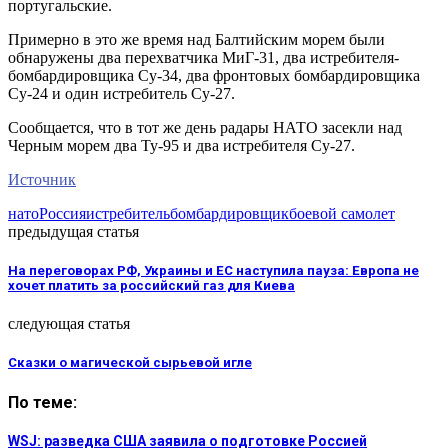
португальские.
Примерно в это же время над Балтийским морем были
обнаружены два перехватчика МиГ-31, два истребителя-
бомбардировщика Су-34, два фронтовых бомбардировщика
Су-24 и один истребитель Су-27.
Сообщается, что в тот же день радары НАТО засекли над
Черным морем два Ту-95 и два истребителя Су-27.
Источник
нато
Россия
истребитель
бомбардировщик
боевой самолет
предыдущая статья
На переговорах РФ, Украины и ЕС наступила пауза: Европа не
хочет платить за российский газ для Киева
следующая статья
Сказки о магической сырьевой игле
По теме:
WSJ: разведка США заявила о подготовке Россией