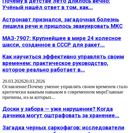
Почему в детстве лето длилось вечно:
Учёный нашёл ответ в том, как...
Астронавт признался, загадочная болезнь
лишила речи и пришлось эвакуировать МКС
МАЗ-7907: Крупнейшее в мире 24 колесное
шасси, созданное в СССР для ракет...
Как научиться эффективно управлять своим
временем: практическое руководство,
которое реально работает в...
20.03.2026
20.03.2026
Оглавление:Почему умение управлять своим временем стало
критически важным навыком в современном миреГлавные
причины, из-за которых...
Доски у забора — уже нарушение? Когда
дачника могут оштрафовать за хранение...
Загадка черных саркофагов: исследователи