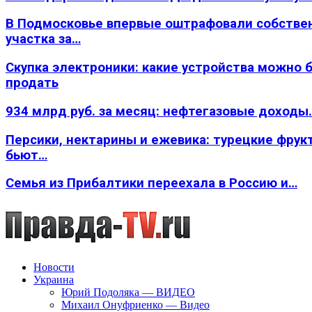
В Подмосковье впервые оштрафовали собстве
участка за…
Скупка электроники: какие устройства можно 
продать
934 млрд руб. за месяц: нефтегазовые доходы
Персики, нектарины и ежевика: турецкие фрук
бьют…
Семья из Прибалтики переехала в Россию и…
Новости
Украина
Юрий Подоляка — ВИДЕО
Михаил Онуфриенко — Видео