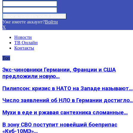
Уже имеете аккаунт?
Войти
X
Новости
ТВ Онлайн
Контакты
Топ
Экс-чиновники Германии, Франции и США
предложили новую…
Пилипсон: кризис в НАТО на Западе называют…
Число заявлений об НЛО в Германии достигло
Мухи в еде и ржавая сантехника сломанные…
В зону СВО поступит новейший боеприпас
«Куб-10МЭ»…