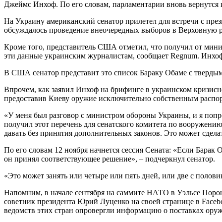
Джеймс Инхоф. По его словам, парламентарии вновь вернутся к
На Украину американский сенатор прилетел для встречи с пре
обсуждалось проведение внеочередных выборов в Верховную ра
Кроме того, представитель США отметил, что получил от минис
эти данные украинским журналистам, сообщает Regnum. Инхоф
В США сенатор представит это список Бараку Обаме с твердым
Впрочем, как заявил Инхоф на брифинге в украинском кризисн
предоставив Киеву оружие исключительно собственным распо
«У меня был разговор с министром обороны Украины, и я попр
получил этот перечень для сенатского комитета по вооружению
давать без принятия дополнительных законов. Это может сдела
По его словам 12 ноября начнется сессия Сената: «Если Барак 
он принял соответствующее решение», – подчеркнул сенатор.
«Это может занять или четыре или пять дней, или две с полови
Напомним, в начале сентября на саммите НАТО в Уэльсе Порош
советник президента Юрий Луценко на своей странице в Face
ведомств этих стран опровергли информацию о поставках оруж