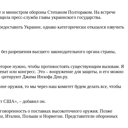
ле и министром обороны Степаном Полтораком. На встрече
щила пресс-служба главы украинского государства.
едоставить Украине, однако категорически отказался озвучить
без разрешения высшего законодательного органа страны,
которое нужно, чтобы противостоять существующим вызовам. Я
енат или конгресс. Это – вооружение для защиты, и его можно
, – цитируют Джима Инхофа Дни.ру.
не оружия, то мы через наш комитет будем делать все, чтобы
нт США», – добавил он.
оговоренность о поставках высокоточного оружия. Позже
ции, Италии, Польши и Норвегии. Представители оборонных