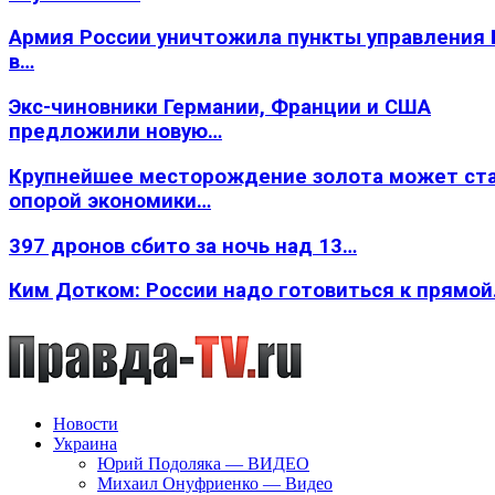
Армия России уничтожила пункты управления
в…
Экс-чиновники Германии, Франции и США
предложили новую…
Крупнейшее месторождение золота может ст
опорой экономики…
397 дронов сбито за ночь над 13…
Ким Дотком: России надо готовиться к прямо
Новости
Украина
Юрий Подоляка — ВИДЕО
Михаил Онуфриенко — Видео