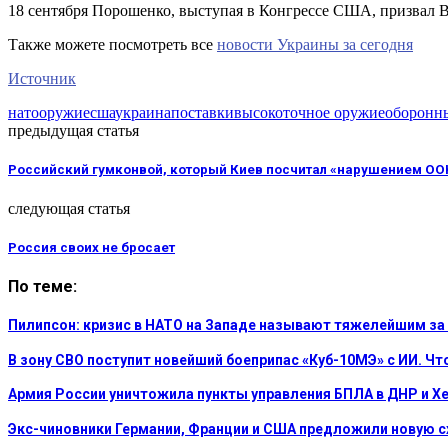
18 сентября Порошенко, выступая в Конгрессе США, призвал В
Также можете посмотреть все
новости Украины за сегодня
Источник
нато
оружие
сша
украина
поставки
высокоточное оружие
оборонн
предыдущая статья
Российский гумконвой, который Киев посчитал «нарушением ОО
следующая статья
Россия своих не бросает
По теме:
Пилипсон: кризис в НАТО на Западе называют тяжелейшим за
В зону СВО поступит новейший боеприпас «Куб-10МЭ» с ИИ. Чт
Армия России уничтожила пункты управления БПЛА в ДНР и Х
Экс-чиновники Германии, Франции и США предложили новую с