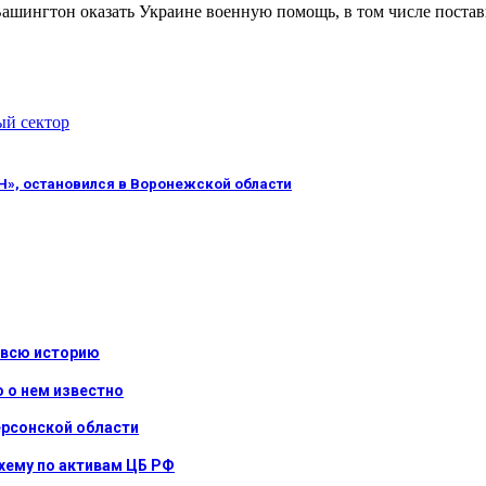
ашингтон оказать Украине военную помощь, в том числе постав
ый сектор
Н», остановился в Воронежской области
 всю историю
о о нем известно
ерсонской области
хему по активам ЦБ РФ