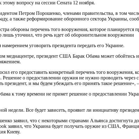
 этому вопросу на сессии Сената 12 ноября.
зидентом Петром Порошенко, членами правительства, в том чис
ду, а также реформирование оборонного сектора Украины, сооб
тра обороны перечень того вооружения, которое планируется пр
 лишь уточнил, что речь идет об оборонительном вооружении
 намерением уговорить президента передать его Украине.
ом медиацентре, президент США Барак Обама может обойтись и 
ряжением.
осил его предоставить конкретный перечень того вооружения, 
. Решение о предоставлении оружия не нужно проводить через с
ть президент, и мы будем убеждать его принять такое решение»
Обама к тому времени не примет решение о предоставлении Украи
ной недели. Все будет зависеть, проявит ли инициативу президе
енко заявил, что с некоторыми странами Альянса достигнута д
book заявил, что Украина будет получать оружие из США, Фран
ия Киеву.