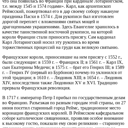
что она появилась во Франции при кардинале Лотарингском,
т.е. между 1545 и 1574 годами». Карл, как архиепископ
Реймсский, пожертвовал его в дар своему собору накануне
праздника Пасхи в 1574 г. Для рукописи был изготовлен
дорогой переплет с вложениями святых мощей и
драгоценными украшениями. Здесь Евангелие хранилось в
качестве таинственной восточной рукописи, на которой
короли Франции стали приносить присягу. Сам кардинал
Карл Лотарингский носил эту рукопись во время
торжественных процессий на груди как великую святыню.
Французские короли, приносившие на нем присягу с 1552 г.,
были следующие: в 1559 г. – Франциск II; в 1561 г. – Карл IX,
сын Екатерины Медичи; в 1575 г. – брат его Генрих III; в 1589
г. – Генрих IV (первый из Бурбонов) почему-то уклонился от
этой традиции; в 1610 г. – Людовик XIII; в 1654 г. – Людовик
XIV, впоследствии также Людовики XV и XVI. Традицию
прервала Французская революция.
В 1717 г. император Петр I прибыл по государственным делам
во Францию. Разъезжая по разным городам этой страны, он 27
июня посетил старинный город Реймс, традиционное место
коронации французских королей. В Реймсском кафедральном
соборе католические священники, проявляя особое внимание
к высокому гостю, показали ему свою реликвию – старинную