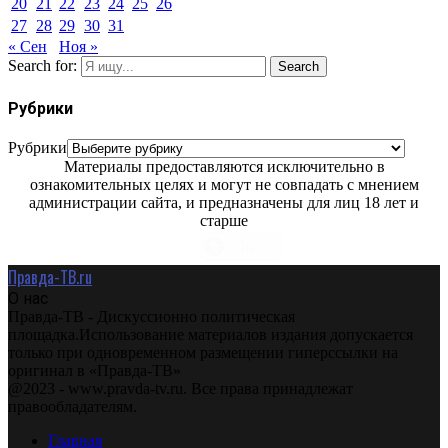
20
21
22
23
24
25
26
27
28
29
30
31
« Сен
Ноя »
Search for:
Search
Рубрики
Рубрики
Материалы предоставляются исключительно в
ознакомительных целях и могут не совпадать с мнением
администрации сайта, и предназначены для лиц 18 лет и
старше
Правда-ТВ.ru
О нас
Правда-ТВ - Дискуссионно политическая
площадка.Использование материалов издания допускается
только при одновременном размещении гиперссылки на
оригинал в «Правда-ТВ»
@2023 - www.pravda-tv.ru. Все права принадлежат
правообладателям.
Главная