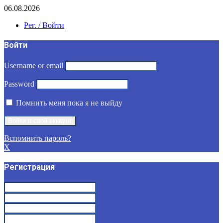
06.08.2026
Рег. / Войти
Войти
Username or email
Password
Помнить меня пока я не выйду
Вспомнить пароль?
X
Регистрация