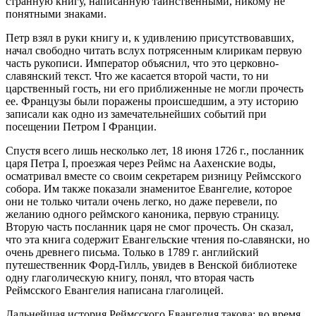
странную книгу, написанную таинственными, никому не
понятными знаками.
Петр взял в руки книгу и, к удивлению присутствовавших,
начал свободно читать вслух потрясенным клирикам первую
часть рукописи. Император объяснил, что это церковно-
славянский текст. Что же касается второй части, то ни
царственный гость, ни его приближенные не могли прочесть
ее. Французы были поражены происшедшим, а эту историю
записали как одно из замечательнейших событий при
посещении Петром I Франции.
Спустя всего лишь несколько лет, 18 июня 1726 г., посланник
царя Петра I, проезжая через Реймс на Аахенские воды,
осматривал вместе со своим секретарем ризницу Реймсского
собора. Им также показали знаменитое Евангелие, которое
они не только читали очень легко, но даже перевели, по
желанию одного реймского каноника, первую страницу.
Вторую часть посланник царя не смог прочесть. Он сказал,
что эта книга содержит Евангельские чтения по-славянски, но
очень древнего письма. Только в 1789 г. английский
путешественник Форд-Гилль, увидев в Венской библиотеке
одну глаголическую книгу, понял, что вторая часть
Реймсского Евангелия написана глаголицей.
Дальнейшая история Реймсского Евангелия такова: во время