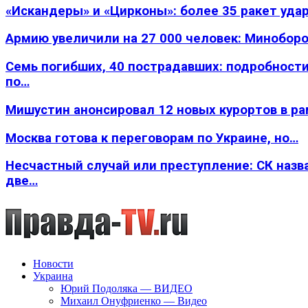
«Искандеры» и «Цирконы»: более 35 ракет уда
Армию увеличили на 27 000 человек: Минобор
Семь погибших, 40 пострадавших: подробности
по…
Мишустин анонсировал 12 новых курортов в р
Москва готова к переговорам по Украине, но…
Несчастный случай или преступление: СК назв
две…
Новости
Украина
Юрий Подоляка — ВИДЕО
Михаил Онуфриенко — Видео