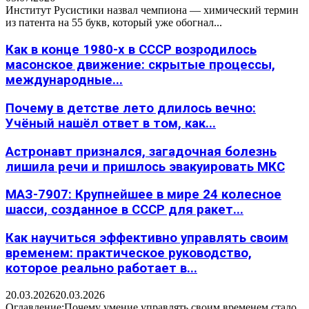
Институт Русистики назвал чемпиона — химический термин
из патента на 55 букв, который уже обогнал...
Как в конце 1980-х в СССР возродилось
масонское движение: скрытые процессы,
международные...
Почему в детстве лето длилось вечно:
Учёный нашёл ответ в том, как...
Астронавт признался, загадочная болезнь
лишила речи и пришлось эвакуировать МКС
МАЗ-7907: Крупнейшее в мире 24 колесное
шасси, созданное в СССР для ракет...
Как научиться эффективно управлять своим
временем: практическое руководство,
которое реально работает в...
20.03.2026
20.03.2026
Оглавление:Почему умение управлять своим временем стало