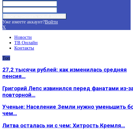
Уже имеете аккаунт?
Войти
X
Новости
ТВ Онлайн
Контакты
Топ
27,2 тысячи рублей: как изменилась средняя
пенсия…
Григорий Лепс извинился перед фанатами из-з
повторной…
Ученые: Население Земли нужно уменьшить б
чем…
Литва осталась ни с чем: Хитрость Кремля…