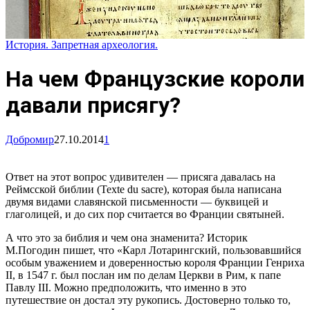
История. Запретная археология.
На чем Французские короли
давали присягу?
Добромир
27.10.2014
1
Ответ на этот вопрос удивителен — присяга давалась на
Реймсской библии (Texte du sacre), которая была написана
двумя видами славянской письменности — буквицей и
глаголицей, и до сих пор считается во Франции святыней.
А что это за библия и чем она знаменита? Историк
М.Погодин пишет, что «Карл Лотарингский, пользовавшийся
особым уважением и доверенностью короля Франции Генриха
II, в 1547 г. был послан им по делам Церкви в Рим, к папе
Павлу III. Можно предположить, что именно в это
путешествие он достал эту рукопись. Достоверно только то,