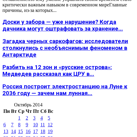
критически важным навыком в современном миреГлавные
причины, из-за которых...
Доски у забора — уже нарушение? Когда
дачника могут оштрафовать за хранение...
Загадка черных саркофагов: исследователи
столкнулись с необъяснимым феноменом в
Антарктиде
Разбить на 12 зон и «русские острова»:
Медведев рассказал как ЦРУ в...
Россия построит электростанцию на Луне к
2036 году — зачем нам лунная...
Октябрь 2014
Пн
Вт
Ср
Чт
Пт
Сб
Вс
1
2
3
4
5
6
7
8
9
10
11
12
13
14
15
16
17
18
19