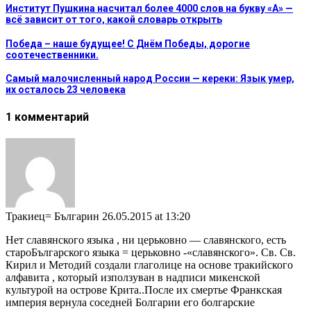
Институт Пушкина насчитал более 4000 слов на букву «А» —
всё зависит от того, какой словарь открыть
Победа – наше будущее! С Днём Победы, дорогие
соотечественники.
Самый малочисленный народ России — кереки: Язык умер,
их осталось 23 человека
1 комментарий
Тракиец= Българин
26.05.2015 at 13:20
Нет славянского языка , ни церьковно — славянского, есть
староБългарского языка = церьковно -«славянского». Св. Св.
Кирил и Методий создали глаголице на основе тракийского
алфавита , который използуван в надписи микенской
культурой на острове Крита..После их смертье Франкская
империя вернула соседней Болгарии его болгарские