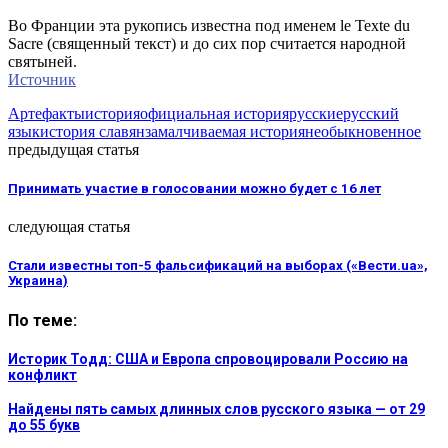
Во Франции эта рукопись известна под именем le Texte du
Sacre (священный текст) и до сих пор считается народной
святыней.
Источник
Артефакты
история
официальная история
русские
русский
язык
история славян
замалчиваемая история
необыкновенное
предыдущая статья
Принимать участие в голосовании можно будет с 16 лет
следующая статья
Стали известны топ-5 фальсификаций на выборах («Вести.ua»,
Украина)
По теме:
Историк Тодд: США и Европа спровоцировали Россию на
конфликт
Найдены пять самых длинных слов русского языка — от 29
до 55 букв