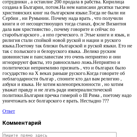
сотрудники , а останлие 200 продала в рабства. Кирилица
создана в Българии, потом.На нем написани десятки тысячи
християнских книг на българском языке.Тогда не были ни
Сербии , ни Румынии. Почему нада врать , что получили
книги и от несоществюущих тогда станах, фэсле Византия
дала вам християнство , почему говорите и сейчас по
старобългарского , а нпо греческого. п Этые книги и язык, и
рилигия стали спойкой новой руской и нации и руского
языка.Поетому так близки българской и руской языки. Ето не
так с полыского и белоруского языка. .Велико руским
шовинистам и панславистам это очень неприятно и они
игнорируют факты, это равносильно ложь.Неприятно и
политически неприемливо признать , что и българах было
государство на Х веках раньше руского.Когда говорите об
неблагодарности българ , споните кто дал вам религию ,
азбуки и языка. Не хотим коленопреклонности , но хотим
уважат правду и не лгать ради империалистической
политики.България пречка гимерой о ІІІ Рима , поетому надо
уничтожать все болгарского е врать. Нестыдно ???
Ответ
Комментарий