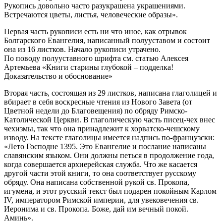
Рукопись довольно часто разукрашена украшениями.
Встречаются цветы, листья, человеческие образы».
Первая часть рукописи есть ни что иное, как отрывок
Болгарского Евангелия, написанный полууставом и состоит
она из 16 листков. Начало рукописи утрачено.
По поводу полууставного шрифта см. статью Алексея
Артемьева «Книги старины глубокой – подделка!
Доказательство и обоснование»
Вторая часть, состоящая из 29 листков, написана глаголицей и
вбирает в себя воскресные чтения из Нового Завета (от
Цветной недели до Благовещения) по обряду Римско-
Католической Церкви. В глаголическую часть писец-чех внес
чехизмы, так что она принадлежит к хорватско-чешскому
изводу. На тексте глаголицы имеется надпись по-французски:
«Лето Господне 1395. Это Евангелие и послание написаны
славянским языком. Они должны петься в продолжение года,
когда совершается архиерейская служба. Что же касается
другой части этой книги, то она соответствует русскому
обряду. Она написана собственной рукой св. Прокопа,
игумена, и этот русский текст был подарен покойным Карлом
IV, императором Римской империи, для увековечения св.
Иеронима и св. Прокопа. Боже, дай им вечный покой.
Аминь».