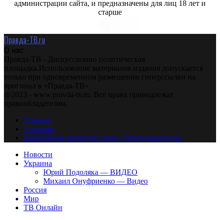
администрации сайта, и предназначены для лиц 18 лет и
старше
Правда-ТВ.ru
О нас
Правда-ТВ - Дискуссионно политическая
площадка.Использование материалов издания допускается
только при одновременном размещении гиперссылки на
оригинал в «Правда-ТВ»
@2023 - www.pravda-tv.ru. Все права принадлежат
правообладателям.
Главная
Авторам
Владельцам авторских прав. Ответственности.
Новости
Украина
Юрий Подоляка — ВИДЕО
Михаил Онуфриенко — Видео
Россия
Мир
ТВ Онлайн