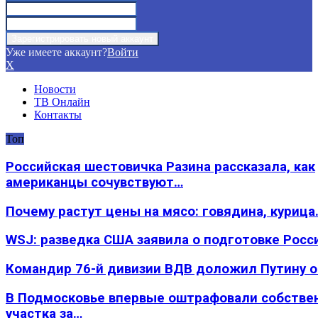
Уже имеете аккаунт?
Войти
X
Новости
ТВ Онлайн
Контакты
Топ
Российская шестовичка Разина рассказала, как
американцы сочувствуют…
Почему растут цены на мясо: говядина, курица
WSJ: разведка США заявила о подготовке Росс
Командир 76-й дивизии ВДВ доложил Путину 
В Подмосковье впервые оштрафовали собстве
участка за…