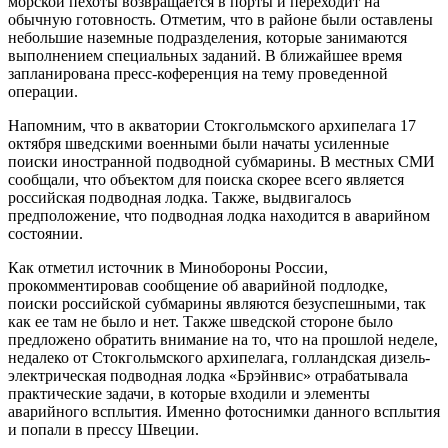
морской пехоты возвращается в порты и переходит на
обычную готовность. Отметим, что в районе были оставлены
небольшие наземные подразделения, которые занимаются
выполнением специальных заданий. В ближайшее время
запланирована пресс-коференция на тему проведенной
операции.
Напомним, что в акватории Стокгольмского архипелага 17
октября шведскими военными были начаты усиленные
поиски иностранной подводной субмарины. В местных СМИ
сообщали, что объектом для поиска скорее всего является
российская подводная лодка. Также, выдвигалось
предположение, что подводная лодка находится в аварийном
состоянии.
Как отметил источник в Минобороны России,
прокомментировав сообщение об аварийной подлодке,
поиски российской субмарины являются безуспешными, так
как ее там не было и нет. Также шведской стороне было
предложено обратить внимание на то, что на прошлой неделе,
недалеко от Стокгольмского архипелага, голландская дизель-
электрическая подводная лодка «Брэйнвис» отрабатывала
практические задачи, в которые входили и элементы
аварийного всплытия. Именно фотоснимки данного всплытия
и попали в прессу Швеции.