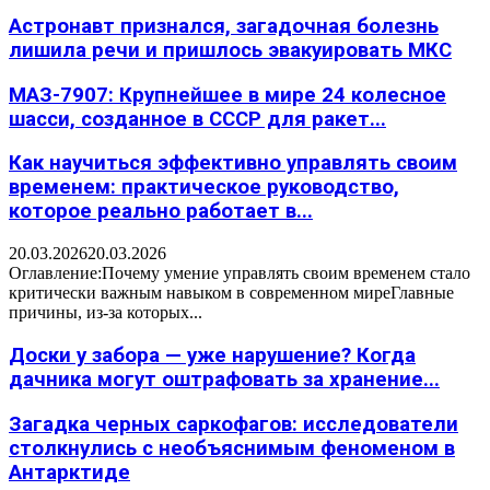
Астронавт признался, загадочная болезнь
лишила речи и пришлось эвакуировать МКС
МАЗ-7907: Крупнейшее в мире 24 колесное
шасси, созданное в СССР для ракет...
Как научиться эффективно управлять своим
временем: практическое руководство,
которое реально работает в...
20.03.2026
20.03.2026
Оглавление:Почему умение управлять своим временем стало
критически важным навыком в современном миреГлавные
причины, из-за которых...
Доски у забора — уже нарушение? Когда
дачника могут оштрафовать за хранение...
Загадка черных саркофагов: исследователи
столкнулись с необъяснимым феноменом в
Антарктиде