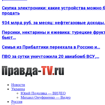
Скупка электроники: какие устройства можно 
продать
934 млрд руб. за месяц: нефтегазовые доходы
Персики, нектарины и ежевика: турецкие фрук
бьют…
Семья из Прибалтики переехала в Россию и…
ПВО за сутки уничтожила 20 авиабомб ВСУ,…
Новости
Украина
Юрий Подоляка — ВИДЕО
Михаил Онуфриенко — Видео
Россия