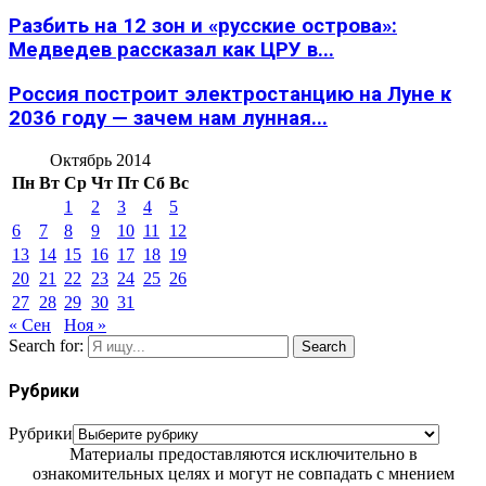
Разбить на 12 зон и «русские острова»:
Медведев рассказал как ЦРУ в...
Россия построит электростанцию на Луне к
2036 году — зачем нам лунная...
Октябрь 2014
Пн
Вт
Ср
Чт
Пт
Сб
Вс
1
2
3
4
5
6
7
8
9
10
11
12
13
14
15
16
17
18
19
20
21
22
23
24
25
26
27
28
29
30
31
« Сен
Ноя »
Search for:
Search
Рубрики
Рубрики
Материалы предоставляются исключительно в
ознакомительных целях и могут не совпадать с мнением