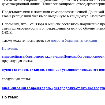
демаркационной линии. Также запланирован отвод артиллерии и
Представителями и жителями самопровозглашенной Донецкой на
главы республики уже было выдвинуто 6 кандидатур. Избирате
Напомним, что 5 сентября в Минске состоялось подписание пр
стали договоренности и о прекращении огня и об обмене пле
ОБСЕ.
Также можете посмотреть все
новости Украины за сегодня
Источник
видео
война
выборы
репортаж
ситуация
Донецк
обстрел
договорен
предыдущая статья
Путин сдает козыри Китаю, а санкции усиливают позиции его во
следующая статья
Киев: силовики во время перемирия продолжают активно воору
По теме: