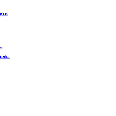
уть
…
ией…