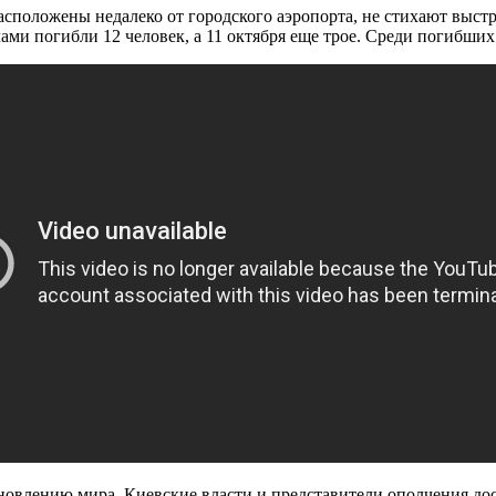
расположены недалеко от городского аэропорта, не стихают выс
елами погибли 12 человек, а 11 октября еще трое. Среди погибши
новлению мира. Киевские власти и представители ополчения до