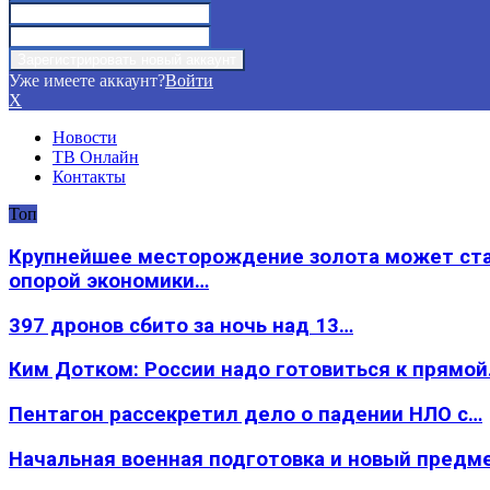
Уже имеете аккаунт?
Войти
X
Новости
ТВ Онлайн
Контакты
Топ
Крупнейшее месторождение золота может ст
опорой экономики…
397 дронов сбито за ночь над 13…
Ким Дотком: России надо готовиться к прямо
Пентагон рассекретил дело о падении НЛО с…
Начальная военная подготовка и новый предм