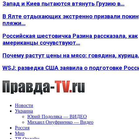
Запад и Киев пытаются втянуть Грузию в…
В Ялте отдыхающих экстренно призвали покин
пляжи…
Российская шестовичка Разина рассказала, как
американцы сочувствуют…
Почему растут цены на мясо: говядина, курица
WSJ: разведка США заявила о подготовке Росс
Новости
Украина
Юрий Подоляка — ВИДЕО
Михаил Онуфриенко — Видео
Россия
Мир
ТВ Онлайн