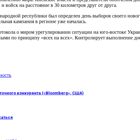
 войск на расстояние в 30 километров друг от друга.
родной республики был определен день выборов своего нового г
льная кампания в регионе уже началась.
отокола о миром урегулировании ситуации на юго-востоке Украи
нными по принципу «всех на всех». Контролирует выполнение д
ность
сточного конкурента («Bloomberg», США)
жаться