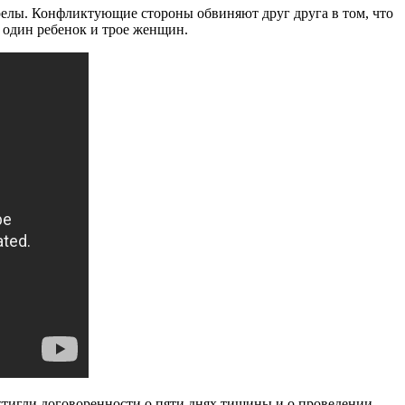
трелы. Конфликтующие стороны обвиняют друг друга в том, что
х один ребенок и трое женщин.
стигли договоренности о пяти днях тишины и о проведении