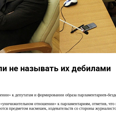
и не называть их дебилами
ии» к депутатам и формировании образа парламентариев-безд
ничижительном отношении» к парламентариям, отметив, что из-
яются предметом насмешек, издевательств со стороны журналисто