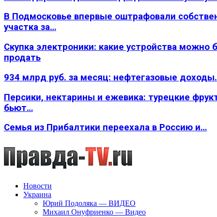
В Подмосковье впервые оштрафовали собстве
участка за…
Скупка электроники: какие устройства можно 
продать
934 млрд руб. за месяц: нефтегазовые доходы
Персики, нектарины и ежевика: турецкие фрук
бьют…
Семья из Прибалтики переехала в Россию и…
Новости
Украина
Юрий Подоляка — ВИДЕО
Михаил Онуфриенко — Видео