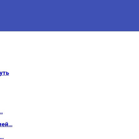
уть
…
ией…
о…