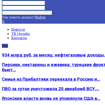
Уже имеете аккаунт?
Войти
X
Новости
ТВ Онлайн
Контакты
Топ
934 млрд руб. за месяц: нефтегазовые доходы
Персики, нектарины и ежевика: турецкие фрук
бьют…
Семья из Прибалтики переехала в Россию и…
ПВО за сутки уничтожила 20 авиабомб ВСУ,…
Японские власти вновь не упомянули США в…