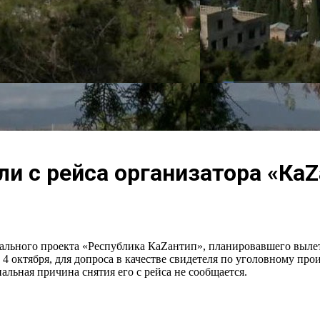
ли с рейса организатора «Ка
ьного проекта «Республика КаZантип», планировавшего вылетет
, 4 октября, для допроса в качестве свидетеля по уголовному про
льная причина снятия его с рейса не сообщается.