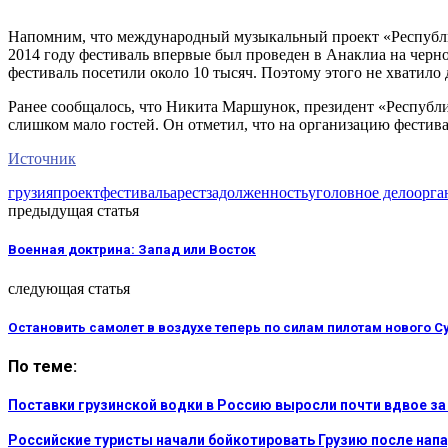
Напомним, что международный музыкальный проект «Республи
2014 году фестиваль впервые был проведен в Анаклиа на черн
фестиваль посетили около 10 тысяч. Поэтому этого не хватило 
Ранее сообщалось, что Никита Маршунок, президент «Республи
слишком мало гостей. Он отметил, что на организацию фестива
Источник
грузия
проект
фестиваль
арест
задолженность
уголовное дело
орга
предыдущая статья
Военная доктрина: Запад или Восток
следующая статья
Остановить самолет в воздухе теперь по силам пилотам нового С
По теме:
Поставки грузинской водки в Россию выросли почти вдвое за
Российские туристы начали бойкотировать Грузию после напа