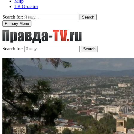
Мир
ТВ Онлайн
Search for:
Search
Primary Menu
Search for:
Search