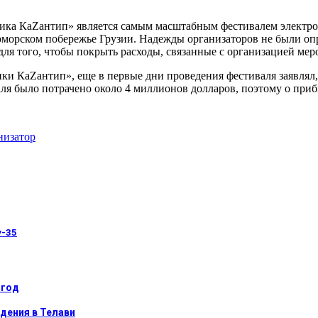
ка КаZантип» является самым масштабным фестивалем электро
оморском побережье Грузии. Надежды организаторов не были опр
для того, чтобы покрыть расходы, связанные с организацией мер
ки КаZантип», еще в первые дни проведения фестиваля заявлял, 
ля было потрачено около 4 миллионов долларов, поэтому о приб
низатор
у-35
 год
дения в Телави