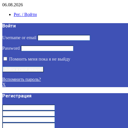
06.08.2026
Рег. / Войти
Войти
Username or email
Password
Помнить меня пока я не выйду
Вспомнить пароль?
X
Регистрация