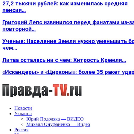
27,2 тысячи рублей: как изменилась средняя
пенсия…
Григорий Лепс извинился перед фанатами из-з
повторной…
Ученые: Население Земли нужно уменьшить б
чем…
Литва осталась ни с чем: Хитрость Кремля…
«Искандеры» и «Цирконы»: более 35 ракет уда
Новости
Украина
Юрий Подоляка — ВИДЕО
Михаил Онуфриенко — Видео
Россия