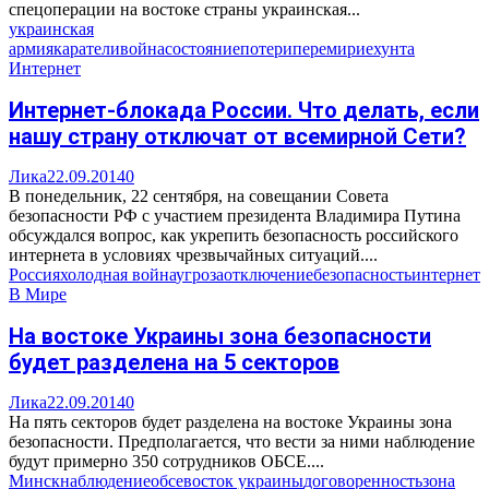
спецоперации на востоке страны украинская...
украинская
армия
каратели
война
состояние
потери
перемирие
хунта
Интернет
Интернет-блокада России. Что делать, если
нашу страну отключат от всемирной Сети?
Лика
22.09.2014
0
В понедельник, 22 сентября, на совещании Совета
безопасности РФ с участием президента Владимира Путина
обсуждался вопрос, как укрепить безопасность российского
интернета в условиях чрезвычайных ситуаций....
Россия
холодная война
угроза
отключение
безопасность
интернет
В Мире
На востоке Украины зона безопасности
будет разделена на 5 секторов
Лика
22.09.2014
0
На пять секторов будет разделена на востоке Украины зона
безопасности. Предполагается, что вести за ними наблюдение
будут примерно 350 сотрудников ОБСЕ....
Минск
наблюдение
обсе
восток украины
договоренность
зона