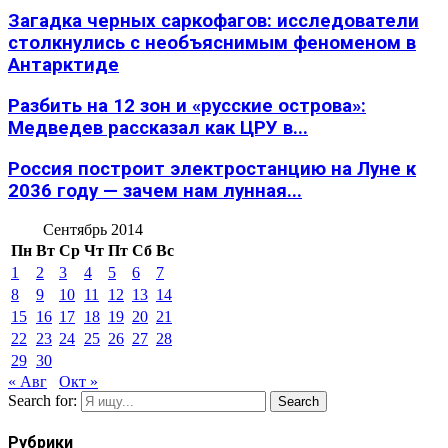
Загадка черных саркофагов: исследователи
столкнулись с необъяснимым феноменом в
Антарктиде
Разбить на 12 зон и «русские острова»:
Медведев рассказал как ЦРУ в...
Россия построит электростанцию на Луне к
2036 году — зачем нам лунная...
Сентябрь 2014
Пн
Вт
Ср
Чт
Пт
Сб
Вс
1
2
3
4
5
6
7
8
9
10
11
12
13
14
15
16
17
18
19
20
21
22
23
24
25
26
27
28
29
30
« Авг
Окт »
Search for:
Search
Рубрики