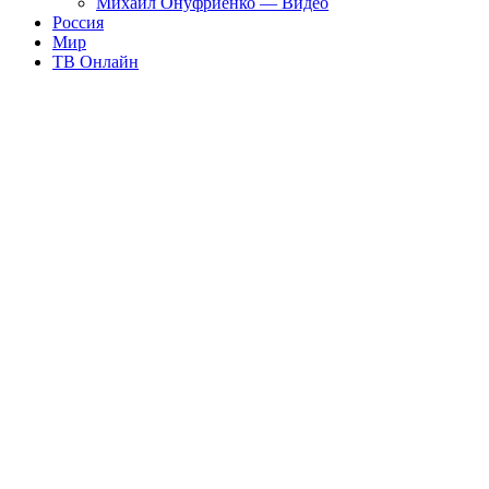
Михаил Онуфриенко — Видео
Россия
Мир
ТВ Онлайн