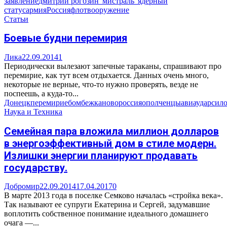
заявление
дмитрий рогозин
"мистраль"
ядерный
статус
армия
Россия
флот
вооружение
Статьи
Боевые будни перемирия
Лика
22.09.2014
1
Периодически вылезают запечные тараканы, спрашивают про
перемирие, как тут всем отдыхается. Данных очень много,
некоторые не верные, что-то нужно проверять, везде не
поспеешь, а куда-то...
Донецк
перемирие
бомбежка
новороссия
ополченцы
авиаудар
сил
Наука и Техника
Семейная пара вложила миллион долларов
в энергоэффективный дом в стиле модерн.
Излишки энергии планируют продавать
государству.
Добромир
22.09.2014
17.04.2017
0
В марте 2013 года в поселке Семково началась «стройка века».
Так называют ее супруги Екатерина и Сергей, задумавшие
воплотить собственное понимание идеального домашнего
очага —...