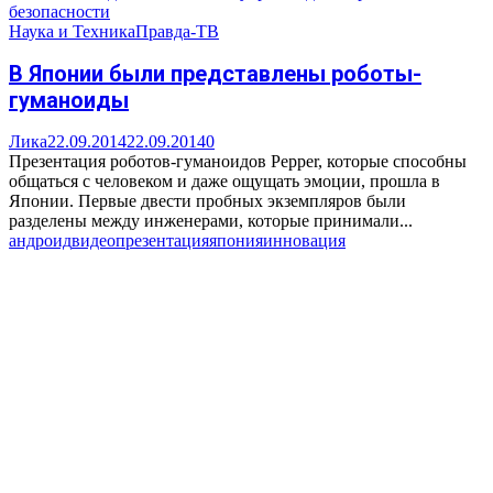
безопасности
Наука и Техника
Правда-ТВ
В Японии были представлены роботы-
гуманоиды
Лика
22.09.2014
22.09.2014
0
Презентация роботов-гуманоидов Pepper, которые способны
общаться с человеком и даже ощущать эмоции, прошла в
Японии. Первые двести пробных экземпляров были
разделены между инженерами, которые принимали...
андроид
видео
презентация
япония
инновация