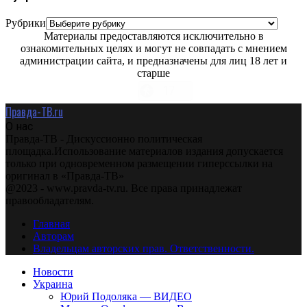
Рубрики
Материалы предоставляются исключительно в
ознакомительных целях и могут не совпадать с мнением
администрации сайта, и предназначены для лиц 18 лет и
старше
Правда-ТВ.ru
О нас
Правда-ТВ - Дискуссионно политическая
площадка.Использование материалов издания допускается
только при одновременном размещении гиперссылки на
оригинал в «Правда-ТВ»
@2023 - www.pravda-tv.ru. Все права принадлежат
правообладателям.
Главная
Авторам
Владельцам авторских прав. Ответственности.
Новости
Украина
Юрий Подоляка — ВИДЕО