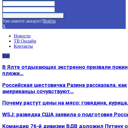
Уже имеете аккаунт?
Войти
X
Новости
ТВ Онлайн
Контакты
Топ
В Ялте отдыхающих экстренно призвали покин
пляжи…
Российская шестовичка Разина рассказала, как
американцы сочувствуют…
Почему растут цены на мясо: говядина, курица
WSJ: разведка США заявила о подготовке Росс
Командир 76-й дивизии ВДВ доложил Путину 