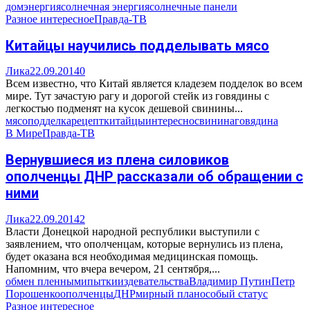
дом
энергия
солнечная энергия
солнечные панели
Разное интересное
Правда-ТВ
Китайцы научились подделывать мясо
Лика
22.09.2014
0
Всем известно, что Китай является кладезем подделок во всем
мире. Тут зачастую рагу и дорогой стейк из говядины с
легкостью подменят на кусок дешевой свинины...
мясо
подделка
рецепт
китайцы
интересно
свинина
говядина
В Мире
Правда-ТВ
Вернувшиеся из плена силовиков
ополченцы ДНР рассказали об обращении с
ними
Лика
22.09.2014
2
Власти Донецкой народной республики выступили с
заявлением, что ополченцам, которые вернулись из плена,
будет оказана вся необходимая медицинская помощь.
Напомним, что вчера вечером, 21 сентября,...
обмен пленными
пытки
издевательства
Владимир Путин
Петр
Порошенко
ополченцы
ДНР
мирный план
особый статус
Разное интересное