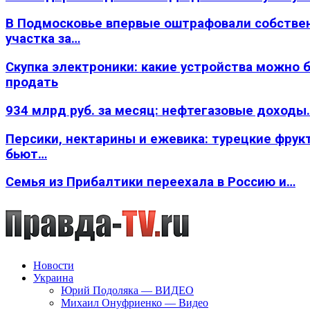
В Подмосковье впервые оштрафовали собстве
участка за…
Скупка электроники: какие устройства можно 
продать
934 млрд руб. за месяц: нефтегазовые доходы
Персики, нектарины и ежевика: турецкие фрук
бьют…
Семья из Прибалтики переехала в Россию и…
Новости
Украина
Юрий Подоляка — ВИДЕО
Михаил Онуфриенко — Видео