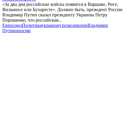
«За два дня российские войска появятся в Варшаве, Риге,
Вильнюсе или Бухаресте». Должно быть, президент России
Владимир Путин сказал президенту Украины Петру
Порошенко, что российская...
Евросоюз
Политика
украина
угроза
санкции
Владимир
Путин
иносми