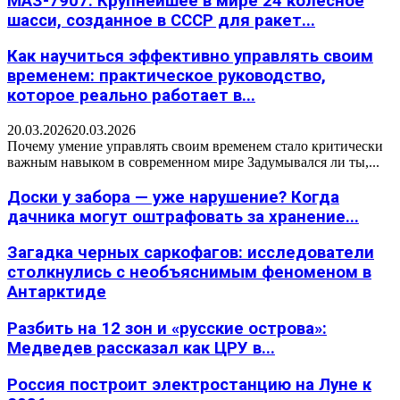
МАЗ-7907: Крупнейшее в мире 24 колесное
шасси, созданное в СССР для ракет...
Как научиться эффективно управлять своим
временем: практическое руководство,
которое реально работает в...
20.03.2026
20.03.2026
Почему умение управлять своим временем стало критически
важным навыком в современном мире Задумывался ли ты,...
Доски у забора — уже нарушение? Когда
дачника могут оштрафовать за хранение...
Загадка черных саркофагов: исследователи
столкнулись с необъяснимым феноменом в
Антарктиде
Разбить на 12 зон и «русские острова»:
Медведев рассказал как ЦРУ в...
Россия построит электростанцию на Луне к