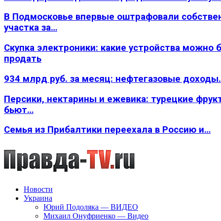
В Подмосковье впервые оштрафовали собстве
участка за…
Скупка электроники: какие устройства можно 
продать
934 млрд руб. за месяц: нефтегазовые доходы
Персики, нектарины и ежевика: турецкие фрук
бьют…
Семья из Прибалтики переехала в Россию и…
Новости
Украина
Юрий Подоляка — ВИДЕО
Михаил Онуфриенко — Видео