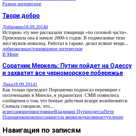
Разное интересное
Твори добро
Добромир
18.09.2014
0
Историю эту мне рассказали товарищи «по силовой части».
Произошла она в начале 2000-х годов. В подмосковье тихо
жил мужик-инвалид. Работал в гараже, делал всякие вещи...
добро
жизнь
история
разное интересное
В Мире
Соратник Меркель: Путин пойдет на Одессу
и захватит все черноморское побережье
Лика
18.09.2014
1
Как только президент Порошенко подписал перемирие с
ополченцами в Минске, в украинских СМИ появились
сообщения о том, что боевые действия вскоре возобновятся.
Сначала говорили, что...
агрессия
противостояние
Владимир Путин
одесса
Петр
Порошенко
новороссия
ангела меркель
укрсми
наступление
Навигация по записям