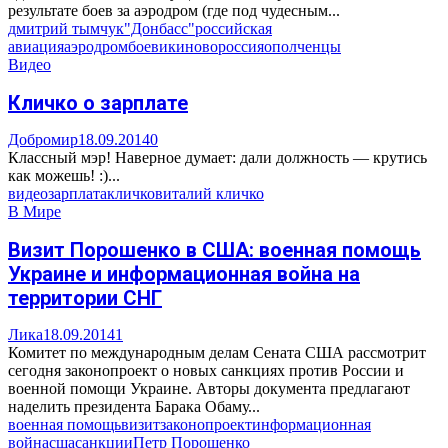
результате боев за аэродром (где под чудесным...
дмитрий тымчук
"Донбасс"
российская
авиация
аэродром
боевики
новороссия
ополченцы
Видео
Кличко о зарплате
Добромир
18.09.2014
0
Классный мэр! Наверное думает: дали должность — крутись
как можешь! :)...
видео
зарплата
кличко
виталий кличко
В Мире
Визит Порошенко в США: военная помощь
Украине и информационная война на
территории СНГ
Лика
18.09.2014
1
Комитет по международным делам Сената США рассмотрит
сегодня законопроект о новых санкциях против России и
военной помощи Украине. Авторы документа предлагают
наделить президента Барака Обаму...
военная помощь
визит
законопроект
информационная
война
сша
санкции
Петр Порошенко