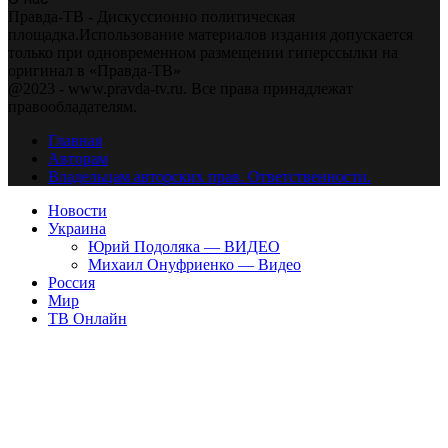
Правда-ТВ - Дискуссионно политическая
площадка.Использование материалов издания допускается
только при одновременном размещении гиперссылки на
оригинал в «Правда-ТВ»
@2023 - www.pravda-tv.ru. Все права принадлежат
правообладателям.
Главная
Авторам
Владельцам авторских прав. Ответственности.
Новости
Украина
Юрий Подоляка — ВИДЕО
Михаил Онуфриенко — Видео
Россия
Мир
ТВ Онлайн