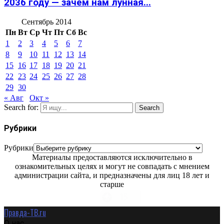
2036 году — зачем нам лунная...
Сентябрь 2014
Пн
Вт
Ср
Чт
Пт
Сб
Вс
1
2
3
4
5
6
7
8
9
10
11
12
13
14
15
16
17
18
19
20
21
22
23
24
25
26
27
28
29
30
« Авг
Окт »
Search for:
Search
Рубрики
Рубрики
Материалы предоставляются исключительно в
ознакомительных целях и могут не совпадать с мнением
администрации сайта, и предназначены для лиц 18 лет и
старше
Правда-ТВ.ru
О нас