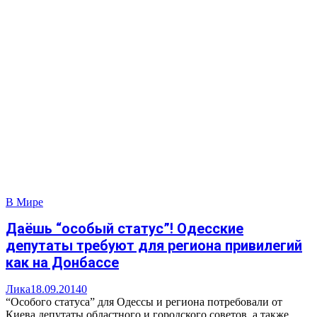
В Мире
Даёшь “особый статус”! Одесские
депутаты требуют для региона привилегий
как на Донбассе
Лика
18.09.2014
0
“Особого статуса” для Одессы и региона потребовали от
Киева депутаты областного и городского советов, а также