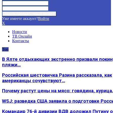
Уже имеете аккаунт?
Войти
X
Новости
ТВ Онлайн
Контакты
Топ
В Ялте отдыхающих экстренно призвали покин
пляжи…
Российская шестовичка Разина рассказала, как
американцы сочувствуют…
Почему растут цены на мясо: говядина, курица
WSJ: разведка США заявила о подготовке Росс
Командир 76-й дивизии ВДВ доложил Путину 