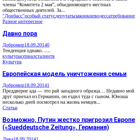
члены “Комитета 2 мая”, объединяющего местных
общественных деятелей. За...
"Донбасс"
особый статус
депутаты
закон
киев
одесса
требование
Разное интересное
Давно пора
Добромир
18.09.2014
0
Тенденция однако…...
культура
сериал
сталин
тв
Культура
Европейская модель уничтожения семьи
Добромир
18.09.2014
1
Преддверие ада — это рай западного образца… Недавно мой
друг приехал из Германии, он ездил туда с сыном. Юноша
несколько дней посмотрел на жизнь немцев...
Статьи
Возможно, Путин жестко пригрозил Европе
(«Sueddeutsche Zeitung», Германия)
Лика
18.09.2014
1