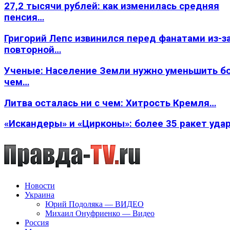
27,2 тысячи рублей: как изменилась средняя
пенсия…
Григорий Лепс извинился перед фанатами из-з
повторной…
Ученые: Население Земли нужно уменьшить б
чем…
Литва осталась ни с чем: Хитрость Кремля…
«Искандеры» и «Цирконы»: более 35 ракет уда
Новости
Украина
Юрий Подоляка — ВИДЕО
Михаил Онуфриенко — Видео
Россия