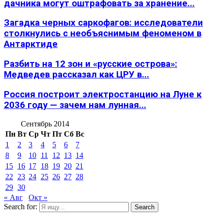
дачника могут оштрафовать за хранение...
Загадка черных саркофагов: исследователи
столкнулись с необъяснимым феноменом в
Антарктиде
Разбить на 12 зон и «русские острова»:
Медведев рассказал как ЦРУ в...
Россия построит электростанцию на Луне к
2036 году — зачем нам лунная...
Сентябрь 2014
Пн
Вт
Ср
Чт
Пт
Сб
Вс
1
2
3
4
5
6
7
8
9
10
11
12
13
14
15
16
17
18
19
20
21
22
23
24
25
26
27
28
29
30
« Авг
Окт »
Search for:
Search