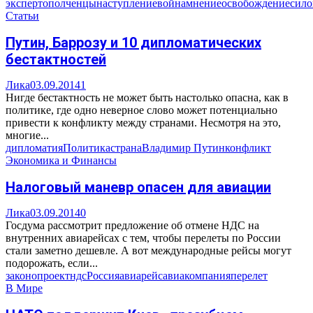
эксперт
ополченцы
наступление
война
мнение
освобождение
сило
Статьи
Путин, Баррозу и 10 дипломатических
бестактностей
Лика
03.09.2014
1
Нигде бестактность не может быть настолько опасна, как в
политике, где одно неверное слово может потенциально
привести к конфликту между странами. Несмотря на это,
многие...
дипломатия
Политика
страна
Владимир Путин
конфликт
Экономика и Финансы
Налоговый маневр опасен для авиации
Лика
03.09.2014
0
Госдума рассмотрит предложение об отмене НДС на
внутренних авиарейсах с тем, чтобы перелеты по России
стали заметно дешевле. А вот международные рейсы могут
подорожать, если...
законопроект
ндс
Россия
авиарейс
авиакомпания
перелет
В Мире