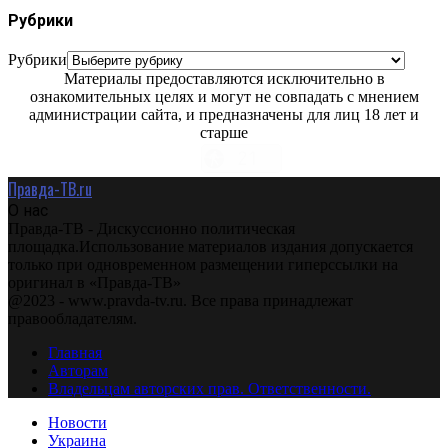
Рубрики
Рубрики
Материалы предоставляются исключительно в
ознакомительных целях и могут не совпадать с мнением
администрации сайта, и предназначены для лиц 18 лет и
старше
Правда-ТВ.ru
О нас
Правда-ТВ - Дискуссионно политическая
площадка.Использование материалов издания допускается
только при одновременном размещении гиперссылки на
оригинал в «Правда-ТВ»
@2023 - www.pravda-tv.ru. Все права принадлежат
правообладателям.
Главная
Авторам
Владельцам авторских прав. Ответственности.
Новости
Украина