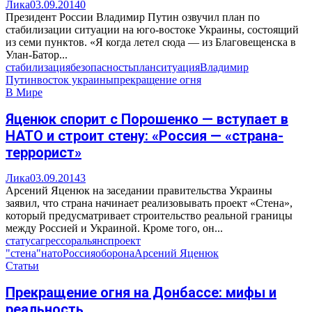
Лика
03.09.2014
0
Президент России Владимир Путин озвучил план по
стабилизации ситуации на юго-востоке Украины, состоящий
из семи пунктов. «Я когда летел сюда — из Благовещенска в
Улан-Батор...
стабилизация
безопасность
план
ситуация
Владимир
Путин
восток украины
прекращение огня
В Мире
Яценюк спорит с Порошенко — вступает в
НАТО и строит стену: «Россия — «страна-
террорист»
Лика
03.09.2014
3
Арсений Яценюк на заседании правительства Украины
заявил, что страна начинает реализовывать проект «Стена»,
который предусматривает строительство реальной границы
между Россией и Украиной. Кроме того, он...
статус
агрессор
альянс
проект
"стена"
нато
Россия
оборона
Арсений Яценюк
Статьи
Прекращение огня на Донбассе: мифы и
реальность