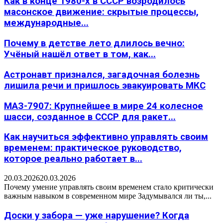
Как в конце 1980-х в СССР возродилось
масонское движение: скрытые процессы,
международные...
Почему в детстве лето длилось вечно:
Учёный нашёл ответ в том, как...
Астронавт признался, загадочная болезнь
лишила речи и пришлось эвакуировать МКС
МАЗ-7907: Крупнейшее в мире 24 колесное
шасси, созданное в СССР для ракет...
Как научиться эффективно управлять своим
временем: практическое руководство,
которое реально работает в...
20.03.2026
20.03.2026
Почему умение управлять своим временем стало критически
важным навыком в современном мире Задумывался ли ты,...
Доски у забора — уже нарушение? Когда