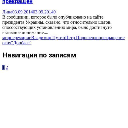
прекращен
Лика
03.09.2014
03.09.2014
0
В сообщении, которое было опубликовано на сайте
президента Украины, сказано, что относительно шагов,
способствующих установлению мира, было достигнуто
взаимное понимание....
мир
перемирие
Владимир Путин
Петр Порошенко
прекращение
огня
"Донбасс"
Навигация по записям
1
2