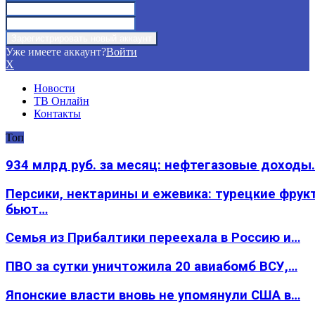
Уже имеете аккаунт?
Войти
X
Новости
ТВ Онлайн
Контакты
Топ
934 млрд руб. за месяц: нефтегазовые доходы
Персики, нектарины и ежевика: турецкие фрук
бьют…
Семья из Прибалтики переехала в Россию и…
ПВО за сутки уничтожила 20 авиабомб ВСУ,…
Японские власти вновь не упомянули США в…