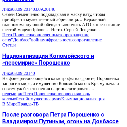
Лика
03.09.2014
03.09.2014
6
Семен Семенченко подкладывал в маску вату, чтобы
приобрести мужественный абрис лица… Верховный
главнокомандующий обещает закончить АТО к презентации
шестой модели Iphone… Не то. Сергей Лещенко...
Петр Порошенко
ополченцы
ато
прекращение
огня
"Донбасс"
война
миф
реальность
сопротивление
Статьи
Национализация Коломойского и
«перемирие» Порошенко
Лика
03.09.2014
0
На фоне развивающейся катастрофы на фронте, Порошенко
запросил мира, а имущество Коломойского в Крыму начали
совсем уж без стеснения национализировать....
перемирие
Петр Порошенко
новороссия
игорь
коломойский
имущество
армия
Крым
национализация
В Мире
Правда-ТВ
После разговора Петра Порошенко с
Владимиром Путиным, огонь на Донбассе