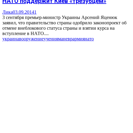
НАТО поддержит Киев «трезубцем»
Лика
03.09.2014
1
3 сентября премьер-министр Украины Арсений Яценюк
заявил, что правительство страны одобрило законопроект об
отмене внеблокового статуса страны и взятии курса на
вступление в НАТО....
украина
вооружение
учения
маневр
армия
нато