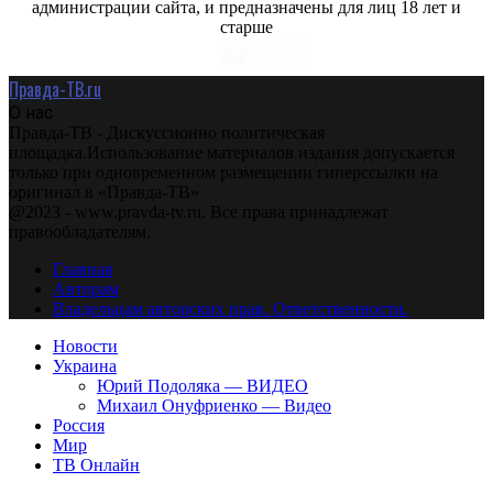
администрации сайта, и предназначены для лиц 18 лет и
старше
Правда-ТВ.ru
О нас
Правда-ТВ - Дискуссионно политическая
площадка.Использование материалов издания допускается
только при одновременном размещении гиперссылки на
оригинал в «Правда-ТВ»
@2023 - www.pravda-tv.ru. Все права принадлежат
правообладателям.
Главная
Авторам
Владельцам авторских прав. Ответственности.
Новости
Украина
Юрий Подоляка — ВИДЕО
Михаил Онуфриенко — Видео
Россия
Мир
ТВ Онлайн