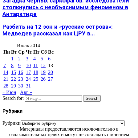
Загадка черных саркофагов: исследователи
столкнулись с необъяснимым феноменом в
Антарктиде
Разбить на 12 зон и «русские острова»:
Медведев рассказал как ЦРУ в...
Июль 2014
Пн
Вт
Ср
Чт
Пт
Сб
Вс
1
2
3
4
5
6
7
8
9
10
11
12
13
14
15
16
17
18
19
20
21
22
23
24
25
26
27
28
29
30
31
« Июн
Авг »
Search for:
Search
Рубрики
Рубрики
Материалы предоставляются исключительно в
ознакомительных целях и могут не совпадать с мнением