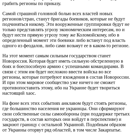
грабить регионы по приказу.
Самой страшной головной болью всех властей новых
регионов/стран, станут бригады боевиков, которые не будут
подчиняться никому. Эти вооруженные группировки будут не
только представлять угрозу экономическим интересам, но и
будут нести прямую угрозу тому же Коломойскому, ибо в
определенный момент эти боевики либо встанут под власть
одного из феодалов, либо сами возьмут ее в каком-то регионе.
На этот момент самым сильным государством станет
Новороссия. Которая будет иметь сильную обстреленную в
боях и боеспособную армию с успешными командирами. В
связи с этим им будет несложно ввести войска во все
регионы, которые потребуют вхождения в состав Новороссии.
И при этом мировое сообщество уже ничего не сможет
противопоставить этому, ибо на Украине будет твориться
настоящий хаос.
На фоне всех этих событиях анклавом будут стоять регионы,
где большинство населения не украинцы. Они сформируют
свои собственные силы самообороны (при поддержке третьих
государств, в состав которых они войдут в перспективе) и
закроют границу с остальной Украиной. Подобным образом
от Украины оторвут ряд областей, в том числе Закарпатье.