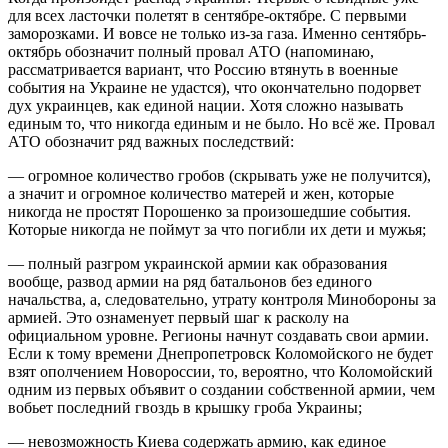
для всех ласточки полетят в сентябре-октябре. С первыми
заморозками. И вовсе не только из-за газа. Именно сентябрь-
октябрь обозначит полный провал АТО (напоминаю,
рассматривается вариант, что Россию втянуть в военные
события на Украине не удастся), что окончательно подорвет
дух украинцев, как единой нации. Хотя сложно называть
единым то, что никогда единым и не было. Но всё же. Провал
АТО обозначит ряд важных последствий:
— огромное количество гробов (скрывать уже не получится),
а значит и огромное количество матерей и жен, которые
никогда не простят Порошенко за произошедшие события.
Которые никогда не поймут за что погибли их дети и мужья;
— полный разгром украинской армии как образования
вообще, развод армии на ряд батальонов без единого
начальства, а, следовательно, утрату контроля Минобороны за
армией. Это ознаменует первый шаг к расколу на
официальном уровне. Регионы начнут создавать свои армии.
Если к тому времени Днепропетровск Коломойского не будет
взят ополчением Новороссии, то, вероятно, что Коломойский
одним из первых объявит о создании собственной армии, чем
вобьет последний гвоздь в крышку гроба Украины;
— невозможность Киева содержать армию, как единое