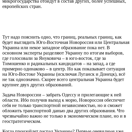
микрогосударства отойдут в состав других, более успешных,
европейских стран.
Тут надо пояснить одно, что границ, реальных границ, как
будет выглядить Юго-Восточная Новороссия или Центральная
Украина или некое западное образование пока нет. В
основном эксперты разделяют Украину по итогам выборов,
где голосовали за Януковича – в юго-восток, где за
Тимошенко и радикальных кандидатов – на запад, а где
примерно одинаково – в центр. Но как показывает ситуация
на Юго-Востоке Украины (исключая Луганск и Донецк), всё
не так однозначно. Скорее всего центральная Украина будет
крупнее двух других образований.
Задача Новороссии – забрать Одессу и прилегающие к ней
области. Ибо получив выход к морю, Новороссия обеспечит
себя не только транспортной независимостью, но и сможет
обложить транспортной данью два других образования. Что
чрезвычайно важно не только в экономическом плане, но и в
геостратегическом.
Когда произойдет распад Украины? Первые очевидные уже