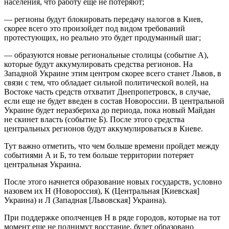
населения, что работу еще не потеряют;
— регионы будут блокировать передачу налогов в Киев,
скорее всего это произойдет под видом требований
протестующих, но реально это будет продуманный шаг;
— образуются новые региональные столицы (событие А),
которые будут аккумулировать средства регионов. На
Западной Украине этим центром скорее всего станет Львов, в
связи с тем, что обладает сильной политической волей, на
Востоке часть средств отхватит Днепропетровск, в случае,
если еще не будет введен в состав Новороссии. В центральной
Украине будет неразбериха до периода, пока новый Майдан
не скинет власть (событие Б). После этого средства
центральных регионов будут аккумулироваться в Киеве.
Тут важно отметить, что чем больше времени пройдет между
событиями А и Б, то тем больше территории потеряет
центральная Украина.
После этого начнется образование новых государств, условно
назовем их Н (Новороссия), К (Центральная [Киевская]
Украина) и Л (Западная [Львовская] Украина).
При поддержке ополченцев Н в ряде городов, которые на тот
момент еще не поднимут восстание, будет образовано