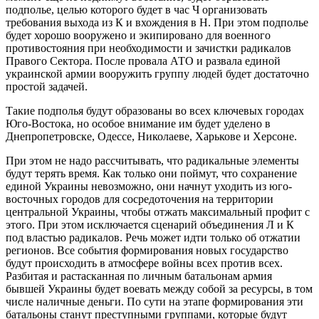
подполье, целью которого будет в час Ч организовать
требования выхода из К и вхождения в Н. При этом подполье
будет хорошо вооружено и экипировано для военного
противостояния при необходимости и зачистки радикалов
Правого Сектора. После провала АТО и развала единой
украинской армии вооружить группу людей будет достаточно
простой задачей.
Такие подполья будут образованы во всех ключевых городах
Юго-Востока, но особое внимание им будет уделено в
Днепропетровске, Одессе, Николаеве, Харькове и Херсоне.
При этом не надо рассчитывать, что радикальные элементы
будут терять время. Как только они поймут, что сохранение
единой Украины невозможно, они начнут уходить из юго-
восточных городов для сосредоточения на территории
центральной Украины, чтобы отжать максимальный профит с
этого. При этом исключается сценарий объединения Л и К
под властью радикалов. Речь может идти только об отжатии
регионов. Все события формирования новых государство
будут происходить в атмосфере войны всех против всех.
Разбитая и растасканная по личным батальонам армия
бывшей Украины будет воевать между собой за ресурсы, в том
числе наличные деньги. По сути на этапе формирования эти
батальоны станут преступными группами, которые будут