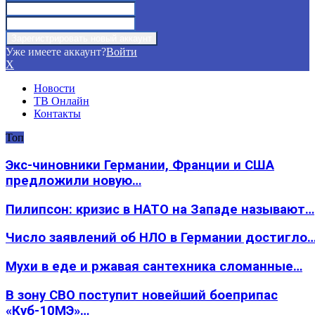
Уже имеете аккаунт?
Войти
X
Новости
ТВ Онлайн
Контакты
Топ
Экс-чиновники Германии, Франции и США
предложили новую…
Пилипсон: кризис в НАТО на Западе называют…
Число заявлений об НЛО в Германии достигло
Мухи в еде и ржавая сантехника сломанные…
В зону СВО поступит новейший боеприпас
«Куб-10МЭ»…