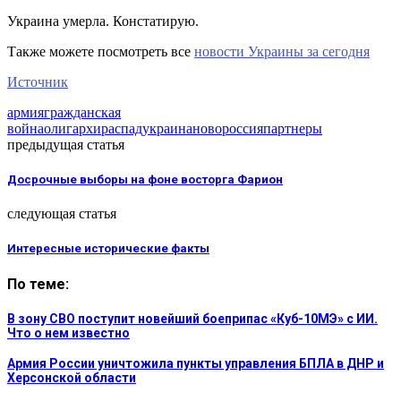
Украина умерла. Констатирую.
Также можете посмотреть все
новости Украины за сегодня
Источник
армия
гражданская
война
олигархи
распад
украина
новороссия
партнеры
предыдущая статья
Досрочные выборы на фоне восторга Фарион
следующая статья
Интересные исторические факты
По теме:
В зону СВО поступит новейший боеприпас «Куб-10МЭ» с ИИ.
Что о нем известно
Армия России уничтожила пункты управления БПЛА в ДНР и
Херсонской области