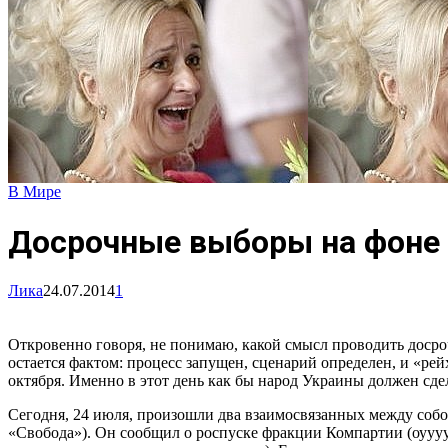
В Мире
Досрочные выборы на фоне 
Лика
24.07.2014
1
Откровенно говоря, не понимаю, какой смысл проводить досро
остается фактом: процесс запущен, сценарий определен, и «р
октября. Именно в этот день как бы народ Украины должен сдел
Сегодня, 24 июля, произошли два взаимосвязанных между со
«Свобода»). Он сообщил о роспуске фракции Компартии (оууууу