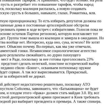
а повышение тарифов. А прикиньте, что будет осенью. На роль
пусть и разгребает это повышение тарифов, чтобы народ
я, поскольку коалиция распалась, а новую создавать
кую грусть в больших, навыкате, глазах. Романтика, мля.
тную пропорционалку. То есть избирать депутатов должны по
зрушенные дома и постоянные артиллерийские обстрелы
реливать прямо в ходе встреч с избирателями. Голосов пока не
основе остатков Партии регионов), которую возглавляет тот
дет. Группа тоже вышла из коалиции и замерла в ожидании. Но
ва вообще нет. Интересно, куда оно, сука, исчезло? Не хотят
нет. Объясню почему. Во-первых, как мы уже отмечали,
аментской гонки. Независимое социологическое агентство
дало результаты свежайшего, но дурно пахнущего
ест в Раде, поскольку за нее готовы проголосовать 23%
предстоит сделать нелегкий, поистине исторический выбор
 недавно сбили «Боинг», осваиваем потихоньку оружие
удет сорван. А так все вырисовывается. Прекрасный,
е за избирателей не держат.
щий действует недостаточно решительно, поскольку АТО
пустили Соболева, заявившего, что «Батькивщина» не будет
, и плодом этого «брака» должен стать майдан 3.0. Ну, все
стной днепропетровской армии приезжают в Киев требовать
едной раз выбирает президента и премьера. А также спикера.