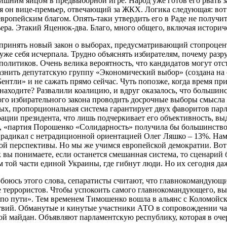
ишним яйцом в предвыборной игре. Народ уже готов его рвать з
 он вице-премьер, отвечающий за ЖКХ. Логика следующая: вот 
ропейским благом. Опять-таки утвердить его в Раде не получитс
а. Этакий Яценюк-два. Благо, много общего, включая историчес
 принять новый закон о выборах, предусматривающий стопроцен
 уже себя исчерпала. Трудно объяснять избирателям, почему ра
олитиков. Очень велика вероятность, что кандидатов могут отст
блазнить депутатскую группу «Экономический выбор» (создана на 
тли» и не сажать прямо сейчас. Чуть попозже, когда время при
находите? Развалили коалицию, и вдруг оказалось, что большинст
ого избирательного закона проводить досрочные выборы смысла 
х, пропорциональная система гарантирует двух фаворитов парл
ции президента, что лишь подчеркивает его объективность, вы
, «партия Порошенко «Солидарность» получила бы большинство м
радикал с нетрадиционной ориентацией Олег Ляшко – 13%. Нам 
ой перспективы. Но мы же учимся европейской демократии. Вот
вы понимаете, если останется смешанная система, то сценарий б
 той части единой Украины, где гибнут люди. Но их сегодня даж
е побоюсь этого слова, сепаратисты считают, что главнокомандую
е террористов. Чтобы успокоить самого главнокомандующего, вы
по пути». Тем временем Тимошенко вошла в альянс с Коломойским
ствий. Обманутые и кинутые участники АТО в сопровождении ча
ой майдан. Объявляют парламентскую республику, которая в очер