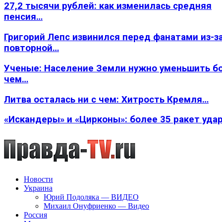
27,2 тысячи рублей: как изменилась средняя
пенсия…
Григорий Лепс извинился перед фанатами из-з
повторной…
Ученые: Население Земли нужно уменьшить б
чем…
Литва осталась ни с чем: Хитрость Кремля…
«Искандеры» и «Цирконы»: более 35 ракет уда
Новости
Украина
Юрий Подоляка — ВИДЕО
Михаил Онуфриенко — Видео
Россия