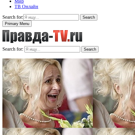
Мир
ТВ Онлайн
Search for:
Search
Primary Menu
Search for:
Search