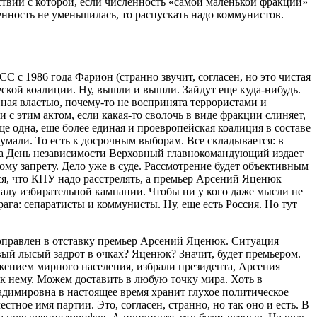
тствии с которой, если численность «самой маленькой фракции»
нность не уменьшилась, то распускать надо коммунистов.
с 1986 года Фарион (странно звучит, согласен, но это чистая
еской коалиции. Ну, вышли и вышли. Зайдут еще куда-нибудь.
ная властью, почему-то не воспринята террористами и
 с этим актом, если какая-то сволочь в виде фракции слиняет,
ще одна, еще более единая и проевропейская коалиция в составе
думали. То есть к досрочным выборам. Все складывается: в
на День независимости Верховный главнокомандующий издает
му запрету. Дело уже в суде. Рассмотрение будет объективным
ся, что КПУ надо расстрелять, а премьер Арсений Яценюк
ачалу избирательной кампании. Чтобы ни у кого даже мысли не
ага: сепаратисты и коммунисты. Ну, еще есть Россия. Но тут
ь оправлен в отставку премьер Арсений Яценюк. Ситуация
сивый лысый задрот в очках? Яценюк? Значит, будет премьером.
ожением мирного населения, избрали президента, Арсения
 к нему. Можем доставить в любую точку мира. Хоть в
ладимировна в настоящее время хранит глухое политическое
тное имя партии. Это, согласен, странно, но так оно и есть. В