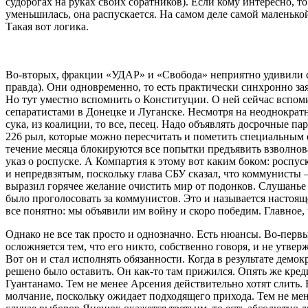
судорогах на руках своих соратников). Если кому интересно, т
уменьшилась, она распускается. На самом деле самой маленько
Такая вот логика.
Во-вторых, фракции «УДАР» и «Свобода» неприятно удивили спи
правда). Они одновременно, то есть практически синхронно за
Но тут уместно вспомнить о Конституции. О ней сейчас вспоми
сепаратистами в Донецке и Луганске. Несмотря на неоднократны
сука, из коалиции, то все, песец. Надо объявлять досрочные п
226 рыл, которые можно пересчитать и пометить специальным об
течение месяца блокируются все попытки предъявить взволно
указ о роспуске. А Компартия к этому вот каким боком: роспу
и непредвзятым, поскольку глава СБУ сказал, что коммунисты 
выразил горячее желание очистить мир от подонков. Слушанье п
было проголосовать за коммунистов. Это и называется настояще
все понятно: мы объявили им войну и скоро победим. Главное, 
Однако не все так просто и однозначно. Есть нюансы. Во-перв
осложняется тем, что его никто, собственно говоря, и не утвер
Вот он и стал исполнять обязанности. Когда в результате де
решено было оставить. Он как-то там прижился. Опять же кред
Гуантанамо. Тем не менее Арсения действительно хотят слить.
молчание, поскольку ожидает подходящего прихода. Тем не менее