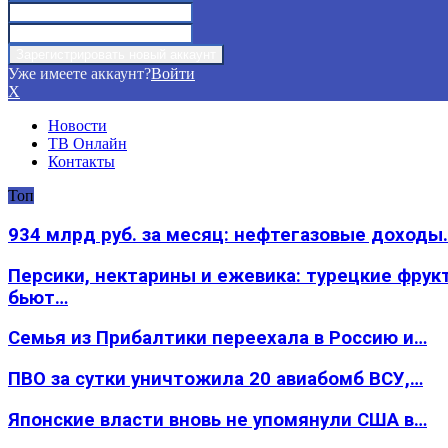
Уже имеете аккаунт?
Войти
X
Новости
ТВ Онлайн
Контакты
Топ
934 млрд руб. за месяц: нефтегазовые доходы
Персики, нектарины и ежевика: турецкие фрук
бьют…
Семья из Прибалтики переехала в Россию и…
ПВО за сутки уничтожила 20 авиабомб ВСУ,…
Японские власти вновь не упомянули США в…