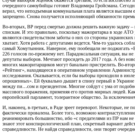
случае выборов Яценюк окажется третьим, то есть абсолютно л
очередного самоубийцы готовят Владимира Гройсмана. Сегодня
верил, что неподъемная коммунальная плата является высшим ев
запрещено. Снова получается исполняющий обязанности премьер
Во-вторых, ВР перед смертью должна решить важную задачу –
спискам. И это правильно, поскольку мажоритарка в ходе АТО
являются свидетельством заботы о них со стороны украинских п
хватает. Хотя работа с депутатами ведется. Чем-то удалось со
самый Хомутынник. Наверное, ему пообещали не поджигать «Бен
226 голосов по-прежнему нет. Парадоксальная ситуация, вы не 
депутаты выборов. Мечтают просидеть до 2017 года. А без нов
многих мажоритарщиков могут банально пристрелить. Во-вторы
«Рейтинг», находящееся в оперативном управлении Администра
исследования. Оказывается, если бы выборы проходили в июле
опрошенных». Ей буквально дышит в спину первый в Украине 
между пи…сом и президентом. Многие сойдут с ума от подобн
массового поражения, применяя его против мирных людей. Как 
европейский парламент, толерантное общество. За исключением
И, наконец, в-третьих, в Раде зреет переворот. Некоторые, н
фактически провалена. Более того, возможно контрнаступлени
реанимировать большинство, ибо «с предателями из ПР нам не 
знают этот конспирологический план, секретный вариант дей
справедливости. Не найдя справедливости, они творят очередн