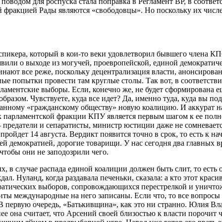
о поводом для роспуска стала поправка в Регламент ВР, в соотве
й фракцией Рады являются «свободовцы». Но поскольку их числе
кера, который в кои-то веки удовлетворил бывшего члена КПСС 
явили о выходе из могучей, проевропейской, единой демократич
нают все реже, поскольку децентрализация власти, анонсирован
е попытки провести там круглые столы. Так вот, в соответствии
арламентские выборы. Если, конечно же, не будет сформирована е
разом. Чувствуете, куда все идет? Да, именно туда, куда вы по
ванному «гражданскому обществу» новую коалицию. И аккурат 
ск парламентской фракции КПУ является первым шагом к ее полно
– предатели и сепаратисты, министр юстиции даже не сомневает
ройдет 14 августа. Вердикт появится точно в срок, то есть к н
й демократией, дорогие товарищи. У нас сегодня два главных вр
чтобы они не заподозрили чего.
ых, в случае распада единой коалиции должен быть слит, то ест
ждал. Нуланд, когда раздавала печеньки, сказала: а кто этот кра
мократических выборов, сопровождающихся перестрелкой и уничт
иты международные на него записаны. Если что, то все вопросы
 В первую очередь, «Батькивщина», как это ни странно. Юлия В
 она считает, что Арсений своей близостью к власти порочит чес