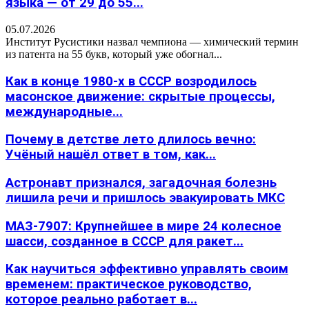
языка — от 29 до 55...
05.07.2026
Институт Русистики назвал чемпиона — химический термин
из патента на 55 букв, который уже обогнал...
Как в конце 1980-х в СССР возродилось
масонское движение: скрытые процессы,
международные...
Почему в детстве лето длилось вечно:
Учёный нашёл ответ в том, как...
Астронавт признался, загадочная болезнь
лишила речи и пришлось эвакуировать МКС
МАЗ-7907: Крупнейшее в мире 24 колесное
шасси, созданное в СССР для ракет...
Как научиться эффективно управлять своим
временем: практическое руководство,
которое реально работает в...