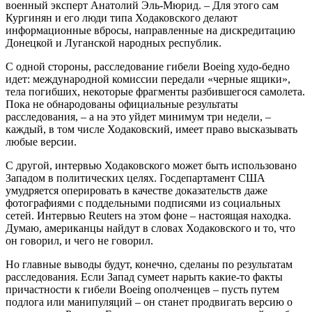
военный эксперт Анатолий Эль-Мюрид. – Для этого сам
Кургинян и его люди типа Ходаковского делают
информационные вбросы, направленные на дискредитацию
Донецкой и Луганской народных республик.
С одной стороны, расследование гибели Boeing худо-бедно
идет: международной комиссии передали «черные ящики»,
тела погибших, некоторые фрагменты разбившегося самолета.
Пока не обнародованы официальные результаты
расследования, – а на это уйдет минимум три недели, –
каждый, в том числе Ходаковский, имеет право высказывать
любые версии.
С другой, интервью Ходаковского может быть использовано
Западом в политических целях. Госдепартамент США
умудряется оперировать в качестве доказательств даже
фотографиями с поддельными подписями из социальных
сетей. Интервью Reuters на этом фоне – настоящая находка.
Думаю, американцы найдут в словах Ходаковского и то, что
он говорил, и чего не говорил.
Но главные выводы будут, конечно, сделаны по результатам
расследования. Если Запад сумеет нарыть какие-то факты
причастности к гибели Boeing ополченцев – пусть путем
подлога или манипуляций – он станет продвигать версию о