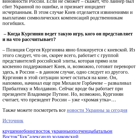
виновности России. Если не сможет – скажет, что лайнер был
сбит Украиной по ошибке, и признает инцидент
исчерпанным. В этом случае Киев отделается извинениями и
выплатами символических компенсаций родственникам
погибших.
– Когда Кургинян ведет такую игру, кого он представляет
и на что рассчитывает?
– Позиция Сергея Кургиняна явно блокируется с киевской. Из
этого следует, что он, скорее всего, работает с группой
представителей российской элиты, которая прямо или
косвенно поддерживает Киев, и, возможно, готовит переворот
здесь, в России – в данном случае, одно следует из другого.
Кургинян в этой ситуации хочет остаться на коне. Он,
напомню, начинал еще при Михаиле Горбачеве – разваливал
Прибалтику и Молдавию. Сейчас вроде бы работает при
президенте Владимире Путине. Но, возможно, Кургинян
считает, что президент России – уже «хромая утка»…
Также можете посмотреть все
новости Украины за сегодня
Источник
крушение
боинг
восток украины
ополченцы
батальон
Восток
"Бук"
александр ходаковский