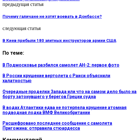
предыдущая статья
Почему галичане не хотят воевать в Донбассе?
следующая статья
В Киев прибыли 180 элитных инструкторов армии США
По теме:
В Подмосковье разбился самолет АН-2: первое фото
В России крушение вертолета с Раиси объяснили
халатностью
Очередные проделки Запада или что на самом дело было на
борту затонувшего у берегов Греции судна
В водах Атлантики едва не потерпела крушение атомная
подводная лодка ВМФ Великобритании
Расшифровано последнее сообщение с самолета
Пригожина: отправила стюардесса
Комментарий