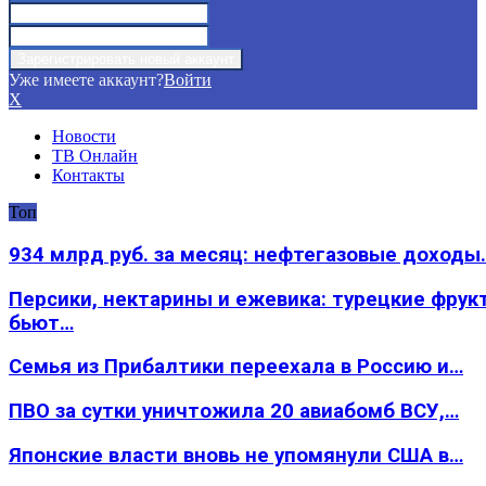
Уже имеете аккаунт?
Войти
X
Новости
ТВ Онлайн
Контакты
Топ
934 млрд руб. за месяц: нефтегазовые доходы
Персики, нектарины и ежевика: турецкие фрук
бьют…
Семья из Прибалтики переехала в Россию и…
ПВО за сутки уничтожила 20 авиабомб ВСУ,…
Японские власти вновь не упомянули США в…