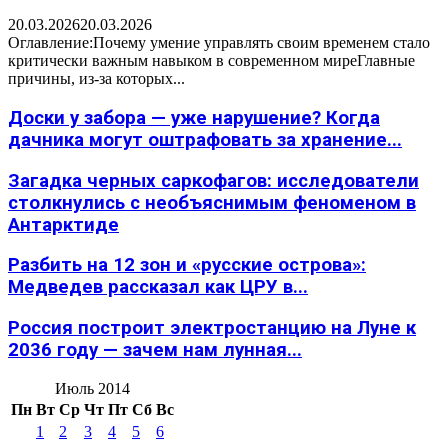
20.03.2026
20.03.2026
Оглавление:Почему умение управлять своим временем стало
критически важным навыком в современном миреГлавные
причины, из-за которых...
Доски у забора — уже нарушение? Когда
дачника могут оштрафовать за хранение...
Загадка черных саркофагов: исследователи
столкнулись с необъяснимым феноменом в
Антарктиде
Разбить на 12 зон и «русские острова»:
Медведев рассказал как ЦРУ в...
Россия построит электростанцию на Луне к
2036 году — зачем нам лунная...
Июль 2014
Пн
Вт
Ср
Чт
Пт
Сб
Вс
1
2
3
4
5
6