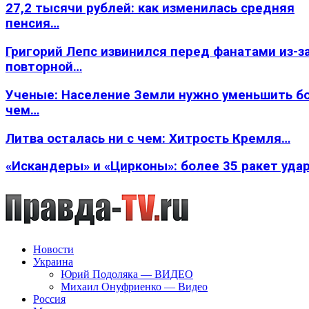
27,2 тысячи рублей: как изменилась средняя
пенсия…
Григорий Лепс извинился перед фанатами из-з
повторной…
Ученые: Население Земли нужно уменьшить б
чем…
Литва осталась ни с чем: Хитрость Кремля…
«Искандеры» и «Цирконы»: более 35 ракет уда
Новости
Украина
Юрий Подоляка — ВИДЕО
Михаил Онуфриенко — Видео
Россия