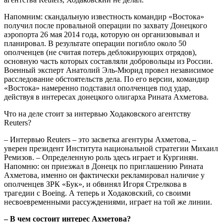
Напомним: скандальную известность командир «Востока»
получил после провальной операции по захвату Донецкого
аэропорта 26 мая 2014 года, которую он организовывал и
планировал. В результате операции погибло около 50
ополченцев (не считая потерь деблокирующих отрядов),
основную часть которых составляли добровольцы из России.
Военный эксперт Анатолий Эль-Мюрид провел независимое
расследование обстоятельств дела. По его версии, командир
«Востока» намеренно подставил ополченцев под удар,
действуя в интересах донецкого олигарха Рината Ахметова.
Что на деле стоит за интервью Ходаковского агентству
Reuters?
– Интервью Reuters – это засветка агентуры Ахметова, –
уверен президент Института национальной стратегии Михаил
Ремизов. – Определенную роль здесь играет и Кургинян.
Напомню: он приезжал в Донецк по приглашению Рината
Ахметова, именно он фактически рекламировал наличие у
ополченцев ЗРК «Бук», и обвинял Игоря Стрелкова в
трагедии с Boeing. А теперь и Ходаковский, со своими
несвоевременными рассуждениями, играет на той же линии.
– В чем состоит интерес Ахметова?