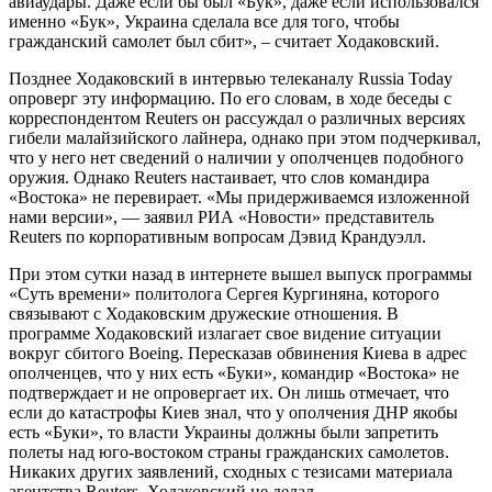
авиаудары. Даже если бы был «Бук», даже если использовался
именно «Бук», Украина сделала все для того, чтобы
гражданский самолет был сбит», – считает Ходаковский.
Позднее Ходаковский в интервью телеканалу Russia Today
опроверг эту информацию. По его словам, в ходе беседы с
корреспондентом Reuters он рассуждал о различных версиях
гибели малайзийского лайнера, однако при этом подчеркивал,
что у него нет сведений о наличии у ополченцев подобного
оружия. Однако Reuters настаивает, что слов командира
«Востока» не перевирает. «Мы придерживаемся изложенной
нами версии», — заявил РИА «Новости» представитель
Reuters по корпоративным вопросам Дэвид Крандуэлл.
При этом сутки назад в интернете вышел выпуск программы
«Суть времени» политолога Сергея Кургиняна, которого
связывают с Ходаковским дружеские отношения. В
программе Ходаковский излагает свое видение ситуации
вокруг сбитого Boеing. Пересказав обвинения Киева в адрес
ополченцев, что у них есть «Буки», командир «Востока» не
подтверждает и не опровергает их. Он лишь отмечает, что
если до катастрофы Киев знал, что у ополчения ДНР якобы
есть «Буки», то власти Украины должны были запретить
полеты над юго-востоком страны гражданских самолетов.
Никаких других заявлений, сходных с тезисами материала
агентства Reuters, Ходаковский не делал.