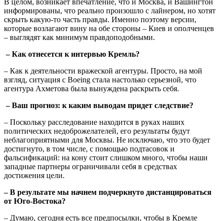
В целом, возникает впечатление, что и Москва, и Вашингтон
информированы, что реально произошло с лайнером, но хотят
скрыть какую-то часть правды. Именно поэтому версии,
которые возлагают вину на обе стороны – Киев и ополченцев
– выглядят как минимум правдоподобными.
– Как отнесется к интервью Кремль?
– Как к деятельности вражеской агентуры. Просто, на мой
взгляд, ситуация с Boeing стала настолько серьезной, что
агентура Ахметова была вынуждена раскрыть себя.
– Ваш прогноз: к каким выводам придет следствие?
– Поскольку расследование находится в руках наших
политических недоброжелателей, его результаты будут
неблагоприятными для Москвы. Не исключаю, что это будет
достигнуто, в том числе, с помощью подтасовок и
фальсификаций: на кону стоит слишком много, чтобы наши
западные партнеры ограничивали себя в средствах
достижения цели.
– В результате мы начнем подчеркнуто дистанцироваться
от Юго-Востока?
– Думаю, сегодня есть все предпосылки, чтобы в Кремле