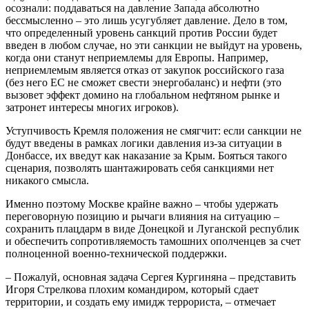
осознали: поддаваться на давление Запада абсолютно
бессмысленно – это лишь усугубляет давление. Дело в том,
что определенный уровень санкций против России будет
введен в любом случае, но эти санкции не выйдут на уровень,
когда они станут неприемлемы для Европы. Например,
неприемлемым является отказ от закупок российского газа
(без него ЕС не сможет свести энергобаланс) и нефти (это
вызовет эффект домино на глобальном нефтяном рынке и
затронет интересы многих игроков).
Уступчивость Кремля положения не смягчит: если санкции не
будут введены в рамках логики давления из-за ситуации в
Донбассе, их введут как наказание за Крым. Бояться такого
сценария, позволять шантажировать себя санкциями нет
никакого смысла.
Именно поэтому Москве крайне важно – чтобы удержать
переговорную позицию и рычаги влияния на ситуацию –
сохранить плацдарм в виде Донецкой и Луганской республик
и обеспечить сопротивляемость тамошних ополченцев за счет
полноценной военно-технической поддержки.
– Пожалуй, основная задача Сергея Кургиняна – представить
Игоря Стрелкова плохим командиром, который сдает
территории, и создать ему имидж террориста, – отмечает