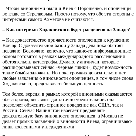
– Чтобы виновными были и Киев с Порошенко, и ополченцы
во главе со Стрелковым. Просто потому, что обе эти стороны с
интересами самого Ахметова не считаются.
– Как интервью Ходаковского будет расценено на Западе?
– Как доказательство причастности ополченцев к крушению
Boeing. С доказательной базой у Запада дела пока обстоят
неважно. Возможно, конечно, что какие-то информационные
бомбы готовятся в рамках международного расследования
обстоятельств катастрофы. Думаю, у англичан, которые
расшифровывают сейчас «черные ящики», будет возможность
такие бомбы заложить. Но пока громких доказательств нет,
любые заявления о виновности ополченцев, в том числе слова
Ходаковского, представляют большую ценность.
Тем более, версия, в рамках которой виновными оказываются
обе стороны, выглядит достаточно убедительной: она
позволяет объяснить странное поведение как США, так и
России. Сейчас Вашингтон избегает предъявлять
доказательную базу виновности ополченцев, а Москва не
делает прямых заявлений о виновности Киева, ограничиваясь
лишь косвенными утверждениями.