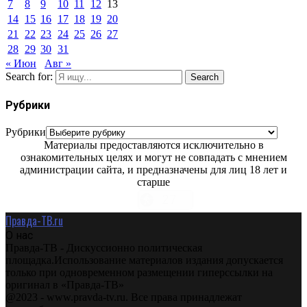
7
8
9
10
11
12
13
14
15
16
17
18
19
20
21
22
23
24
25
26
27
28
29
30
31
« Июн
Авг »
Search for:
Search
Рубрики
Рубрики
Материалы предоставляются исключительно в
ознакомительных целях и могут не совпадать с мнением
администрации сайта, и предназначены для лиц 18 лет и
старше
Правда-ТВ.ru
О нас
Правда-ТВ - Дискуссионно политическая
площадка.Использование материалов издания допускается
только при одновременном размещении гиперссылки на
оригинал в «Правда-ТВ»
@2023 - www.pravda-tv.ru. Все права принадлежат