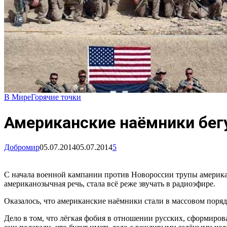
В Мире
Горячие точки
Американские наёмники бег
Добромир
05.07.2014
05.07.2014
5
С начала военной кампании против Новороссии трупы американ
американозычная речь, стала всё реже звучать в радиоэфире.
Оказалось, что американские наёмники стали в массовом поряд
Дело в том, что лёгкая фобия в отношении русских, сформиро