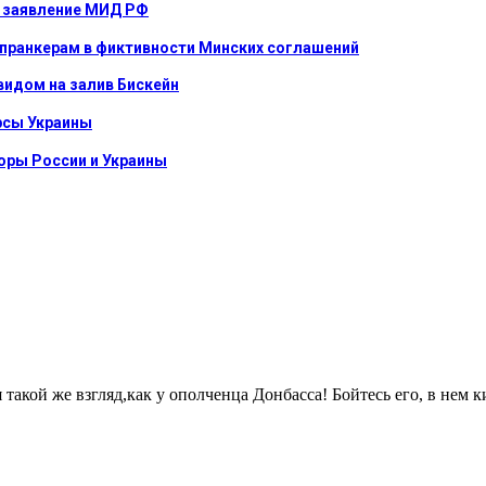
е: заявление МИД РФ
 пранкерам в фиктивности Минских соглашений
видом на залив Бискейн
урсы Украины
оры России и Украины
ой же взгляд,как у ополченца Донбасса! Бойтесь его, в нем к