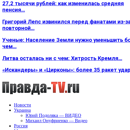
27,2 тысячи рублей: как изменилась средняя
пенсия…
Григорий Лепс извинился перед фанатами из-з
повторной…
Ученые: Население Земли нужно уменьшить б
чем…
Литва осталась ни с чем: Хитрость Кремля…
«Искандеры» и «Цирконы»: более 35 ракет уда
Новости
Украина
Юрий Подоляка — ВИДЕО
Михаил Онуфриенко — Видео
Россия