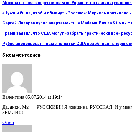
Москва готова к переговорам по Украине, но назвала услови
«Нужны были, чтобы обмануть Россию»: Меркель призналась
Сергей Лазарев купил апартаменты в Майами-Бич за $1 млн с 
Трамп заявил, что США могут «забрать практически все» рес
Рубио анонсировал новые попытки США возобновить перегов
5 комментариев
Валентина
05.07.2014 at 19:14
Да, янки. Мы — РУССКИЕ!!! Я женщина. РУССКАЯ. И у меня так
ЗЕМЛИ!!!
Ответ