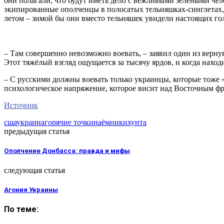
они полагали, что будут иметь дело с вежливыми зелёными че
экипированные ополченцы в полосатых тельняшках-синглетах,
летом – зимой бы они вместо тельняшек увидели настоящих гол
– Там совершенно невозможно воевать, – заявил один из вернув
Этот тяжёлый взгляд ощущается за тысячу ярдов, и когда нахо
– С русскими должны воевать только украинцы, которые тоже «т
психологическое напряжение, которое висит над Восточным ф
Источник
сша
украина
горячие точки
наёмники
хунта
предыдущая статья
Ополчение Донбасса: правда и мифы
следующая статья
Агония Украины
По теме: