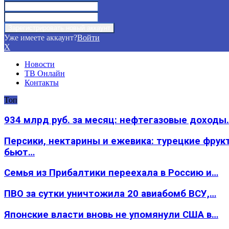
Уже имеете аккаунт?
Войти
X
Новости
ТВ Онлайн
Контакты
Топ
934 млрд руб. за месяц: нефтегазовые доходы
Персики, нектарины и ежевика: турецкие фрук
бьют…
Семья из Прибалтики переехала в Россию и…
ПВО за сутки уничтожила 20 авиабомб ВСУ,…
Японские власти вновь не упомянули США в…