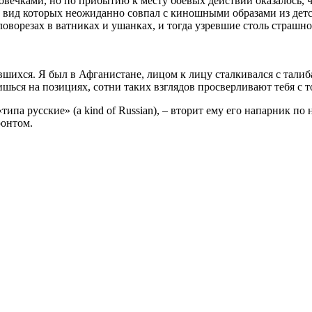
ловечками, но по прибытию к месту боевых действий оказалось, 
 вид которых неожиданно совпал с киношными образами из детс
оворезах в ватниках и ушанках, и тогда узревшие столь страшно
шихся. Я был в Афганистане, лицом к лицу сталкивался с талибам
дишься на позициях, сотни таких взглядов просверливают тебя с
ипа русские» (a kind of Russian), – вторит ему его напарник по
ронтом.