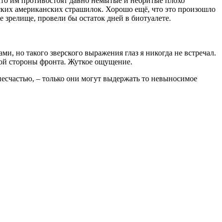
что им противостоят давно немытые и небритые плохо
ких американских страшилок. Хорошо ещё, что это произошло
е зрелище, провели бы остаток дней в биотуалете.
и, но такого зверского выражения глаз я никогда не встречал.
 той стороны фронта. Жуткое ощущение.
 несчастью, – только они могут выдержать то невыносимое