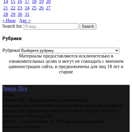
14
15
16
17
18
19
20
21
22
23
24
25
26
27
28
29
30
31
« Июн
Авг »
Search for:
Search
Рубрики
Рубрики
Материалы предоставляются исключительно в
ознакомительных целях и могут не совпадать с мнением
администрации сайта, и предназначены для лиц 18 лет и
старше
Правда-ТВ.ru
О нас
Правда-ТВ - Дискуссионно политическая
площадка.Использование материалов издания допускается
только при одновременном размещении гиперссылки на
оригинал в «Правда-ТВ»
@2023 - www.pravda-tv.ru. Все права принадлежат
правообладателям.