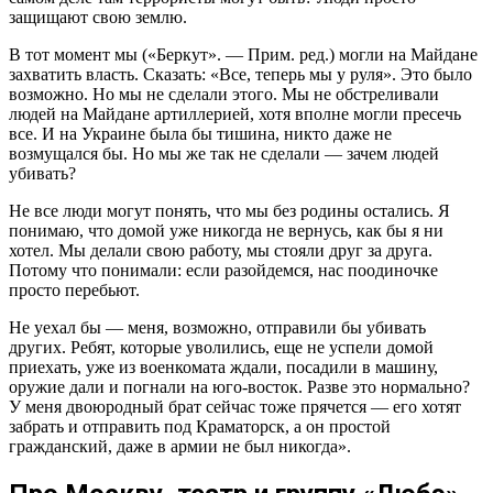
защищают свою землю.
В тот момент мы («Беркут». — Прим. ред.) могли на Майдане
захватить власть. Сказать: «Все, теперь мы у руля». Это было
возможно. Но мы не сделали этого. Мы не обстреливали
людей на Майдане артиллерией, хотя вполне могли пресечь
все. И на Украине была бы тишина, никто даже не
возмущался бы. Но мы же так не сделали — зачем людей
убивать?
Не все люди могут понять, что мы без родины остались. Я
понимаю, что домой уже никогда не вернусь, как бы я ни
хотел. Мы делали свою работу, мы стояли друг за друга.
Потому что понимали: если разойдемся, нас поодиночке
просто перебьют.
Не уехал бы — меня, возможно, отправили бы убивать
других. Ребят, которые уволились, еще не успели домой
приехать, уже из военкомата ждали, посадили в машину,
оружие дали и погнали на юго-восток. Разве это нормально?
У меня двоюродный брат сейчас тоже прячется — его хотят
забрать и отправить под Краматорск, а он простой
гражданский, даже в армии не был никогда».