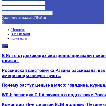
Уже имеете аккаунт?
Войти
X
Новости
ТВ Онлайн
Контакты
Топ
В Ялте отдыхающих экстренно призвали покин
пляжи…
Российская шестовичка Разина рассказала, как
американцы сочувствуют…
Почему растут цены на мясо: говядина, курица
WSJ: разведка США заявила о подготовке Росс
Командир 76-й дивизии ВДВ доложил Путину 