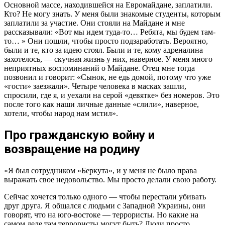
Основной массе, находившейся на Евромайдане, заплатили.
Кто? Не могу знать. У меня были знакомые студенты, которым
заплатили за участие. Они стояли на Майдане и мне
рассказывали: «Вот мы идем туда-то… Ребята, мы будем там-
то… » Они пошли, чтобы просто подзаработать. Вероятно,
были и те, кто за идею стоял. Были и те, кому адреналина
захотелось, — скучная жизнь у них, наверное. У меня много
неприятных воспоминаний о Майдане. Отец мне тогда
позвонил и говорит: «Сынок, не едь домой, потому что уже
«гости» заезжали». Четыре человека в масках зашли,
спросили, где я, и уехали на серой «девятке» без номеров. Это
после того как наши личные данные «слили», наверное,
хотели, чтобы народ нам мстил».
Про гражданскую войну и
возвращение на родину
«Я был сотрудником «Беркута», и у меня не было права
выражать свое недовольство. Мы просто делали свою работу.
Сейчас хочется только одного — чтобы перестали убивать
друг друга. Я общался с людьми с Западной Украины, они
говорят, что на юго-востоке — террористы. Но какие на
самом деле там террористы могут быть? Люди просто