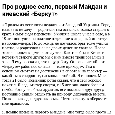
Про родное село, первый Майдан и
киевский «Беркут»
«Я родом из местности недалеко от Западной Украины. Город
называть не хочу — родители там остались, только старшего
брата я смог сюда перевезти. Учился в школе у нас в селе, а в
19 лет поступил на платное отделение в аграрный институт
на зооинженера. Но до конца не доучился: брат тоже учился
платно, и родителям на нас двоих денег не хватало. После
этого я пошел в армию, отслужил. Как-то я был в Киеве и
встретил старого друга: мы с ним вместе тренировались в
зале. Я ему рассказал, что ищу работу. Он говорит: «Я вот в
«Беркуте» работаю, хочешь — тоже приходи». Там в
основном смотрят на достижения в спорте и на характер —
какой ты в спарринге, насколько стойкий. Я и пошел. Мне
тогда 21 было. Командир роты сказал, что я себя хорошо
показал. Я ведь мастер спорта, с 15 лет занимался боевым
самбо. Рота у нас была дружная, все помогали друг другу,
постоянно ездили отдыхать на природу, держались вместе.
Полк — как одна дружная семья. Честно скажу, в «Беркуте»
мне нравилось.
Я помню времена первого Майдана, мне тогда было где-то 13