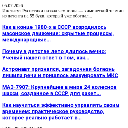
05.07.2026
Институт Русистики назвал чемпиона — химический термин
из патента на 55 букв, который уже обогнал...
Как в конце 1980-х в СССР возродилось
масонское движение: скрытые процессы,
международные...
Почему в детстве лето длилось вечно:
Учёный нашёл ответ в том, как...
Астронавт признался, загадочная болезнь
лишила речи и пришлось эвакуировать МКС
МАЗ-7907: Крупнейшее в мире 24 колесное
шасси, созданное в СССР для ракет...
Как научиться эффективно управлять своим
временем: практическое руководство,
которое реально работает в...