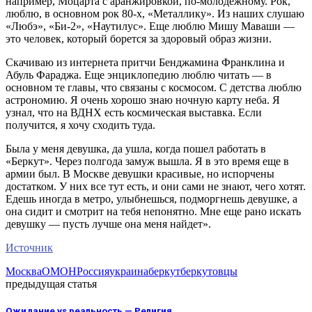
например, Моцарта с аранжировкой, по-молодежному. Рок,
люблю, в основном рок 80-х, «Металлику». Из наших слушаю
«Любэ», «Би-2», «Наутилус». Еще люблю Мишу Маваши —
это человек, который борется за здоровый образ жизни.
Скачиваю из интернета притчи Бенджамина Франклина и
Абуль Фараджа. Еще энциклопедию люблю читать — в
основном те главы, что связаны с космосом. С детства люблю
астрономию. Я очень хорошо знаю ночную карту неба. Я
узнал, что на ВДНХ есть космическая выставка. Если
получится, я хочу сходить туда.
Была у меня девушка, да ушла, когда пошел работать в
«Беркут». Через полгода замуж вышла. Я в это время еще в
армии был. В Москве девушки красивые, но испорчены
достатком. У них все тут есть, и они сами не знают, чего хотят.
Едешь иногда в метро, улыбнешься, подморгнешь девушке, а
она сидит и смотрит на тебя непонятно. Мне еще рано искать
девушку — пусть лучше она меня найдет».
Источник
Москва
ОМОН
Россия
украина
беркут
беркутовцы
предыдущая статья
Ожидание vs реальность — Религия