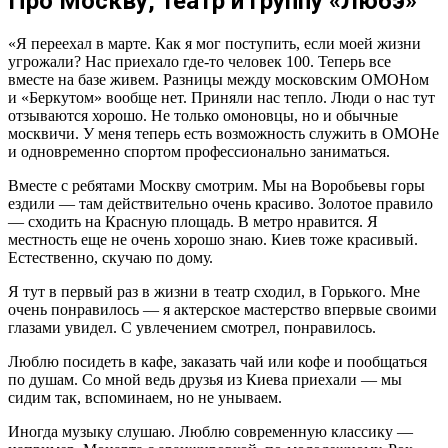
Про Москву, театр и группу «Любэ»
«Я переехал в марте. Как я мог поступить, если моей жизни
угрожали? Нас приехало где-то человек 100. Теперь все
вместе на базе живем. Разницы между московским ОМОНом
и «Беркутом» вообще нет. Приняли нас тепло. Люди о нас тут
отзываются хорошо. Не только омоновцы, но и обычные
москвичи. У меня теперь есть возможность служить в ОМОНе
и одновременно спортом профессионально заниматься.
Вместе с ребятами Москву смотрим. Мы на Воробьевы горы
ездили — там действительно очень красиво. Золотое правило
— сходить на Красную площадь. В метро нравится. Я
местность еще не очень хорошо знаю. Киев тоже красивый.
Естественно, скучаю по дому.
Я тут в первый раз в жизни в театр сходил, в Горького. Мне
очень понравилось — я актерское мастерство впервые своими
глазами увидел. С увлечением смотрел, понравилось.
Люблю посидеть в кафе, заказать чай или кофе и пообщаться
по душам. Со мной ведь друзья из Киева приехали — мы
сидим так, вспоминаем, но не унываем.
Иногда музыку слушаю. Люблю современную классику —