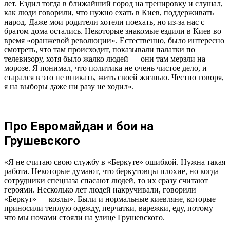
лет. Ездил тогда в ближайший город на тренировку и слушал,
как люди говорили, что нужно ехать в Киев, поддерживать
народ. Даже мои родители хотели поехать, но из-за нас с
братом дома остались. Некоторые знакомые ездили в Киев во
время «оранжевой революции». Естественно, было интересно
смотреть, что там происходит, показывали палатки по
телевизору, хотя было жалко людей — они там мерзли на
морозе. Я понимал, что политика не очень чистое дело, и
старался в это не вникать, жить своей жизнью. Честно говоря,
я на выборы даже ни разу не ходил».
Про Евромайдан и бои на
Грушевского
«Я не считаю свою службу в «Беркуте» ошибкой. Нужна такая
работа. Некоторые думают, что беркутовцы плохие, но когда
сотрудники спецназа спасают людей, то их сразу считают
героями. Несколько лет людей накручивали, говорили
«Беркут» — козлы». Были и нормальные киевляне, которые
приносили теплую одежду, перчатки, варежки, еду, потому
что мы ночами стояли на улице Грушевского.