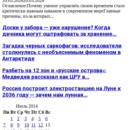
20.03.2026
20.03.2026
Оглавление:Почему умение управлять своим временем стало
критически важным навыком в современном миреГлавные
причины, из-за которых...
Доски у забора — уже нарушение? Когда
дачника могут оштрафовать за хранение...
Загадка черных саркофагов: исследователи
столкнулись с необъяснимым феноменом в
Антарктиде
Разбить на 12 зон и «русские острова»:
Медведев рассказал как ЦРУ в...
Россия построит электростанцию на Луне к
2036 году — зачем нам лунная...
Июль 2014
Пн
Вт
Ср
Чт
Пт
Сб
Вс
1
2
3
4
5
6
7
8
9
10
11
12
13