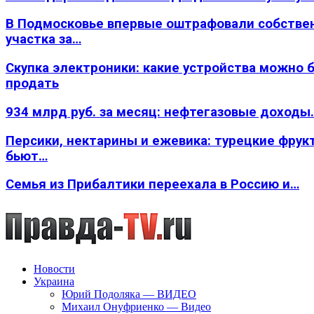
В Подмосковье впервые оштрафовали собстве
участка за…
Скупка электроники: какие устройства можно 
продать
934 млрд руб. за месяц: нефтегазовые доходы
Персики, нектарины и ежевика: турецкие фрук
бьют…
Семья из Прибалтики переехала в Россию и…
Новости
Украина
Юрий Подоляка — ВИДЕО
Михаил Онуфриенко — Видео