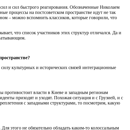
х сил и сил быстрого реагирования. Обозначенные Николаем
ные процессы на постсоветском пространстве идут не так
аном – можно вспомнить классиков, которые говорили, что
ает, что список участников этих структур отличался. Да и
хватывающим.
 пространстве?
В силу культурных и исторических связей интеграционные
аны противостоит власти в Киеве и западным регионам
иденты приходят и уходят. Похожая ситуация и с Грузией, и с
переплетения с западными структурами, то посмотрим, какую
 Для этого не обязательно обладать каким-то колоссальным