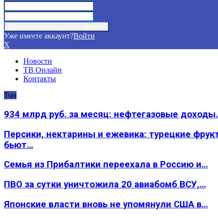
Уже имеете аккаунт?
Войти
X
Новости
ТВ Онлайн
Контакты
Топ
934 млрд руб. за месяц: нефтегазовые доходы
Персики, нектарины и ежевика: турецкие фрук
бьют…
Семья из Прибалтики переехала в Россию и…
ПВО за сутки уничтожила 20 авиабомб ВСУ,…
Японские власти вновь не упомянули США в…