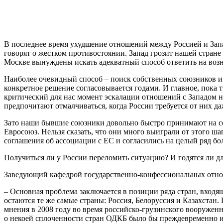
В последнее время ухудшение отношений между Россией и Запа
говорят о жестком противостоянии. Запад грозит нашей стра
Москве вынуждены искать адекватный способ ответить на воз
Наиболее очевидный способ – поиск собственных союзников и 
конкретное решение согласовывается годами. И главное, пока 
критический для нас момент эскалации отношений с Западом
предпочитают отмалчиваться, когда России требуется от них д
Зато наши бывшие союзники довольно быстро принимают на се
Евросоюз. Нельзя сказать, что они много выиграли от этого ш
соглашения об ассоциации с ЕС и согласились на целый ряд бо
Получиться ли у России переломить ситуацию? И годятся ли д
Заведующий кафедрой государственно-конфессиональных отнош
– Основная проблема заключается в позиции ряда стран, вход
остаются те же самые страны: Россия, Белоруссия и Казахстан
мнения в 2008 году во время российско-грузинского вооруженно
о некоей сплоченности стран ОДКБ было бы преждевременно и