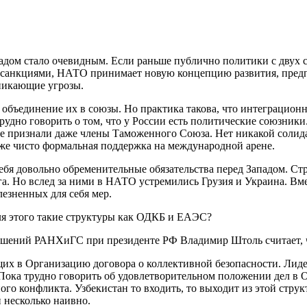
дом стало очевидным. Если раньше публично политики с двух ст
не санкциями, НАТО принимает новую концепцию развития, пред
никающие угрозы.
объединение их в союзы. Но практика такова, что интеграцион
трудно говорить о том, что у России есть политические союзник
 не признали даже члены Таможенного Союза. Нет никакой сол
аже чисто формальная поддержка на международной арене.
бя довольно обременительные обязательства перед Западом. С
ага. Но вслед за ними в НАТО устремились Грузия и Украина. В
лезненных для себя мер.
ля этого такие структуры как ОДКБ и ЕАЭС?
ений РАНХиГС при президенте РФ Владимир Штоль считает, что
ящих в Организацию договора о коллективной безопасности. Ли
. Пока трудно говорить об удовлетворительном положении дел в 
го конфликта. Узбекистан то входить, то выходит из этой струк
 несколько наивно.