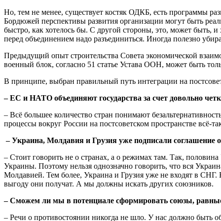
Но, тем не менее, существует костяк ОДКБ, есть программы ра
Бордюжей перспективы развития организации могут быть реали
быстро, как хотелось бы. С другой стороны, это, может быть,
перед объединением надо разъединиться. Иногда полезно убира
Предыдущий опыт строительства Совета экономической взаимоп
военный блок, согласно 51 статье Устава ООН, может быть то
В принципе, выбран правильный путь интеграции на постсовет
– ЕС и НАТО объединяют государства за счет довольно чет
– Всё большее количество стран понимают безальтернативность
процессы вокруг России на постсоветском пространстве всё-т
– Украина, Молдавия и Грузия уже подписали соглашение о
– Стоит говорить не о странах, а о режимах там. Так, полови
Украины. Поэтому нельзя однозначно говорить, что вся Украина 
Молдавией. Тем более, Украина и Грузия уже не входят в СНГ.
выгоду они получат. А мы должны искать других союзников.
– Сможем ли мы в потенциале сформировать союзы, равны
– Речи о противостоянии никогда не шло. У нас должно быть об