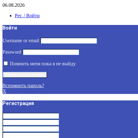
06.08.2026
Рег. / Войти
Войти
Username or email
Password
Помнить меня пока я не выйду
Вспомнить пароль?
X
Регистрация