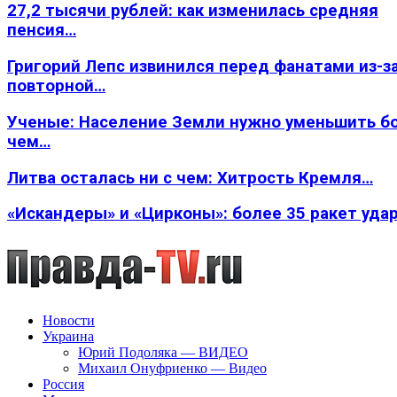
27,2 тысячи рублей: как изменилась средняя
пенсия…
Григорий Лепс извинился перед фанатами из-з
повторной…
Ученые: Население Земли нужно уменьшить б
чем…
Литва осталась ни с чем: Хитрость Кремля…
«Искандеры» и «Цирконы»: более 35 ракет уда
Новости
Украина
Юрий Подоляка — ВИДЕО
Михаил Онуфриенко — Видео
Россия