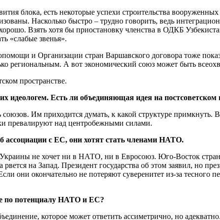
звития блока, есть некоторые успехи строительства вооруженны
зованы. Насколько быстро – трудно говорить, ведь интеграцион
 и хорошо. Взять хотя бы приостановку членства в ОДКБ Узбекист
ть «слабые звенья».
омощи и Организации стран Варшавского договора тоже показыв
лько региональным. А вот экономический союз может быть всео
ском пространстве.
ких идеологем. Есть ли объединяющая идея на постсоветском
 союзов. Им приходится думать, к какой структуре примкнуть. 
аки превалируют над центробежными силами.
б ассоциации с ЕС, они хотят стать членами НАТО.
на Украины не хочет ни в НАТО, ни в Евросоюз. Юго-Восток стр
рвется на Запад. Президент государства об этом заявил, но през
 Если они окончательно не потеряют суверенитет из-за тесного 
е по потенциалу НАТО и ЕС?
ъединение, которое может ответить ассиметрично, но адекватно.