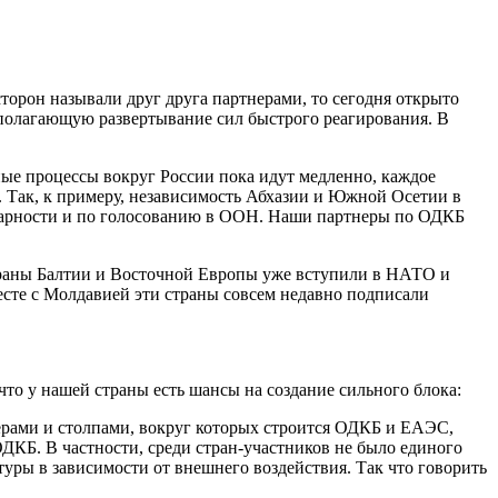
орон называли друг друга партнерами, то сегодня открыто
полагающую развертывание сил быстрого реагирования. В
ные процессы вокруг России пока идут медленно, каждое
и. Так, к примеру, независимость Абхазии и Южной Осетии в
идарности и по голосованию в ООН. Наши партнеры по ОДКБ
траны Балтии и Восточной Европы уже вступили в НАТО и
месте с Молдавией эти страны совсем недавно подписали
 у нашей страны есть шансы на создание сильного блока:
дерами и столпами, вокруг которых строится ОДКБ и ЕАЭС,
ОДКБ. В частности, среди стран-участников не было единого
туры в зависимости от внешнего воздействия. Так что говорить