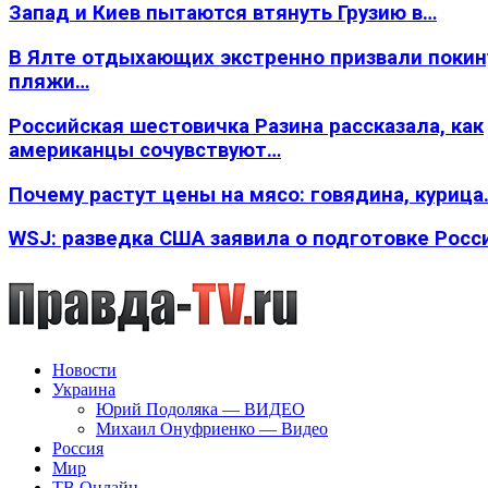
Запад и Киев пытаются втянуть Грузию в…
В Ялте отдыхающих экстренно призвали покин
пляжи…
Российская шестовичка Разина рассказала, как
американцы сочувствуют…
Почему растут цены на мясо: говядина, курица
WSJ: разведка США заявила о подготовке Росс
Новости
Украина
Юрий Подоляка — ВИДЕО
Михаил Онуфриенко — Видео
Россия
Мир
ТВ Онлайн