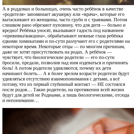
А в роддомах и больницах, очень часто ребёнок в качестве
«родителя» запоминает акушерку или «врача», которые его
вытаскивают из женщины, часто грубо и с травмами. Потом
слишком рано обрезают пуповину, что для дитя — больно и
вредно! Ребёнка уносят, вкалывают гадость под названием
«прививка\вакцина», обрабатывают нежные глаза ребёнка
едкими химикатами и по-сути разлучают его с родителями на
некоторое время. Некоторые отцы — по многим причинам,
даже не хотят присутствовать на родах. А ребёнок —
чувствует, что биологические родители — его по-сути
бросили, предали, позволив над ним издеваться и причинять
боль! А потом родители удивляются, почему их дети
начинают болеть… А в более зрелом возрасте родители будут
удивляться отсутствию взаимопонимания с детьми, а всё
потому, что их первый глубинный контакт — НЕ состоялся
после родов… Такие родители, на протяжении всей жизни
будут для детей не Родными, а лишь биологическими, отсюда
и непонимание…