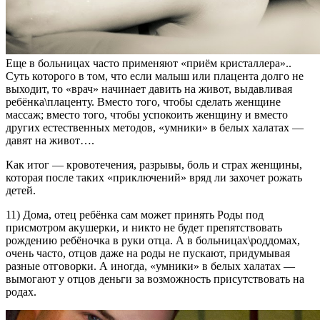
Еще в больницах часто применяют «приём кристаллера»..
Суть которого в том, что если малыш или плацента долго не
выходит, то «врач» начинает давить на живот, выдавливая
ребёнка\плаценту. Вместо того, чтобы сделать женщине
массаж; вместо того, чтобы успокоить женщину и вместо
других естественных методов, «умники» в белых халатах —
давят на живот….
Как итог — кровотечения, разрывы, боль и страх женщины,
которая после таких «приключений» вряд ли захочет рожать
детей.
11) Дома, отец ребёнка сам может принять Роды под
присмотром акушерки, и никто не будет препятствовать
рождению ребёночка в руки отца. А в больницах\роддомах,
очень часто, отцов даже на роды не пускают, придумывая
разные отговорки. А иногда, «умники» в белых халатах —
вымогают у отцов деньги за возможность присутствовать на
родах.