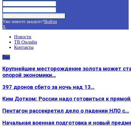
Уже имеете аккаунт?
Войти
X
Новости
ТВ Онлайн
Контакты
Топ
Крупнейшее месторождение золота может ст
опорой экономики…
397 дронов сбито за ночь над 13…
Ким Дотком: России надо готовиться к прямо
Пентагон рассекретил дело о падении НЛО с…
Начальная военная подготовка и новый предм