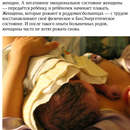
женщин. А негативное эмоциональное состояние женщины
— передаётся ребёнку, и ребёночек начинает плакать.
Женщины, которые рожают в роддомах\больницах — с трудом
восстанавливают своё физическое и БиоЭнергетическое
состояние. И после такого опыта больничных родов,
женщины часто не хотят рожать снова.