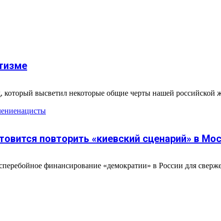
тизме
 который высветил некоторые общие черты нашей российской жи
чение
нацисты
овится повторить «киевский сценарий» в Мо
сперебойное финансирование «демократии» в России для сверже