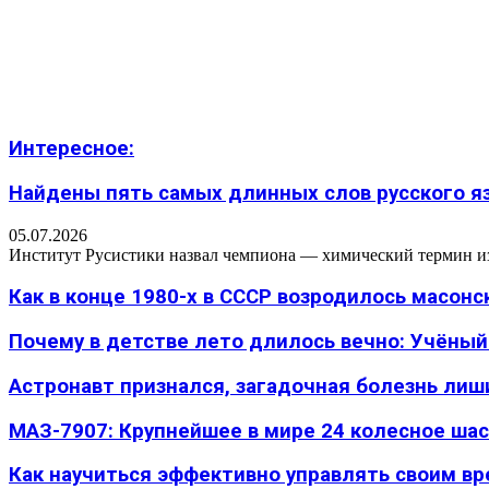
Интересное:
Найдены пять самых длинных слов русского язы
05.07.2026
Институт Русистики назвал чемпиона — химический термин из п
Как в конце 1980-х в СССР возродилось масон
Почему в детстве лето длилось вечно: Учёный н
Астронавт признался, загадочная болезнь лиш
МАЗ-7907: Крупнейшее в мире 24 колесное шасс
Как научиться эффективно управлять своим вре