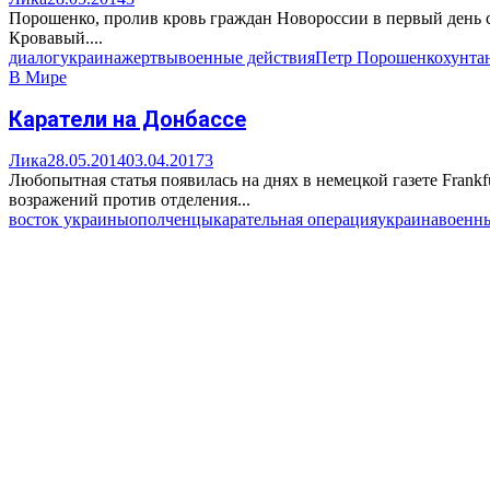
Порошенко, пролив кровь граждан Новороссии в первый день с
Кровавый....
диалог
украина
жертвы
военные действия
Петр Порошенко
хунта
В Мире
Каратели на Донбассе
Лика
28.05.2014
03.04.2017
3
Любопытная статья появилась на днях в немецкой газете Frankf
возражений против отделения...
восток украины
ополченцы
карательная операция
украина
военны