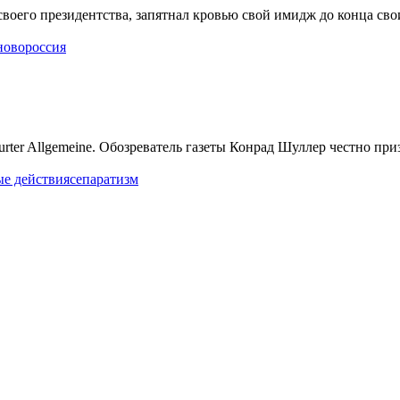
воего президентства, запятнал кровью свой имидж до конца св
новороссия
urter Allgemeine. Обозреватель газеты Конрад Шуллер честно пр
е действия
сепаратизм