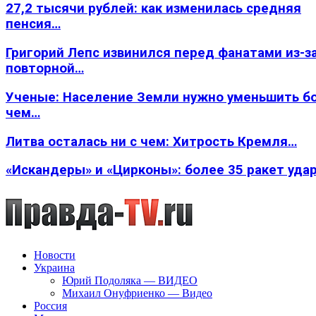
27,2 тысячи рублей: как изменилась средняя
пенсия…
Григорий Лепс извинился перед фанатами из-з
повторной…
Ученые: Население Земли нужно уменьшить б
чем…
Литва осталась ни с чем: Хитрость Кремля…
«Искандеры» и «Цирконы»: более 35 ракет уда
Новости
Украина
Юрий Подоляка — ВИДЕО
Михаил Онуфриенко — Видео
Россия