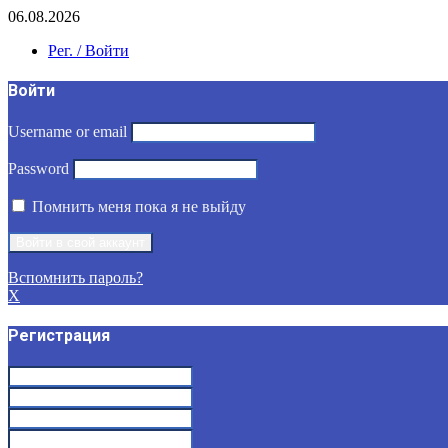
06.08.2026
Рег. / Войти
Войти
Username or email
Password
Помнить меня пока я не выйду
Вспомнить пароль?
X
Регистрация