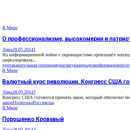
В Мире
О профессионализме, высокомерии и патрио
Лика
28.05.2014
1
На информационной войне с укронацистами произошёл эпизод,
циркулировала...
хунта
карательная операция
укрсми
украина
дезинформация
опол
В Мире
Валютный курс революции. Конгресс США гот
Лика
28.05.2014
7
Конгресс США готовится принять закон, который обеспечит бе
закон
Политика
Россия
сша
В Мире
Порошенко Кровавый
Лика
28.05.2014
3