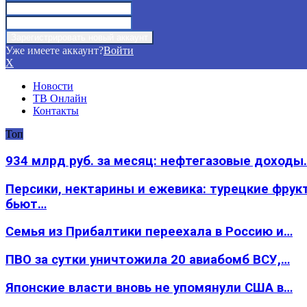
Уже имеете аккаунт?
Войти
X
Новости
ТВ Онлайн
Контакты
Топ
934 млрд руб. за месяц: нефтегазовые доходы
Персики, нектарины и ежевика: турецкие фрук
бьют…
Семья из Прибалтики переехала в Россию и…
ПВО за сутки уничтожила 20 авиабомб ВСУ,…
Японские власти вновь не упомянули США в…