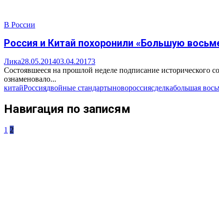
В России
Россия и Китай похоронили «Большую восьм
Лика
28.05.2014
03.04.2017
3
Состоявшееся на прошлой неделе подписание исторического сог
ознаменовало...
китай
Россия
двойные стандарты
новороссия
сделка
большая вось
Навигация по записям
1
2