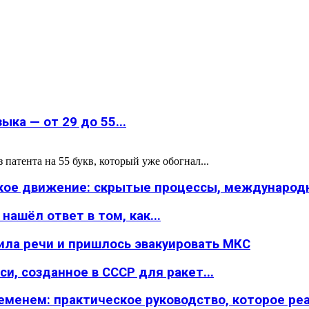
ка — от 29 до 55...
атента на 55 букв, который уже обогнал...
ское движение: скрытые процессы, международн
ашёл ответ в том, как...
ила речи и пришлось эвакуировать МКС
и, созданное в СССР для ракет...
менем: практическое руководство, которое реал