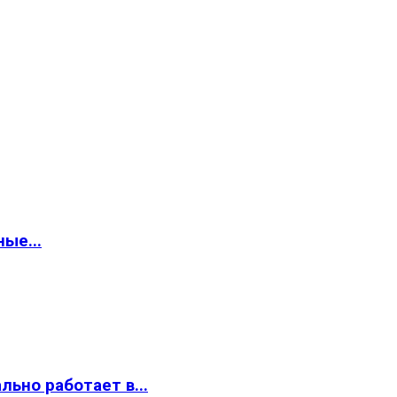
ые...
ьно работает в...