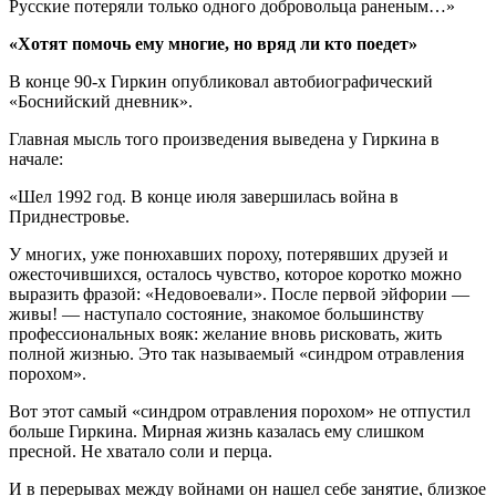
Русские потеряли только одного добровольца раненым…»
«Хотят помочь ему многие, но вряд ли кто поедет»
В конце 90-х Гиркин опубликовал автобиографический
«Боснийский дневник».
Главная мысль того произведения выведена у Гиркина в
начале:
«Шел 1992 год. В конце июля завершилась война в
Приднестровье.
У многих, уже понюхавших пороху, потерявших друзей и
ожесточившихся, осталось чувство, которое коротко можно
выразить фразой: «Недовоевали». После первой эйфории —
живы! — наступало состояние, знакомое большинству
профессиональных вояк: желание вновь рисковать, жить
полной жизнью. Это так называемый «синдром отравления
порохом».
Вот этот самый «синдром отравления порохом» не отпустил
больше Гиркина. Мирная жизнь казалась ему слишком
пресной. Не хватало соли и перца.
И в перерывах между войнами он нашел себе занятие, близкое