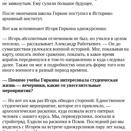
не замкнутым. Ему сулили большое будущее.
После окончания школы Гиркин поступил в Историко-
архивный институт.
Вот как вспоминают Игоря Гиркина однокурсники.
— Игорь абсолютным отличником не был, но учился в целом
неплохо, — рассказывает Александр Работкевич. — Он до
сумасшествия увлекался военной историей. Мог, показывая на
карту, описать любое сражение, показать, в какое время
корабль передвинулся в том-то направлении и куда следовал
далее. Также он мог в подробностях описать форму того или
иного военного в разный период времени.
— Помимо учебы Гиркина интересовала студенческая
жизнь — вечеринки, какие-то увеселительные
мероприятия?
— Но вот их как раз Игорь обходил стороной. Единственное
студенческое мероприятие, которое его привлекло, —
археологические раскопки, куда позвали всего пятерых
человек с нашего курса. Мы, первокурсники, поехали в
стройотряд. Ездили на раскопки в Псков. Последний раз мы
виделись с Игорем на встрече однокурсников пару лет назад.