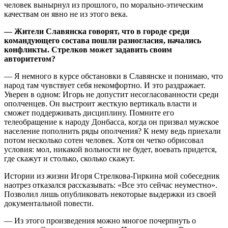
человек вынырнул из прошлого, по морально-этическим
качествам он явно не из этого века.
— Жители Славянска говорят, что в городе среди
командующего состава пошли разногласия, начались
конфликты. Стрелков может задавить своим
авторитетом?
— Я немного в курсе обстановки в Славянске и понимаю, что
народ там чувствует себя некомфортно. И это раздражает.
Уверен в одном: Игорь не допустит несогласованности среди
ополченцев. Он выстроит жесткую вертикаль власти и
сможет поддерживать дисциплину. Помните его
телеобращение к народу Донбасса, когда он призвал мужское
население пополнить ряды ополчения? К нему ведь приехали
потом несколько сотен человек. Хотя он четко обрисовал
условия: мол, никакой вольности не будет, воевать придется,
где скажут и столько, сколько скажут.
Истории из жизни Игоря Стрелкова-Гиркина мой собеседник
наотрез отказался рассказывать: «Все это сейчас неуместно».
Позволил лишь опубликовать некоторые выдержки из своей
документальной повести.
— Из этого произведения можно многое почерпнуть о