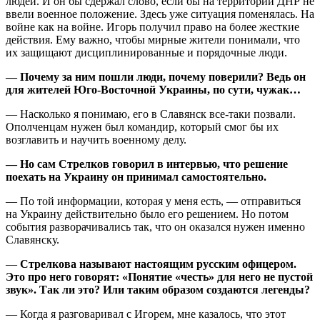
людей. И он бы сдержал слово, если бы на территории ДНР не
ввели военное положение. Здесь уже ситуация поменялась. На
войне как на войне. Игорь получил право на более жесткие
действия. Ему важно, чтобы мирные жители понимали, что
их защищают дисциплинированные и порядочные люди.
— Почему за ним пошли люди, почему поверили? Ведь он
для жителей Юго-Восточной Украины, по сути, чужак…
— Насколько я понимаю, его в Славянск все-таки позвали.
Ополченцам нужен был командир, который смог бы их
возглавить и научить военному делу.
— Но сам Стрелков говорил в интервью, что решение
поехать на Украину он принимал самостоятельно.
— По той информации, которая у меня есть, — отправиться
на Украину действительно было его решением. Но потом
события разворачивались так, что он оказался нужен именно
Славянску.
—
Стрелкова называют настоящим русским офицером.
Это про него говорят: «Понятие «честь» для него не пустой
звук». Так ли это? Или таким образом создаются легенды?
— Когда я разговаривал с Игорем, мне казалось, что этот