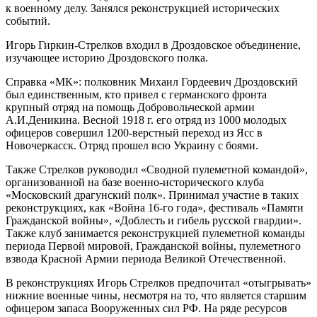
к военному делу. Занялся реконструкцией исторических
событий.
Игорь Гиркин-Стрелков входил в Дроздовское объединение,
изучающее историю Дроздовского полка.
Справка «МК»: полковник Михаил Гордеевич Дроздовский
был единственным, кто привел с германского фронта
крупный отряд на помощь Добровольческой армии
А.И.Деникина. Весной 1918 г. его отряд из 1000 молодых
офицеров совершил 1200-верстный переход из Ясс в
Новочеркасск. Отряд прошел всю Украину с боями.
Также Стрелков руководил «Сводной пулеметной командой»,
организованной на базе военно-исторического клуба
«Московский драгунский полк». Принимал участие в таких
реконструкциях, как «Война 16-го года», фестиваль «Памяти
Гражданской войны», «Доблесть и гибель русской гвардии».
Также клуб занимается реконструкцией пулеметной команды
периода Первой мировой, Гражданской войны, пулеметного
взвода Красной Армии периода Великой Отечественной.
В реконструкциях Игорь Стрелков предпочитал «отыгрывать»
нижние военные чины, несмотря на то, что является старшим
офицером запаса Вооруженных сил РФ. На ряде ресурсов