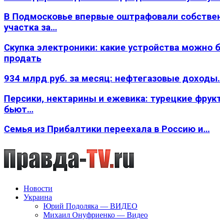
В Подмосковье впервые оштрафовали собстве
участка за…
Скупка электроники: какие устройства можно 
продать
934 млрд руб. за месяц: нефтегазовые доходы
Персики, нектарины и ежевика: турецкие фрук
бьют…
Семья из Прибалтики переехала в Россию и…
Новости
Украина
Юрий Подоляка — ВИДЕО
Михаил Онуфриенко — Видео