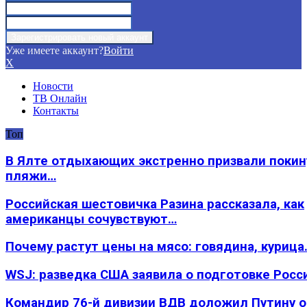
Уже имеете аккаунт?
Войти
X
Новости
ТВ Онлайн
Контакты
Топ
В Ялте отдыхающих экстренно призвали покин
пляжи…
Российская шестовичка Разина рассказала, как
американцы сочувствуют…
Почему растут цены на мясо: говядина, курица
WSJ: разведка США заявила о подготовке Росс
Командир 76-й дивизии ВДВ доложил Путину 