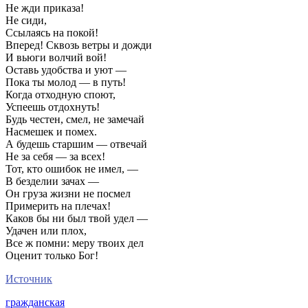
Не жди приказа!
Не сиди,
Ссылаясь на покой!
Вперед! Сквозь ветры и дожди
И вьюги волчий вой!
Оставь удобства и уют —
Пока ты молод — в путь!
Когда отходную споют,
Успеешь отдохнуть!
Будь честен, смел, не замечай
Насмешек и помех.
А будешь старшим — отвечай
Не за себя — за всех!
Тот, кто ошибок не имел, —
В безделии зачах —
Он груза жизни не посмел
Примерить на плечах!
Каков бы ни был твой удел —
Удачен или плох,
Все ж помни: меру твоих дел
Оценит только Бог!
Источник
гражданская