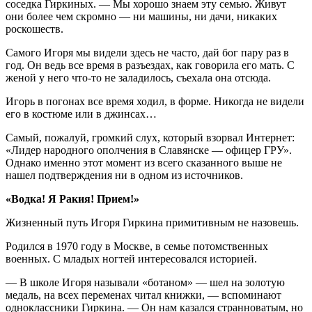
соседка Гиркиных. — Мы хорошо знаем эту семью. Живут
они более чем скромно — ни машины, ни дачи, никаких
роскошеств.
Самого Игоря мы видели здесь не часто, дай бог пару раз в
год. Он ведь все время в разъездах, как говорила его мать. С
женой у него что-то не заладилось, съехала она отсюда.
Игорь в погонах все время ходил, в форме. Никогда не видели
его в костюме или в джинсах…
Самый, пожалуй, громкий слух, который взорвал Интернет:
«Лидер народного ополчения в Славянске — офицер ГРУ».
Однако именно этот момент из всего сказанного выше не
нашел подтверждения ни в одном из источников.
«Водка! Я Ракия! Прием!»
Жизненный путь Игоря Гиркина примитивным не назовешь.
Родился в 1970 году в Москве, в семье потомственных
военных. С младых ногтей интересовался историей.
— В школе Игоря называли «ботаном» — шел на золотую
медаль, на всех переменах читал книжки, — вспоминают
одноклассники Гиркина. — Он нам казался странноватым, но