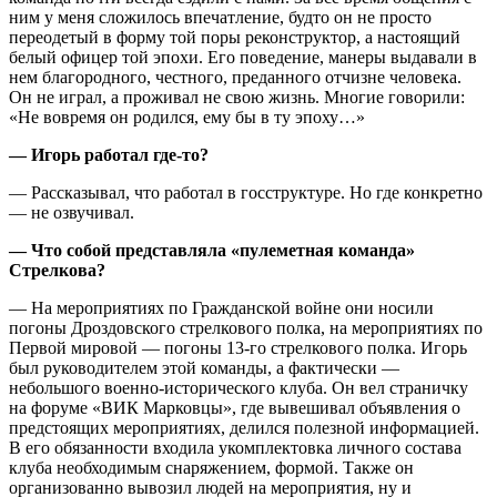
ним у меня сложилось впечатление, будто он не просто
переодетый в форму той поры реконструктор, а настоящий
белый офицер той эпохи. Его поведение, манеры выдавали в
нем благородного, честного, преданного отчизне человека.
Он не играл, а проживал не свою жизнь. Многие говорили:
«Не вовремя он родился, ему бы в ту эпоху…»
— Игорь работал где-то?
— Рассказывал, что работал в госструктуре. Но где конкретно
— не озвучивал.
— Что собой представляла «пулеметная команда»
Стрелкова?
— На мероприятиях по Гражданской войне они носили
погоны Дроздовского стрелкового полка, на мероприятиях по
Первой мировой — погоны 13-го стрелкового полка. Игорь
был руководителем этой команды, а фактически —
небольшого военно-исторического клуба. Он вел страничку
на форуме «ВИК Марковцы», где вывешивал объявления о
предстоящих мероприятиях, делился полезной информацией.
В его обязанности входила укомплектовка личного состава
клуба необходимым снаряжением, формой. Также он
организованно вывозил людей на мероприятия, ну и