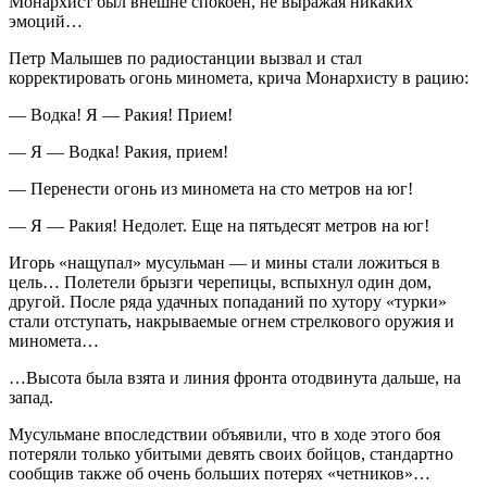
Монархист был внешне спокоен, не выражая никаких
эмоций…
Петр Малышев по радиостанции вызвал и стал
корректировать огонь миномета, крича Монархисту в рацию:
— Водка! Я — Ракия! Прием!
— Я — Водка! Ракия, прием!
— Перенести огонь из миномета на сто метров на юг!
— Я — Ракия! Недолет. Еще на пятьдесят метров на юг!
Игорь «нащупал» мусульман — и мины стали ложиться в
цель… Полетели брызги черепицы, вспыхнул один дом,
другой. После ряда удачных попаданий по хутору «турки»
стали отступать, накрываемые огнем стрелкового оружия и
миномета…
…Высота была взята и линия фронта отодвинута дальше, на
запад.
Мусульмане впоследствии объявили, что в ходе этого боя
потеряли только убитыми девять своих бойцов, стандартно
сообщив также об очень больших потерях «четников»…