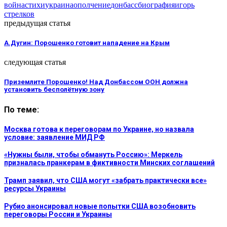
война
стихи
украина
ополчение
донбасс
биография
игорь
стрелков
предыдущая статья
А.Дугин: Порошенко готовит нападение на Крым
следующая статья
Приземлите Порошенко! Над Донбассом ООН должна
установить бесполётную зону
По теме:
Москва готова к переговорам по Украине, но назвала
условие: заявление МИД РФ
«Нужны были, чтобы обмануть Россию»: Меркель
призналась пранкерам в фиктивности Минских соглашений
Трамп заявил, что США могут «забрать практически все»
ресурсы Украины
Рубио анонсировал новые попытки США возобновить
переговоры России и Украины