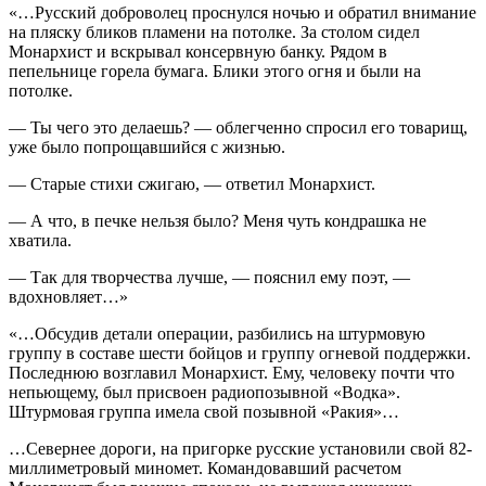
«…Русский доброволец проснулся ночью и обратил внимание
на пляску бликов пламени на потолке. За столом сидел
Монархист и вскрывал консервную банку. Рядом в
пепельнице горела бумага. Блики этого огня и были на
потолке.
— Ты чего это делаешь? — облегченно спросил его товарищ,
уже было попрощавшийся с жизнью.
— Старые стихи сжигаю, — ответил Монархист.
— А что, в печке нельзя было? Меня чуть кондрашка не
хватила.
— Так для творчества лучше, — пояснил ему поэт, —
вдохновляет…»
«…Обсудив детали операции, разбились на штурмовую
группу в составе шести бойцов и группу огневой поддержки.
Последнюю возглавил Монархист. Ему, человеку почти что
непьющему, был присвоен радиопозывной «Водка».
Штурмовая группа имела свой позывной «Ракия»…
…Севернее дороги, на пригорке русские установили свой 82-
миллиметровый миномет. Командовавший расчетом