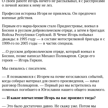
О своей работе Игорь ничего не рассказывал, я с расспросами
о личной жизни к нему не лез.
Профессия историка Игоря не привлекла. Он предпочел
военные действия.
Первым его марш-броском стало Приднестровье, воевал в
Боснии в русском добровольческом отряде, а затем в бригадах
Войска Республики Сербской. В Чечне Игорь побывал
дважды: в 1995 году — в составе мотострелковой бригады и с
1999-го по 2005 годы — в частях спецназа.
…О русском добровольческом отряде, который воевал в
Боснии, позже написал Михаил Поликарпов. Среди его
героев — Игорь Гиркин.
Мы связались с писателем.
— Я познакомился с Игорем на почве югославских событий,
когда собирал материал для своего произведения, — начал
разговор Поликарпов. — Первый раз мы встретились на
поминках погибшего в Югославии нашего общего знакомого.
— И какое впечатление Игорь на вас произвел тогда?
— Это было достаточно давно. Не скажу уже. Потом мы