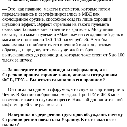
— Это, как правило, макеты пулеметов, которые потом
переделывались и сертифицировались в МВД как
охолощенное оружие, способное создать лишь хороший
шумовой эффект. Эффект стрельбы из такого пулемета
оказывает большое впечатление на зрителей. Могу лишь
сказать, что макет пулемета «Максим» на сегодняшний день в
магазине стоит около 130–150 тысяч рублей. А чтобы
максимально приблизить его внешний вид к «царскому
образцу», надо докупить массу деталей из бронзы,
выпускавшихся до революции, которые тоже стоят от 5 до 100
тысяч за штуку.
— За последнее время проходила информация, что
Стрелков прошел горячие точки, являлся сотрудником
ФСБ, ГРУ… Вы что-то слышали о его прошлом?
— Он писал на одном из форумов, что служил в артиллерии в
Чечне. В Боснию добровольцем ездил. Про ГРУ и ФСБ мне
известно также по слухам в прессе. Никакой дополнительной
информацией я не располагаю.
— Наверняка в среде реконструкторов обсуждали, почему
Стрелков решил поехать на Украину. Кто-то знал о его
планах?