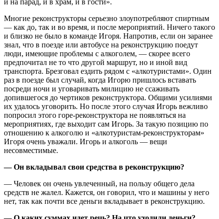
и на парад, и в храм, и в гости».
Многие реконструкторы серьезно злоупотребляют спиртным
— как до, так и во время, и после мероприятий. Ничего такого
и близко не было в команде Игоря. Напротив, если он заранее
знал, что в поезде или автобусе на реконструкцию поедут
люди, имеющие проблемы с алкоголем, — скорее всего
предпочитал не то что другой маршрут, но и иной вид
транспорта. Брезговал ездить рядом с «алкотуристами». Один
раз в поезде был случай, когда Игорю пришлось вставать
посреди ночи и уговаривать милицию не ссаживать
допившегося до чертиков реконструктора. Общими усилиями
их удалось уговорить. Но после этого случая Игорь вежливо
попросил этого горе-реконструктора не появляться на
мероприятиях, где выходит сам Игорь. За такую позицию по
отношению к алкоголю и «алкотуристам-реконструкторам»
Игоря очень уважали. Игорь и алкоголь — вещи
несовместимые.
— Он вкладывал свои средства в реконструкцию?
— Человек он очень увлеченный, на пользу общего дела
средств не жалел. Кажется, он говорил, что и машины у него
нет, так как почти все деньги вкладывает в реконструкцию.
— О каких суммах идет речь? На что уходили деньги?