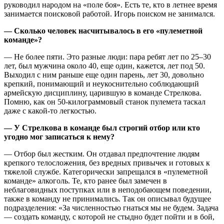
руководил народом на «поле боя». Есть те, кто в летнее время
занимается поисковой работой. Игорь поиском не занимался.
— Сколько человек насчитывалось в его «пулеметной
команде»?
— Не более пяти. Это разные люди: пара ребят лет по 25–30
лет, был мужчина около 40, еще один, кажется, лет под 50.
Выходил с ним раньше еще один парень, лет 30, довольно
крепкий, понимающий и неукоснительно соблюдающий
армейскую дисциплину, царившую в команде Стрелкова.
Помню, как он 50-килограммовый станок пулемета таскал
даже с какой-то легкостью.
— У Стрелкова в команде был строгий отбор или кто
угодно мог записаться к нему?
— Отбор был жестким. Он отдавал предпочтение людям
крепкого телосложения, без вредных привычек и готовых к
тяжелой службе. Категорически запрещался в «пулеметной
команде» алкоголь. Те, кто ранее был замечен в
неблаговидных поступках или в неподобающем поведении,
также в команду не принимались. Так он описывал будущее
подразделения: «За численностью гнаться мы не будем. Задача
— создать команду, с которой не стыдно будет пойти и в бой,