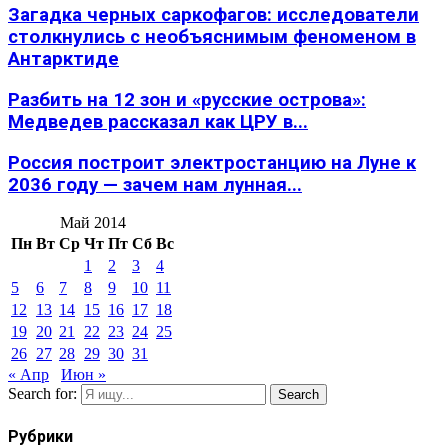
Загадка черных саркофагов: исследователи
столкнулись с необъяснимым феноменом в
Антарктиде
Разбить на 12 зон и «русские острова»:
Медведев рассказал как ЦРУ в...
Россия построит электростанцию на Луне к
2036 году — зачем нам лунная...
Май 2014
Пн
Вт
Ср
Чт
Пт
Сб
Вс
1
2
3
4
5
6
7
8
9
10
11
12
13
14
15
16
17
18
19
20
21
22
23
24
25
26
27
28
29
30
31
« Апр
Июн »
Search for:
Search
Рубрики