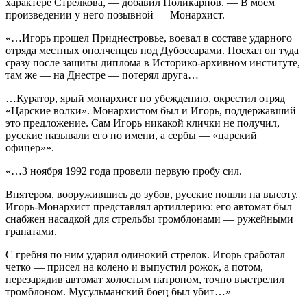
характере Стрелкова, — добавил Поликарпов. — В моем
произведении у него позывной — Монархист.
«…Игорь прошел Приднестровье, воевал в составе ударного
отряда местных ополченцев под Дубоссарами. Поехал он туда
сразу после защиты диплома в Историко-архивном институте,
там же — на Днестре — потерял друга…
…Куратор, ярый монархист по убеждению, окрестил отряд
«Царские волки». Монархистом был и Игорь, поддержавший
это предложение. Сам Игорь никакой клички не получил,
русские называли его по имени, а сербы — «царский
офицер»».
«…3 ноября 1992 года провели первую пробу сил.
Впятером, вооружившись до зубов, русские пошли на высоту.
Игорь-Монархист представлял артиллерию: его автомат был
снабжен насадкой для стрельбы тромблонами — ружейными
гранатами.
С гребня по ним ударил одинокий стрелок. Игорь сработал
четко — присел на колено и выпустил рожок, а потом,
перезарядив автомат холостым патроном, точно выстрелил
тромблоном. Мусульманский боец был убит…»