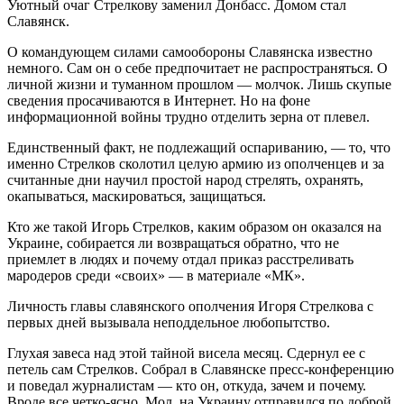
Уютный очаг Стрелкову заменил Донбасс. Домом стал
Славянск.
О командующем силами самообороны Славянска известно
немного. Сам он о себе предпочитает не распространяться. О
личной жизни и туманном прошлом — молчок. Лишь скупые
сведения просачиваются в Интернет. Но на фоне
информационной войны трудно отделить зерна от плевел.
Единственный факт, не подлежащий оспариванию, — то, что
именно Стрелков сколотил целую армию из ополченцев и за
считанные дни научил простой народ стрелять, охранять,
окапываться, маскироваться, защищаться.
Кто же такой Игорь Стрелков, каким образом он оказался на
Украине, собирается ли возвращаться обратно, что не
приемлет в людях и почему отдал приказ расстреливать
мародеров среди «своих» — в материале «МК».
Личность главы славянского ополчения Игоря Стрелкова с
первых дней вызывала неподдельное любопытство.
Глухая завеса над этой тайной висела месяц. Сдернул ее с
петель сам Стрелков. Собрал в Славянске пресс-конференцию
и поведал журналистам — кто он, откуда, зачем и почему.
Вроде все четко-ясно. Мол, на Украину отправился по доброй