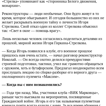
«Стрелка» упоминают как «сторонника Белого движения,
монархии».
Реконструкторы — люди необычные. Они будто живут в то
время, которое обыгрывают. И сегодня большинство из них не
желает раскрывать военную тайну о личности Игоря
Стрелкова. Свой отказ один из коллег Стрелкова объяснил
так: «Свет в окне — помощь врагу».
Лишь несколько человек согласились поделиться деталями из
прошлой, мирной жизни Игоря Гиркина-Стрелкова.
— Когда Игорь появился в клубе, его военное прошлое
пришлось нам очень кстати, — начал разговор реконструктор
Николай. — Он всегда охотно делился премудростями
строевой подготовки, тактики, учил нас грамотно обращаться
с оружием, хоть и бутафорским. Предлагал неоднократно всем
прослушать лекцию по сборке-разборке его верного друга —
охолощенного пулемета «Максим».
— Когда вы с ним познакомились?
— Года три назад. Мы, участники клуба «ВИК Марковцы»,
раньше часто выезжали на мероприятия, посвященные
Гражданской войне. Игорь и его так называемая пулеметная
команда почти всегда ездили с нами. За все время общения с