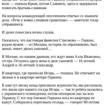
воле — сначала Крым, потом Славянск, здесь и задержался
помогать братьям-славянам.
На вопросы командующий ополчением отвечал со знанием
дела. «Речь у вояки слишком грамотная», — заметили тогда
собравшиеся.
И далее понеслась волна слухов.
Оказалось, что настоящая фамилия Стрелкова — Гиркин,
родом мужик — из Москвы, историк по образованию, был
женат, имеет двоих сыновей…
В Москве, по нашим данным, его ждут мама Алла Ивановна,
сестра. Остались здесь жена и двое сыновей — 10-летний
Андрей и 16-летний Александр.
В квартире, где прописан Игорь, — тишина. Не отвечают на
звонки и в квартире матери Гиркина.
К нам тут месяц назад приезжали журналисты, мы рассказали,
что знали про нашего соседа Игоря, — так те ребята оказались
с украинского телевидения, потом опозорили нас на всю
Украину. С тех пор близкие Гиркина носа из квартиры не
кажут. Собирались переезжать отсюда, — говорит 80-летняя