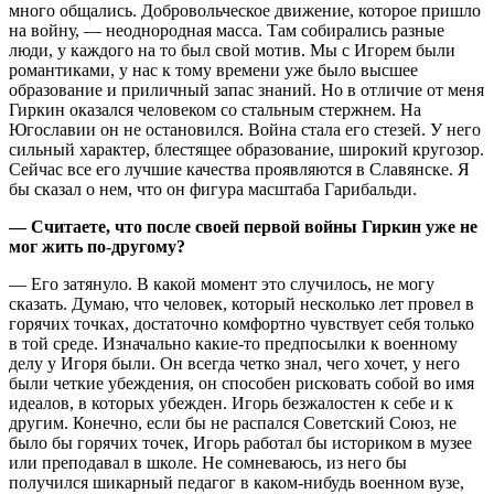
много общались. Добровольческое движение, которое пришло
на войну, — неоднородная масса. Там собирались разные
люди, у каждого на то был свой мотив. Мы с Игорем были
романтиками, у нас к тому времени уже было высшее
образование и приличный запас знаний. Но в отличие от меня
Гиркин оказался человеком со стальным стержнем. На
Югославии он не остановился. Война стала его стезей. У него
сильный характер, блестящее образование, широкий кругозор.
Сейчас все его лучшие качества проявляются в Славянске. Я
бы сказал о нем, что он фигура масштаба Гарибальди.
— Считаете, что после своей первой войны Гиркин уже не
мог жить по-другому?
— Его затянуло. В какой момент это случилось, не могу
сказать. Думаю, что человек, который несколько лет провел в
горячих точках, достаточно комфортно чувствует себя только
в той среде. Изначально какие-то предпосылки к военному
делу у Игоря были. Он всегда четко знал, чего хочет, у него
были четкие убеждения, он способен рисковать собой во имя
идеалов, в которых убежден. Игорь безжалостен к себе и к
другим. Конечно, если бы не распался Советский Союз, не
было бы горячих точек, Игорь работал бы историком в музее
или преподавал в школе. Не сомневаюсь, из него бы
получился шикарный педагог в каком-нибудь военном вузе,