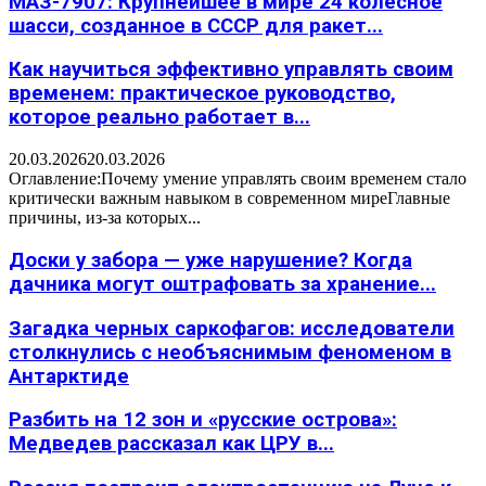
МАЗ-7907: Крупнейшее в мире 24 колесное
шасси, созданное в СССР для ракет...
Как научиться эффективно управлять своим
временем: практическое руководство,
которое реально работает в...
20.03.2026
20.03.2026
Оглавление:Почему умение управлять своим временем стало
критически важным навыком в современном миреГлавные
причины, из-за которых...
Доски у забора — уже нарушение? Когда
дачника могут оштрафовать за хранение...
Загадка черных саркофагов: исследователи
столкнулись с необъяснимым феноменом в
Антарктиде
Разбить на 12 зон и «русские острова»:
Медведев рассказал как ЦРУ в...