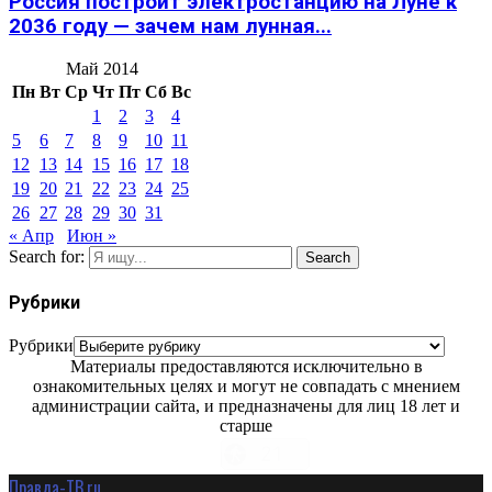
Россия построит электростанцию на Луне к
2036 году — зачем нам лунная...
Май 2014
Пн
Вт
Ср
Чт
Пт
Сб
Вс
1
2
3
4
5
6
7
8
9
10
11
12
13
14
15
16
17
18
19
20
21
22
23
24
25
26
27
28
29
30
31
« Апр
Июн »
Search for:
Search
Рубрики
Рубрики
Материалы предоставляются исключительно в
ознакомительных целях и могут не совпадать с мнением
администрации сайта, и предназначены для лиц 18 лет и
старше
Правда-ТВ.ru