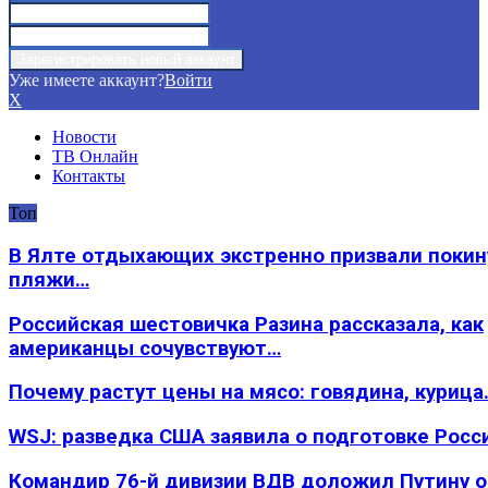
Уже имеете аккаунт?
Войти
X
Новости
ТВ Онлайн
Контакты
Топ
В Ялте отдыхающих экстренно призвали покин
пляжи…
Российская шестовичка Разина рассказала, как
американцы сочувствуют…
Почему растут цены на мясо: говядина, курица
WSJ: разведка США заявила о подготовке Росс
Командир 76-й дивизии ВДВ доложил Путину 