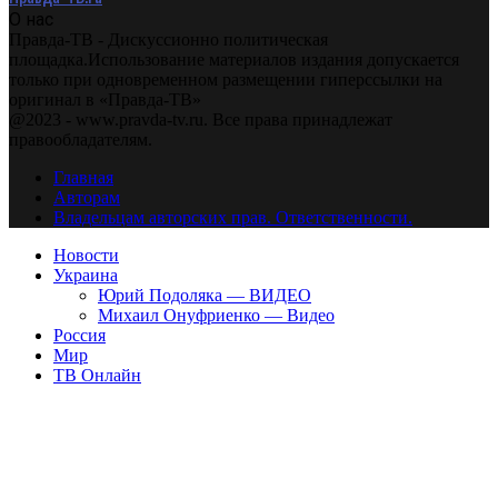
О нас
Правда-ТВ - Дискуссионно политическая
площадка.Использование материалов издания допускается
только при одновременном размещении гиперссылки на
оригинал в «Правда-ТВ»
@2023 - www.pravda-tv.ru. Все права принадлежат
правообладателям.
Главная
Авторам
Владельцам авторских прав. Ответственности.
Новости
Украина
Юрий Подоляка — ВИДЕО
Михаил Онуфриенко — Видео
Россия
Мир
ТВ Онлайн