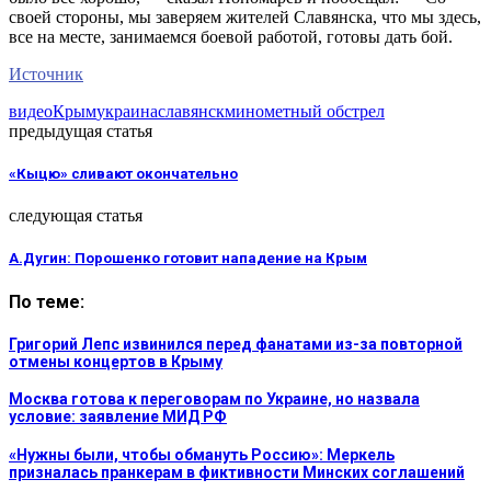
своей стороны, мы заверяем жителей Славянска, что мы здесь,
все на месте, занимаемся боевой работой, готовы дать бой.
Источник
видео
Крым
украина
славянск
минометный обстрел
предыдущая статья
«Кыцю» сливают окончательно
следующая статья
А.Дугин: Порошенко готовит нападение на Крым
По теме:
Григорий Лепс извинился перед фанатами из-за повторной
отмены концертов в Крыму
Москва готова к переговорам по Украине, но назвала
условие: заявление МИД РФ
«Нужны были, чтобы обмануть Россию»: Меркель
призналась пранкерам в фиктивности Минских соглашений