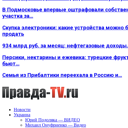
В Подмосковье впервые оштрафовали собстве
участка за…
Скупка электроники: какие устройства можно 
продать
934 млрд руб. за месяц: нефтегазовые доходы
Персики, нектарины и ежевика: турецкие фрук
бьют…
Семья из Прибалтики переехала в Россию и…
Новости
Украина
Юрий Подоляка — ВИДЕО
Михаил Онуфриенко — Видео