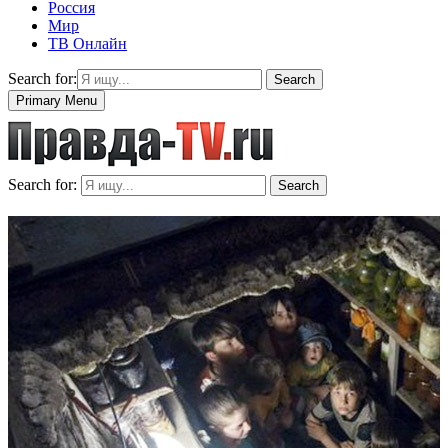
Россия
Мир
ТВ Онлайн
Search for:
Search
Primary Menu
Search for:
Search