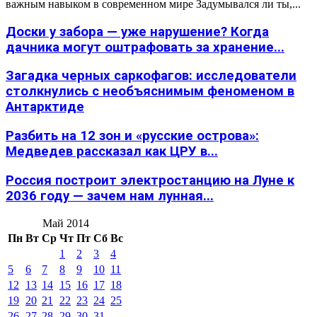
важным навыком в современном мире Задумывался ли ты,...
Доски у забора — уже нарушение? Когда
дачника могут оштрафовать за хранение...
Загадка черных саркофагов: исследователи
столкнулись с необъяснимым феноменом в
Антарктиде
Разбить на 12 зон и «русские острова»:
Медведев рассказал как ЦРУ в...
Россия построит электростанцию на Луне к
2036 году — зачем нам лунная...
Май 2014
Пн
Вт
Ср
Чт
Пт
Сб
Вс
1
2
3
4
5
6
7
8
9
10
11
12
13
14
15
16
17
18
19
20
21
22
23
24
25
26
27
28
29
30
31