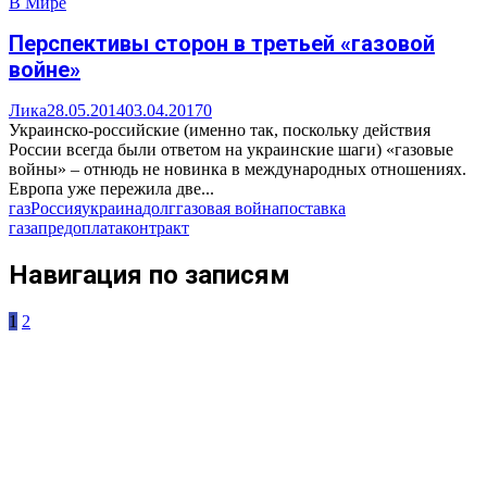
В Мире
Перспективы сторон в третьей «газовой
войне»
Лика
28.05.2014
03.04.2017
0
Украинско-российские (именно так, поскольку действия
России всегда были ответом на украинские шаги) «газовые
войны» – отнюдь не новинка в международных отношениях.
Европа уже пережила две...
газ
Россия
украина
долг
газовая война
поставка
газа
предоплата
контракт
Навигация по записям
1
2