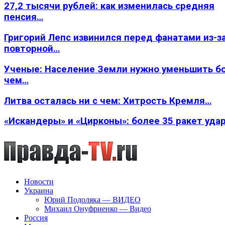
27,2 тысячи рублей: как изменилась средняя
пенсия…
Григорий Лепс извинился перед фанатами из-з
повторной…
Ученые: Население Земли нужно уменьшить б
чем…
Литва осталась ни с чем: Хитрость Кремля…
«Искандеры» и «Цирконы»: более 35 ракет уда
Новости
Украина
Юрий Подоляка — ВИДЕО
Михаил Онуфриенко — Видео
Россия