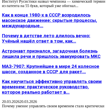
Институт Русистики назвал чемпиона — химический термин
из патента на 55 букв, который уже обогнал...
Как в конце 1980-х в СССР возродилось
масонское движение: скрытые процессы,
международные...
Почему в детстве лето длилось вечно:
Учёный нашёл ответ в том, как...
Астронавт признался, загадочная болезнь
лишила речи и пришлось эвакуировать МКС
МАЗ-7907: Крупнейшее в мире 24 колесное
шасси, созданное в СССР для ракет...
Как научиться эффективно управлять своим
временем: практическое руководство,
которое реально работает в...
20.03.2026
20.03.2026
Почему умение управлять своим временем стало критически