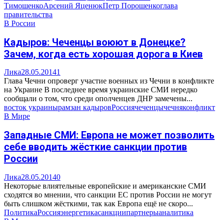
Тимошенко
Арсений Яценюк
Петр Порошенко
глава
правительства
В России
Кадыров: Чеченцы воюют в Донецке?
Зачем, когда есть хорошая дорога в Киев
Лика
28.05.2014
1
Глава Чечни опроверг участие военных из Чечни в конфликте
на Украине В последнее время украинские СМИ нередко
сообщали о том, что среди ополченцев ДНР замечены...
восток украины
рамзан кадыров
Россия
чеченцы
чечня
конфликт
В Мире
Западные СМИ: Европа не может позволить
себе вводить жёсткие санкции против
России
Лика
28.05.2014
0
Некоторые влиятельные европейские и американские СМИ
сходятся во мнении, что санкции ЕС против России не могут
быть слишком жёсткими, так как Европа ещё не скоро...
Политика
Россия
энергетика
санкции
партнеры
аналитика