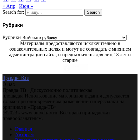
« Апр
Июн »
Search for:
Search
Рубрики
Рубрики
Материалы предоставляются исключительно в
ознакомительных целях и могут не совпадать с мнением
администрации сайта, и предназначены для лиц 18 лет и
старше
Правда-ТВ.ru
О нас
Правда-ТВ - Дискуссионно политическая
площадка.Использование материалов издания допускается
только при одновременном размещении гиперссылки на
оригинал в «Правда-ТВ»
@2023 - www.pravda-tv.ru. Все права принадлежат
правообладателям.
Главная
Авторам