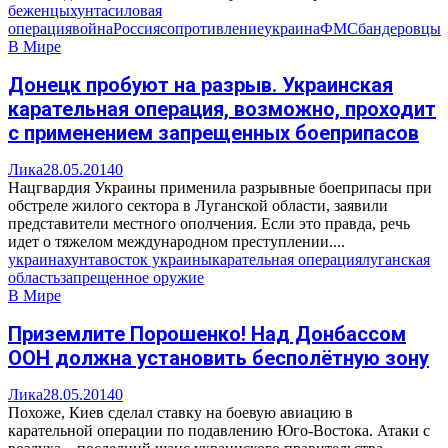
беженцы
хунта
силовая
операция
война
Россия
сопротивление
украина
ФМС
бандеровцы
В Мире
Донецк пробуют на разрыв. Украинская
карательная операция, возможно, проходит
с применением запрещенных боеприпасов
Лика
28.05.2014
0
Нацгвардия Украины применила разрывные боеприпасы при
обстреле жилого сектора в Луганской области, заявили
представители местного ополчения. Если это правда, речь
идет о тяжелом международном преступлении....
украина
хунта
восток украины
карательная операция
луганская
область
запрещенное оружие
В Мире
Приземлите Порошенко! Над Донбассом
ООН должна установить бесполётную зону
Лика
28.05.2014
0
Похоже, Киев сделал ставку на боевую авиацию в
карательной операции по подавлению Юго-Востока. Атаки с