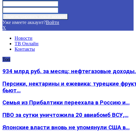
Уже имеете аккаунт?
Войти
X
Новости
ТВ Онлайн
Контакты
Топ
934 млрд руб. за месяц: нефтегазовые доходы
Персики, нектарины и ежевика: турецкие фрук
бьют…
Семья из Прибалтики переехала в Россию и…
ПВО за сутки уничтожила 20 авиабомб ВСУ,…
Японские власти вновь не упомянули США в…