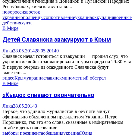
осуществления геноцида в Донецкой и Луганской Народных
Республиках, киевская хунта во...
новороссия
восток
украины
ополченцы
сопротивление
украина
оккупация
военные
действия
хунта
В Мире
Детей Славянска эвакуируют в Крым
Лика
28.05.2014
28.05.2014
0
Славянск начал готовиться к эвакуации — прошел слух, что
украинские войска запланировали штурм города на 29-30 мая.
В первую очередь из осажденного Славянска будут
вывезены...
видео
Крым
украина
славянск
минометный обстрел
В Мире
«Кыцю» сливают окончательно
Лика
28.05.2014
3
Первое, что удивило журналистов в без пяти минут
официально объявленном президентом Украины Петре
Порошенко, так это его слова, сказанные в избирательном
штабе в день голосования:...
выборы президента
обещания
украина
Юлия