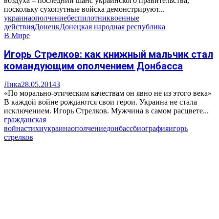
воздуха – последний шанс украинского правительства,
поскольку сухопутные войска демонстрируют...
украина
ополчение
беспилотник
военные
действия
Донецк
Донецкая народная республика
В Мире
Игорь Стрелков: как книжный мальчик стал
командующим ополчением Донбасса
Лика
28.05.2014
3
«По морально-этическим качествам он явно не из этого века»
В каждой войне рождаются свои герои. Украина не стала
исключением. Игорь Стрелков. Мужчина в самом расцвете...
гражданская
война
стихи
украина
ополчение
донбасс
биография
игорь
стрелков