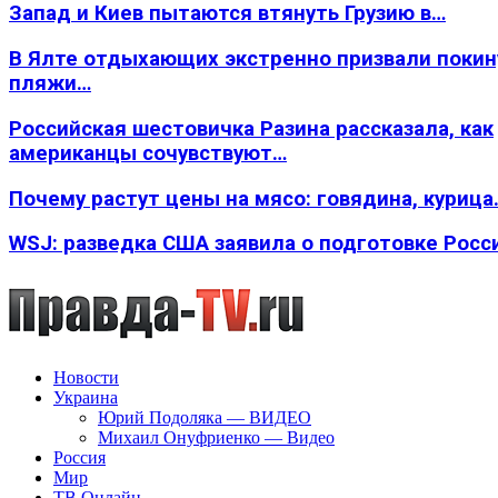
Запад и Киев пытаются втянуть Грузию в…
В Ялте отдыхающих экстренно призвали покин
пляжи…
Российская шестовичка Разина рассказала, как
американцы сочувствуют…
Почему растут цены на мясо: говядина, курица
WSJ: разведка США заявила о подготовке Росс
Новости
Украина
Юрий Подоляка — ВИДЕО
Михаил Онуфриенко — Видео
Россия
Мир
ТВ Онлайн