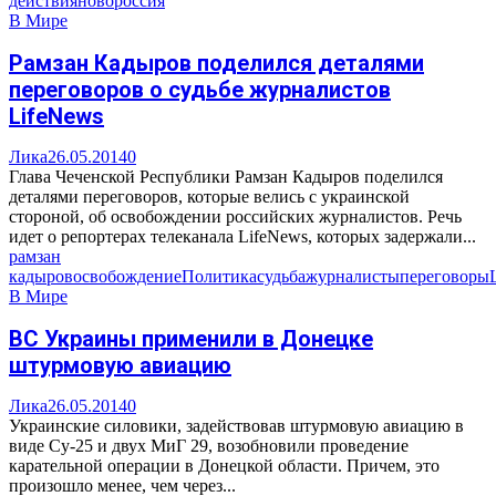
действия
новороссия
В Мире
Рамзан Кадыров поделился деталями
переговоров о судьбе журналистов
LifeNews
Лика
26.05.2014
0
Глава Чеченской Республики Рамзан Кадыров поделился
деталями переговоров, которые велись с украинской
стороной, об освобождении российских журналистов. Речь
идет о репортерах телеканала LifeNews, которых задержали...
рамзан
кадыров
освобождение
Политика
судьба
журналисты
переговоры
В Мире
ВС Украины применили в Донецке
штурмовую авиацию
Лика
26.05.2014
0
Украинские силовики, задействовав штурмовую авиацию в
виде Су-25 и двух МиГ 29, возобновили проведение
карательной операции в Донецкой области. Причем, это
произошло менее, чем через...