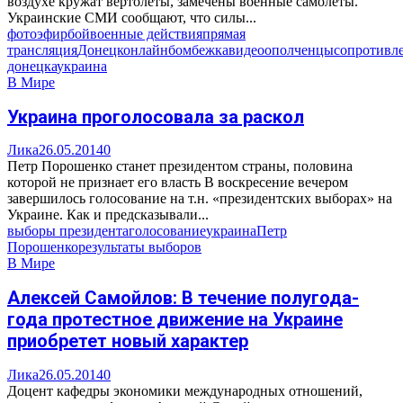
воздухе кружат вертолёты, замечены военные самолёты.
Украинские СМИ сообщают, что силы...
фото
эфир
бой
военные действия
прямая
трансляция
Донецк
онлайн
бомбежка
видео
ополченцы
сопротивл
донецка
украина
В Мире
Украина проголосовала за раскол
Лика
26.05.2014
0
Петр Порошенко станет президентом страны, половина
которой не признает его власть В воскресение вечером
завершилось голосование на т.н. «президентских выборах» на
Украине. Как и предсказывали...
выборы президента
голосование
украина
Петр
Порошенко
результаты выборов
В Мире
Алексей Самойлов: В течение полугода-
года протестное движение на Украине
приобретет новый характер
Лика
26.05.2014
0
Доцент кафедры экономики международных отношений,