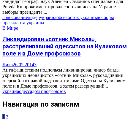
кандидат географ. наук Алексей Самойлов специально для
Pravda.Ru прокомментировал состоявшиеся на Украине
выборы президента....
голосование
лидер
украина
обсе
восток украины
выборы
президента украины
В Мире
Ликвидирован «сотник Микола»,
расстреливавший одесситов на Куликовом
поле и в Доме профсоюзов
Лика
26.05.2014
3
Антифашистским подпольем ликвидирован лидер банды
украинских неонацистов «сотник Микола», руководивший
зверской расправой над защитниками Одессы на Куликовом
поле и в Доме профсоюзов, а затем развернувший...
украина
одесса
дом профсоюзов
Навигация по записям
1
2