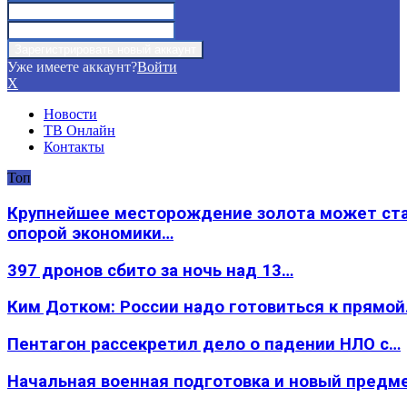
Уже имеете аккаунт?
Войти
X
Новости
ТВ Онлайн
Контакты
Топ
Крупнейшее месторождение золота может ст
опорой экономики…
397 дронов сбито за ночь над 13…
Ким Дотком: России надо готовиться к прямо
Пентагон рассекретил дело о падении НЛО с…
Начальная военная подготовка и новый предм