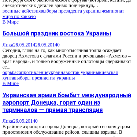
анекдотических деталей зримо подчеркнул,...
военные действия
выборы президента украины
чемпионат
мира по хоккею
В Мире
Большой праздник востока Украины
Лика
26.05.2014
26.05.2014
0
Сегодня, глядя на то, как многотысячная толпа осаждает
дворец Ахметова с флагами России и речовками «Ахметов –
враг народа», и только вооруженные оплотовцы сдерживают
ее...
борьба
сопротивление
украина
восток украины
киевская
хунта
выборы президента украины
В Мире
Украинская армия бомбит международный
аэропорт Донецка, горит один из
терминалов — прямая трансляция
Лика
26.05.2014
0
В районе аэропорта города Донецка, который сегодня утром
приостановил обслуживание рейсов, слышны взрывы. В