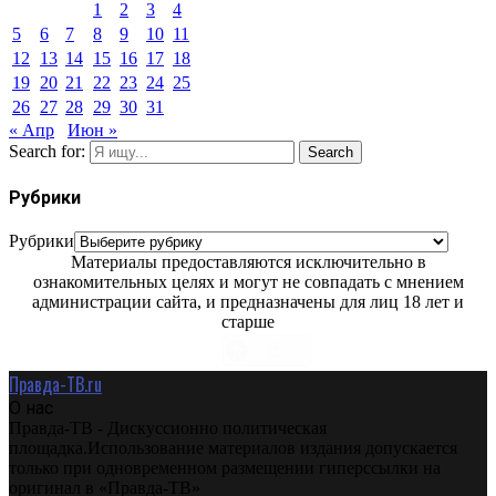
1
2
3
4
5
6
7
8
9
10
11
12
13
14
15
16
17
18
19
20
21
22
23
24
25
26
27
28
29
30
31
« Апр
Июн »
Search for:
Search
Рубрики
Рубрики
Материалы предоставляются исключительно в
ознакомительных целях и могут не совпадать с мнением
администрации сайта, и предназначены для лиц 18 лет и
старше
Правда-ТВ.ru
О нас
Правда-ТВ - Дискуссионно политическая
площадка.Использование материалов издания допускается
только при одновременном размещении гиперссылки на
оригинал в «Правда-ТВ»