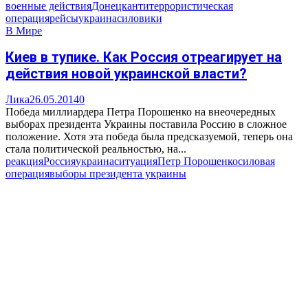
военные действия
Донецк
антитеррористическая
операция
рейсы
украина
силовики
В Мире
Киев в тупике. Как Россия отреагирует на
действия новой украинской власти?
Лика
26.05.2014
0
Победа миллиардера Петра Порошенко на внеочередных
выборах президента Украины поставила Россию в сложное
положение. Хотя эта победа была предсказуемой, теперь она
стала политической реальностью, на...
реакция
Россия
украина
ситуация
Петр Порошенко
силовая
операция
выборы президента украины