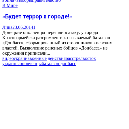
война»
выборы
правительство
В Мире
«Будет террор в городе!»
Лика
23.05.2014
1
Донецкие ополченцы перешли в атаку: у города
Красноармейска разгромлен так называемый батальон
«Донбасс», сформированный из сторонников киевских
властей. Вызволение раненых бойцов «Донбасса» из
окружения приписали...
видео
украина
военные действия
расстрел
восток
украины
ополченцы
батальон донбасс