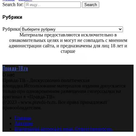
Search for:
Search
Рубрики
Рубрики
Материалы предоставляются исключительно в
ознакомительных целях и могут не совпадать с мнением
администрации сайта, и предназначены для лиц 18 лет и
старше
Правда-ТВ.ru
О нас
Правда-ТВ - Дискуссионно политическая
площадка.Использование материалов издания допускается
только при одновременном размещении гиперссылки на
оригинал в «Правда-ТВ»
@2023 - www.pravda-tv.ru. Все права принадлежат
правообладателям.
Главная
Авторам
Владельцам авторских прав. Ответственности.