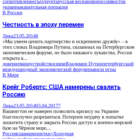
сопротивление
съезд
хунта
русская весна
новороссия
восток
украины
карательная операция
В России
Честность в эпоху перемен
Лика
23.05.2014
6
«Мы умеем ценить партнерство и искреннюю дружбу» – в
этих словах Владимира Путина, сказанных на Петербургском
экономическом форуме, не было никакого лукавства. Россия
открыта к...
доверие
мироустройство
связи
Владимир Путин
петербургский
международный экономический форум
правила игры
В Мире
Крейг Робертс: США намерены свалить
Россию
Лика
23.05.2014
03.04.2017
7
Вашингтон не намерен позволить кризису на Украине
благополучно разрешиться. Потерпев неудачу в попытке
захватить страну и закрыть России доступ к военно-морской
базе на Чёрном море,...
Россия
сша
марионетки
«Холодная