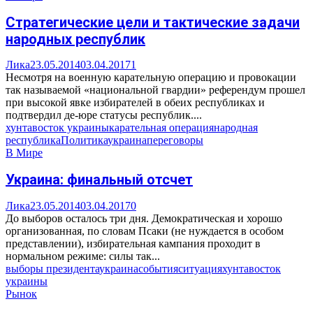
Стратегические цели и тактические задачи
народных республик
Лика
23.05.2014
03.04.2017
1
Несмотря на военную карательную операцию и провокации
так называемой «национальной гвардии» референдум прошел
при высокой явке избирателей в обеих республиках и
подтвердил де-юре статусы республик....
хунта
восток украины
карательная операция
народная
республика
Политика
украина
переговоры
В Мире
Украина: финальный отсчет
Лика
23.05.2014
03.04.2017
0
До выборов осталось три дня. Демократическая и хорошо
организованная, по словам Псаки (не нуждается в особом
представлении), избирательная кампания проходит в
нормальном режиме: силы так...
выборы президента
украина
события
ситуация
хунта
восток
украины
Рынок