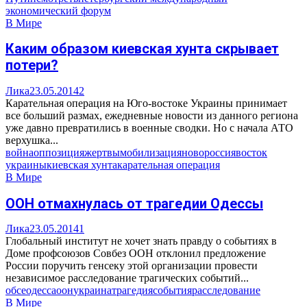
экономический форум
В Мире
Каким образом киевская хунта скрывает
потери?
Лика
23.05.2014
2
Карательная операция на Юго-востоке Украины принимает
все больший размах, ежедневные новости из данного региона
уже давно превратились в военные сводки. Но с начала АТО
верхушка...
война
оппозиция
жертвы
мобилизация
новороссия
восток
украины
киевская хунта
карательная операция
В Мире
ООН отмахнулась от трагедии Одессы
Лика
23.05.2014
1
Глобальный институт не хочет знать правду о событиях в
Доме профсоюзов Совбез ООН отклонил предложение
России поручить генсеку этой организации провести
независимое расследование трагических событий...
обсе
одесса
оон
украина
трагедия
события
расследование
В Мире