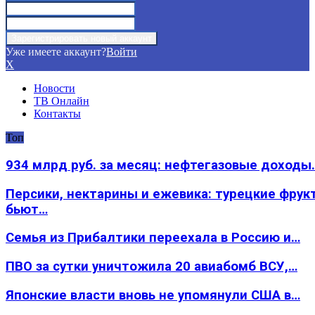
Уже имеете аккаунт?
Войти
X
Новости
ТВ Онлайн
Контакты
Топ
934 млрд руб. за месяц: нефтегазовые доходы
Персики, нектарины и ежевика: турецкие фрук
бьют…
Семья из Прибалтики переехала в Россию и…
ПВО за сутки уничтожила 20 авиабомб ВСУ,…
Японские власти вновь не упомянули США в…