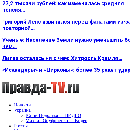
27,2 тысячи рублей: как изменилась средняя
пенсия…
Григорий Лепс извинился перед фанатами из-з
повторной…
Ученые: Население Земли нужно уменьшить б
чем…
Литва осталась ни с чем: Хитрость Кремля…
«Искандеры» и «Цирконы»: более 35 ракет уда
Новости
Украина
Юрий Подоляка — ВИДЕО
Михаил Онуфриенко — Видео
Россия