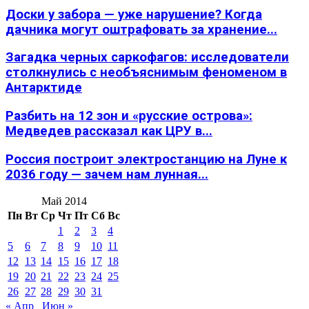
Доски у забора — уже нарушение? Когда
дачника могут оштрафовать за хранение...
Загадка черных саркофагов: исследователи
столкнулись с необъяснимым феноменом в
Антарктиде
Разбить на 12 зон и «русские острова»:
Медведев рассказал как ЦРУ в...
Россия построит электростанцию на Луне к
2036 году — зачем нам лунная...
Май 2014
Пн
Вт
Ср
Чт
Пт
Сб
Вс
1
2
3
4
5
6
7
8
9
10
11
12
13
14
15
16
17
18
19
20
21
22
23
24
25
26
27
28
29
30
31
« Апр
Июн »