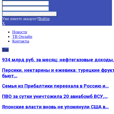
Уже имеете аккаунт?
Войти
X
Новости
ТВ Онлайн
Контакты
Топ
934 млрд руб. за месяц: нефтегазовые доходы
Персики, нектарины и ежевика: турецкие фрук
бьют…
Семья из Прибалтики переехала в Россию и…
ПВО за сутки уничтожила 20 авиабомб ВСУ,…
Японские власти вновь не упомянули США в…