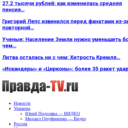
27,2 тысячи рублей: как изменилась средняя
пенсия…
Григорий Лепс извинился перед фанатами из-з
повторной…
Ученые: Население Земли нужно уменьшить б
чем…
Литва осталась ни с чем: Хитрость Кремля…
«Искандеры» и «Цирконы»: более 35 ракет уда
Новости
Украина
Юрий Подоляка — ВИДЕО
Михаил Онуфриенко — Видео
Россия