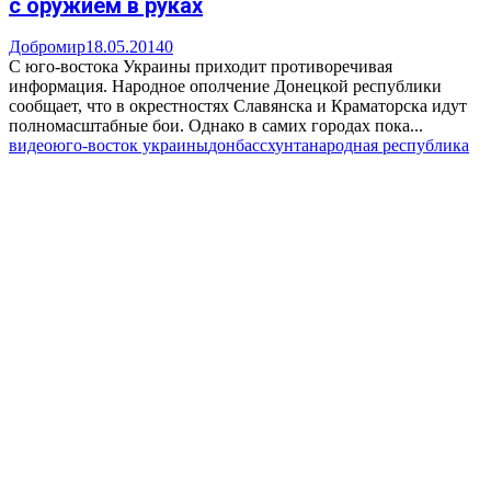
с оружием в руках
Добромир
18.05.2014
0
С юго-востока Украины приходит противоречивая
информация. Народное ополчение Донецкой республики
сообщает, что в окрестностях Славянска и Краматорска идут
полномасштабные бои. Однако в самих городах пока...
видео
юго-восток украины
донбасс
хунта
народная республика