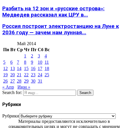
Разбить на 12 зон и «русские острова»:
Медведев рассказал как ЦРУ в...
Россия построит электростанцию на Луне к
2036 году — зачем нам лунная...
Май 2014
Пн
Вт
Ср
Чт
Пт
Сб
Вс
1
2
3
4
5
6
7
8
9
10
11
12
13
14
15
16
17
18
19
20
21
22
23
24
25
26
27
28
29
30
31
« Апр
Июн »
Search for:
Search
Рубрики
Рубрики
Материалы предоставляются исключительно в
ознакомительных целях и могут не совпадать с мнением