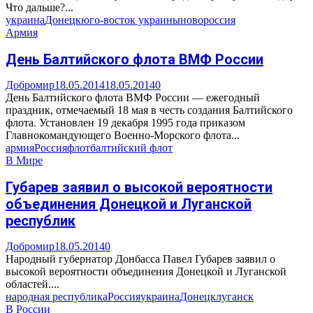
Что дальше?...
украина
Донецк
юго-восток украины
новороссия
Армия
День Балтийского флота ВМФ России
Добромир
18.05.2014
18.05.2014
0
День Балтийского флота ВМФ России — ежегодный
праздник, отмечаемый 18 мая в честь создания Балтийского
флота. Установлен 19 декабря 1995 года приказом
Главнокомандующего Военно-Морского флота...
армия
Россия
флот
балтийский флот
В Мире
Губарев заявил о высокой вероятности
объединения Донецкой и Луганской
республик
Добромир
18.05.2014
0
Народный губернатор Донбасса Павел Губарев заявил о
высокой вероятности объединения Донецкой и Луганской
областей....
народная республика
Россия
украина
Донецк
луганск
В России