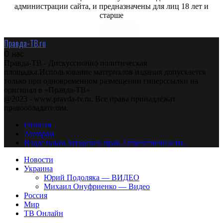
администрации сайта, и предназначены для лиц 18 лет и
старше
Правда-ТВ.ru
О нас
Правда-ТВ - Дискуссионно политическая
площадка.Использование материалов издания допускается
только при одновременном размещении гиперссылки на
оригинал в «Правда-ТВ»
@2023 - www.pravda-tv.ru. Все права принадлежат
правообладателям.
Главная
Авторам
Владельцам авторских прав. Ответственности.
Новости
Украина
Юрий Подоляка — ВИДЕО
Михаил Онуфриенко — Видео
Россия
Мир
ТВ Онлайн