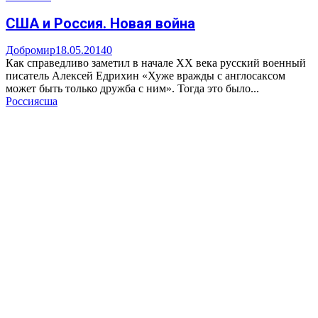
США и Россия. Новая война
Добромир
18.05.2014
0
Как справедливо заметил в начале XX века русский военный
писатель Алексей Едрихин «Хуже вражды с англосаксом
может быть только дружба с ним». Тогда это было...
Россия
сша