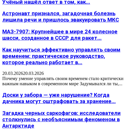
Учёный нашёл ответ в том, как...
Астронавт признался, загадочная болезнь
лишила речи и пришлось эвакуировать МКС
МАЗ-7907: Крупнейшее в мире 24 колесное
шасси, созданное в СССР для ракет...
Как научиться эффективно управлять своим
временем: практическое руководство,
которое реально работает в...
20.03.2026
20.03.2026
Почему умение управлять своим временем стало критически
важным навыком в современном мире Задумывался ли ты,...
Доски у забора — уже нарушение? Когда
дачника могут оштрафовать за хранение...
Загадка черных саркофагов: исследователи
столкнулись с необъяснимым феноменом в
Антарктиде