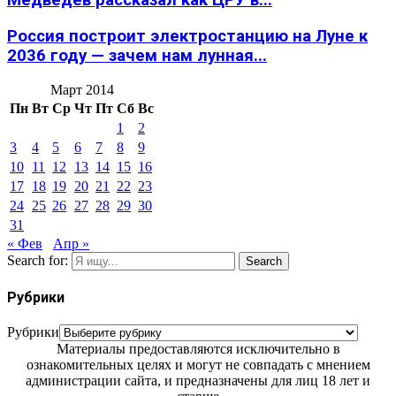
Медведев рассказал как ЦРУ в...
Россия построит электростанцию на Луне к
2036 году — зачем нам лунная...
Март 2014
Пн
Вт
Ср
Чт
Пт
Сб
Вс
1
2
3
4
5
6
7
8
9
10
11
12
13
14
15
16
17
18
19
20
21
22
23
24
25
26
27
28
29
30
31
« Фев
Апр »
Search for:
Search
Рубрики
Рубрики
Материалы предоставляются исключительно в
ознакомительных целях и могут не совпадать с мнением
администрации сайта, и предназначены для лиц 18 лет и