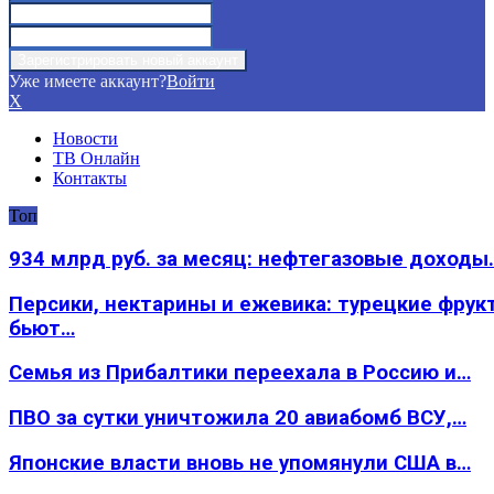
Уже имеете аккаунт?
Войти
X
Новости
ТВ Онлайн
Контакты
Топ
934 млрд руб. за месяц: нефтегазовые доходы
Персики, нектарины и ежевика: турецкие фрук
бьют…
Семья из Прибалтики переехала в Россию и…
ПВО за сутки уничтожила 20 авиабомб ВСУ,…
Японские власти вновь не упомянули США в…