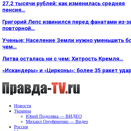
27,2 тысячи рублей: как изменилась средняя
пенсия…
Григорий Лепс извинился перед фанатами из-з
повторной…
Ученые: Население Земли нужно уменьшить б
чем…
Литва осталась ни с чем: Хитрость Кремля…
«Искандеры» и «Цирконы»: более 35 ракет уда
Новости
Украина
Юрий Подоляка — ВИДЕО
Михаил Онуфриенко — Видео
Россия