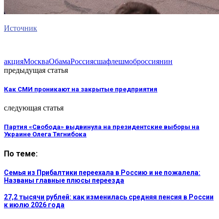
Источник
акция
Москва
Обама
Россия
сша
флешмоб
россиянин
предыдущая статья
Как СМИ проникают на закрытые предприятия
следующая статья
Партия «Свобода» выдвинула на президентские выборы на
Украине Олега Тягнибока
По теме:
Семья из Прибалтики переехала в Россию и не пожалела:
Названы главные плюсы переезда
27,2 тысячи рублей: как изменилась средняя пенсия в России
к июлю 2026 года