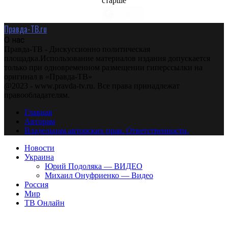
старше
Правда-ТВ.ru
О нас
Правда-ТВ - Дискуссионно политическая
площадка.Использование материалов издания допускается
только при одновременном размещении гиперссылки на
оригинал в «Правда-ТВ»
@2023 - www.pravda-tv.ru. Все права принадлежат
правообладателям.
Главная
Авторам
Владельцам авторских прав. Ответственности.
Новости
Украина
Юрий Подоляка — ВИДЕО
Михаил Онуфриенко — Видео
Россия
Мир
ТВ Онлайн