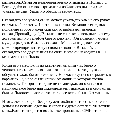
расправой..Сына он незамедлительно отправил в Польшу…
Вчера днём они снова приходили.избили его,пытали,хотели
узнать,где сын..Ушли,но обещали вернуться..
Сказал,что его убъют,он не может уехать,так как на его руках
его мать,ей 90 лет…И вот он позвонил Виталию сегодня.в
половине второго ночи,сказал.что выбивают двери..и
сказал.,Прощай,друг!,,Виталий не спал всю ночь,пытался ему
дозвониться,но телефон был отключён…Он позвонил моему
мужу и рыдая всё это рассказал…Мы начали думать,что
можно предпринять и тут снова позвонил Виталий…
сказал,что его друг вышел на связь и что он находится в 350
километрах от Львова.
Когда его выволокли из квартиры на улицу,их было 5
человек.кто то им позвонил…они начали что то дружно
обсуждать..как бы отвлеклись…На счастье.у него не рылись в
карманах…у него были ключи от машины,которая стояла
недалеко…Говорит,что даже не помнит,как он оказался в
машине,такое было напряжение..начал приходить в себя,когда
был за Львовом,счастье.что те скорее всего были без машины..
Итог…человек едет без документов,благо,что есть какие-то
деньги на бензин..едет на Закарпатье,дома осталась 90 летняя
мать..Вот что творится во Львове,продажные СМИ этого не