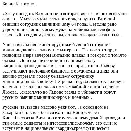
Борис Катасонов
«Хочу поведать Вам историю.которая ввергла в шок всю мою
семью…У моего мужа есть приятель, зовут его Виталий,
бывший сотрудник милиции..ему 64 года.. Сегодня рано
утром он позвонил моему мужу на мобильный телефон..
взрослый в годах мужчина рыдал так, что даже я слышала…
У него во Львове живёт друг,тоже бывший сотрудник
милиции,живёт с сыном и с матерью…Так вот этот друг
позвонил вчера вечером Виталию,плакал и говорил о том.что
бы мы в Донецке не верили ни единому слову
нацистов,пришедших к власти…говорил,что по Львову
разгуливают настоящие фашисты,с оружием..на днях они
заживо отрезали голову бывшему сотруднику
милиции,подполковнику Петренко и бутболяли эту голову в
течении нескольких часов по трамвайной линии в центре
Львова…сказал.что во Львове реально убивают и режут
русских.бывших милиционеров и военных..
Русские из Львова массово уезжают…в основном на
Закарпатье.так как боятся ехать на Восток через
Киев..Рассказал Виталию о том.что к нему домой приходили
эти самые фашисты и интересовались,почему его сын не
вступает в национальную гвардию.грозя физической