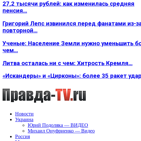
27,2 тысячи рублей: как изменилась средняя
пенсия…
Григорий Лепс извинился перед фанатами из-з
повторной…
Ученые: Население Земли нужно уменьшить б
чем…
Литва осталась ни с чем: Хитрость Кремля…
«Искандеры» и «Цирконы»: более 35 ракет уда
Новости
Украина
Юрий Подоляка — ВИДЕО
Михаил Онуфриенко — Видео
Россия