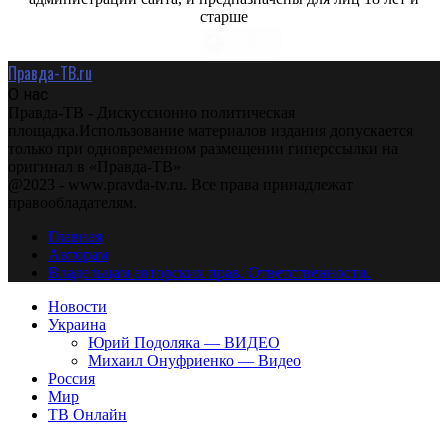
старше
Правда-ТВ.ru
О нас
Правда-ТВ - Дискуссионно политическая
площадка.Использование материалов издания допускается
только при одновременном размещении гиперссылки на
оригинал в «Правда-ТВ»
@2023 - www.pravda-tv.ru. Все права принадлежат
правообладателям.
Главная
Авторам
Владельцам авторских прав. Ответственности.
Новости
Украина
Юрий Подоляка — ВИДЕО
Михаил Онуфриенко — Видео
Россия
Мир
ТВ Онлайн