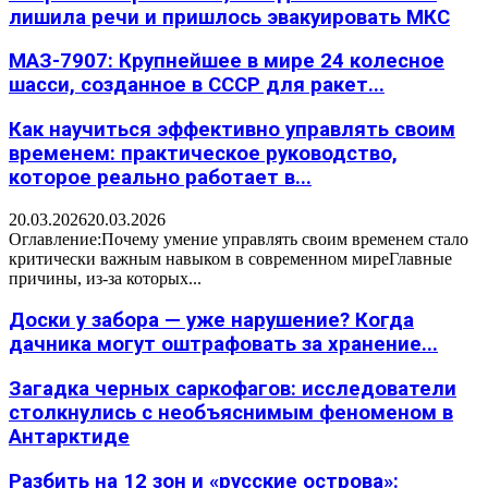
лишила речи и пришлось эвакуировать МКС
МАЗ-7907: Крупнейшее в мире 24 колесное
шасси, созданное в СССР для ракет...
Как научиться эффективно управлять своим
временем: практическое руководство,
которое реально работает в...
20.03.2026
20.03.2026
Оглавление:Почему умение управлять своим временем стало
критически важным навыком в современном миреГлавные
причины, из-за которых...
Доски у забора — уже нарушение? Когда
дачника могут оштрафовать за хранение...
Загадка черных саркофагов: исследователи
столкнулись с необъяснимым феноменом в
Антарктиде
Разбить на 12 зон и «русские острова»: