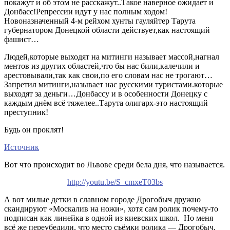
покажут и об этом не расскажут..Такое наверное ожидает и
Донбасс!Репрессии идут у нас полным ходом!
Новоназначенный 4-м рейхом хунты гауляйтер Тарута
губернатором Донецкой области действует,как настоящий
фашист…
Людей,которые выходят на митинги называет массой,нагнал
ментов из других областей,что бы нас били,калечили и
арестовывали,так как свои,по его словам нас не трогают…
Запретил митинги,называет нас русскими туристами.которые
выходят за деньги…Донбассу и в особенности Донецку с
каждым днём всё тяжелее..Тарута олигарх-это настоящий
преступник!
Будь он проклят!
Источник
Вот что происходит во Львове среди бела дня, что называется.
http://youtu.be/S_cmxeT03bs
А вот милые детки в славном городе Дрогобыч дружно
скандируют «Москалив на ножи», хотя сам ролик почему-то
подписан как линейка в одной из киевских школ. Но меня
всё же переубедили, что место съёмки ролика — Дрогобыч.