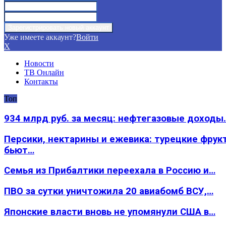
Уже имеете аккаунт?
Войти
X
Новости
ТВ Онлайн
Контакты
Топ
934 млрд руб. за месяц: нефтегазовые доходы
Персики, нектарины и ежевика: турецкие фрук
бьют…
Семья из Прибалтики переехала в Россию и…
ПВО за сутки уничтожила 20 авиабомб ВСУ,…
Японские власти вновь не упомянули США в…