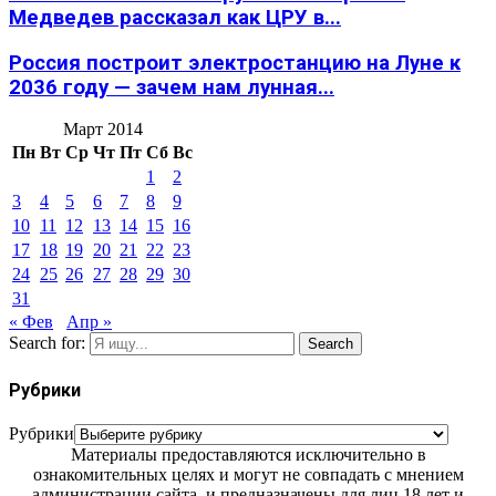
Медведев рассказал как ЦРУ в...
Россия построит электростанцию на Луне к
2036 году — зачем нам лунная...
Март 2014
Пн
Вт
Ср
Чт
Пт
Сб
Вс
1
2
3
4
5
6
7
8
9
10
11
12
13
14
15
16
17
18
19
20
21
22
23
24
25
26
27
28
29
30
31
« Фев
Апр »
Search for:
Search
Рубрики
Рубрики
Материалы предоставляются исключительно в
ознакомительных целях и могут не совпадать с мнением
администрации сайта, и предназначены для лиц 18 лет и