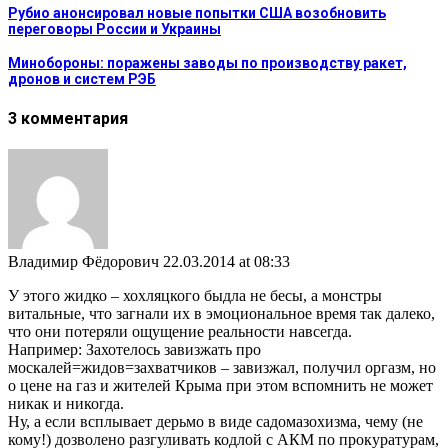
Рубио анонсировал новые попытки США возобновить
переговоры России и Украины
Минобороны: поражены заводы по производству ракет,
дронов и систем РЭБ
3 комментария
Владимир Фёдорович
22.03.2014 at 08:33
У этого жидко – хохляцкого быдла не бесы, а монстры
витальные, что загнали их в эмоциональное время так далеко,
что они потеряли ощущение реальности навсегда.
Например: Захотелось завизжать про
москалей=жидов=захватчиков – завизжал, получил оргазм, но
о цене на газ и жителей Крыма при этом вспомнить не может
никак и никогда.
Ну, а если всплывает дерьмо в виде садомазохизма, чему (не
кому!) дозволено разгуливать кодлой с АКМ по прокуратурам,