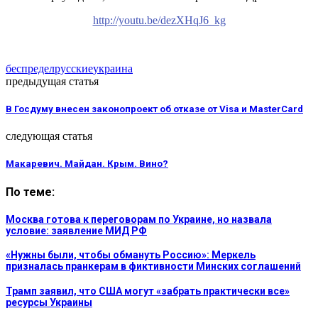
http://youtu.be/dezXHqJ6_kg
беспредел
русские
украина
предыдущая статья
В Госдуму внесен законопроект об отказе от Visa и MasterCard
следующая статья
Макаревич. Майдан. Крым. Вино?
По теме:
Москва готова к переговорам по Украине, но назвала
условие: заявление МИД РФ
«Нужны были, чтобы обмануть Россию»: Меркель
призналась пранкерам в фиктивности Минских соглашений
Трамп заявил, что США могут «забрать практически все»
ресурсы Украины