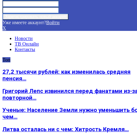
Уже имеете аккаунт?
Войти
X
Новости
ТВ Онлайн
Контакты
Топ
27,2 тысячи рублей: как изменилась средняя
пенсия…
Григорий Лепс извинился перед фанатами из-з
повторной…
Ученые: Население Земли нужно уменьшить б
чем…
Литва осталась ни с чем: Хитрость Кремля…