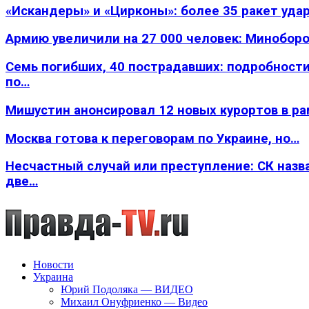
«Искандеры» и «Цирконы»: более 35 ракет уда
Армию увеличили на 27 000 человек: Минобор
Семь погибших, 40 пострадавших: подробности
по…
Мишустин анонсировал 12 новых курортов в р
Москва готова к переговорам по Украине, но…
Несчастный случай или преступление: СК назв
две…
Новости
Украина
Юрий Подоляка — ВИДЕО
Михаил Онуфриенко — Видео