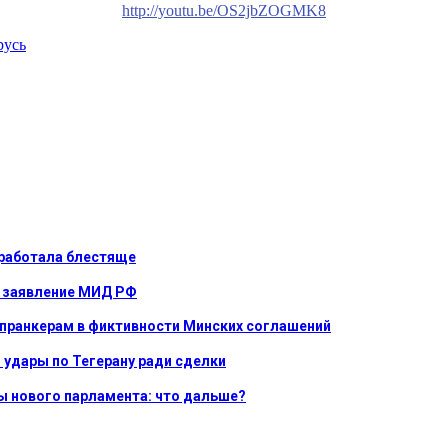
http://youtu.be/OS2jbZOGMK8
русь
сработала блестяще
е: заявление МИД РФ
 пранкерам в фиктивности Минских соглашений
 удары по Тегерану ради сделки
ы нового парламента: что дальше?