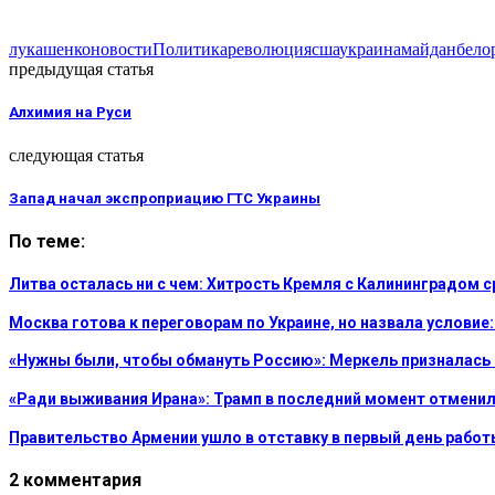
лукашенко
новости
Политика
революция
сша
украина
майдан
бело
предыдущая статья
Алхимия на Руси
следующая статья
Запад начал экспроприацию ГТС Украины
По теме:
Литва осталась ни с чем: Хитрость Кремля с Калининградом 
Москва готова к переговорам по Украине, но назвала услови
«Нужны были, чтобы обмануть Россию»: Меркель призналась
«Ради выживания Ирана»: Трамп в последний момент отменил
Правительство Армении ушло в отставку в первый день работ
2 комментария