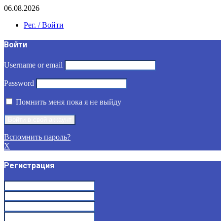
06.08.2026
Рег. / Войти
Войти
Username or email
Password
Помнить меня пока я не выйду
Вспомнить пароль?
X
Регистрация