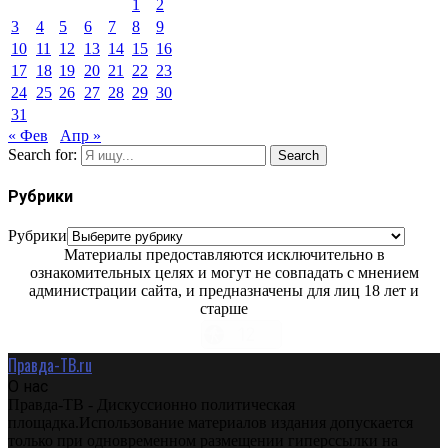
1
2
3
4
5
6
7
8
9
10
11
12
13
14
15
16
17
18
19
20
21
22
23
24
25
26
27
28
29
30
31
« Фев
Апр »
Search for:
Search
Рубрики
Рубрики
Материалы предоставляются исключительно в
ознакомительных целях и могут не совпадать с мнением
администрации сайта, и предназначены для лиц 18 лет и
старше
Правда-ТВ.ru
О нас
Правда-ТВ - Дискуссионно политическая
площадка.Использование материалов издания допускается
только при одновременном размещении гиперссылки на