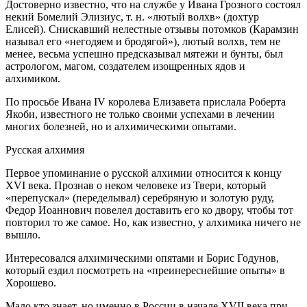
Достоверно известно, что на службе у Ивана Грозного состоял
некий Бомелий Элизиус, т. н. «лютый волхв» (дохтур
Елисей). Снискавший нелестные отзывы потомков (Карамзин
называл его «негодяем и бродягой»), лютый волхв, тем не
менее, весьма успешно предсказывал мятежи и бунты, был
астрологом, магом, создателем изощренных ядов и
алхимиком.
По просьбе Ивана IV королева Елизавета прислала Роберта
Якоби, известного не только своими успехами в лечении
многих болезней, но и алхимическими опытами.
Русская алхимия
Первое упоминание о русской алхимии относится к концу
XVI века. Прознав о неком человеке из Твери, который
«перепускал» (переделывал) серебряную и золотую руду,
Федор Иоаннович повелел доставить его ко двору, чтобы тот
повторил то же самое. Но, как известно, у алхимика ничего не
вышло.
Интересовался алхимическими опятами и Борис Годунов,
который ездил посмотреть на «преинереснейшие опыты» в
Хорошево.
Мало кто знает, но именно в России в начале XVII века при