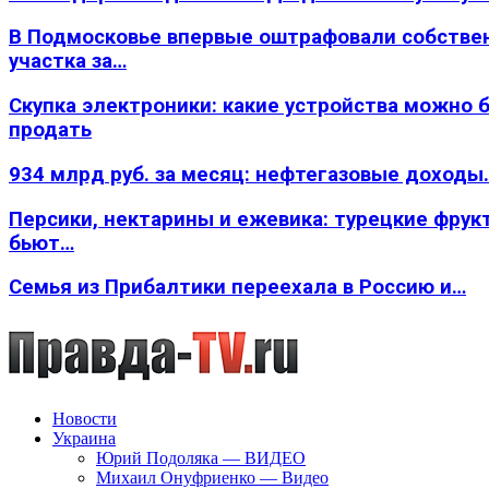
В Подмосковье впервые оштрафовали собстве
участка за…
Скупка электроники: какие устройства можно 
продать
934 млрд руб. за месяц: нефтегазовые доходы
Персики, нектарины и ежевика: турецкие фрук
бьют…
Семья из Прибалтики переехала в Россию и…
Новости
Украина
Юрий Подоляка — ВИДЕО
Михаил Онуфриенко — Видео