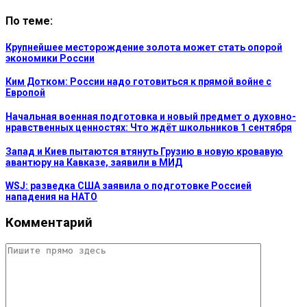
По теме:
Крупнейшее месторождение золота может стать опорой
экономики России
Ким Дотком: России надо готовиться к прямой войне с
Европой
Начальная военная подготовка и новый предмет о духовно-
нравственных ценностях: Что ждёт школьников 1 сентября
Запад и Киев пытаются втянуть Грузию в новую кровавую
авантюру на Кавказе, заявили в МИД
WSJ: разведка США заявила о подготовке Россией
нападения на НАТО
Комментарий