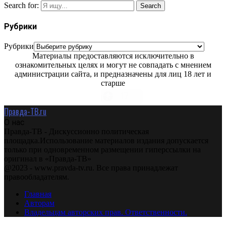
Search for:
Search
Рубрики
Рубрики
Материалы предоставляются исключительно в
ознакомительных целях и могут не совпадать с мнением
администрации сайта, и предназначены для лиц 18 лет и
старше
Правда-ТВ.ru
О нас
Правда-ТВ - Дискуссионно политическая
площадка.Использование материалов издания допускается
только при одновременном размещении гиперссылки на
оригинал в «Правда-ТВ»
@2023 - www.pravda-tv.ru. Все права принадлежат
правообладателям.
Главная
Авторам
Владельцам авторских прав. Ответственности.