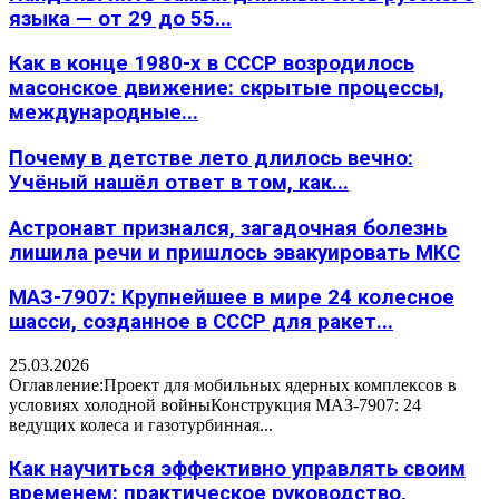
языка — от 29 до 55...
Как в конце 1980-х в СССР возродилось
масонское движение: скрытые процессы,
международные...
Почему в детстве лето длилось вечно:
Учёный нашёл ответ в том, как...
Астронавт признался, загадочная болезнь
лишила речи и пришлось эвакуировать МКС
МАЗ-7907: Крупнейшее в мире 24 колесное
шасси, созданное в СССР для ракет...
25.03.2026
Оглавление:Проект для мобильных ядерных комплексов в
условиях холодной войныКонструкция МАЗ-7907: 24
ведущих колеса и газотурбинная...
Как научиться эффективно управлять своим
временем: практическое руководство,