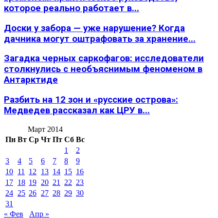
которое реально работает в...
Доски у забора — уже нарушение? Когда
дачника могут оштрафовать за хранение...
Загадка черных саркофагов: исследователи
столкнулись с необъяснимым феноменом в
Антарктиде
Разбить на 12 зон и «русские острова»:
Медведев рассказал как ЦРУ в...
Март 2014
Пн
Вт
Ср
Чт
Пт
Сб
Вс
1
2
3
4
5
6
7
8
9
10
11
12
13
14
15
16
17
18
19
20
21
22
23
24
25
26
27
28
29
30
31
« Фев
Апр »