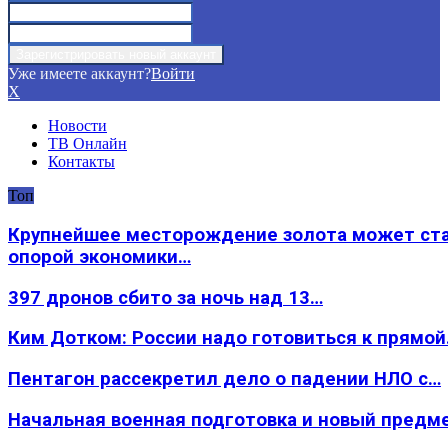
Уже имеете аккаунт?
Войти
X
Новости
ТВ Онлайн
Контакты
Топ
Крупнейшее месторождение золота может ст
опорой экономики…
397 дронов сбито за ночь над 13…
Ким Дотком: России надо готовиться к прямо
Пентагон рассекретил дело о падении НЛО с…
Начальная военная подготовка и новый предм