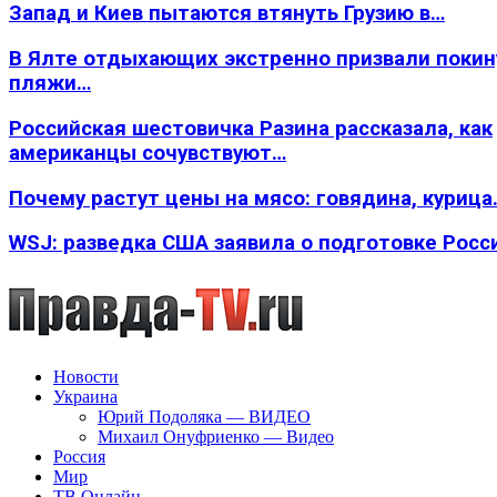
Запад и Киев пытаются втянуть Грузию в…
В Ялте отдыхающих экстренно призвали покин
пляжи…
Российская шестовичка Разина рассказала, как
американцы сочувствуют…
Почему растут цены на мясо: говядина, курица
WSJ: разведка США заявила о подготовке Росс
Новости
Украина
Юрий Подоляка — ВИДЕО
Михаил Онуфриенко — Видео
Россия
Мир
ТВ Онлайн