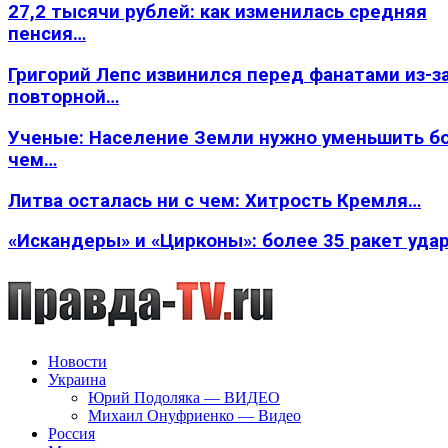
27,2 тысячи рублей: как изменилась средняя
пенсия…
Григорий Лепс извинился перед фанатами из-з
повторной…
Ученые: Население Земли нужно уменьшить б
чем…
Литва осталась ни с чем: Хитрость Кремля…
«Искандеры» и «Цирконы»: более 35 ракет уда
Новости
Украина
Юрий Подоляка — ВИДЕО
Михаил Онуфриенко — Видео
Россия