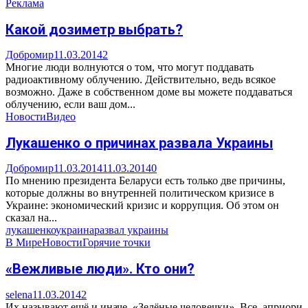
Реклама
Какой дозиметр выбрать?
Добромир
11.03.2014
2
Многие люди волнуются о том, что могут поддавать
радиоактивному облучению. Действительно, ведь всякое
возможно. Даже в собственном доме вы можете поддаваться
облучению, если ваш дом...
Новости
Видео
Лукашенко о причинах развала Украины
Добромир
11.03.2014
11.03.2014
0
По мнению президента Беларуси есть только две причины,
которые должны во внутренней политическом кризисе в
Украине: экономический кризис и коррупция. Об этом он
сказал на...
лукашенко
украина
развал украины
В Мире
Новости
Горячие точки
«Вежливые люди». Кто они?
selena
11.03.2014
2
Их называют ещё и иначе. «Зелёные человечки». Все, априори