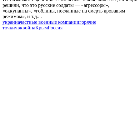
решили, что это русские солдаты — «агрессоры»,
«оккупанты», «гоблины, посланные на смерть кровавым
режимом», и т.д....
украина
частные военные компании
горячие
точки
чвк
война
Крым
Россия