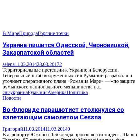
В Мире
Природа
Горячие точки
Украина лишится Одесской, Черновицкой,
Закарпатской областей
selena
11.03.2014
28.03.2017
2
Территориальные претензии к Украине и Белоруссии.
Генеральный штаб вооруженных сил Румынии разработал и
уточняет оперативного плана «Романиа Маре» — «по защите
румынского национального меньшинства на...
сша
украина
Румыния
Америка
Политика
Новости
Во Флориде парашютист столкнулся со
взлетающим самолетом Cessna
Григорий
11.03.2014
11.03.2014
0
В аэропорту Южного Лейкленда произошел инцидент. Шарон