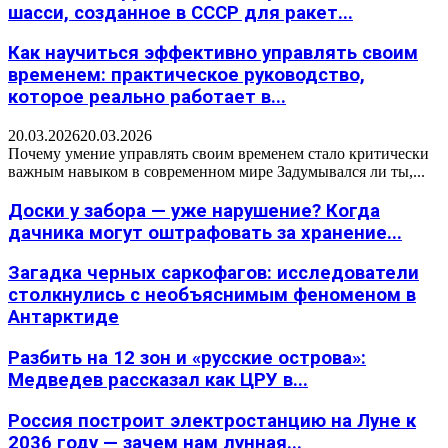
шасси, созданное в СССР для ракет...
Как научиться эффективно управлять своим
временем: практическое руководство,
которое реально работает в...
20.03.2026
20.03.2026
Почему умение управлять своим временем стало критически
важным навыком в современном мире Задумывался ли ты,...
Доски у забора — уже нарушение? Когда
дачника могут оштрафовать за хранение...
Загадка черных саркофагов: исследователи
столкнулись с необъяснимым феноменом в
Антарктиде
Разбить на 12 зон и «русские острова»:
Медведев рассказал как ЦРУ в...
Россия построит электростанцию на Луне к
2036 году — зачем нам лунная...