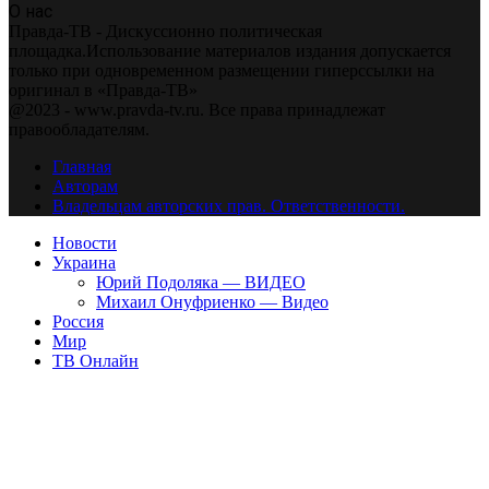
О нас
Правда-ТВ - Дискуссионно политическая
площадка.Использование материалов издания допускается
только при одновременном размещении гиперссылки на
оригинал в «Правда-ТВ»
@2023 - www.pravda-tv.ru. Все права принадлежат
правообладателям.
Главная
Авторам
Владельцам авторских прав. Ответственности.
Новости
Украина
Юрий Подоляка — ВИДЕО
Михаил Онуфриенко — Видео
Россия
Мир
ТВ Онлайн