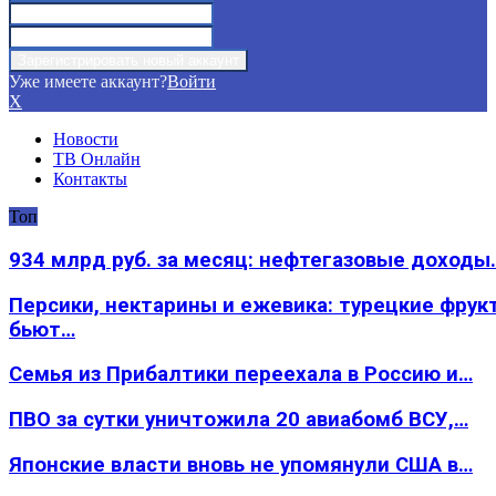
Уже имеете аккаунт?
Войти
X
Новости
ТВ Онлайн
Контакты
Топ
934 млрд руб. за месяц: нефтегазовые доходы
Персики, нектарины и ежевика: турецкие фрук
бьют…
Семья из Прибалтики переехала в Россию и…
ПВО за сутки уничтожила 20 авиабомб ВСУ,…
Японские власти вновь не упомянули США в…