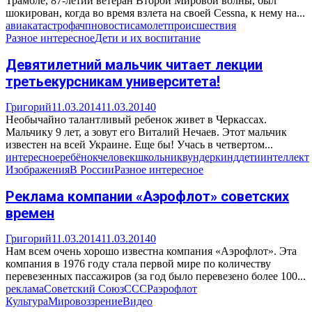
Трамбле, 87-летий ветеран Второй Мировой волны, был
шокирован, когда во время взлета на своей Cessna, к нему на...
авиакатастрофа
чп
новости
самолет
происшествия
Разное интересное
Дети и их воспитание
Девятилетний мальчик читает лекции
третьекурсникам университета!
Григорий
11.03.2014
11.03.2014
0
Необычайно талантливый ребенок живет в Черкассах.
Мальчику 9 лет, а зовут его Виталий Нечаев. Этот мальчик
известен на всей Украине. Еще бы! Учась в четвертом...
интересное
ребёнок
человек
школьник
вундеркинд
дети
интеллект
Изображения
В России
Разное интересное
Реклама компании «Аэрофлот» советских
времен
Григорий
11.03.2014
11.03.2014
0
Нам всем очень хорошо известна компания «Аэрофлот». Эта
компания в 1976 году стала первой мире по количеству
перевезенных пассажиров (за год было перевезено более 100...
реклама
Советский Союз
СССР
аэрофлот
Культура
Мировоззрение
Видео