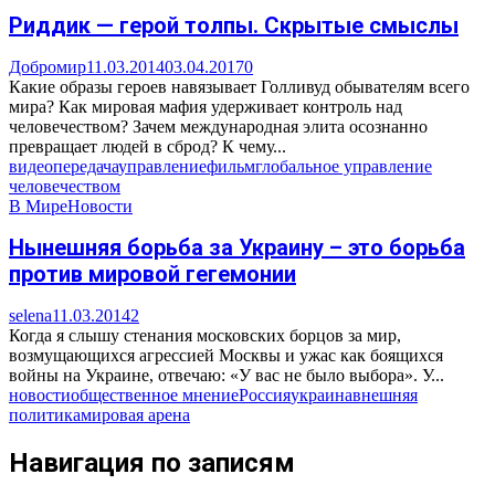
Риддик — герой толпы. Скрытые смыслы
Добромир
11.03.2014
03.04.2017
0
Какие образы героев навязывает Голливуд обывателям всего
мира? Как мировая мафия удерживает контроль над
человечеством? Зачем международная элита осознанно
превращает людей в сброд? К чему...
видео
передача
управление
фильм
глобальное управление
человечеством
В Мире
Новости
Нынешняя борьба за Украину – это борьба
против мировой гегемонии
selena
11.03.2014
2
Когда я слышу стенания московских борцов за мир,
возмущающихся агрессией Москвы и ужас как боящихся
войны на Украине, отвечаю: «У вас не было выбора». У...
новости
общественное мнение
Россия
украина
внешняя
политика
мировая арена
Навигация по записям